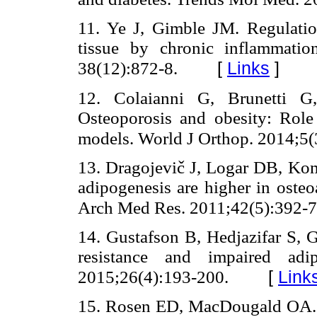
11. Ye J, Gimble JM. Regulation
tissue by chronic inflammati
[
Links
]
38(12):872-8.
12. Colaianni G, Brunetti 
Osteoporosis and obesity: Ro
models. World J Orthop. 2014;5(
13. Dragojevič J, Logar DB, Kom
adipogenesis are higher in osteoa
Arch Med Res. 2011;42(5):392-7
14. Gustafson B, Hedjazifar S, 
resistance and impaired adi
[
Link
2015;26(4):193-200.
15. Rosen ED, MacDougald OA. Ad