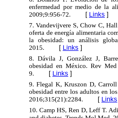
enfermedad por medio de la ali
[
Links
]
2009;9:956-72.
7. Vandevijvere S, Chow C, Hal
oferta de energía alimentaria co
la obesidad: un análisis glob
[
Links
]
2015.
8. Dávila J, González J, Barr
obesidad en México. Rev Med 
[
Links
]
9.
9. Flegal K, Kruszon D, Carrol
obesidad entre los adultos en l
[
Links
2016;315(21):2284.
10. Camp HS, Ren D, Leff T. Adip
and diabetes. Trends Mol Med. 2