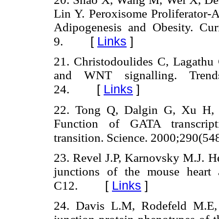
Lin Y. Peroxisome Proliferator-A
Adipogenesis and Obesity. Cur
[
Links
]
9.
21. Christodoulides C, Lagathu 
and WNT signalling. Trends
[
Links
]
24.
22. Tong Q, Dalgin G, Xu H, 
Function of GATA transcripti
transition. Science. 2000;290(54
23. Revel J.P, Karnovsky M.J. He
junctions of the mouse heart 
[
Links
]
C12.
24. Davis L.M, Rodefeld M.E,