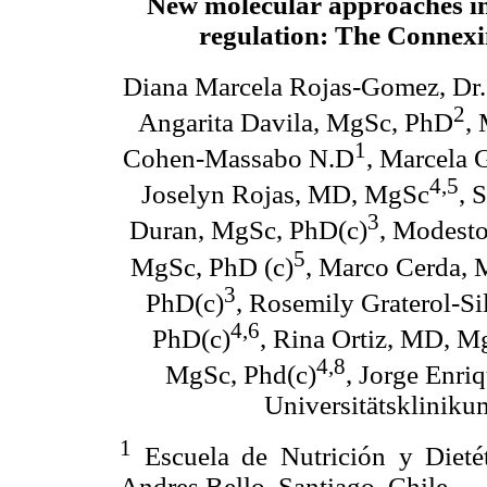
New molecular approaches in
regulation: The Connexi
Diana Marcela Rojas-Gomez, Dr.
2
Angarita Davila, MgSc, PhD
,
1
Cohen-Massabo N.D
, Marcela 
4,5
Joselyn Rojas, MD, MgSc
, 
3
Duran, MgSc, PhD(c)
, Modesto
5
MgSc, PhD (c)
, Marco Cerda,
3
PhD(c)
, Rosemily Graterol-S
4,6
PhD(c)
, Rina Ortiz, MD, M
4,8
MgSc, Phd(c)
, Jorge Enri
Universitätskliniku
1
Escuela de Nutrición y Dietét
Andres Bello, Santiago, Chile.