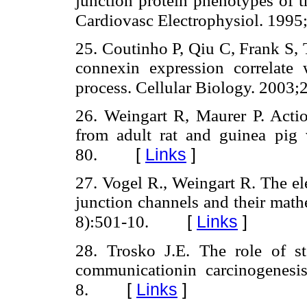
junction protein phenotypes of 
Cardiovasc Electrophysiol. 1995;
25. Coutinho P, Qiu C, Frank S,
connexin expression correlate
process. Cellular Biology. 2003;
26. Weingart R, Maurer P. Action
from adult rat and guinea pig v
[
Links
]
80.
27. Vogel R., Weingart R. The el
junction channels and their math
[
Links
]
8):501-10.
28. Trosko J.E. The role of st
communicationin carcinogenesi
[
Links
]
8.