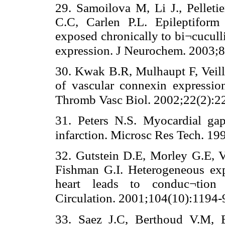
29. Samoilova M, Li J., Pellet
C.C, Carlen P.L. Epileptiform 
exposed chronically to bi¬cucull
expression. J Neurochem. 2003;8
30. Kwak B.R, Mulhaupt F, Veill
of vascular connexin expression 
Thromb Vasc Biol. 2002;22(2):2
31. Peters N.S. Myocardial gap
infarction. Microsc Res Tech. 19
32. Gutstein D.E, Morley G.E, 
Fishman G.I. Heterogeneous exp
heart leads to conduc¬tion d
Circulation. 2001;104(10):1194-
33. Saez J.C, Berthoud V.M, 