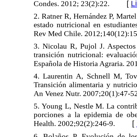
[
L
Condes. 2012; 23(2):22.
2. Ratner R, Hernández P, Martel
estado nutricional en estudiante
Rev Med Chile. 2012;140(12):15
3. Nicolau R, Pujol J. Aspectos 
transición nutricional: evaluaci
Española de Historia Agraria. 20
4. Laurentin A, Schnell M, To
Transición alimentaria y nutrici
An Venez Nutr. 2007;20(1):47-52
5. Young L, Nestle M. La contri
porciones a la epidemia de ob
[
Health. 2002;92(2):246-9.
6. Bolaños P. Evolución de los