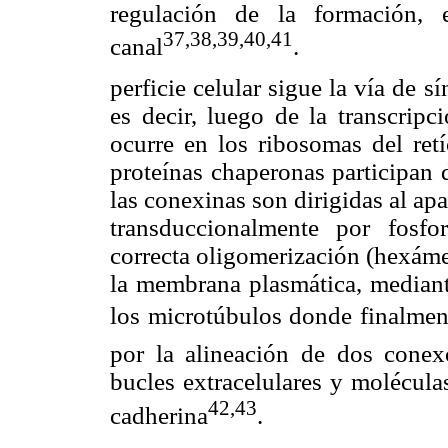
regulación de la formación, e
37,38,39,40,41
canal
.
perficie celular sigue la vía de 
es decir, luego de la transcripc
ocurre en los ribosomas del ret
proteínas chaperonas participan 
las conexinas son dirigidas al a
transduccionalmente por fosfori
correcta oligomerización (hexáme
la membrana plasmática, median
los microtúbulos donde finalment
por la alineación de dos conex
bucles extracelulares y molécula
42,43
cadherina
.