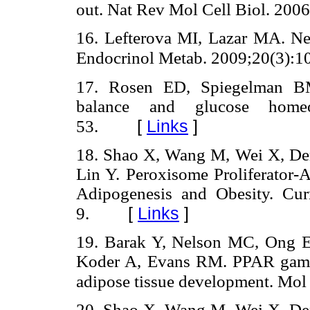
out. Nat Rev Mol Cell Biol. 200
16. Lefterova MI, Lazar MA. Ne
Endocrinol Metab. 2009;20(3):1
17. Rosen ED, Spiegelman BM.
balance and glucose homeos
[
Links
]
53.
18. Shao X, Wang M, Wei X, Deng
Lin Y. Peroxisome Proliferator-A
Adipogenesis and Obesity. Cur
[
Links
]
9.
19. Barak Y, Nelson MC, Ong E
Koder A, Evans RM. PPAR gamma 
adipose tissue development. Mol 
20. Shao X, Wang M, Wei X, Deng