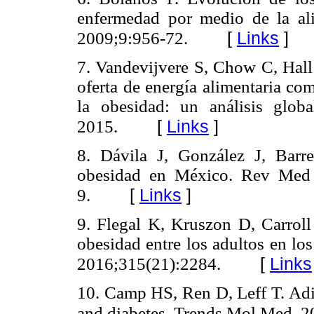
enfermedad por medio de la ali
[
Links
]
2009;9:956-72.
7. Vandevijvere S, Chow C, Hal
oferta de energía alimentaria co
la obesidad: un análisis glob
[
Links
]
2015.
8. Dávila J, González J, Barr
obesidad en México. Rev Med 
[
Links
]
9.
9. Flegal K, Kruszon D, Carrol
obesidad entre los adultos en l
[
Links
2016;315(21):2284.
10. Camp HS, Ren D, Leff T. Adip
and diabetes. Trends Mol Med. 2