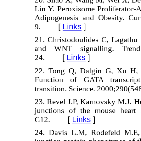
Lin Y. Peroxisome Proliferator-A
Adipogenesis and Obesity. Cur
[
Links
]
9.
21. Christodoulides C, Lagathu 
and WNT signalling. Trends
[
Links
]
24.
22. Tong Q, Dalgin G, Xu H, 
Function of GATA transcripti
transition. Science. 2000;290(54
23. Revel J.P, Karnovsky M.J. He
junctions of the mouse heart 
[
Links
]
C12.
24. Davis L.M, Rodefeld M.E,