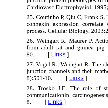
junction protein phenotypes of 
Cardiovasc Electrophysiol. 1995;
25. Coutinho P, Qiu C, Frank S,
connexin expression correlate
process. Cellular Biology. 2003;
26. Weingart R, Maurer P. Action
from adult rat and guinea pig v
[
Links
]
80.
27. Vogel R., Weingart R. The el
junction channels and their math
[
Links
]
8):501-10.
28. Trosko J.E. The role of st
communicationin carcinogenesi
[
Links
]
8.