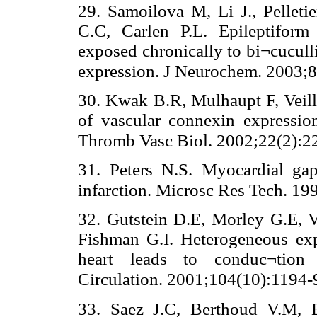
29. Samoilova M, Li J., Pellet
C.C, Carlen P.L. Epileptiform 
exposed chronically to bi¬cucull
expression. J Neurochem. 2003;8
30. Kwak B.R, Mulhaupt F, Veill
of vascular connexin expression 
Thromb Vasc Biol. 2002;22(2):2
31. Peters N.S. Myocardial gap
infarction. Microsc Res Tech. 19
32. Gutstein D.E, Morley G.E, 
Fishman G.I. Heterogeneous exp
heart leads to conduc¬tion d
Circulation. 2001;104(10):1194-
33. Saez J.C, Berthoud V.M, 