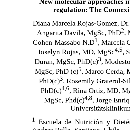
New molecular approaches in
regulation: The Connexi
Diana Marcela Rojas-Gomez, Dr.
2
Angarita Davila, MgSc, PhD
,
1
Cohen-Massabo N.D
, Marcela 
4,5
Joselyn Rojas, MD, MgSc
, 
3
Duran, MgSc, PhD(c)
, Modesto
5
MgSc, PhD (c)
, Marco Cerda,
3
PhD(c)
, Rosemily Graterol-S
4,6
PhD(c)
, Rina Ortiz, MD, M
4,8
MgSc, Phd(c)
, Jorge Enri
Universitätskliniku
1
Escuela de Nutrición y Dietét
Andres Bello, Santiago, Chile.