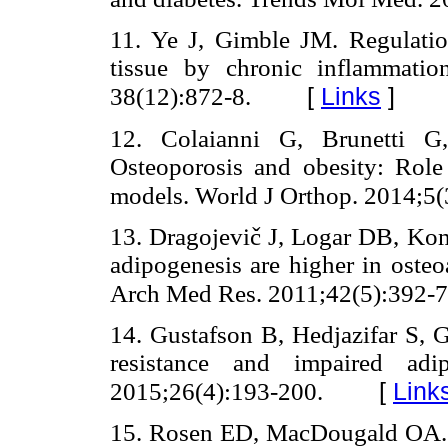
11. Ye J, Gimble JM. Regulation
tissue by chronic inflammati
[
Links
]
38(12):872-8.
12. Colaianni G, Brunetti 
Osteoporosis and obesity: Ro
models. World J Orthop. 2014;5(
13. Dragojevič J, Logar DB, Kom
adipogenesis are higher in osteoa
Arch Med Res. 2011;42(5):392-7
14. Gustafson B, Hedjazifar S, 
resistance and impaired adi
[
Link
2015;26(4):193-200.
15. Rosen ED, MacDougald OA. Ad