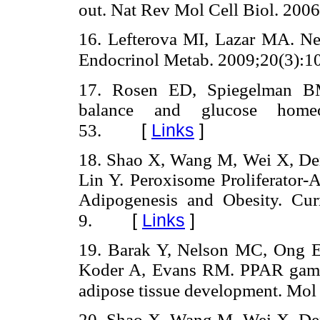
out. Nat Rev Mol Cell Biol. 200
16. Lefterova MI, Lazar MA. Ne
Endocrinol Metab. 2009;20(3):1
17. Rosen ED, Spiegelman BM.
balance and glucose homeos
[
Links
]
53.
18. Shao X, Wang M, Wei X, Deng
Lin Y. Peroxisome Proliferator-A
Adipogenesis and Obesity. Cur
[
Links
]
9.
19. Barak Y, Nelson MC, Ong E
Koder A, Evans RM. PPAR gamma 
adipose tissue development. Mol 
20. Shao X, Wang M, Wei X, Deng