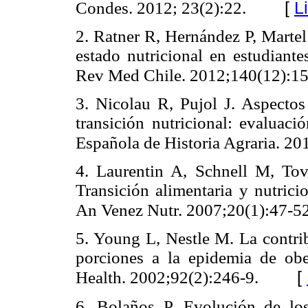
[
L
Condes. 2012; 23(2):22.
2. Ratner R, Hernández P, Martel
estado nutricional en estudiante
Rev Med Chile. 2012;140(12):15
3. Nicolau R, Pujol J. Aspectos 
transición nutricional: evaluaci
Española de Historia Agraria. 20
4. Laurentin A, Schnell M, To
Transición alimentaria y nutrici
An Venez Nutr. 2007;20(1):47-52
5. Young L, Nestle M. La contri
porciones a la epidemia de ob
[
Health. 2002;92(2):246-9.
6. Bolaños P. Evolución de los