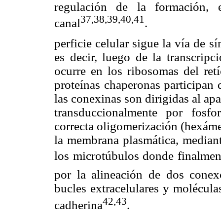
regulación de la formación, e
37,38,39,40,41
canal
.
perficie celular sigue la vía de 
es decir, luego de la transcripc
ocurre en los ribosomas del ret
proteínas chaperonas participan 
las conexinas son dirigidas al a
transduccionalmente por fosfori
correcta oligomerización (hexáme
la membrana plasmática, median
los microtúbulos donde finalment
por la alineación de dos conex
bucles extracelulares y molécula
42,43
cadherina
.