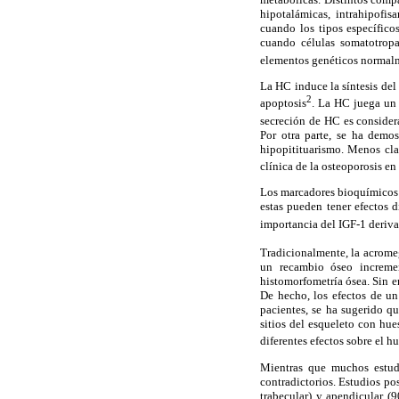
hipotalámicas, intrahipofis
cuando los tipos específicos
cuando células somatotropa
elementos genéticos normalme
La HC induce la síntesis del 
2
apoptosis
. La HC juega un 
secreción de HC es consider
Por otra parte, se ha demo
hipopitituarismo. Menos cla
clínica de la osteoporosis e
Los marcadores bioquímicos 
estas pueden tener efectos 
importancia del IGF-1 deriva
Tradicionalmente, la acrome
un recambio óseo incremen
histomorfometría ósea. Sin 
De hecho, los efectos de un
pacientes, se ha sugerido q
sitios del esqueleto con hue
diferentes efectos sobre el 
Mientras que muchos estudi
contradictorios. Estudios po
trabecular) y apendicular (