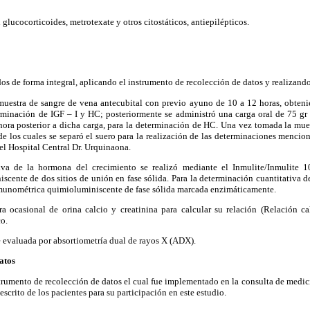
glucocorticoides, metrotexate y otros citostáticos, antiepilépticos.
os de forma integral, aplicando el instrumento de recolección de datos y realizand
muestra de sangre de vena antecubital con previo ayuno de 10 a 12 horas, obten
erminación de IGF – I y HC; posteriormente se administró una carga oral de 75 gr
ora posterior a dicha carga, para la determinación de HC. Una vez tomada la mues
 los cuales se separó el suero para la realización de las determinaciones mencio
del Hospital Central Dr. Urquinaona.
iva de la hormona del crecimiento se realizó mediante el Inmulite/Inmulite
ente de dos sitios de unión en fase sólida. Para la determinación cuantitativa de 
nmunométrica quimioluminiscente de fase sólida marcada enzimáticamente.
 ocasional de orina calcio y creatinina para calcular su relación (Relación cal
o.
 evaluada por absortiometría dual de rayos X (ADX).
atos
nstrumento de recolección de datos el cual fue implementado en la consulta de medic
scrito de los pacientes para su participación en este estudio.