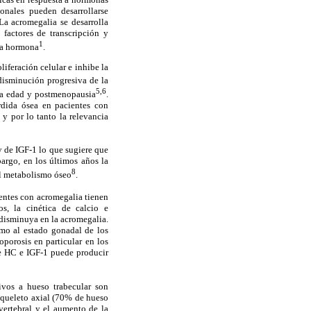
lonales pueden desarrollarse
 La acromegalia se desarrolla
factores de transcripción y
1
sta hormona
.
liferación celular e inhibe la
disminución progresiva de la
5,6
 la edad y postmenopausia
.
rdida ósea en pacientes con
y por lo tanto la relevancia
 de IGF-1 lo que sugiere que
argo, en los últimos años la
8
el metabolismo óseo
.
ientes con acromegalia tienen
s, la cinética de calcio e
disminuya en la acromegalia.
omo al estado gonadal de los
porosis en particular en los
 de HC e IGF-1 puede producir
ivos a hueso trabecular son
esqueleto axial (70% de hueso
vertebral y el aumento de la