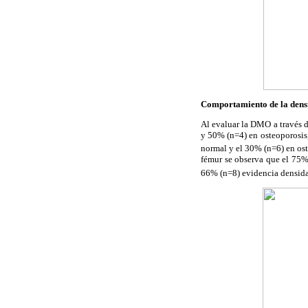
Comportamiento de la dens
Al evaluar la DMO a través d
y 50% (n=4) en osteoporosis,
normal y el 30% (n=6) en oste
fémur se observa que el 75% 
66% (n=8) evidencia densida