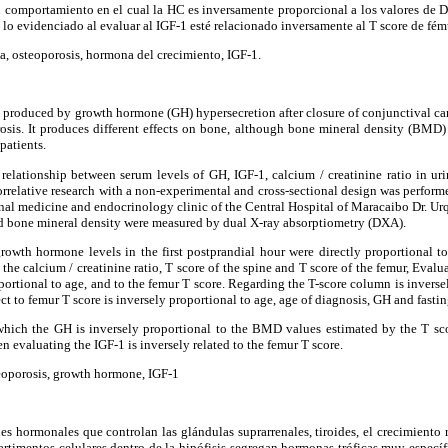
 comportamiento en el cual la HC es inversamente proporcional a los valores de 
 lo evidenciado al evaluar al IGF-1 esté relacionado inversamente al T score de fém
, osteoporosis, hormona del crecimiento, IGF-1.
produced by growth hormone (GH) hypersecretion after closure of conjunctival carti
osis. It produces different effects on bone, although bone mineral density (BMD
patients.
relationship between serum levels of GH, IGF-1, calcium / creatinine ratio in 
correlative research with a non-experimental and cross-sectional design was perfor
ernal medicine and endocrinology clinic of the Central Hospital of Maracaibo Dr. U
 and bone mineral density were measured by dual X-ray absorptiometry (DXA).
owth hormone levels in the first postprandial hour were directly proportional to
 the calcium / creatinine ratio, T score of the spine and T score of the femur, Evalu
portional to age, and to the femur T score. Regarding the T-score column is inversel
t to femur T score is inversely proportional to age, age of diagnosis, GH and fasti
which the GH is inversely proportional to the BMD values estimated by the T sco
n evaluating the IGF-1 is inversely related to the femur T score.
eoporosis, growth hormone, IGF-1
ales hormonales que controlan las glándulas suprarrenales, tiroides, el crecimiento 
rtimentos celulares dentro de la hipófisis segregan hormonas tróficas muy especí