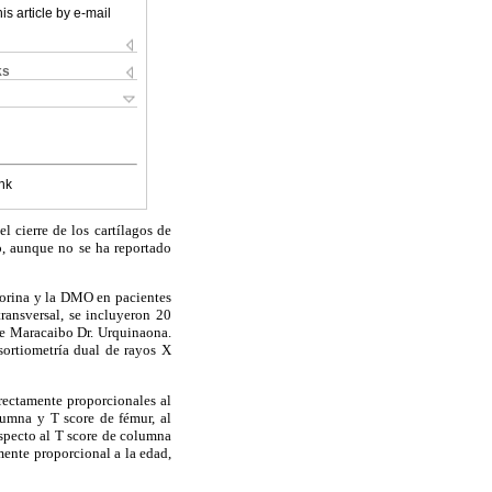
is article by e-mail
ks
nk
 cierre de los cartílagos de
o, aunque no se ha reportado
n orina y la DMO en pacientes
ransversal, se incluyeron 20
de Maracaibo Dr. Urquinaona.
sortiometría dual de rayos X
rectamente proporcionales al
lumna y T score de fémur, al
especto al T score de columna
mente proporcional a la edad,