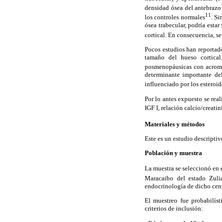
densidad ósea del antebrazo
11
los controles normales
. S
ósea trabecular, podría esta
cortical. En consecuencia, s
Pocos estudios han reportado
tamaño del hueso cortical
posmenopáusicas con acrome
determinante importante de
influenciado por los esteroi
Por lo antes expuesto se rea
IGF I, relación calcio/creat
Materiales y métodos
Este es un estudio descripti
Población y muestra
La muestra se seleccionó en e
Maracaibo del estado Zulia
endocrinología de dicho cent
El muestreo fue probabilíst
criterios de inclusión: