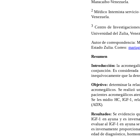
Maracaibo-Venezuela.
2
Médico Internista servicio
Venezuela.
3
Centro de Investigaciones
Universidad del Zulia, Venez
Autor de correspondencia: M
Estado Zulia. Correo:
mariag
Resumen
Introducción:
la acromegali
conjunción. Es considerada 
inequívocamente que la dens
Objetivo:
determinar la rela
acromegálicos. Se realizó u
pacientes acromegálicos ate
Se les midio HC, IGF-1, rel
(ADX).
Resultados:
Se evidencio que
IGF-1 en ayuna y es inversa
evaluar al IGF-1 en ayuna se
es inversamente proporcional
edad de diagnóstico, hormon