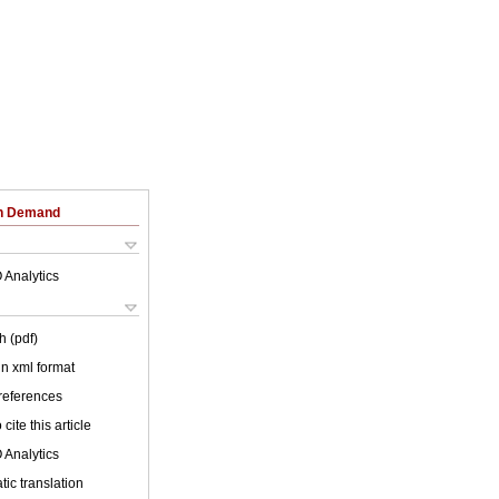
on Demand
 Analytics
h (pdf)
 in xml format
 references
cite this article
 Analytics
ic translation