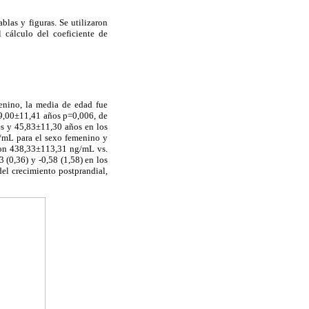
ablas y figuras. Se utilizaron
l cálculo del coeficiente de
menino, la media de edad fue
9,00±11,41 años p=0,006, de
es y 45,83±11,30 años en los
g/mL para el sexo femenino y
con 438,33±113,31 ng/mL vs.
(0,36) y -0,58 (1,58) en los
el crecimiento postprandial,