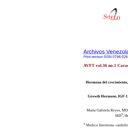
Archivos Venezol
Print version
ISSN
0798-026
AVFT vol.36 no.1 Cara
Hormona del crecimiento, 
Growth Hormone, IGF-1, 
María Gabriela Reyes, MD
3
MD
, H
1
Medico Internista- cardiólo