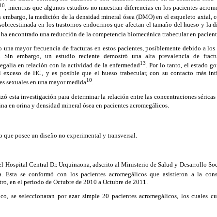
10
, mientras que algunos estudios no muestran diferencias en los pacientes acro
in embargo, la medición de la densidad mineral ósea (DMO) en el esqueleto axial, 
r sobreestimada en los trastornos endocrinos que afectan el tamaño del hueso y la di
e ha encontrado una reducción de la competencia biomecánica trabecular en pacien
 una mayor frecuencia de fracturas en estos pacientes, posiblemente debido a los
. Sin embargo, un estudio reciente demostró una alta prevalencia de fractu
13
galia en relación con la actividad de la enfermedad
. Por lo tanto, el estado g
l exceso de HC, y es posible que el hueso trabecular, con su contacto más ínti
10
des sexuales en una mayor medida
.
lizó esta investigación para determinar la relación entre las concentraciones sérica
inina en orina y densidad mineral ósea en pacientes acromegálicos.
vo que posee un diseño no experimental y transversal.
l Hospital Central Dr. Urquinaona, adscrito al Ministerio de Salud y Desarrollo S
. Esta se conformó con los pacientes acromegálicos que asistieron a la con
ro, en el período de Octubre de 2010 a Octubre de 2011.
ico, se seleccionaran por azar simple 20 pacientes acromegálicos, los cuales c