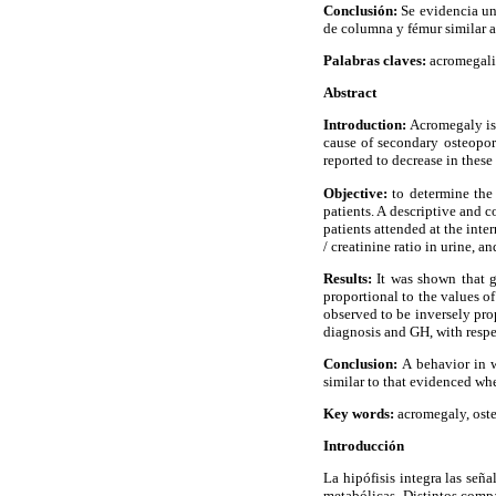
Conclusión:
Se evidencia un
de columna y fémur similar a
Palabras claves:
acromegalia
Abstract
Introduction:
Acromegaly is 
cause of secondary osteopor
reported to decrease in these 
Objective:
to determine the 
patients. A descriptive and 
patients attended at the int
/ creatinine ratio in urine,
Results:
It was shown that gr
proportional to the values of
observed to be inversely pro
diagnosis and GH, with respec
Conclusion:
A behavior in 
similar to that evidenced whe
Key words:
acromegaly, ost
Introducción
La hipófisis integra las señ
metabólicas. Distintos compa