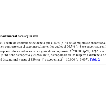
idad mineral ósea según sexo
el T score de columna se evidencia que el 50% (n=4) de las mujeres se encontraba 
 en contraste con el sexo masculino en los cuales el 66,7% (n=8) se encontraba en 
2
openia cifras similares a la categoría de osteoporosis.
X
= 8,889 (p=0,012) Al anali
(n=6) tiene osteopenia y el 25% (n=2) osteoporosis en las mujeres a diferencia de
2
d ósea normal versus el 33% (n=4) osteopenia.
X
= 10,000 (p=0,007).
Tabla 2