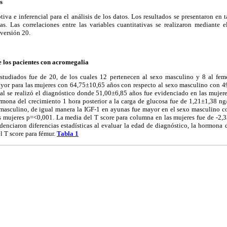
s
ptiva e inferencial para el análisis de los datos. Los resultados se presentaron en t
as. Las correlaciones entre las variables cuantitativas se realizaron mediante e
versión 20.
e los pacientes con acromegalia
estudiados fue de 20, de los cuales 12 pertenecen al sexo masculino y 8 al fe
yor para las mujeres con 64,75±10,65 años con respecto al sexo masculino con 4
ual se realizó el diagnóstico donde 51,00±6,85 años fue evidenciado en las mujer
mona del crecimiento 1 hora posterior a la carga de glucosa fue de 1,21±1,38 n
masculino, de igual manera la IGF-1 en ayunas fue mayor en el sexo masculino 
mujeres p=<0,001. La media del T score para columna en las mujeres fue de -2,33 
enciaron diferencias estadísticas al evaluar la edad de diagnóstico, la hormona d
el T score para fémur.
Tabla 1