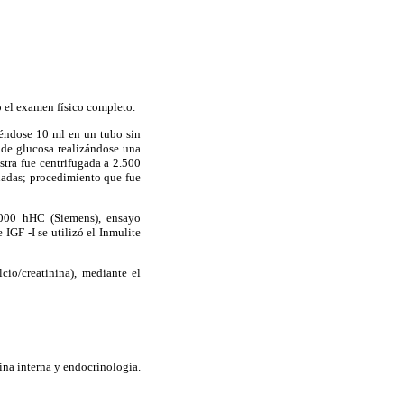
o el examen físico completo.
iéndose 10 ml en un tubo sin
 de glucosa realizándose una
tra fue centrifugada a 2.500
nadas; procedimiento que fue
 1000 hHC (Siemens), ensayo
IGF -I se utilizó el Inmulite
cio/creatinina), mediante el
ina interna y endocrinología.