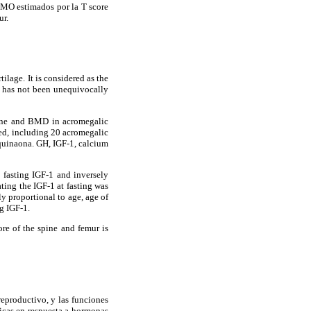
DMO estimados por la T score
ur.
lage. It is considered as the
) has not been unequivocally
urine and BMD in acromegalic
med, including 20 acromegalic
rquinaona. GH, IGF-1, calcium
 fasting IGF-1 and inversely
ating the IGF-1 at fasting was
y proportional to age, age of
ng IGF-1.
re of the spine and femur is
reproductivo, y las funciones
ficas en respuesta a hormonas