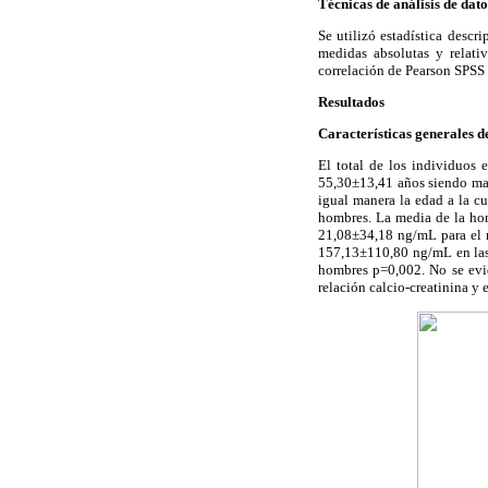
Técnicas de análisis de dato
Se utilizó estadística descri
medidas absolutas y relativ
correlación de Pearson SPSS 
Resultados
Características generales d
El total de los individuos 
55,30±13,41 años siendo ma
igual manera la edad a la c
hombres. La media de la hor
21,08±34,18 ng/mL para el 
157,13±110,80 ng/mL en las 
hombres p=0,002. No se evid
relación calcio-creatinina y 