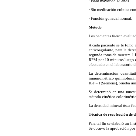
· Edad mayor de 18 años.
· Sin medicación crónica con 
· Función gonadal normal.
Método
Los pacientes fueron evaluad
A cada paciente se le tomo 
anticoagulante, para la det
segunda toma de muestra 1 h
RPM por 10 minutos luego de
efectuado en el laboratorio 
La determinación cuantitat
inmunométrico quimioluminisc
IGF – I (Siemens), prueba i
Se determinó en una muestra
método cinético colorimétric
La densidad mineral ósea fue
Técnica de recolecciòn de d
Para tal fin se elaboró un i
Se obtuvo la aprobación por e