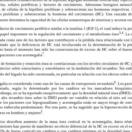
arias, señales periféricas y factores de crecimiento. Adenomas benignos monoc
 de células de la hipófisis proliferan y sobresecretan sus hormonas respectivas.
s proliferan y sobresecretan la hormona del crecimiento (HC). Una cascada de 
nte determina la capacidad de las células somatotropas de sintetizar y secretar e
factor de crecimiento periférico similar a la insulina 1 (IGF-1), el cual induce la pro
3,4
papel importante en la regulación del crecimiento y el metabolismo óseo
. La 
ada como uno de los factores que contribuyen a la pérdida ósea relacionada con
strado que la deficiencia de HC está involucrada en la determinación de la pé
ro hasta el momento han sido las consecuencias de exceso de HC sobre el hueso 
7
n pacientes con acromegalia
.
de formación y remoción ósea se correlacionan con los niveles circulantes de HC y
directos sobre osteoclastos y osteoblastos en la modulación del recambio. Sin emb
do del hígado ha sido cuestionada, en particular en relación con los efectos sobre 
9
galia es considerada como una de las causas de osteoporosis secundaria
. Los pac
tado, según lo determinado por los cambios en los marcadores bioquímico
embargo, no se ha reportado inequívocamente que la densidad mineral ósea (DMO) 
 alto recambio óseo sobre la DMO puede ser variable en relación al sitio así c
ue los pacientes con hipogonadismo y acromegalia están en mayor riesgo de osteo
so trabecular predominante. Por otra parte, se ha sugerido que la hipersecreción
3
hueso en hombres y mujeres
.
os describen aumento de la masa ósea cortical en la acromegalia, datos relat
steriores han puesto de manifiesto un efecto diferencial de la HC en exceso en el 
90% de hueso cortical) sin cambios o con cambios mínimos en la densidad ósea 