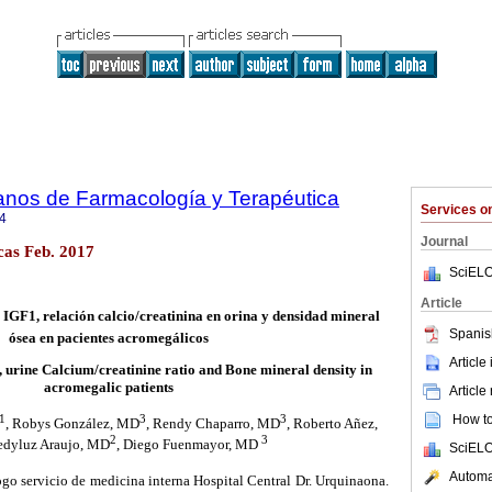
anos de Farmacología y Terapéutica
Services 
4
Journal
cas Feb. 2017
SciELO
Article
IGF1, relación calcio/creatinina en orina y densidad mineral
Spanis
ósea en pacientes acromegálicos
Article
urine Calcium/creatinine ratio and Bone mineral density in
acromegalic patients
Article
1
3
3
How to 
, Robys González, MD
, Rendy Chaparro, MD
, Roberto Añez,
2
3
edyluz Araujo, MD
, Diego Fuenmayor, MD
SciELO
Automat
go servicio de medicina interna Hospital Central Dr. Urquinaona.