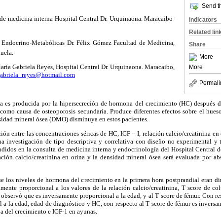
Send th
 de medicina interna Hospital Central Dr. Urquinaona. Maracaibo-
Indicators
Related lin
 Endocrino-Metabólicas Dr. Félix Gómez Facultad de Medicina,
Share
uela.
More
aría Gabriela Reyes, Hospital Central Dr. Urquinaona. Maracaibo,
More
abriela_reyes@hotmail.com
Permali
a es producida por la hipersecreción de hormona del crecimiento (HC) después del
como causa de osteoporosis secundaria. Produce diferentes efectos sobre el hues
idad mineral ósea (DMO) disminuya en estos pacientes.
ción entre las concentraciones séricas de HC, IGF – I, relación calcio/creatinina e
na investigación de tipo descriptiva y correlativa con diseño no experimental y t
ndidos en la consulta de medicina interna y endocrinología del Hospital Central 
ación calcio/creatinina en orina y la densidad mineral ósea será evaluada por ab
 los niveles de hormona del crecimiento en la primera hora postprandial eran di
mente proporcional a los valores de la relación calcio/creatinina, T score de co
 observó que es inversamente proporcional a la edad, y al T score de fémur. Con r
 a la edad, edad de diagnóstico y HC, con respecto al T score de fémur es inversa
a del crecimiento e IGF-1 en ayunas.