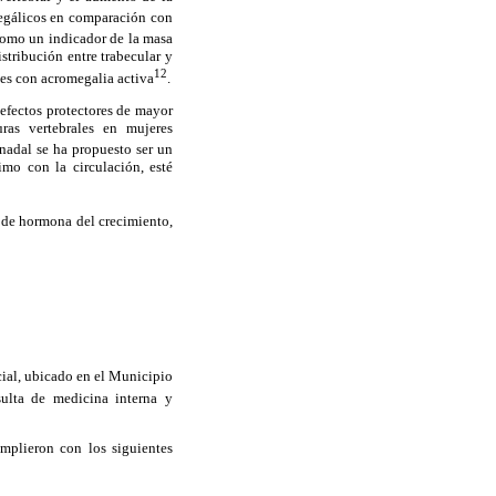
megálicos en comparación con
como un indicador de la masa
stribución entre trabecular y
12
tes con acromegalia activa
.
 efectos protectores de mayor
ras vertebrales en mujeres
onadal se ha propuesto ser un
mo con la circulación, esté
s de hormona del crecimiento,
ocial, ubicado en el Municipio
sulta de medicina interna y
umplieron con los siguientes