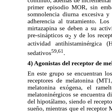
continuo, además de incrementar 
primer episodio MOR, sin embar
somnolencia diurna excesiva y 
adherencia al tratamiento. Los 
mirtazapina se deben a su activ
pre-sinápticos α
y de los recep
2
actividad antihistaminérgica (
59,61
sedativos
.
4) Agonistas del receptor de me
En este grupo se encuentran los
receptores de melatonina (MT
melatonina exógena, el ramel
melatoninérgicos se encuentra di
del hipotálamo, siendo el recept
sueño, mientras que el receptor 