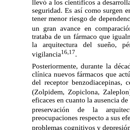
llevó a los científicos a desarro
seguridad. Es así como surgen en
tener menor riesgo de dependenci
un gran avance en comparación
trataba de un fármaco que igualm
la arquitectura del sueño, p
16,17
vigilancia
.
Posteriormente, durante la décad
clínica nuevos fármacos que act
del receptor benzodiacepinas,
(Zolpidem, Zopiclona, Zaleplon
eficaces en cuanto la ausencia d
preservación de la arquite
preocupaciones respecto a sus ef
problemas cognitivos y depresió