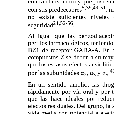
contra el insomnio y que poseen 
5,39,49-51
con sus predecesores
, m
no existe suficientes nivele
21,52-56
seguridad
.
Al igual que las benzodiacepi
perfiles farmacológicos, teniend
BZ1 de receptor GABA-A. En est
compuestos Z se deben a su mayo
que los escasos efectos ansiolític
4
por las subunidades α
, α
y α
2
3
5
En un sentido amplio, las drog
rápidamente por vía oral y por t
que las hace ideales por reduci
efectos residuales. Del grupo, la
vida media con potencial a efect