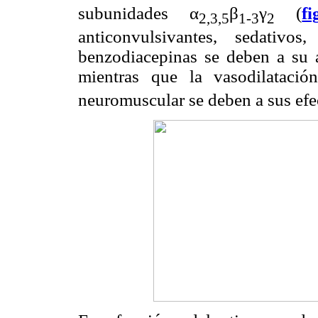
subunidades α
β
γ
(
f
2,3,5
1-3
2
anticonvulsivantes, sedativo
benzodiacepinas se deben a su a
mientras que la vasodilataci
neuromuscular se deben a sus efec