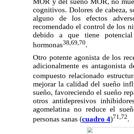
MOR y del sueño MOR, no muestr
cognitivos. Dolores de cabeza, s
alguno de los efectos adver
recomendado el control de los niv
debido a que tiene potencial
38,69,70
hormonas
.
Otro potente agonista de los re
adicionalmente es antagonista d
compuesto relacionado estructu
mejorar la calidad del sueño inf
sueño, favoreciendo el sueño repa
otros antidepresivos inhibidor
agomelatina no reduce el sue
71,72
personas sanas (
cuadro 4
)
.