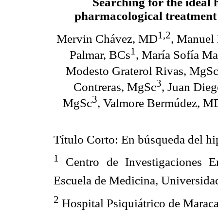
Searching for the ideal 
pharmacological treatment
1,2
Mervin Chávez, MD
, Manuel
1
Palmar, BCs
, María Sofía M
Modesto Graterol Rivas, MgS
3
Contreras, MgSc
, Juan Die
3
MgSc
, Valmore Bermúdez, M
Título Corto: En búsqueda del hi
1
Centro de Investigaciones En
Escuela de Medicina, Universidad
2
Hospital Psiquiátrico de Maraca