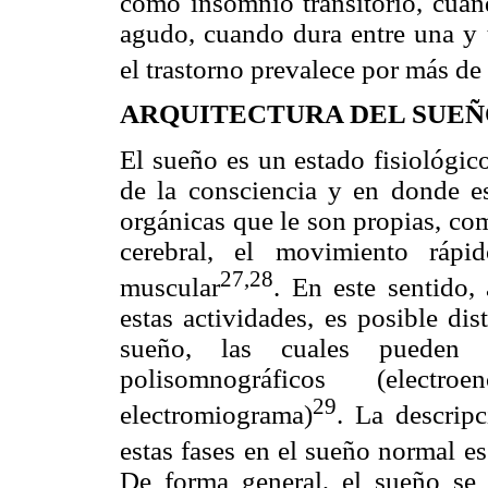
como insomnio transitorio, cua
agudo, cuando dura entre una y 
el trastorno prevalece por más d
ARQUITECTURA DEL SUEÑO
El sueño es un estado fisiológic
de la consciencia y en donde es 
orgánicas que le son propias, com
cerebral, el movimiento rápi
27,28
muscular
. En este sentido,
estas actividades, es posible dis
sueño, las cuales pueden s
polisomnográficos (electro
29
electromiograma)
. La descrip
estas fases en el sueño normal e
De forma general, el sueño se 