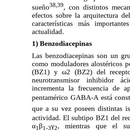
38,39
sueño
, con distintos meca
efectos sobre la arquitectura de
características más important
actualidad.
1) Benzodiacepinas
Las benzodiacepinas son un gr
como moduladores alostéricos po
(BZ1) y ω2 (BZ2) del recepto
neurotransmisor inhibidor á
incrementa la frecuencia de ap
pentamérico GABA-A está constit
que a su vez poseen distintas i
actividad. El subtipo BZ1 del r
α
β
γ
, mientras que el s
1
1-3
2