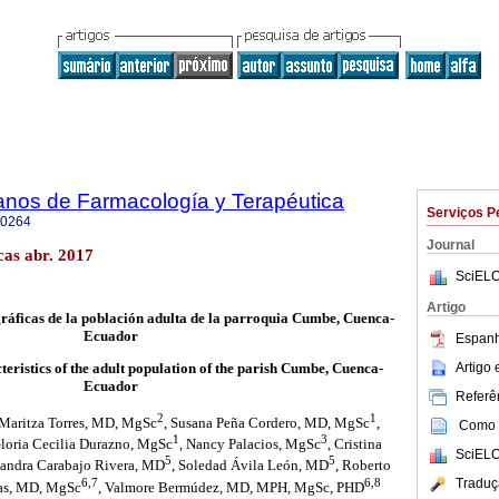
anos de Farmacología y Terapéutica
Serviços P
-0264
Journal
as abr. 2017
SciELO
Artigo
ráficas de la población adulta de la parroquia Cumbe, Cuenca-
Ecuador
Espanh
Artigo
ristics of the adult population of the parish Cumbe, Cuenca-
Ecuador
Referên
2
1
 Maritza Torres, MD, MgSc
, Susana Peña Cordero, MD, MgSc
,
Como c
1
3
Gloria Cecilia Durazno, MgSc
, Nancy Palacios, MgSc
, Cristina
SciELO
5
5
xandra Carabajo Rivera, MD
, Soledad Ávila León, MD
, Roberto
6,7
6,8
Traduç
jas, MD, MgSc
, Valmore Bermúdez, MD, MPH, MgSc, PHD