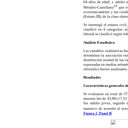
64 años de edad; y adulto m
19
Méndez-Castellano
que es
económicamente y las condici
(Estrato III), de la clase obre
Se interrogó el estatus civil
clasificó en 4 categorías: 
laboral se clasificó según r
Análisis Estadístico
Las variables cualitativas f
determinar la asociación ent
distribución normal de las v
expresadas en medias aritmét
obtenidos fueron analizados 
Resultados
Características generales d
Se evaluaron un total de 37
muestra fue de 43,96±17,53 
fue adulto joven, seguido
mantuvo de acuerdo al sexo,
Figura 2, Panel B
.