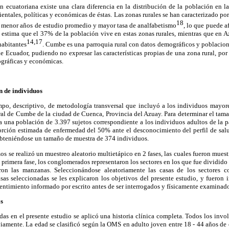
 ecuatoriana existe una clara diferencia en la distribución de la población en l
entales, políticas y económicas de éstas. Las zonas rurales se han caracterizado por
18
 menor años de estudio promedio y mayor tasa de analfabetismo
, lo que puede a
 estima que el 37% de la población vive en estas zonas rurales, mientras que en
14,17
abitantes
. Cumbe es una parroquia rural con datos demográficos y poblacion
de Ecuador, pudiendo no expresar las características propias de una zona rural, por
ográficas y económicas.
n de individuos
mpo, descriptivo, de metodología transversal que incluyó a los individuos mayo
ural de Cumbe de la ciudad de Cuenca, Provincia del Azuay. Para determinar el tamañ
ra una población de 3.397 sujetos correspondiente a los individuos adultos de la 
rción estimada de enfermedad del 50% ante el desconocimiento del perfil de sal
 obteniéndose un tamaño de muestra de 374 individuos.
mos se realizó un muestreo aleatorio multietápico en 2 fases, las cuales fueron mues
 primera fase, los conglomerados representaron los sectores en los que fue dividido
aron las manzanas. Seleccionándose aleatoriamente las casas de los sectores co
sas seleccionadas se les explicaron los objetivos del presente estudio, y fueron 
entimiento informado por escrito antes de ser interrogados y físicamente examinad
os
das en el presente estudio se aplicó una historia clínica completa. Todos los invo
iamente. La edad se clasificó según la OMS en adulto joven entre 18 - 44 años de