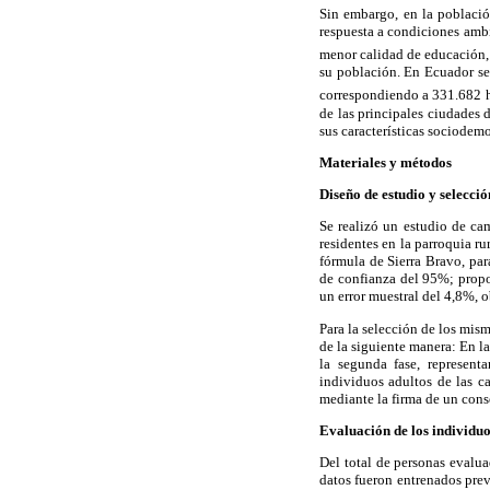
Sin embargo, en la población
respuesta a condiciones ambi
menor calidad de educación,
su población. En Ecuador se
correspondiendo a 331.682 h
de las principales ciudades 
sus características sociodem
Materiales y métodos
Diseño de estudio y selecció
Se realizó un estudio de ca
residentes en la parroquia r
fórmula de Sierra Bravo, pa
de confianza del 95%; propo
un error muestral del 4,8%,
Para la selección de los mis
de la siguiente manera: En la
la segunda fase, represent
individuos adultos de las ca
mediante la firma de un cons
Evaluación de los individu
Del total de personas evalua
datos fueron entrenados prev