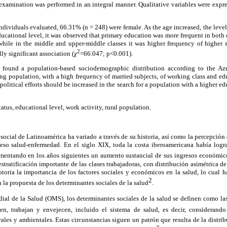
 examination was performed in an integral manner. Qualitative variables were expre
individuals evaluated, 66.31% (n = 248) were female. As the age increased, the leve
ducational level, it was observed that primary education was more frequent in bot
while in the middle and upper-middle classes it was higher frequency of highe
2
ally significant association (
χ
=66.047; p<0.001).
ound a population-based sociodemographic distribution according to the Azu
ng population, with a high frequency of married subjects, of working class and e
 political efforts should be increased in the search for a population with a higher 
tus, educational level, work activity, rural population.
ocial de Latinoamérica ha variado a través de su historia, así como la percepción 
eso salud-enfermedad. En el siglo XIX, toda la costa iberoamericana había logr
imentando en los años siguientes un aumento sustancial de sus ingresos económic
tratificación importante de las clases trabajadoras, con distribución asimétrica de
toria la importancia de los factores sociales y económicos en la salud, lo cual h
2
 la propuesta de los determinantes sociales de la salud
.
l de la Salud (OMS), los determinantes sociales de la salud se definen como las 
en, trabajan y envejecen, incluido el sistema de salud, es decir, considerando 
rales y ambientales. Estas circunstancias siguen un patrón que resulta de la distrib