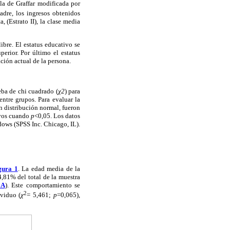
la de Graffar modificada por
madre, los ingresos obtenidos
 (Estrato II), la clase media
libre. El estatus educativo se
erior. Por último el estatus
ción actual de la persona.
eba de chi cuadrado (
χ
2
) para
entre grupos. Para evaluar la
n distribución normal, fueron
ivos cuando
p
<0,05. Los datos
dows (SPSS Inc. Chicago, IL).
gura 1
. La edad media de la
,81% del total de la muestra
 A
). Este comportamiento se
2
ividuo (
χ
= 5,461;
p
=0,065),