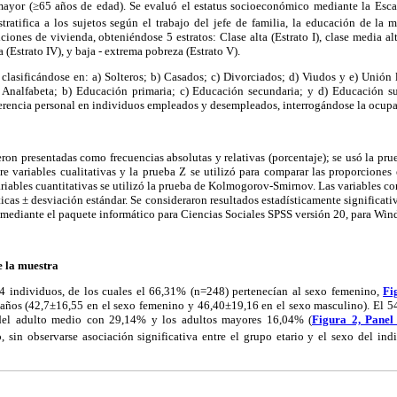
ayor (≥65 años de edad). Se evaluó el estatus socioeconómico mediante la Esca
tratifica a los sujetos según el trabajo del jefe de familia, la educación de la 
ones de vivienda, obteniéndose 5 estratos: Clase alta (Estrato I), clase media alta,
ra (Estrato IV), y baja - extrema pobreza (Estrato V).
, clasificándose en: a) Solteros; b) Casados; c) Divorciados; d) Viudos y e) Unión 
a) Analfabeta; b) Educación primaria; c) Educación secundaria; y d) Educación sup
eferencia personal en individuos empleados y desempleados, interrogándose la ocupa
ueron presentadas como frecuencias absolutas y relativas (porcentaje); se usó la pru
re variables cualitativas y la prueba Z se utilizó para comparar las proporciones 
ariables cuantitativas se utilizó la prueba de Kolmogorov-Smirnov. Las variables co
icas ± desviación estándar. Se consideraron resultados estadísticamente significat
mediante el paquete informático para Ciencias Sociales SPSS versión 20, para Win
e la muestra
4 individuos, de los cuales el 66,31% (n=248) pertenecían al sexo femenino,
Fi
años (42,7±16,55 en el sexo femenino y 46,40±19,16 en el sexo masculino). El 54
 del adulto medio con 29,14% y los adultos mayores 16,04% (
Figura 2, Panel
 sin observarse asociación significativa entre el grupo etario y el sexo del ind