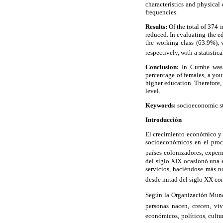
characteristics and physical
frequencies.
Results:
Of the total of 374 
reduced. In evaluating the e
the working class (63.9%), 
respectively, with a statistic
Conclusion:
In Cumbe was f
percentage of females, a you
higher education. Therefore,
level.
Keywords:
socioeconomic sta
Introducción
El crecimiento económico y s
socioeconómicos en el proc
países colonizadores, exper
del siglo XIX ocasionó una es
servicios, haciéndose más no
desde mitad del siglo XX con
Según la Organización Mundia
personas nacen, crecen, viv
económicos, políticos, cultu