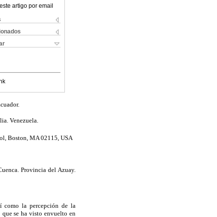
este artigo por email
s
cionados
ar
nk
Ecuador.
lia. Venezuela.
ool, Boston, MA 02115, USA
uenca. Provincia del Azuay.
sí como la percepción de la
 que se ha visto envuelto en