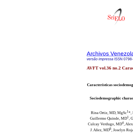
Archivos Venezol
versão impressa
ISSN
0798
AVFT vol.36 no.2 Carac
Características sociodemog
Sociodemographic characte
1
Rina Ortiz, MD, MgSc
*,
1
Guillermo Quinde, MD
, 
4
Culcay Verdugo, MD
, Ale
6
J. Añez, MD
, Joselyn Ro