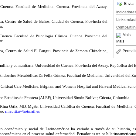
Enviar 
Cuenca. Facultad de Medicina. Cuenca. Provincia del Azuay.
Indicadore
Links rela
ca, Centro de Salud de Baños, Ciudad de Cuenca, Provincia del
r.
Compartilh
Mais
uenca. Facultad de Psicología Clínica. Cuenca. Provincia del
r.
Mais
ca, Centro de Salud El Pangui. Provincia de Zamora Chinchipe,
Permali
miliar y comunitaria. Universidad de Cuenca. Provincia del Azuay. República del 
ndocrino Metabólicas Dr. Félix Gómez. Facultad de Medicina. Universidad del Zu
 Critical Care Medicine, Brigham and Womens Hospital and Harvard Medical Sch
os Estudios de Frontera (ALEF), Universidad Simón Bolívar, Cúcuta, Colombia.
 Rina Ortiz, MD, MgSc. Universidad Católica de Cuenca. Facultad de Medicina. C
eo:
rinaortiz@hotmail.es
to económico y social de Latinoamérica ha variado a través de su historia, a
ioeconómicos en el proceso salud-enfermedad. Ecuador es un país latinoamericano