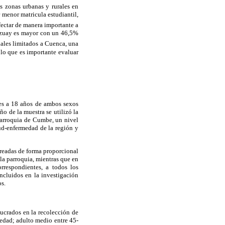
as zonas urbanas y rurales en
 menor matricula estudiantil,
fectar de manera importante a
 Azuay es mayor con un 46,5%
ales limitados a Cuenca, una
 lo que es importante evaluar
res a 18 años de ambos sexos
o de la muestra se utilizó la
parroquia de Cumbe, un nivel
ud-enfermedad de la región y
treadas de forma proporcional
 la parroquia, mientras que en
rrespondientes, a todos los
incluidos en la investigación
os.
lucrados en la recolección de
 edad; adulto medio entre 45-