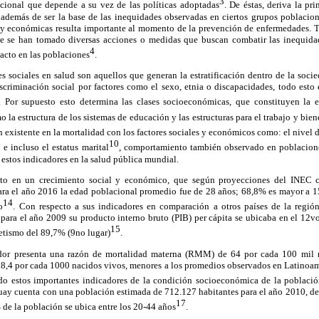
3
tucional que depende a su vez de las políticas adoptadas
. De éstas, deriva la pr
 además de ser la base de las inequidades observadas en ciertos grupos poblaciona
es y económicas resulta importante al momento de la prevención de enfermedades. 
ue se han tomado diversas acciones o medidas que buscan combatir las inequida
4
acto en las poblaciones
.
s sociales en salud son aquellos que generan la estratificación dentro de la soci
scriminación social por factores como el sexo, etnia o discapacidades, todo esto 
. Por supuesto esto determina las clases socioeconómicas, que constituyen la e
 la estructura de los sistemas de educación y las estructuras para el trabajo y bien
n existente en la mortalidad con los factores sociales y económicos como: el nivel 
10
9
e incluso el estatus marital
, comportamiento también observado en poblacion
 estos indicadores en la salud pública mundial.
lto en un crecimiento social y económico, que según proyecciones del INEC 
ara el año 2016 la edad poblacional promedio fue de 28 años; 68,8% es mayor a 1
14
o
. Con respecto a sus indicadores en comparación a otros países de la regió
 para el año 2009 su producto interno bruto (PIB) per cápita se ubicaba en el 12v
15
etismo del 89,7% (9no lugar)
.
dor presenta una razón de mortalidad materna (RMM) de 64 por cada 100 mil 
e 8,4 por cada 1000 nacidos vivos, menores a los promedios observados en Latino
do estos importantes indicadores de la condición socioeconómica de la población
zuay cuenta con una población estimada de 712.127 habitantes para el año 2010, de
17
de la población se ubica entre los 20-44 años
.