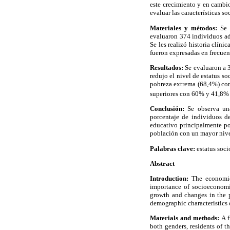
este crecimiento y en cambios
evaluar las características 
Materiales y métodos:
Se r
evaluaron 374 individuos ad
Se les realizó historia clíni
fueron expresadas en frecuenc
Resultados:
Se evaluaron a 3
redujo el nivel de estatus s
pobreza extrema (68,4%) como
superiores con 60% y 41,8% r
Conclusión:
Se observa una
porcentaje de individuos de
educativo principalmente po
población con un mayor niv
Palabras clave:
estatus soci
Abstract
Introduction:
The economic 
importance of socioeconomic
growth and changes in the po
demographic characteristics
Materials and methods:
A f
both genders, residents of t