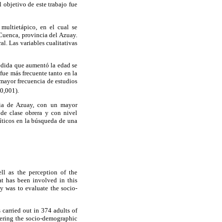
l objetivo de este trabajo fue
multietápico, en el cual se
Cuenca, provincia del Azuay.
al. Las variables cualitativas
edida que aumentó la edad se
fue más frecuente tanto en la
 mayor frecuencia de estudios
0,001).
cia de Azuay, con un mayor
 de clase obrera y con nivel
íticos en la búsqueda de una
ll as the perception of the
at has been involved in this
dy was to evaluate the socio-
 carried out in 374 adults of
overing the socio-demographic