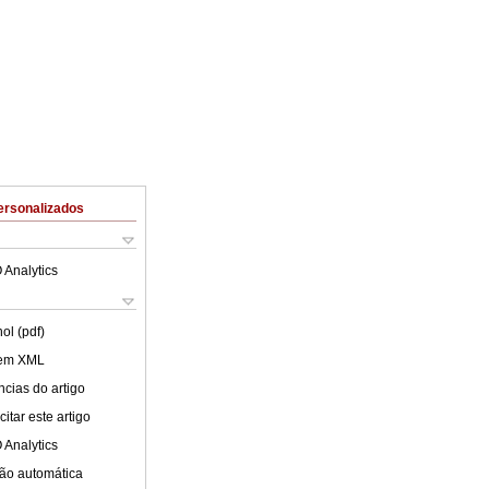
ersonalizados
 Analytics
ol (pdf)
 em XML
cias do artigo
itar este artigo
 Analytics
ão automática