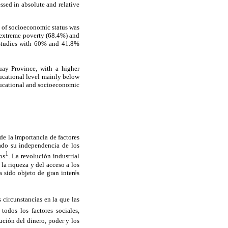
ssed in absolute and relative
l of socioeconomic status was
h extreme poverty (68.4%) and
r studies with 60% and 41.8%
ay Province, with a higher
ducational level mainly below
educational and socioeconomic
de la importancia de factores
ado su independencia de los
1
os
. La revolución industrial
 la riqueza y del acceso a los
a sido objeto de gran interés
circunstancias en la que las
todos los factores sociales,
ución del dinero, poder y los