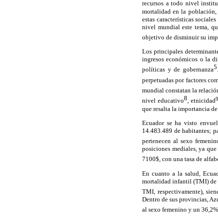
recursos a todo nivel insti
mortalidad en la población,
estas características social
nivel mundial este tema, q
objetivo de disminuir su imp
Los principales determinante
ingresos económicos o la di
5
políticas y de gobernanza
perpetuadas por factores como
mundial constatan la relació
8
nivel educativo
, etnicidad
que resalta la importancia de
Ecuador se ha visto envue
14.483.489 de habitantes; p
pertenecen al sexo femenin
posiciones mediales, ya que
7100$, con una tasa de alfab
En cuanto a la salud, Ecua
mortalidad infantil (TMI) d
TMI, respectivamente), sien
Dentro de sus provincias, A
al sexo femenino y un 36,2% 