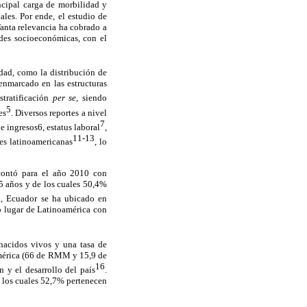
incipal carga de morbilidad y
les. Por ende, el estudio de
Tanta relevancia ha cobrado a
des socioeconómicas, con el
edad, como la distribución de
enmarcado en las estructuras
stratificación
per se
, siendo
5
es
. Diversos reportes a nivel
7
de ingresos
6
, estatus laboral
,
11-13
es latinoamericanas
, lo
contó para el año 2010 con
5 años y de los cuales 50,4%
n, Ecuador se ha ubicado en
o lugar de Latinoamérica con
nacidos vivos y una tasa de
américa (66 de RMM y 15,9 de
16
 y el desarrollo del país
.
 los cuales 52,7% pertenecen