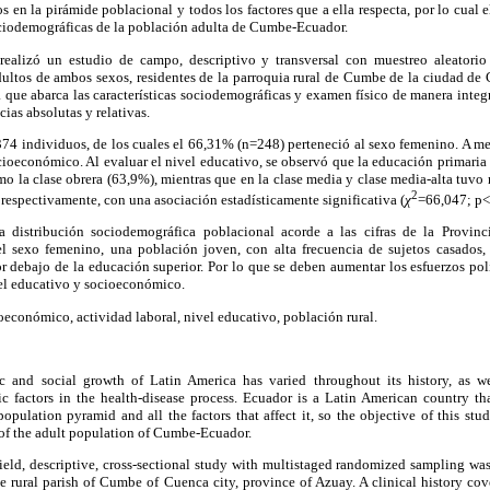
 en la pirámide poblacional y todos los factores que a ella respecta, por lo cual e
sociodemográficas de la población adulta de Cumbe-Ecuador.
ealizó un estudio de campo, descriptivo y transversal con muestreo aleatorio 
ultos de ambos sexos, residentes de la parroquia rural de Cumbe de la ciudad de 
ca que abarca las características sociodemográficas y examen físico de manera integr
ias absolutas y relativas.
74 individuos, de los cuales el 66,31% (n=248) perteneció al sexo femenino. A m
ocioeconómico. Al evaluar el nivel educativo, se observó que la educación primaria 
 la clase obrera (63,9%), mientras que en la clase media y clase media-alta tuvo
2
espectivamente, con una asociación estadísticamente significativa (
χ
=66,047; p<
 distribución sociodemográfica poblacional acorde a las cifras de la Provin
l sexo femenino, una población joven, con alta frecuencia de sujetos casados,
r debajo de la educación superior. Por lo que se deben aumentar los esfuerzos pol
el educativo y socioeconómico.
oeconómico, actividad laboral, nivel educativo, población rural.
and social growth of Latin America has varied throughout its history, as we
 factors in the health-disease process. Ecuador is a Latin American country th
pulation pyramid and all the factors that affect it, so the objective of this stu
 of the adult population of Cumbe-Ecuador.
ield, descriptive, cross-sectional study with multistaged randomized sampling was
he rural parish of Cumbe of Cuenca city, province of Azuay. A clinical history c