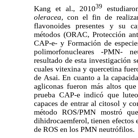
39
Kang et al., 2010
estudiaro
oleracea
, con el fin de realiza
flavonoides presentes y su cap
métodos (ORAC, Protección anti
CAP-e- y Formación de especies
polimorfonucleares -PMN- n
resultado de esta investigación s
cuales vitexina y quercetina fue
de Asai. En cuanto a la capacid
agliconas fueron más altos que 
prueba CAP-e indicó que luteol
capaces de entrar al citosol y co
método ROS/PMN mostró que ho
dihidrocaemferol, tienen efectos
de ROS en los PMN neutrófilos.