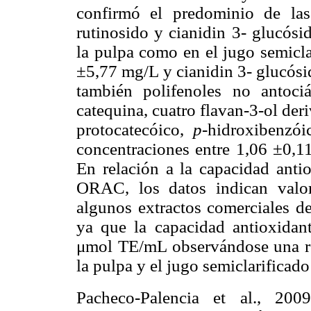
confirmó el predominio de las
rutinosido y cianidin 3- glucósi
la pulpa como en el jugo semicla
±5,77 mg/L y cianidin 3- glucósi
también polifenoles no antociá
catequina, cuatro flavan-3-ol der
protocatecóico,
p
-hidroxibenzó
concentraciones entre 1,06 ±0,1
En relación a la capacidad anti
ORAC, los datos indican valor
algunos extractos comerciales de
ya que la capacidad antioxidant
μmol TE/mL observándose una r
la pulpa y el jugo semiclarifica
Pacheco-Palencia et al., 2009