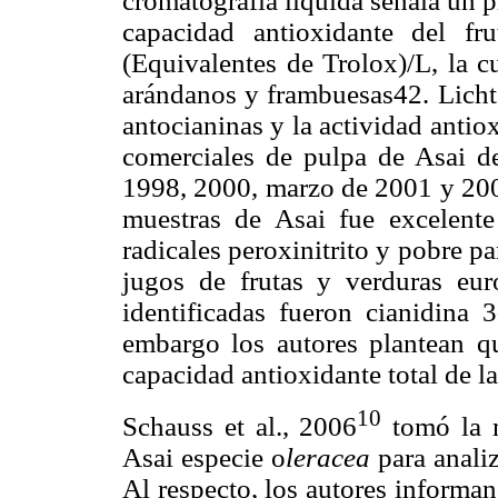
cromatografía líquida señala un 
capacidad antioxidante del f
(Equivalentes de Trolox)/L, la cu
arándanos y frambuesas
42
. Licht
antocianinas y la actividad anti
comerciales de pulpa de Asai d
1998, 2000, marzo de 2001 y 2002
muestras de Asai fue excelente 
radicales peroxinitrito y pobre p
jugos de frutas y verduras eur
identificadas fueron cianidina 3
embargo los autores plantean q
capacidad antioxidante total de la
10
Schauss et al., 2006
tomó la 
Asai especie o
leracea
para anali
Al respecto, los autores informa