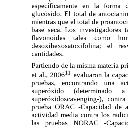
específicamente en la forma d
glucósido. El total de antociani
mientras que el total de proanto
base seca. Los investigadores t
flavonoides tales como homo
desoxihexosatoxifolina; el r
cantidades.
Partiendo de la misma materia pr
11
et al., 2006
evaluaron la capac
pruebas, encontrando una act
superóxido (determinado
superóxidoscavenging-), contra
prueba ORAC -Capacidad de ab
actividad media contra los radica
las pruebas NORAC -Capacida