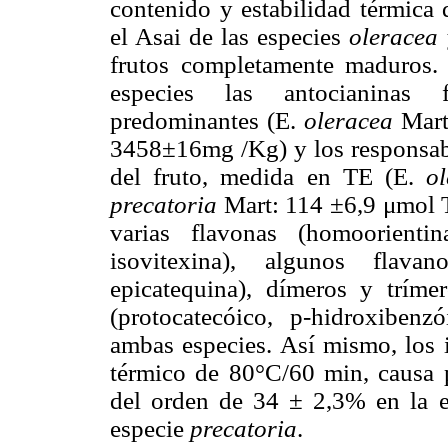
contenido y estabilidad térmica 
el Asai de las especies
oleracea
frutos completamente maduros.
especies las antocianinas 
predominantes (E.
oleracea
Mar
3458±16mg /Kg) y los responsabl
del fruto, medida en TE (E.
o
precatoria
Mart: 114 ±6,9 μmol T
varias flavonas (homoorientina
isovitexina), algunos flavan
epicatequina), dímeros y tríme
(protocatecóico, p-hidroxibenzó
ambas especies. Así mismo, los 
térmico de 80°C/60 min, causa p
del orden de 34 ± 2,3% en la 
especie
precatoria
.