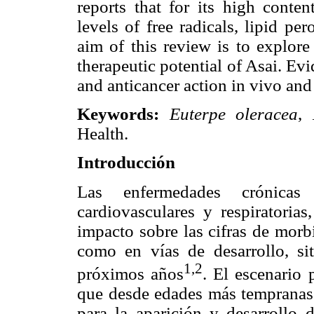
reports that for its high conten
levels of free radicals, lipid p
aim of this review is to explor
therapeutic potential of Asai. Ev
and anticancer action in vivo and 
Keywords:
Euterpe oleracea
,
Health.
Introducción
Las enfermedades crónicas
cardiovasculares y respiratorias
impacto sobre las cifras de morb
como en vías de desarrollo, si
1,2
próximos años
. El escenario
que desde edades más tempranas s
para la aparición y desarrollo 