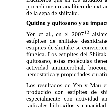
procedimiento analítico de extra
de la sepa de shiitake.
Quitina y quitosano y su impact
12
Yen et al., en el 2007
aislar
estípites de shiitake deshidra
estípites de shiitake se convierte
fúngica. Los estípites del Shiita
quitosano, estas moléculas tien
actividad antimicrobial, biocomp
hemostática y propiedades curativ
Los resultados de Yen y Mau e
producido con estípites de shi
especialmente con actividad a
radicales hidroxilos y capacidad