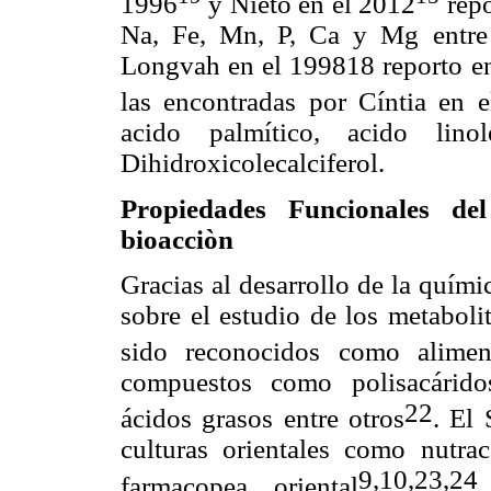
1996
y Nieto en el 2012
rep
Na, Fe, Mn, P, Ca y Mg entre o
Longvah en el 1998
18
reporto e
las encontradas por Cíntia en 
acido palmítico, acido lin
Dihidroxicolecalciferol.
Propiedades Funcionales de
bioacciòn
Gracias al desarrollo de la quími
sobre el estudio de los metaboli
sido reconocidos como alimen
compuestos como polisacáridos,
22
ácidos grasos entre otros
. El 
culturas orientales como nutra
9,10,23,24
farmacopea oriental