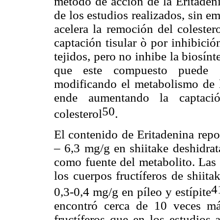
método de acción de la Eritadeni
de los estudios realizados, sin e
acelera la remoción del colester
captación tisular ò por inhibició
tejidos, pero no inhibe la biosínt
que este compuesto puede ej
modificando el metabolismo de l
ende aumentando la captaci
50
colesterol
.
El contenido de Eritadenina rep
– 6,3 mg/g en shiitake deshidra
como fuente del metabolito. Las 
los cuerpos fructíferos de shiita
4
0,3-0,4 mg/g en píleo y estípite
encontró cerca de 10 veces má
fructíferos que en los estudios a