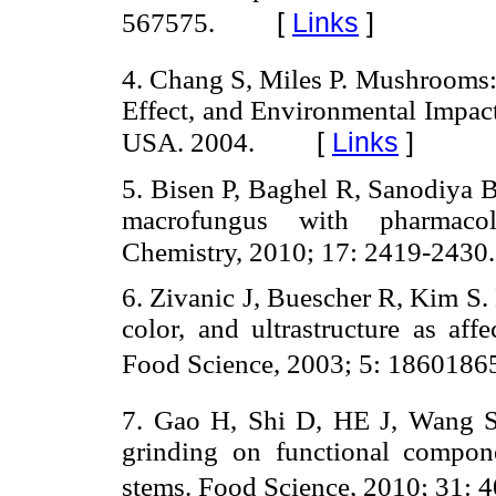
[
Links
]
567575.
4. Chang S, Miles P. Mushrooms: 
Effect, and Environmental Impac
[
Links
]
USA. 2004.
5. Bisen P, Baghel R, Sanodiya B
macrofungus with pharmacolo
Chemistry, 2010; 17: 2419-2430.
6. Zivanic J, Buescher R, Kim S.
color, and ultrastructure as af
Food Science, 2003; 5: 1860186
7. Gao H, Shi D, HE J, Wang S
grinding on functional compon
stems. Food Science, 2010; 31: 4