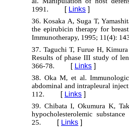
al. Manipulation of host defe
[
Links
]
1991.
36. Kosaka A, Suga T, Yamashita
the epirubicin therapy for breast
Immunotherapy, 1995; 11(4): 14
37. Taguchi T, Furue H, Kimura 
Results of phase III study of l
[
Links
]
366-78.
38. Oka M, et al. Immunological
abdominal and intrapleural inject
[
Links
]
112.
39. Chibata I, Okumura K, Ta
hypocholesterolemic substance 
[
Links
]
25.