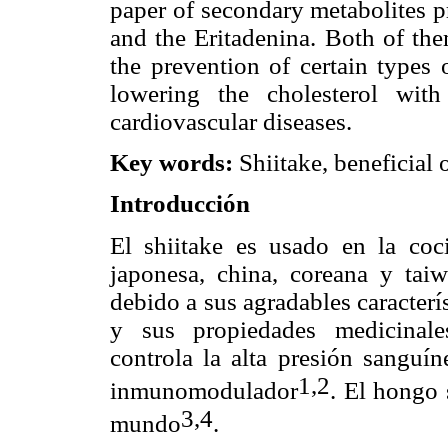
paper of secondary metabolites p
and the Eritadenina. Both of the
the prevention of certain types o
lowering the cholesterol with
cardiovascular diseases.
Key words:
Shiitake, beneficial 
Introducción
El shiitake es usado en la coc
japonesa, china, coreana y tai
debido a sus agradables caracterís
y sus propiedades medicinales
controla la alta presión sanguín
1,2
inmunomodulador
. El hongo 
3,4
mundo
.