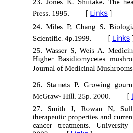
23. Jones K. Shiitake. The he
[
Links
]
Press. 1995.
24. Miles P, Chang S. Biolog
[
Links
Scientific. 4p.1999.
25. Wasser S, Weis A. Medicina
Higher Basidiomycetes mushroom
Journal of Medicinal Mushrooms,
26. Stamets P. Growing gour
[
McGraw- Hill. 25p. 2000.
27. Smith J, Rowan N, Sull
therapeutic properties and curre
cancer treatments. Universit