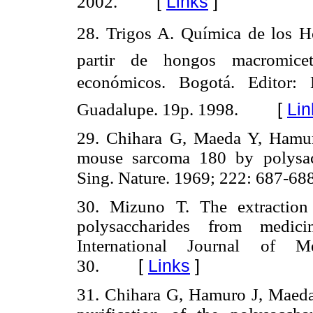
[
Links
]
2002.
28. Trigos A. Química de los H
partir de hongos macromiceto
económicos. Bogotá. Editor:
[
Lin
Guadalupe. 19p. 1998.
29. Chihara G, Maeda Y, Hamuro
mouse sarcoma 180 by polysac
Sing. Nature. 1969; 222: 687-688
30. Mizuno T. The extraction
polysaccharides from medic
International Journal of 
[
Links
]
30.
31. Chihara G, Hamuro J, Maeda 