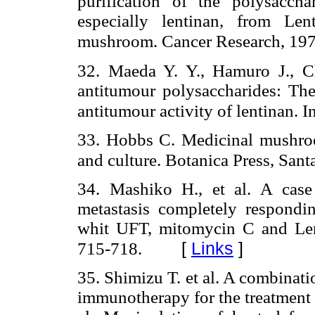
purification of the polysaccha
especially lentinan, from Le
mushroom. Cancer Research, 197
32. Maeda Y. Y., Hamuro J., C
antitumour polysaccharides: The
antitumour activity of lentinan. I
33. Hobbs C. Medicinal mushroom
and culture. Botanica Press, Sant
34. Mashiko H., et al. A case
metastasis completely respon
whit UFT, mitomycin C and Len
[
Links
]
715-718.
35. Shimizu T. et al. A combinat
immunotherapy for the treatment o