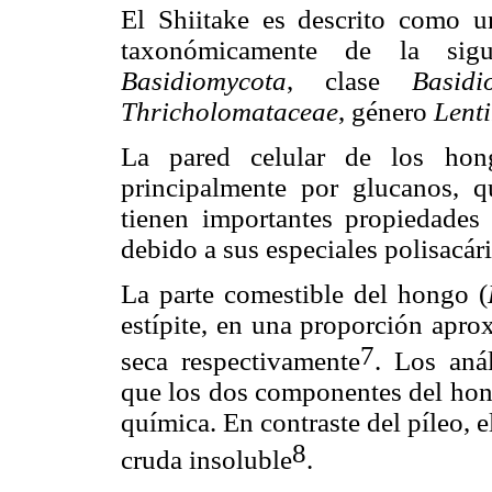
El Shiitake es descrito como u
taxonómicamente de la sigu
Basidiomycota
, clase
Basidi
Thricholomataceae
, género
Lent
La pared celular de los hon
principalmente por glucanos, q
tienen importantes propiedades 
debido a sus especiales polisacár
La parte comestible del hongo (
estípite, en una proporción ap
7
seca respectivamente
. Los aná
que los dos componentes del hon
química. En contraste del píleo, e
8
cruda insoluble
.