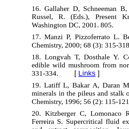
16. Gallaher D, Schneeman B, 
Russel, R. (Eds.), Present K
Washington DC, 2001. 805.
17. Manzi P, Pizzoferrato L. 
Chemistry, 2000; 68 (3): 315-318
18. Longvah T, Dosthale Y. Co
edible wild mushroom from nort
[
Links
]
331-334.
19. Latiff L, Bakar A, Daran M
minerals in the pileus and stalk
Chemistry, 1996; 56 (2): 115-121
20. Kitzberger C, Lomonaco R,
Ferreira S. Supercritical fluid 