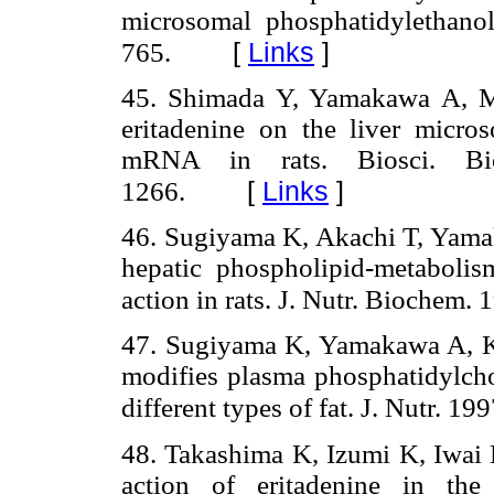
microsomal phosphatidylethanol
[
Links
]
765.
45. Shimada Y, Yamakawa A, Mo
eritadenine on the liver micros
mRNA in rats. Biosci. Bio
[
Links
]
1266.
46. Sugiyama K, Akachi T, Yamak
hepatic phospholipid-metabolism
action in rats. J. Nutr. Biochem. 
47. Sugiyama K, Yamakawa A, Ka
modifies plasma phosphatidylchol
different types of fat. J. Nutr. 1
48. Takashima K, Izumi K, Iwai
action of eritadenine in the