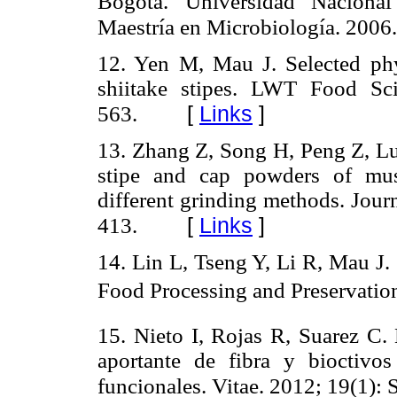
Bogotá. Universidad Nacional
Maestría en Microbiología. 2006.
12. Yen M, Mau J. Selected phys
shiitake stipes. LWT Food Sc
[
Links
]
563.
13. Zhang Z, Song H, Peng Z, Lu
stipe and cap powders of mus
different grinding methods. Jour
[
Links
]
413.
14. Lin L, Tseng Y, Li R, Mau J. 
Food Processing and Preservation
15. Nieto I, Rojas R, Suarez C. 
aportante de fibra y bioctiv
funcionales. Vitae. 2012; 19(1):