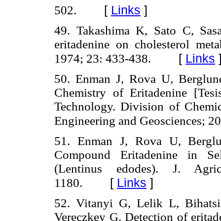
[
Links
]
502.
49. Takashima K, Sato C, Sasa
eritadenine on cholesterol met
[
Links
1974; 23: 433-438.
50. Enman J, Rova U, Berglund
Chemistry of Eritadenine [Tesi
Technology. Division of Chemi
Engineering and Geosciences; 20
51. Enman J, Rova U, Berglun
Compound Eritadenine in Sel
(Lentinus edodes). J. Ag
[
Links
]
1180.
52. Vitanyi G, Lelik L, Bihats
Vereczkey G. Detection of eritad