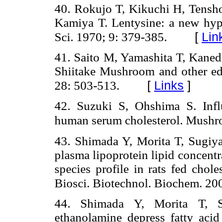
40. Rokujo T, Kikuchi H, Tensho
Kamiya T. Lentysine: a new hyp
[
Lin
Sci. 1970; 9: 379-385.
41. Saito M, Yamashita T, Kaneda
Shiitake Mushroom and other edi
[
Links
]
28: 503-513.
42. Suzuki S, Ohshima S. Infl
human serum cholesterol. Mushro
43. Shimada Y, Morita T, Sugiya
plasma lipoprotein lipid concent
species profile in rats fed chole
Biosci. Biotechnol. Biochem. 20
44. Shimada Y, Morita T, S
ethanolamine depress fatty acid 