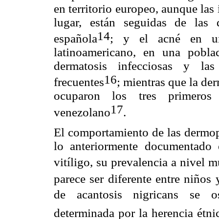
en territorio europeo, aunque la
lugar, están seguidas de las 
14
española
; y el acné en un
latinoamericano, en una poblac
dermatosis infecciosas y la
16
frecuentes
; mientras que la der
ocuparon los tres primeros 
17
venezolano
.
El comportamiento de las dermopa
lo anteriormente documentado e
vitíligo, su prevalencia a nivel
parece ser diferente entre niños 
de acantosis nigricans se os
determinada por la herencia étnic