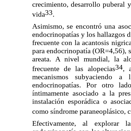
crecimiento, desarrollo puberal 
33
vida
.
Asimismo, se encontró una asocia
endocrinopatías y los hallazgos 
frecuente con la acantosis nigric
para endocrinopatía (OR=4,56), se
areata. A nivel mundial, la al
34
frecuente de las alopecias
, 
mecanismos subyaciendo a l
endocrinopatías. Por otro lad
íntimamente asociado a la prese
instalación esporádica o asocia
como síndrome paraneoplásico, 
Efectivamente, al explorar l