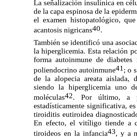
La señalización insulínica en cé
de la capa espinosa de la epiderm
el examen histopatológico, qu
40
acantosis nigricans
.
También se identificó una asociaci
la hiperglicemia. Esta relación 
forma autoinmune de diabetes 
41
poliendocrino autoinmune
; o 
de la alopecia areata aislada, d
siendo la hiperglicemia uno de
42
moléculas
. Por último, a 
estadísticamente significativa, e
tiroiditis eutiroidea diagnostica
En efecto, el vitíligo tiende a 
43
tiroideos en la infancia
, y a 