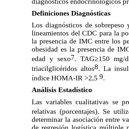
diagnósticos endocrinológicos pres
Definiciones Diagnósticas
Los diagnósticos de sobrepeso y
lineamientos del CDC para la pob
la presencia de IMC entre los pe
obesidad es la presencia de IMC 
7
edad y sexo
. TAG≥150 mg/dL 
8
triacilglicéridos altos
. La insu
9
índice HOMA-IR >2,5
.
Análisis Estadístico
Las variables cualitativas se p
relativas (porcentajes). Se uti
determinar la asociación entre va
de regresión logística múltiple 