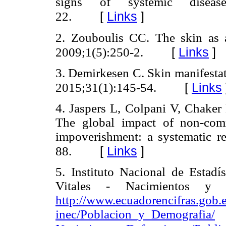
signs of systemic disease
[
Links
]
22.
2. Zouboulis CC. The skin as 
[
Links
]
2009;1(5):250-2.
3. Demirkesen C. Skin manifestat
[
Links
2015;31(1):145-54.
4. Jaspers L, Colpani V, Chaker 
The global impact of non-com
impoverishment: a systematic r
[
Links
]
88.
5. Instituto Nacional de Estadí
Vitales - Nacimientos y 
http://www.ecuadorencifras.gob
inec/Poblacion_y_Demografia/