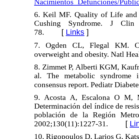
Nacimientos_Defunciones/Publi
6. Keil MF. Quality of Life and
Cushing Syndrome. J Clin E
[
Links
]
78.
7. Ogden CL, Flegal KM. Ch
overweight and obesity. Natl Hea
8. Zimmet P, Alberti KGM, Kaufma
al. The metabolic syndrome i
consensus report. Pediatr Diabet
9. Acosta A, Escalona O M, 
Determinación del índice de res
población de la Región Metro
[
Li
2002;130(11):1227-31.
10. Rigopoulos D, Larios G, Kats