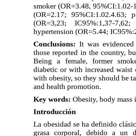
smoker (OR=3.48, 95%CI:1.02-11.
(OR=2.17; 95%CI:1.02.4.63; p=
(OR=3,23; IC95%:1,37-7,62;
hypertension (OR=5.44; IC95%:2
Conclusions:
It was evidenced 
those reported in the country, b
Being a female, former smoker
diabetic or with increased waist
with obesity, so they should be t
and health promotion.
Key words:
Obesity, body mass i
Introducción
La obesidad se ha definido clás
grasa corporal, debido a un de