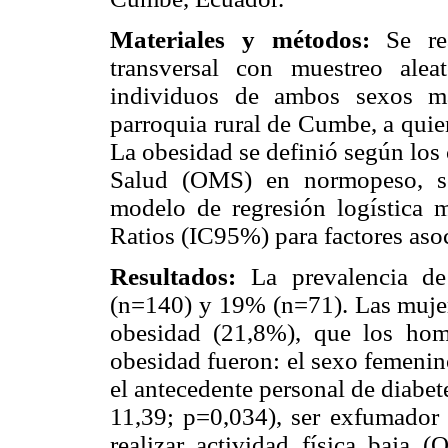
Materiales y métodos:
Se rea
transversal con muestreo alea
individuos de ambos sexos ma
parroquia rural de Cumbe, a quien
La obesidad se definió según los 
Salud (OMS) en normopeso, so
modelo de regresión logística m
Ratios (IC95%) para factores asoc
Resultados:
La prevalencia de
(n=140) y 19% (n=71). Las mujer
obesidad (21,8%), que los hom
obesidad fueron: el sexo femeni
el antecedente personal de diabe
11,39; p=0,034), ser exfumador
realizar actividad física baja 