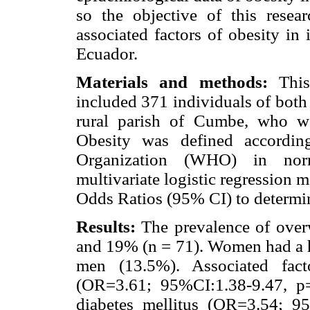
so the objective of this resea
associated factors of obesity in
Ecuador.
Materials and methods:
This
included 371 individuals of both 
rural parish of Cumbe, who wer
Obesity was defined accordin
Organization (WHO) in nor
multivariate logistic regression 
Odds Ratios (95% CI) to determine
Results:
The prevalence of over
and 19% (n = 71). Women had a h
men (13.5%). Associated fac
(OR=3.61; 95%CI:1.38-9.47, p=
diabetes mellitus (OR=3.54; 9