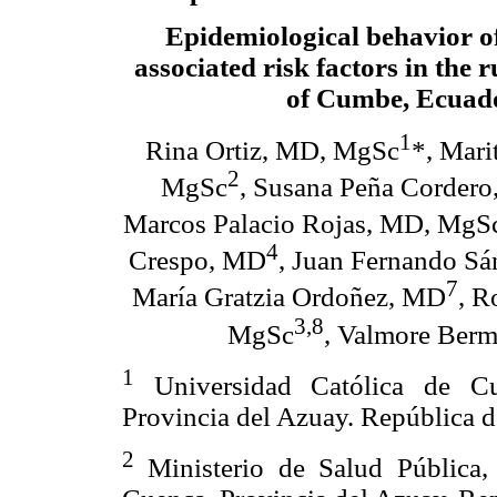
Epidemiological behavior o
associated risk factors in the 
of Cumbe, Ecuad
1
Rina Ortiz, MD, MgSc
*, Mari
2
MgSc
, Susana Peña Corder
Marcos Palacio Rojas, MD, MgS
4
Crespo, MD
, Juan Fernando S
7
María Gratzia Ordoñez, MD
, R
3,8
MgSc
, Valmore Ber
1
Universidad Católica de Cu
Provincia del Azuay. República d
2
Ministerio de Salud Pública