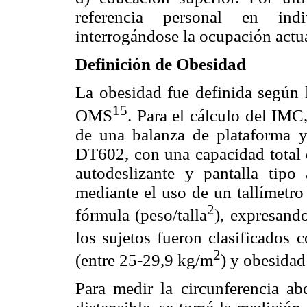
referencia personal en ind
interrogándose la ocupación actua
Definición de Obesidad
La obesidad fue definida según l
15
OMS
. Para el cálculo del IMC
de una balanza de plataforma 
DT602, con una capacidad total 
autodeslizante y pantalla tipo
mediante el uso de un tallímetr
2
fórmula (peso/talla
), expresand
los sujetos fueron clasificado
2
(entre 25-29,9 kg/m
) y obesida
Para medir la circunferencia ab