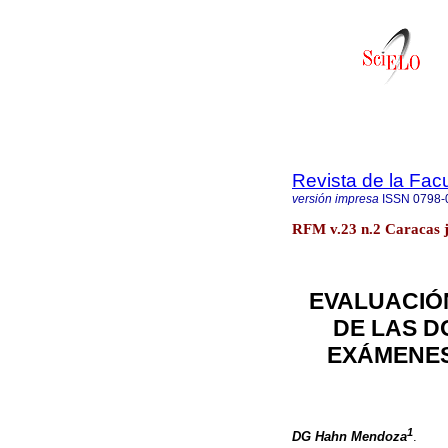
Revista de la Fac
versión impresa
ISSN
0798-
RFM v.23 n.2 Caracas j
EVALUACIÓ
DE LAS D
EXÁMENES
1
DG Hahn Mendoza
.