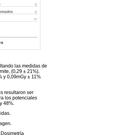
s
cionados
nk
ultando las medidas de
mite, (0,29 ± 21%).
15% y 0,09mGy ± 11%
is resultaron ser
a los potenciales
 y 48%.
idas.
magen.
 Dosimetría