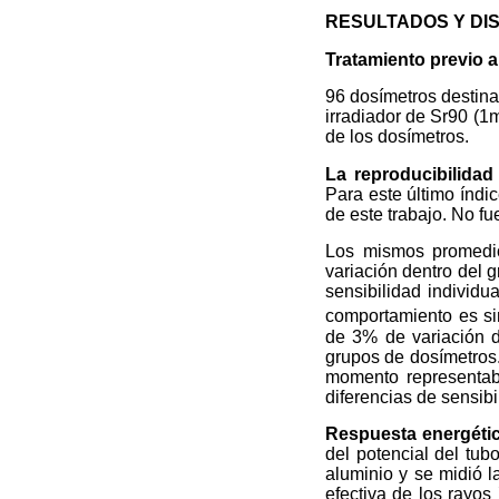
RESULTADOS Y DI
Tratamiento previo a
96 dosímetros destina
irradiador de Sr90 (1
de los dosímetros.
La reproducibilidad
Para este último índi
de este trabajo. No f
Los mismos promedio
variación dentro del 
sensibilidad individu
comportamiento es sim
de 3% de variación d
grupos de dosímetros.
momento representaba
diferencias de sensibi
Respuesta energéti
del potencial del tub
aluminio y se midió l
efectiva de los rayos