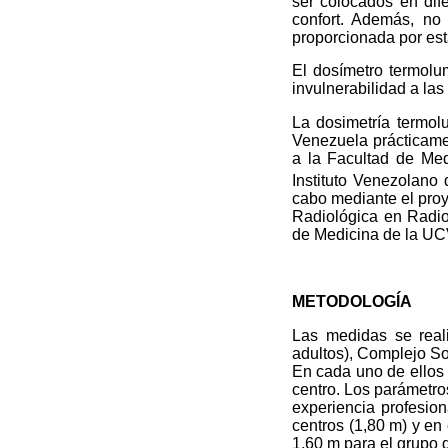
ser colocados en dif
confort. Además, no 
proporcionada por est
El dosímetro termolum
invulnerabilidad a la
La dosimetría termol
Venezuela prácticamen
a la Facultad de Med
Instituto Venezolano 
cabo mediante el pro
Radiológica en Radio
de Medicina de la UC
METODOLOGÍA
Las medidas se reali
adultos), Complejo Soc
En cada uno de ellos 
centro. Los parámetros
experiencia profesion
centros (1,80 m) y en 
1,60 m para el grupo 