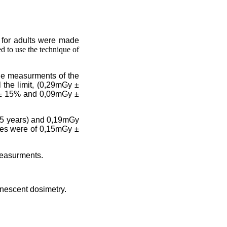
y for adults were made
ed to use the technique of
he measurments of the
the limit, (0,29mGy ±
y ± 15% and 0,09mGy ±
1,5 years) and 0,19mGy
oses were of 0,15mGy ±
measurments.
nescent dosimetry.