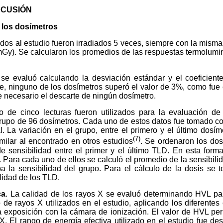
SCUSIÓN
 los dosímetros
dos al estudio fueron irradiados 5 veces, siempre con la misma
mGy). Se calcularon los promedios de las respuestas termolum
se evaluó calculando la desviación estándar y el coeficient
ce, ninguno de los dosímetros superó el valor de 3%, como fue 
ue necesario el descarte de ningún dosímetro.
 de cinco lecturas fueron utilizados para la evaluación d
grupo de 96 dosímetros. Cada uno de estos datos fue tomado c
al. La variación en el grupo, entre el primero y el último dosí
(7)
ilar al encontrado en otros estudios
. Se ordenaron los do
e sensibilidad entre el primer y el último TLD. En esta forma
 Para cada uno de ellos se calculó el promedio de la sensibilid
 la sensibilidad del grupo. Para el cálculo de la dosis se 
lidad de los TLD.
ca
. La calidad de los rayos X se evaluó determinando HVL pa
o de rayos X utilizados en el estudio, aplicando los diferentes 
a exposición con la cámara de ionización. El valor de HVL perm
 X. El rango de energía efectiva utilizado en el estudio fue d