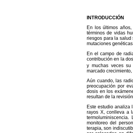
INTRODUCCIÓN
En los últimos años,
términos de vidas hu
riesgos para la salud 
mutaciones genéticas,
En el campo de radia
contribución en la do
y muchas veces su e
marcado crecimiento, 
Aún cuando, las radio
preocupación por eva
dosis en los exámene
resultan de la revisió
Este estudio analiza 
rayos X, conlleva a 
termoluminiscencia. 
monitoreo del person
terapia, son indiscut