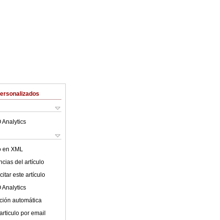
Personalizados
 Analytics
lo en XML
cias del artículo
itar este artículo
 Analytics
ción automática
articulo por email