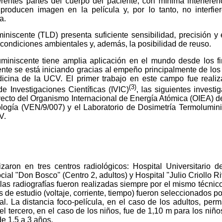
erentes partes del cuerpo del paciente, con mínima interferen
producen imagen en la película y, por lo tanto, no interfie
a.
iniscente (TLD) presenta suficiente sensibilidad, precisión y
s condiciones ambientales y, además, la posibilidad de reuso.
uminiscente tiene amplia aplicación en el mundo desde los f
te se está iniciando gracias al empeño principalmente de los 
icina de la UCV. El primer trabajo en este campo fue reali
(3)
de Investigaciones Científicas (IVIC)
, las siguientes investi
yecto del Organismo Internacional de Energía Atómica (OIEA) 
logía (VEN/9/007) y el Laboratorio de Dosimetría Termolumini
V.
zaron en tres centros radiológicos: Hospital Universitario d
ial "Don Bosco" (Centro 2, adultos) y Hospital "Julio Criollo Ri
las radiografías fueron realizadas siempre por el mismo técnico 
 de estudio (voltaje, corriente, tiempo) fueron seleccionados por
al. La distancia foco-película, en el caso de los adultos, perm
el tercero, en el caso de los niños, fue de 1,10 m para los niñ
de 1,5 a 3 años.