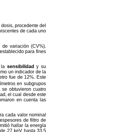
 dosis, procedente del
iniscentes de cada uno
e de variación (CV%).
establecido para fines
e la
sensibilidad
y su
omo un indicador de la
metro fue de 12%. Este
símetros en subgrupos
 se obtuvieron cuatro
ad, el cual desde este
tomaron en cuenta las
ra cada valor nominal
espesores de filtro de
itió hallar la energía
esde 27 keV hasta 33,5