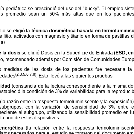
gía pediátrica se prescindió del uso del "bucky". El empleo sist
is promedio sean un 50% más altas que en los pacientes
io se eligió la
técnica dosimétrica basada en termoluminis
de litio, activados con magnesio y titanio en forma de pastillas
00.
 la dosis
se eligió Dosis en la Superficie de Entrada
(ESD, en
do, recomendado además por Comisión de Comunidades Euro
as medidas de las dosis de los pacientes fue necesaria la 
(2,3,5,6,7,8)
piedades
. Esto llevó a las siguientes pruebas:
lidad
(constancia de la lectura correspondiente a la misma dos
estableció la condición de 3% de variabilidad para la reproducib
(la razón entre la respuesta termoluminiscente y la exposición)
subgrupos, con la variación de sensibilidad de 3% entre el
eciente al subgrupo, utilizando la sensibilidad promedio en lu
da uno de estos dispositivos.
energética
(la relación entre la respuesta termoluminiscen
 datos necesarios para el estudio se tomaron del documento e