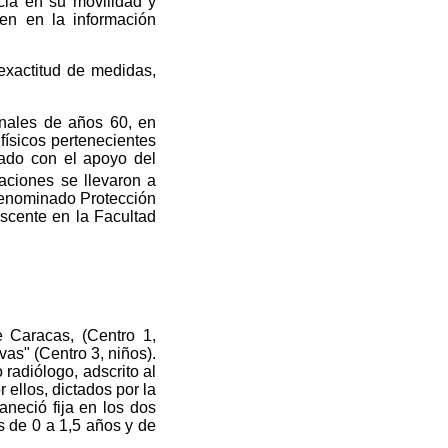
cia en su movilidad y
ren en la información
 exactitud de medidas,
inales de años 60, en
físicos pertenecientes
zado con el apoyo del
gaciones se llevaron a
denominado Protección
scente en la Facultad
e Caracas, (Centro 1,
vas" (Centro 3, niños).
radiólogo, adscrito al
 ellos, dictados por la
aneció fija en los dos
os de 0 a 1,5 años y de