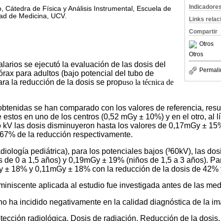
Indicadore
 Cátedra de Física y Análisis Instrumental, Escuela de
tad de Medicina, UCV.
Links rela
Compartir
Otros
Otros
larios se ejecutó la evaluación de las dosis del
Permali
rax para adultos (bajo potencial del tubo de
ra la reducción de la dosis se prop
uso la técnica de
.
btenidas se han comparado con los valores de referencia, res
estos en uno de los centros (0,52 mGy ± 10%) y en el otro, al lí
to kV las dosis disminuyeron hasta los valores de 0,17mGy ± 
67% de la reducción respectivamente.
adiología pediátrica), para los potenciales bajos (³60kV), las dos
de 0 a 1,5 años) y 0,19mGy ± 19% (niños de 1,5 a 3 años). Par
Gy ± 18% y 0,11mGy ± 18% con la reducción de la dosis de 42%
miniscente aplicada al estudio fue investigada antes de las med
 no ha incidido negativamente en la calidad diagnóstica de la i
tección radiológica, Dosis de radiación, Reducción de la dosis,