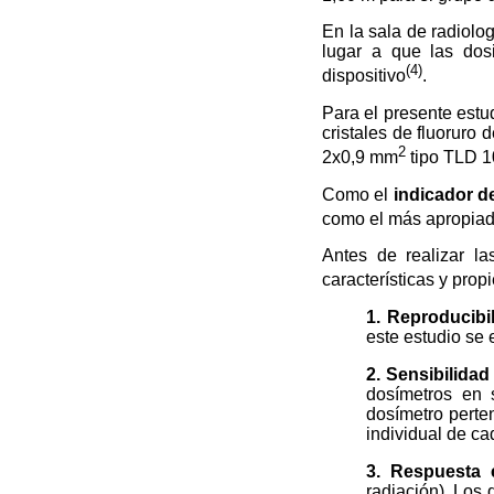
En la sala de radiolo
lugar a que las dos
(4)
dispositivo
.
Para el presente estud
cristales de fluoruro 
2
2x0,9 mm
tipo TLD 1
Como el
indicador de
como el más apropia
Antes de realizar l
características y pro
1. Reproducibi
este estudio se 
2. Sensibilidad
dosímetros en 
dosímetro perten
individual de ca
3. Respuesta 
radiación). Los