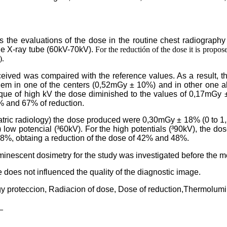
rs the evaluations of the dose in the routine chest radiograph
the X-ray tube (60kV-70kV).
For the reductión of the dose it is propos
).
eived was compaired with the reference values. As a result, t
em in one of the centers (0,52mGy ± 10%) and in other one al 
ique of high kV the dose diminished to the values of 0,17mG
% and 67% of reduction.
diatric radiology) the dose produced were 0,30mGy ± 18% (0 to 
) low potencial (³60kV). For the high potentials (³90kV), the d
%, obtaing a reduction of the dose of 42% and 48%.
inescent dosimetry for the study was investigated before the 
does not influenced the quality of the diagnostic image.
y proteccion, Radiacion of dose, Dose of reduction,Thermolumi
_