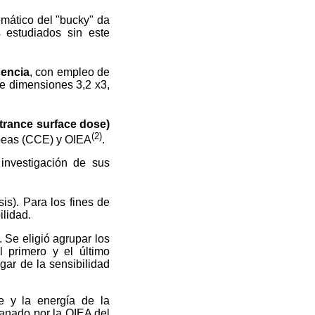
emático del "bucky" da
 estudiados sin este
cencia
, con empleo de
 de dimensiones 3,2 x3,
trance surface dose)
(2)
peas (CCE) y OIEA
.
investigación de sus
is). Para los fines de
ilidad.
. Se eligió agrupar los
 primero y el último
gar de la sensibilidad
te y la energía de la
manado por la OIEA del