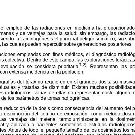
 el empleo de las radiaciones en medicina ha proporcionad
manas y de ventajas para la salud; sin embargo, las radiaci
siendo la carcinogénesis el principal peligro somático, sin sub
 las cuales pueden repercutir sobre generaciones posteriores.
ciones empleadas con fines médicos, el diagnóstico radioló
sis colectiva. Dentro de este campo, las exploraciones torácicas
(1,2)
valuación se considera prioritaria
. Representan las pr
con extensa incidencia en la población.
grafías del tórax no requieren en sí grandes dosis, su masiva a
luarlas y tratarlas de disminuir. Existen muchas posibilidad
s radiológicos, varias de ellas no representan costo alguno, 
n de los parámetros de tomas radiográficas.
la reducción de la dosis como consecuencia del aumento del p
la disminución del tiempo de exposición; como método dosimét
Las ventajas del material termoluminiscente en la dosimet
al y aplicada a pacientes sometidos a estudios radiológico
ibles. Antes de todo, el pequeño tamaño de los dosímetros los 