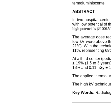
termoluminiscente.
ABSTRACT
In two hospital cente
with low potential of 
high potencials (ž100kV
The average dose rec
low kV were above th
21%). With the techn
11%, representing 69
At a third center (pe
± 19% (1,5 to 3 years
18% and 0,11mGy ± 18
The applied thermolum
The high kV technique 
Key Words:
Radiolog
_________________