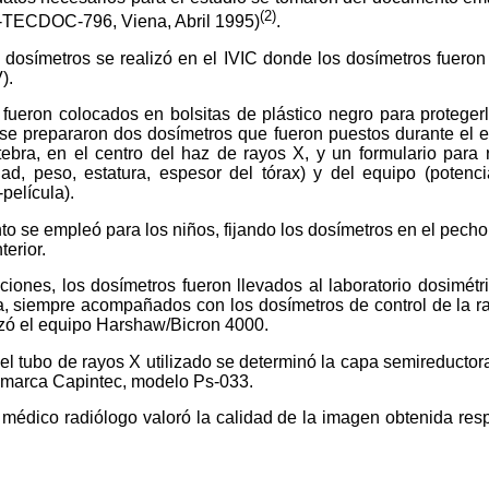
(2)
-TECDOC-796, Viena, Abril 1995)
.
 dosímetros se realizó en el IVIC donde los dosímetros fueron
).
fueron colocados en bolsitas de plástico negro para protegerl
 se prepararon dos dosímetros que fueron puestos durante el e
tebra, en el centro del haz de rayos X, y un formulario para r
d, peso, estatura, espesor del tórax) y del equipo (potencia
-película).
 se empleó para los niños, fijando los dosímetros en el pecho, 
terior.
ciones, los dosímetros fueron llevados al laboratorio dosimétri
a, siempre acompañados con los dosímetros de control de la r
lizó el equipo Harshaw/Bicron 4000.
el tubo de rayos X utilizado se determinó la capa semireducto
 marca Capintec, modelo Ps-033.
médico radiólogo valoró la calidad de la imagen obtenida res