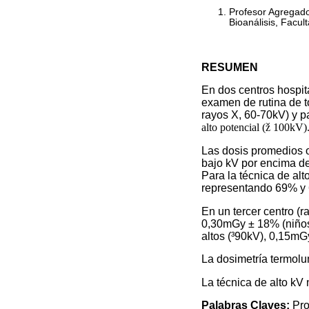
Profesor Agregado,
Bioanálisis, Facul
RESUMEN
En dos centros hospita
examen de rutina de tó
rayos X, 60-70kV) y pa
alto potencial (ž 100kV)
Las dosis promedios o
bajo kV por encima de 
Para la técnica de al
representando 69% y 
En un tercer centro (r
0,30mGy ± 18% (niños 
altos (³90kV), 0,15m
La dosimetría termolu
La técnica de alto kV
Palabras Claves:
Pro