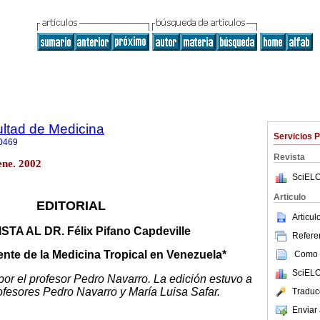
ultad de Medicina
Servicios 
0469
Revista
ene. 2002
SciELO
Articulo
EDITORIAL
Articu
TA AL DR. Félix Pifano Capdeville
Referen
iente de la Medicina Tropical en Venezuela*
Como c
SciELO
 por el profesor Pedro Navarro. La edición estuvo a
ofesores Pedro Navarro y María Luisa Safar.
Traduc
Enviar 