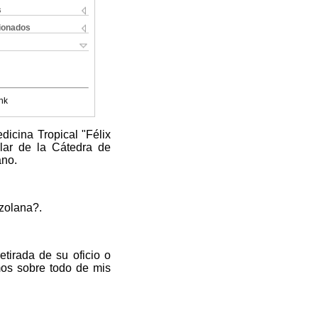
s
cionados
nk
dicina Tropical "Félix
ilar de la Cátedra de
ano.
zolana?.
etirada de su oficio o
os sobre todo de mis