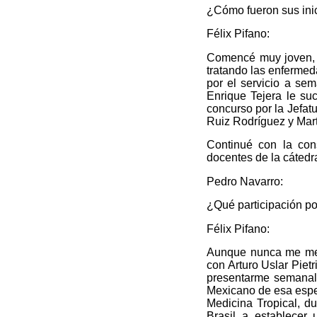
¿Cómo fueron sus inic
Félix Pifano:
Comencé muy joven, a
tratando las enferme
por el servicio a sem
Enrique Tejera le su
concurso por la Jefatu
Ruiz Rodríguez y Mar
Continué con la con
docentes de la cátedr
Pedro Navarro:
¿Qué participación po
Félix Pifano:
Aunque nunca me metí
con Arturo Uslar Piet
presentarme semanalm
Mexicano de esa espec
Medicina Tropical, du
Brasil a establecer