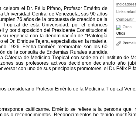
Indicadore
 celebra el Dr. Félix Pifano, Profesor Emérito de
Links rela
la Universidad Central de Venezuela, sus 90 años
cumplen 76 años de la propuesta de creación de la
Compartir
 Tropical de esta Universidad, por el entonces
Otros
l y por disposición del Presidente Constitucional
Otros
a su regencia con la denominación de "Patología
 el Dr. Enrique Tejera, especialista en la materia,
Permali
 año 1926. Fecha también memorable son los 60
ión de la consulta de Endemias Rurales atendida
a Cátedra de Medicina Tropical con sede en el Instituto de Me
azones sus profesores activos decidieron declararlo año jub
nversar con uno de sus principales promotores, el Dr. Félix Pif
os considerarlo Profesor Emérito de la Medicina Tropical Vene
responde calificarme. Emérito se refiere a la persona que, r
mios o reconocimientos. Reconocimientos he tenido muchísim