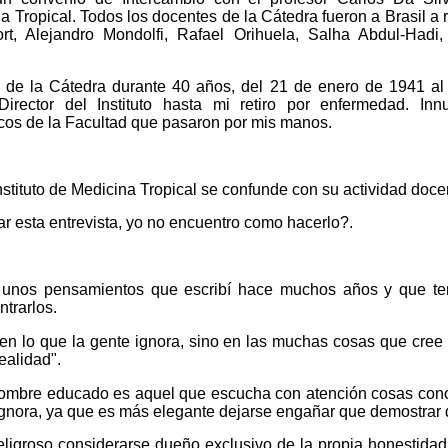
 Tropical. Todos los docentes de la Cátedra fueron a Brasil a r
ort, Alejandro Mondolfi, Rafael Orihuela, Salha Abdul-Hadi,
.
a de la Cátedra durante 40 años, del 21 de enero de 1941 al
ector del Instituto hasta mi retiro por enfermedad. Inn
os de la Facultad que pasaron por mis manos.
nstituto de Medicina Tropical se confunde con su actividad doce
 esta entrevista, yo no encuentro como hacerlo?.
 unos pensamientos que escribí hace muchos años y que t
trarlos.
en lo que la gente ignora, sino en las muchas cosas que cree
ealidad".
ombre educado es aquel que escucha con atención cosas cono
ignora, ya que es más elegante dejarse engañar que demostrar 
peligroso considerarse dueño exclusivo de la propia honestid