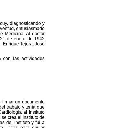
cuy, diagnosticando y
uventud, entusiasmado
de Medicina. Al doctor
l 21 de enero de 1942
s. Enrique Tejera, José
 con las actividades
r firmar un documento
el trabajo y tenía que
diología al Instituto
e crea el Instituto de
 del Instituto y fui a
va Lacaz para enviar