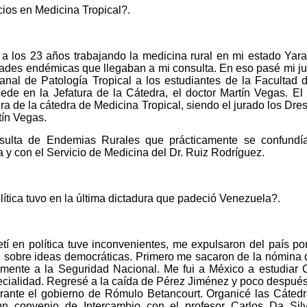
ios en Medicina Tropical?.
 los 23 años trabajando la medicina rural en mi estado Yara
dades endémicas que llegaban a mi consulta. En eso pasé mi j
anal de Patología Tropical a los estudiantes de la Facultad 
cede en la Jefatura de la Cátedra, el doctor Martín Vegas. E
ra de la cátedra de Medicina Tropical, siendo el jurado los Dre
tín Vegas.
sulta de Endemias Rurales que prácticamente se confundía
a y con el Servicio de Medicina del Dr. Ruiz Rodríguez.
lítica tuvo en la última dictadura que padeció Venezuela?.
 en política tuve inconvenientes, me expulsaron del país po
ri sobre ideas democráticas. Primero me sacaron de la nómina d
ente a la Seguridad Nacional. Me fui a México a estudiar Car
ialidad. Regresé a la caída de Pérez Jiménez y poco después s
rante el gobierno de Rómulo Betancourt. Organicé las Cátedras
 un convenio de Intercambio con el profesor Carlos Da Sil