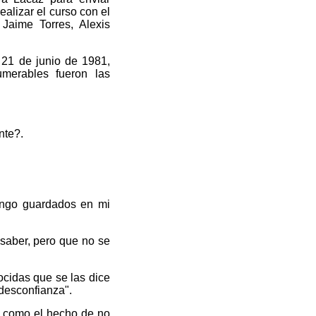
ealizar el curso con el
 Jaime Torres, Alexis
 21 de junio de 1981,
umerables fueron las
nte?.
engo guardados en mi
 saber, pero que no se
cidas que se las dice
desconfianza".
ad como el hecho de no