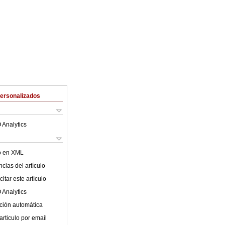
Personalizados
 Analytics
lo en XML
cias del artículo
itar este artículo
 Analytics
ción automática
articulo por email