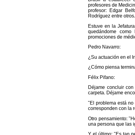
profesores de Medicina
profesor: Edgar Belf
Rodríguez entre otros
Estuve en la Jefatur
quedándome como Dir
promociones de médic
Pedro Navarro:
¿Su actuación en el I
¿Cómo piensa terminar
Félix Pifano:
Déjame concluir con
carpeta. Déjame encon
"El problema está no 
corresponden con la r
Otro pensamiento: "H
una persona que las 
Y el último: "Es tan 