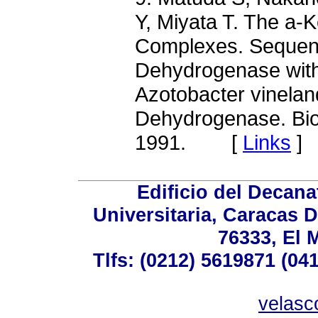
Y, Miyata T. The a
Complexes. Sequence
Dehydrogenase with 
Azotobacter vineland
Dehydrogenase. Bio
1991. [
Links
]
Edificio del Decana
Universitaria, Caracas 
76333, El 
Tlfs: (0212) 5619871 (04
velasc