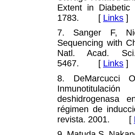
Extent in Diabetic
1783. [
Links
]
7. Sanger F, N
Sequencing with Cha
Natl. Acad. Sc
5467. [
Links
]
8. DeMarcucci O
Inmunotitulaci
deshidrogenasa e
régimen de inducci
revista. 2001. [
9. Matuda S, Nakano