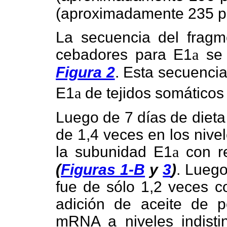
(aproximadamente 235 p
La secuencia del fragm
cebadores para E1
a
se 
Figura 2
. Esta secuencia
E1
a
de tejidos somáticos 
Luego de 7 días de diet
de 1,4 veces en los niv
la subunidad E1
a
con re
(
Figuras 1-B
y
3
)
. Luego
fue de sólo 1,2 veces co
adición de aceite de p
mRNA a niveles indistin