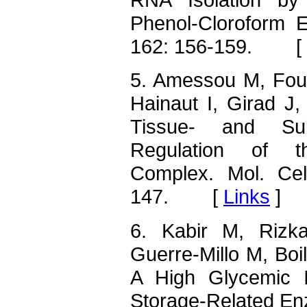
Phenol-Cloroform E
162: 156-159. [
5. Amessou M, Fou
Hainaut I, Girad J,
Tissue- and Subu
Regulation of t
Complex. Mol. Cel
147. [
Links
]
6. Kabir M, Rizka
Guerre-Millo M, Boil
A High Glycemic I
Storage-Related En