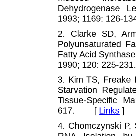
Dehydrogenase Lev
1993; 1169: 126-
2. Clarke SD, Ar
Polyunsaturated Fa
Fatty Acid Synthas
1990; 120: 225-2
3. Kim TS, Freake 
Starvation Regula
Tissue-Specific Ma
617. [
Links
]
4. Chomczynski P, 
RNA Isolation by