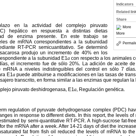
Indicators
Related lin
Share
azo en la actividad del complejo piruvato
More
C) hepático en respuesta a distintas dietas
More
dad de enzima presente. En este trabajo se
veles de mRNA correspondientes a la subunidad
Permali
diante RT-PCR semicuantitativo. Se determinó
n sacarosa produjo un incremento de 40% en los
espondiente a la subunidad E1
a
con respecto a los animales co
ías, el incremento fue de sólo 20%. La adición de aceite de
e mRNA a niveles indistinguibles del control en sólo 7 días
ara E1
a
puede atribuirse a modificaciones en las tasas de trans
sajero transcrito, en forma similar a las enzimas que regulan la
lejo piruvato deshidrogenasa, E1
a
, Regulación genética.
term regulation of pyruvate dehydrogenase complex (PDC) have
ges in response to different diets. In this report, the levels o
estimated by semi-quantitative RT-PCR. A high-sucrose fat-fre
 for the mRNA after a week. After 14-21 days of diet the increa
nsaturated fat from fish oil reduced the levels of mRNA to th