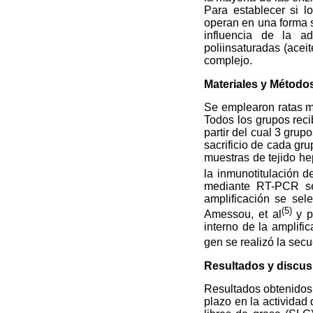
Para establecer si 
operan en una forma s
influencia de la a
poliinsaturadas (ace
complejo.
Materiales y Método
Se emplearon ratas 
Todos los grupos rec
partir del cual 3 gru
sacrificio de cada gru
muestras de tejido he
la inmunotitulación d
mediante RT-PCR sem
amplificación se sel
(5)
Amessou, et al
y 
interno de la amplifi
gen se realizó la sec
Resultados y discus
Resultados obtenidos 
plazo en la actividad