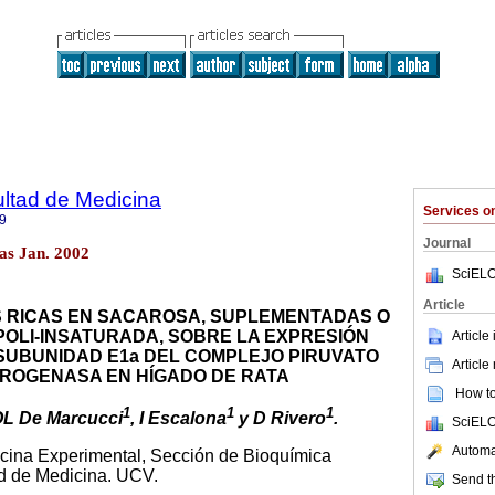
ultad de Medicina
Services 
9
Journal
as Jan. 2002
SciELO
Article
S RICAS EN SACAROSA, SUPLEMENTADAS O
POLI-INSATURADA, SOBRE LA EXPRESIÓN
Article
 SUBUNIDAD E1a DEL COMPLEJO PIRUVATO
Article
ROGENASA EN HÍGADO DE RATA
How to 
1
1
1
OL De Marcucci
, I Escalona
y D Rivero
.
SciELO
Automat
dicina Experimental, Sección de Bioquímica
d de Medicina. UCV.
Send th