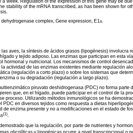
ly a week. Regulation of the expression of this gene may be due 
 the stability of the mRNA transcribed, as has been shown for o
sis.
 dehydrogenase complex, Gene expression, E1
a
.
las aves, la síntesis de ácidos grasos (lipogénesis) involucra 
l hígado y tejido adiposo. Las enzimas que participan en esta ví
ol hormonal y nutricional. Los mecanismos de control desenca
 la actividad de las enzimas existentes mediante regulación alos
tica (regulación a corto plazo) o sobre los sistemas que determ
nzima o su degradación (regulación a largo plazo).
ltienzimático piruvato deshidrogenasa (PDC) no forma parte de
ieren que, en el hígado, puede participar en el control de la pro
se proceso. Utilizando métodos inmunológicos se ha demostrad
 del PDC en diversos tejidos como respuesta a dietas hiperlipogé
d de enzima presente y no a modificaciones en el estado de fosf
(1)
as
.
demostrado que la regulación, por parte de nutrientes y hormon
mas glicolíticas y lipogénicas ocurre a nivel transcripcional o p