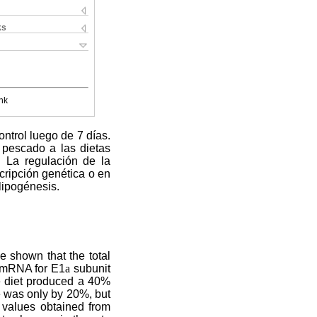
ks
nk
ntrol luego de 7 días.
 pescado a las dietas
. La regulación de la
cripción genética o en
 lipogénesis.
 shown that the total
f mRNA for E1
a
subunit
e diet produced a 40%
se was only by 20%, but
e values obtained from