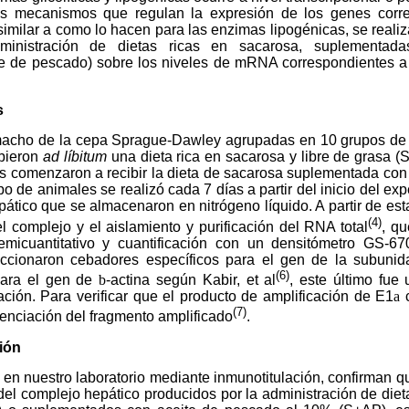
los mecanismos que regulan la expresión de los genes corr
imilar a como lo hacen para las enzimas lipogénicas, se realiz
dministración de dietas ricas en sacarosa, suplementa
ite de pescado) sobre los niveles de mRNA correspondientes 
s
macho de la cepa Sprague-Dawley agrupadas en 10 grupos de 
ibieron
ad líbitum
una dieta rica en sacarosa y libre de grasa (S
pos comenzaron a recibir la dieta de sacarosa suplementada con
po de animales se realizó cada 7 días a partir del inicio del e
pático que se almacenaron en nitrógeno líquido. A partir de est
(4)
el complejo y el aislamiento y purificación del RNA total
, qu
icuantitativo y cuantificación con un densitómetro GS-67
eccionaron cebadores específicos para el gen de la subuni
(6)
para el gen de
b
-actina según Kabir, et al
, este último fue 
cación. Para verificar que el producto de amplificación de E1
a
c
(7)
uenciación del fragmento amplificado
.
ión
en nuestro laboratorio mediante inmunotitulación, confirman q
 del complejo hepático producidos por la administración de diet