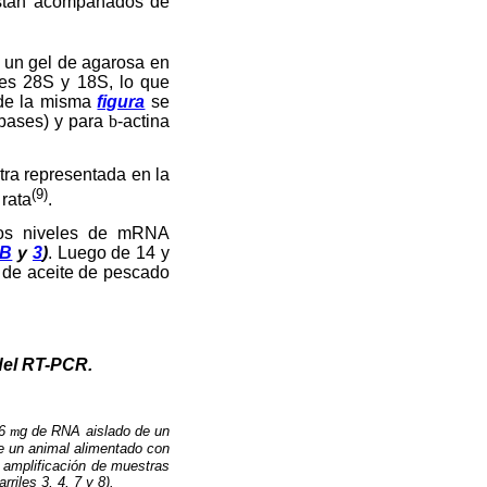
están acompañados de
e un gel de agarosa en
es 28S y 18S, lo que
 de la misma
figura
se
bases) y para
b
-actina
ra representada en la
(9)
 rata
.
los niveles de mRNA
-B
y
3
)
. Luego de 14 y
n de aceite de pescado
 del RT-PCR.
 6
m
g de RNA aislado de un
e un animal alimentado con
e amplificación de muestras
riles 3, 4, 7 y 8).