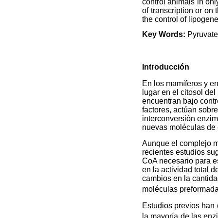
control animals in on
of transcription or on
the control of lipogene
Key Words:
Pyruvate
Introducción
En los mamíferos y en 
lugar en el citosol de
encuentran bajo contr
factores, actúan sobre
interconversión enzimá
nuevas moléculas de e
Aunque el complejo mu
recientes estudios sug
CoA necesario para e
en la actividad total
cambios en la cantida
moléculas preformad
Estudios previos han 
la mayoría de las enzi