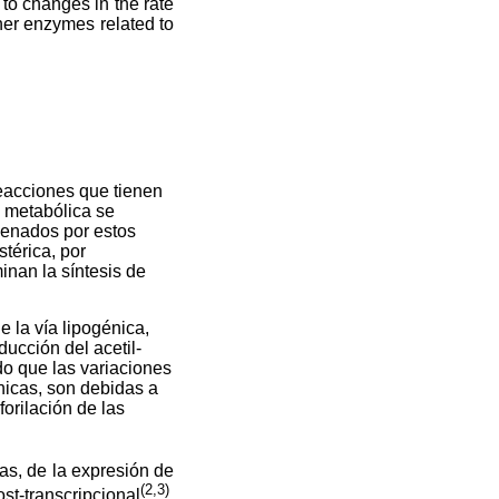
to changes in the rate
ther enzymes related to
reacciones que tienen
a metabólica se
denados por estos
térica, por
inan la síntesis de
 la vía lipogénica,
ducción del acetil-
o que las variaciones
nicas, son debidas a
orilación de las
as, de la expresión de
(2,3)
ost-transcripcional
.