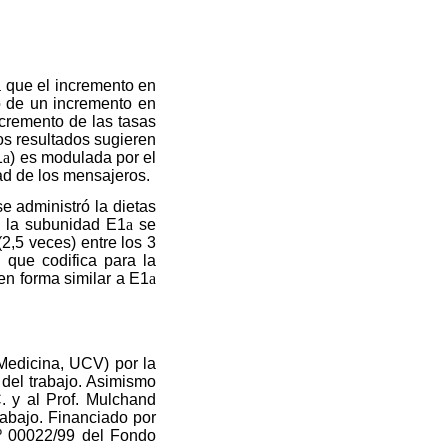
a que el incremento en
o de un incremento en
cremento de las tasas
os resultados sugieren
1
a
) es modulada por el
dad de los mensajeros.
e administró la dietas
a la subunidad E1
a
se
,5 veces) entre los 3
 que codifica para la
 en forma similar a E1
a
Medicina, UCV) por la
 del trabajo. Asimismo
 y al Prof. Mulchand
trabajo. Financiado por
 00022/99 del Fondo