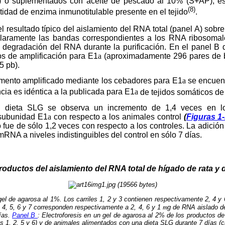
G) o suplementados con aceite de pescado al 10% (S+AP), 
(8)
tidad de enzima inmunotitulable presente en el tejido
.
l resultado típico del aislamiento del RNA total (panel A) sobr
claramente las bandas correspondientes a los RNA ribosomal
e degradación del RNA durante la purificación. En el panel B
os de amplificación para E1
a
(aproximadamente 296 pares de 
 pb).
gmento amplificado mediante los cebadores para E1
a
se encuent
cia es idéntica a la publicada para E1
a
de tejidos somáticos de
 dieta SLG se observa un incremento de 1,4 veces en 
 subunidad E1
a
con respecto a los animales control
(
Figuras 1
o fue de sólo 1,2 veces con respecto a los controles. La adició
mRNA a niveles indistinguibles del control en sólo 7 días.
roductos del aislamiento del RNA total de hígado de rata y
el de agarosa al 1%. Los carriles 1, 2 y 3 contienen respectivamente 2, 4 y
es 4, 5, 6 y 7 corresponden respectivamente a 2, 4, 6 y 1
m
g de RNA aislado d
ías.
Panel B
: Electroforesis en un gel de agarosa al 2% de los productos d
es 1, 2, 5 y 6) y de animales alimentados con una dieta SLG durante 7 días (car