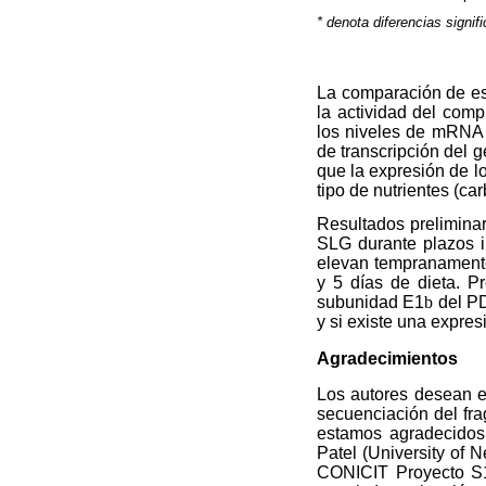
* denota diferencias signifi
La comparación de est
la actividad del com
los niveles de mRNA
de transcripción del 
que la expresión de l
tipo de nutrientes (ca
Resultados preliminar
SLG durante plazos i
elevan tempranamente
y 5 días de dieta. P
subunidad E1
b
del PD
y si existe una expr
Agradecimientos
Los autores desean e
secuenciación del fr
estamos agradecidos
Patel (University of N
CONICIT Proyecto S