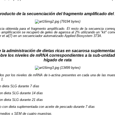
Producto de la secuenciación del fragmento amplificado del
cia obtenida para el fragmento amplificado. El resto de la secuencia corr
e amplificación se recuperó de geles de agarosa al 2% utilizando un "kit" com
r et al(7) en un secuenciador automatizado Applied Biosystem 373A.
e la administración de dietas ricas en sacarosa suplement
obre los niveles de mRNA correspondientes a la sub-unida
hígado de rata
idos por los niveles de mRNA de
b
-actina presentes en cada una de las muest
 1.
n dieta SLG durante 7 días
on dieta SLG durante 14 días
on dieta SLG durante 21 días
 con dieta suplementada con aceite de pescado durante 7 días
omedios ± SEM de cuatro muestras.