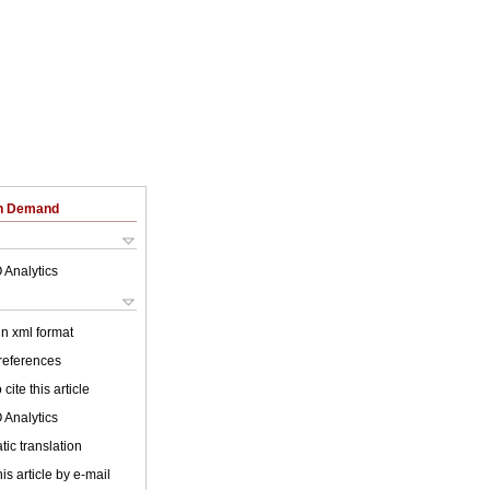
on Demand
 Analytics
 in xml format
 references
cite this article
 Analytics
ic translation
is article by e-mail