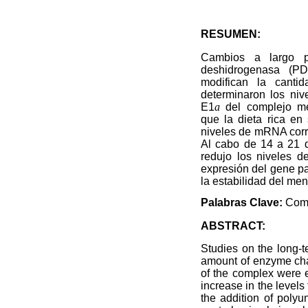
RESUMEN:
Cambios a largo pl
deshidrogenasa (PD
modifican la canti
determinaron los ni
E1
a
del complejo me
que la dieta rica e
niveles de mRNA corr
Al cabo de 14 a 21 d
redujo los niveles d
expresión del gene p
la estabilidad del men
Palabras Clave:
Comp
ABSTRACT:
Studies on the long-
amount of enzyme chan
of the complex were 
increase in the levels
the addition of polyu