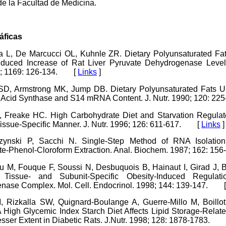
de la Facultad de Medicina.
áficas
va L, De Marcucci OL, Kuhnle ZR. Dietary Polyunsaturated Fa
nduced Increase of Rat Liver Pyruvate Dehydrogenase Level
3; 1169: 126-134. [
Links
]
 SD, Armstrong MK, Jump DB. Dietary Polyunsaturated Fats U
ty Acid Synthase and S14 mRNA Content. J. Nutr. 1990; 120: 
, Freake HC. High Carbohydrate Diet and Starvation Regula
Tissue-Specific Manner. J. Nutr. 1996; 126: 611-617. [
Links
]
ynski P, Sacchi N. Single-Step Method of RNA Isolatio
te-Phenol-Cloroform Extraction. Anal. Biochem. 1987; 162: 
 M, Fouque F, Soussi N, Desbuquois B, Hainaut I, Girad J, Be
 Tissue- and Subunit-Specific Obesity-Induced Regulat
nase Complex. Mol. Cell. Endocrinol. 1998; 144: 139-147. 
, Rizkalla SW, Quignard-Boulange A, Guerre-Millo M, Boillot
 High Glycemic Index Starch Diet Affects Lipid Storage-Rela
esser Extent in Diabetic Rats. J.Nutr. 1998; 128: 1878-1783.