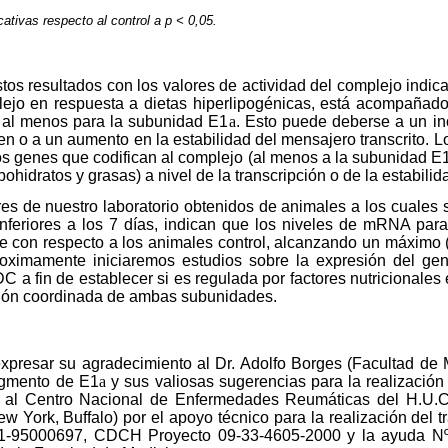
cativas respecto al control a p < 0,05.
os resultados con los valores de actividad del complejo indic
plejo en respuesta a dietas hiperlipogénicas, está acompañad
 al menos para la subunidad E1
a
. Esto puede deberse a un in
gen o a un aumento en la estabilidad del mensajero transcrito. L
os genes que codifican al complejo (al menos a la subunidad E
rbohidratos y grasas) a nivel de la transcripción o de la estabili
es de nuestro laboratorio obtenidos de animales a los cuales s
nferiores a los 7 días, indican que los niveles de mRNA par
 con respecto a los animales control, alcanzando un máximo (2
roximamente iniciaremos estudios sobre la expresión del gen
C a fin de establecer si es regulada por factores nutricionales
esión coordinada de ambas subunidades.
xpresar su agradecimiento al Dr. Adolfo Borges (Facultad de 
agmento de E1
a
y sus valiosas sugerencias para la realización
 al Centro Nacional de Enfermedades Reumáticas del H.U.C.
ew York, Buffalo) por el apoyo técnico para la realización del 
1-95000697, CDCH Proyecto 09-33-4605-2000 y la ayuda Nº