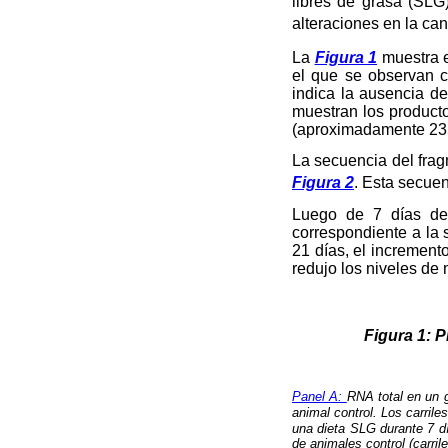
libres de grasa (SL
alteraciones en la can
La
Figura 1
muestra e
el que se observan 
indica la ausencia d
muestran los product
(aproximadamente 235
La secuencia del fra
Figura 2
. Esta secuen
Luego de 7 días de
correspondiente a la
21 días, el increment
redujo los niveles de 
Figura 1: P
Panel A:
RNA total en un g
animal control. Los carril
una dieta SLG durante 7 d
de animales control (carril