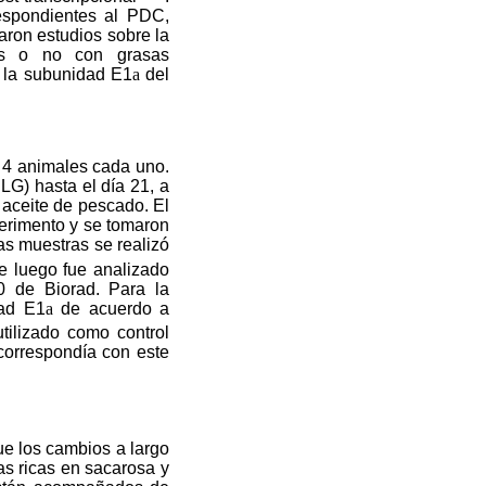
espondientes al PDC,
aron estudios sobre la
das o no con grasas
a la subunidad E1
a
del
4 animales cada uno.
LG) hasta el día 21, a
 aceite de pescado. El
xperimento y se tomaron
as muestras se realizó
e luego fue analizado
0 de Biorad. Para la
dad E1
a
de acuerdo a
utilizado como control
orrespondía con este
ue los cambios a largo
as ricas en sacarosa y