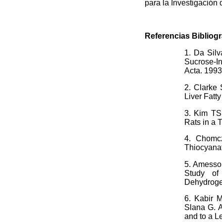
para la Investigación 
Referencias Bibliogr
1. Da Sil
Sucrose-I
Acta. 199
2. Clarke
Liver Fat
3. Kim TS
Rats in a 
4. Chomcz
Thiocyana
5. Amessou
Study of
Dehydroge
6. Kabir M
Slana G. A
and to a L