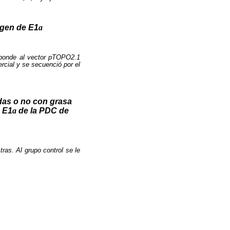
 gen de E1
a
esponde al vector pTOPO2.1
ercial y se secuenció por el
adas o no con grasa
d E1
a
de la PDC de
ras. Al grupo control se le