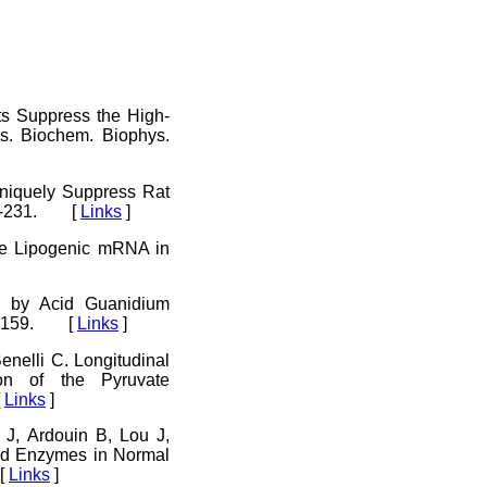
ts Suppress the High-
s. Biochem. Biophys.
niquely Suppress Rat
225-231. [
Links
]
te Lipogenic mRNA in
n by Acid Guanidium
156-159. [
Links
]
nelli C. Longitudinal
ion of the Pyruvate
[
Links
]
 J, Ardouin B, Lou J,
ted Enzymes in Normal
 [
Links
]