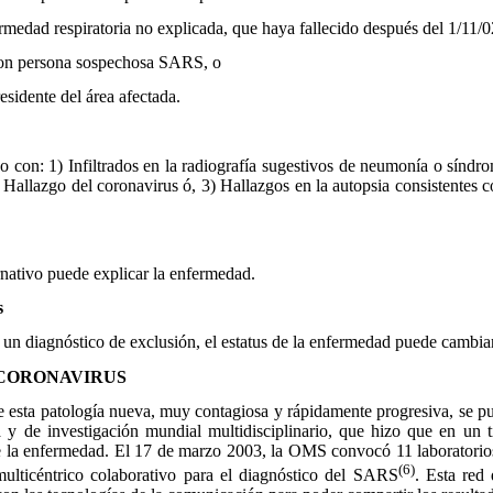
medad respiratoria no explicada, que haya fallecido después del 1/11/02
on persona sospechosa SARS, o
esidente del área afectada.
n: 1) Infiltrados en la radiografía sugestivos de neumonía o síndrom
Hallazgo del coronavirus ó, 3) Hallazgos en la autopsia consistentes
nativo puede explicar la enfermedad.
s
 diagnóstico de exclusión, el estatus de la enfermedad puede cambiar 
 CORONAVIRUS
esta patología nueva, muy contagiosa y rápidamente progresiva, se p
a y de investigación mundial multidisciplinario, que hizo que en un 
de la enfermedad. El 17 de marzo 2003, la OMS convocó 11 laboratorio
(6)
ulticéntrico colaborativo para el diagnóstico del SARS
. Esta red 