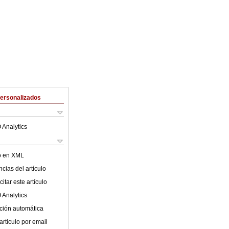
Personalizados
 Analytics
lo en XML
cias del artículo
itar este artículo
 Analytics
ción automática
articulo por email