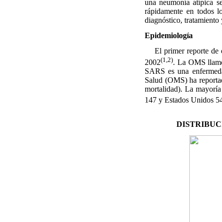
una neumonía atípica s
rápidamente en todos lo
diagnóstico, tratamiento 
Epidemiología
El primer reporte de e
(1,2)
2002
. La OMS llamó
SARS es una enfermedad
Salud (OMS) ha reporta
mortalidad). La mayorí
147 y Estados Unidos 54
DISTRIBUCI