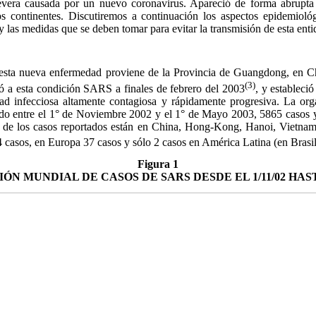
evera causada por un nuevo coronavirus. Apareció de forma abrupta
s continentes. Discutiremos a continuación los aspectos epidemiológ
y las medidas que se deben tomar para evitar la transmisión de esta enti
sta nueva enfermedad proviene de la Provincia de Guangdong, en Ch
(3)
 a esta condición SARS a finales de febrero del 2003
, y estableció
 infecciosa altamente contagiosa y rápidamente progresiva. La org
do entre el 1° de Noviembre 2002 y el 1° de Mayo 2003, 5865 casos 
a de los casos reportados están en China, Hong-Kong, Hanoi, Vietna
 casos, en Europa 37 casos y sólo 2 casos en América Latina (en Brasi
Figura 1
ÓN MUNDIAL DE CASOS DE SARS DESDE EL 1/11/02 HASTA