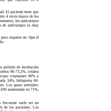
d. El paciente tiene que
ento 4 veces mayor de los
humanos, los anticuerpos
ia de anticuerpos es muy
ero requiere de: fijar el
do.
un período de incubación
lofríos 90-73,2%, cefalea
cian: crepitantes 90% y
rada 34%, linfopenia 60-
 Los gases arteriales:
o LDH aumentada en 71%,
 frecuente suele ser un
5% de los pacientes. Los