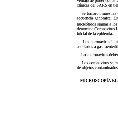
ventaja de poder contar 
clínicas del SARS en tie
Se tomaron muestras de 
secuencia genómica. Es 
nucleótidos similar a lo
denomine Coronavirus Urb
inicial de la epidemia.
Los coronavirus humano
asociados a gastroenteri
Los coronavirus deben s
Los coronavirus se trans
de objetos contaminados
MICROSCOPÍA EL