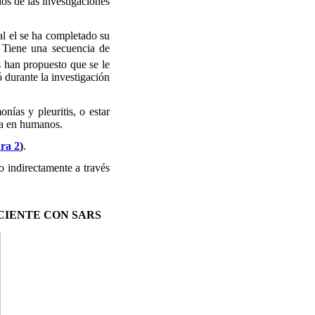
os de las investigaciones
l el se ha completado su
. Tiene una secuencia de
s han propuesto que se le
 durante la investigación
as y pleuritis, o estar
ra en humanos.
ra 2
)
.
o indirectamente a través
CIENTE CON SARS