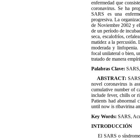
enfermedad que consist
coronavirus. Se ha pro
SARS es una enfermed
progresiva. La organiza
de Noviembre 2002 y el
de un período de incubac
seca, escalofríos, cefal
matidez a la percusión. 
moderada y linfopenia. 
focal unilateral o bien, 
tratado de manera empíri
Palabras Clave:
SARS, 
ABSTRACT:
SARS o
novel coronavirus is a
cumulative number of 
include fever, chills or
Patients had abnormal c
until now is ribavirina a
Key Words:
SARS, Acut
INTRODUCCIÓN
El SARS o síndrome agu