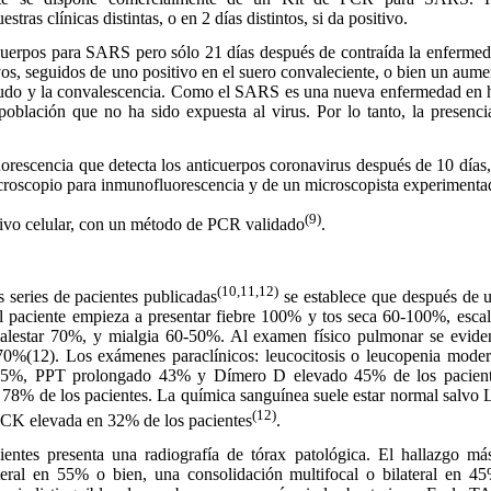
tras clínicas distintas, o en 2 días distintos, si da positivo.
erpos para SARS pero sólo 21 días después de contraída la enfermeda
vos, seguidos de uno positivo en el suero convaleciente, o bien un aum
 agudo y la convalescencia. Como el SARS es una nueva enfermedad en 
población que no ha sido expuesta al virus. Por lo tanto, la presenc
rescencia que detecta los anticuerpos coronavirus después de 10 días, p
icroscopio para inmunofluorescencia y de un microscopista experimenta
(9)
tivo celular, con un método de PCR validado
.
(10,11,12)
 series de pacientes publicadas
se establece que después de 
el paciente empieza a presentar fiebre 100% y tos seca 60-100%, esca
lestar 70%, y mialgia 60-50%. Al examen físico pulmonar se eviden
70%(12). Los exámenes paraclínicos: leucocitosis o leucopenia mode
45%, PPT prolongado 43% y Dímero D elevado 45% de los pacientes.
 78% de los pacientes. La química sanguínea suele estar normal salv
(12)
K elevada en 32% de los pacientes
.
s presenta una radiografía de tórax patológica. El hallazgo más
teral en 55% o bien, una consolidación multifocal o bilateral en 4