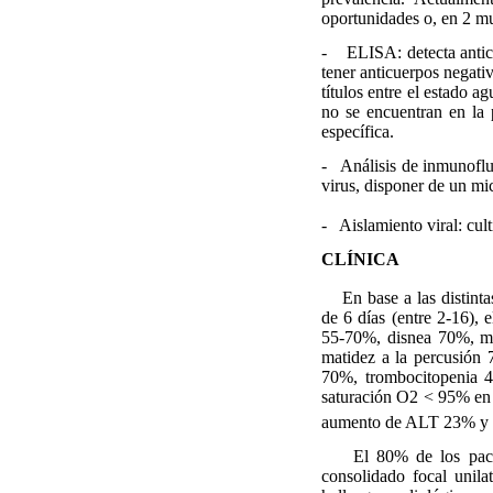
oportunidades o, en 2 mues
- ELISA: detecta anticu
tener anticuerpos negati
títulos entre el estado
no se encuentran en la 
específica.
- Análisis de inmunofluo
virus, disponer de un m
- Aislamiento viral: cul
CLÍNICA
En base a las distintas
de 6 días (entre 2-16), 
55-70%, disnea 70%, ma
matidez a la percusión 
70%, trombocitopenia 
saturación O2 < 95% en
aumento de ALT 23% y C
El 80% de los paciente
consolidado focal unila