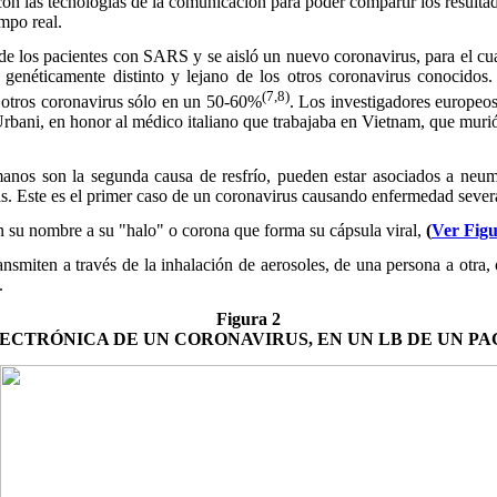
con las tecnologías de la comunicación para poder compartir los resultad
mpo real.
los pacientes con SARS y se aisló un nuevo coronavirus, para el cua
genéticamente distinto y lejano de los otros coronavirus conocidos
(7,8)
s otros coronavirus sólo en un 50-60%
. Los investigadores europeo
ani, en honor al médico italiano que trabajaba en Vietnam, que murió
s son la segunda causa de resfrío, pueden estar asociados a neumoní
tis. Este es el primer caso de un coronavirus causando enfermedad seve
u nombre a su "halo" o corona que forma su cápsula viral,
(
Ver Figu
miten a través de la inhalación de aerosoles, de una persona a otra, 
.
Figura 2
ECTRÓNICA DE UN CORONAVIRUS, EN UN LB DE UN PA