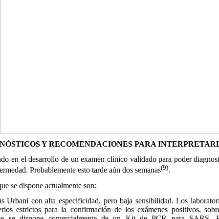
NÓSTICOS Y RECOMENDACIONES PARA INTERPRETAR
 en el desarrollo de un examen clínico validado para poder diagnos
(9)
enfermedad. Probablemente esto tarde aún dos semanas
.
e se dispone actualmente son:
Urbani con alta especificidad, pero baja sensibilidad. Los laborat
rios estrictos para la confirmación de los exámenes positivos, sobr
ente se dispone comercialmente de un Kit de PCR para SARS. H