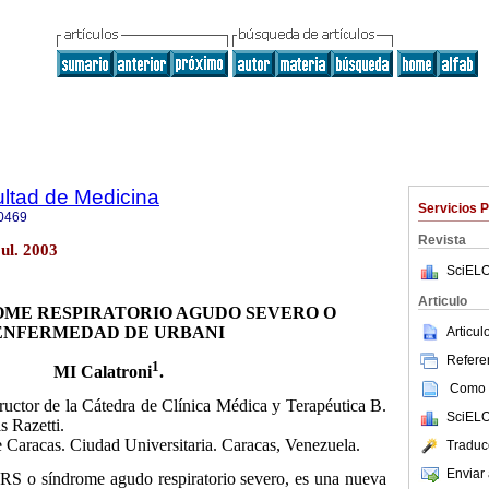
ultad de Medicina
Servicios 
0469
Revista
ul. 2003
SciELO
Articulo
OME RESPIRATORIO AGUDO SEVERO O
ENFERMEDAD DE URBANI
Articu
Referen
1
MI Calatroni
.
Como c
tructor de la Cátedra de Clínica Médica y Terapéutica B.
SciELO
s Razetti.
e Caracas. Ciudad Universitaria. Caracas, Venezuela.
Traduc
Enviar 
RS o síndrome agudo respiratorio severo, es una nueva