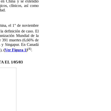
 en China y se extendió
icos, clínicos, así como
dad.
ina, el 1° de noviembre
 la definición de caso. El
anización Mundial de la
y 391 muertes (6,66% de
m y Singapur. En Canadá
(4)
l),
(
Ver Figura 1
)
.
 EL 1/05/03