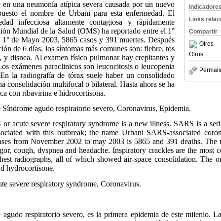
e en una neumonía atípica severa causada por un nuevo
Indicadore
puesto el nombre de Urbani para esta enfermedad. El
Links rela
ad infecciosa altamente contagiosa y rápidamente
ción Mundial de la Salud (OMS) ha reportado entre el 1°
Compartir
 1° de Mayo 2003, 5865 casos y 391 muertes. Después
Otros
ión de 6 días, los síntomas más comunes son: fiebre, tos
Otros
ea, y disnea. Al examen físico pulmonar hay crepitantes y
Los exámenes paraclinicos son leucocitosis o leucopenia
Permali
En la radiografía de tórax suele haber un consolidado
una consolidación multifocal o bilateral. Hasta ahora se ha
ca con ribavirina e hidrocortisona.
Síndrome agudo respiratorio severo, Coronavirus, Epidemia.
r acute severe respiratory syndrome is a new illness. SARS is a serio
ssociated with this outbreak; the name Urbani SARS-associated coron
cases from November 2002 to may 2003 is 5865 and 391 deaths. Th
 rigor, cough, dyspnea and headache. Inspiratory crackles are the most
hest radiographs, all of which showed air-space consolidation. The on
nd hydrocortisone.
e severe respiratory syndrome, Coronavirus.
do respiratorio severo, es la primera epidemia de este milenio. La