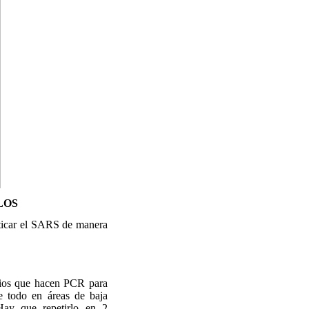
LOS
ticar el SARS de manera
orios que hacen PCR para
e todo en áreas de baja
ay que repetirlo en 2