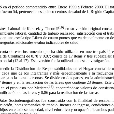
 en el período comprendido entre Enero 1999 a Febrero 2000. El tot
o fueron 54, pertenecientes a cinco centros de salud de la Región Capita
(10)
res Laboral de Karasek y Theorell
en su versión original consta 
mbiente laboral, cantidad de trabajo realizado, satisfacción con el tra
; en una escala tipo Likert de cuatro puntos que va de totalmente en d
preguntas adicionales evalúa indicadores de salud.
(3)
ta de este instrumento que ha sido utilizada en nuestro país
, 
fa de Cronbach) de 0,78 y 0,87; consta de 17 items y tres subescalas:
 social (12 al 17). Esta versión fue la utilizada en esta investigación.
dir la Distribución de Responsabilidades en el Hogar
consta de u
r cada uno de los integrantes y más específicamente a la frecuencia
pareja o las otras personas. Se divide en dos partes, en la administrac
7 itemes y en la realización de las tareas que contiene 23 itemes. Este
(13)
en el propuesto por Mederer
, encontrándose valores de consisten
nificación de las tareas y 0,86 para la realización de las tareas.
atos Sociodemográficos
fue construido con la finalidad de recabar 
strucción, horas semanales de trabajo, fuentes de ingreso, condiciones d
 hijos en edad escolar, edad, nivel educativo y ocupación de ambos pad