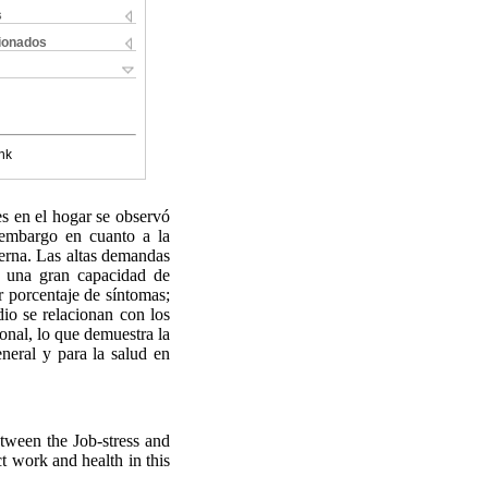
s
cionados
nk
es en el hogar se observó
n embargo en cuanto a la
terna. Las altas demandas
r una gran capacidad de
 porcentaje de síntomas;
io se relacionan con los
ional, lo que demuestra la
eneral y para la salud en
etween the Job-stress and
ct work and health in this