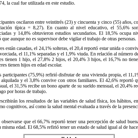
, la cual fue utilizada en este estudio.
pantes oscilaron entre veintitrés (23) y cincuenta y cinco (55) años, c
viación típica = 8,27). En cuanto al nivel educativo, el 55,6% son
ciadas y 14,8% obtuvieron estudios secundarios. El 18,5% ocupa niv
que aunque no es supervisor debe vigilar el trabajo de otras personas.
están casadas, el 24,1% solteras, el 20,4 reportó estar unida o convi
ivorciada, el 11,1% separadas y el 1,9% viuda. En relación al número de
es tienen 1 hijo, el 27,8% 2 hijos, el 20,4% 3 hijos, el 16,7% no tien
res tienen hijos en edad escolar.
articipantes (75,9%) refirió disfrutar de una vivienda propia, el 11,1
alquilada y el 3,8% convive con otros familiares. El 42,6% reportó q
sual, el 31,5% recibe un bono aparte de su sueldo mensual, el 20,4% r
ago por horas de trabajo.
ibirán los resultados de las variables de salud física, los hábitos, 
omo cognitivos, así como la salud mental evaluada a través de la presenc
observarse que el 66,7% reportó tener una percepción de salud buen
u misma edad. El 68,5% refirió tener un estado de salud igual al de hac