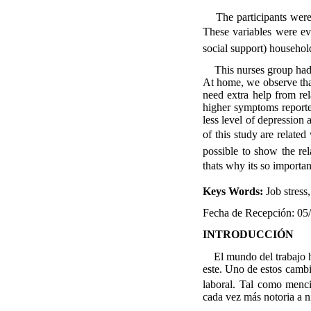
The participants were 5
These variables were eva
social support) househol
This nurses group had hi
At home, we observe that
need extra help from rel
higher symptoms reported
less level of depression 
of this study are related
possible to show the rel
thats why its so importa
Keys Words:
Job stress
Fecha de Recepción: 05
INTRODUCCIÓN
El mundo del trabajo ha 
este. Uno de estos cambi
laboral. Tal como menc
cada vez más notoria a n