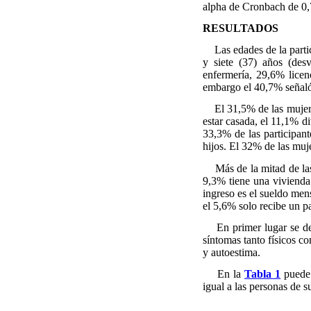
alpha de Cronbach de 0,74
RESULTADOS
Las edades de la partici
y siete (37) años (des
enfermería, 29,6% licen
embargo el 40,7% señaló 
El 31,5% de las mujeres 
estar casada, el 11,1% d
33,3% de las participant
hijos. El 32% de las muje
Más de la mitad de las p
9,3% tiene una vivienda 
ingreso es el sueldo men
el 5,6% solo recibe un p
En primer lugar se descr
síntomas tanto físicos c
y autoestima.
En la
Tabla 1
puede 
igual a las personas de s