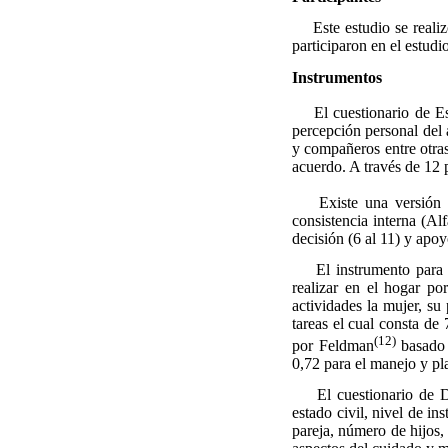
Este estudio se realizó
participaron en el estudi
Instrumentos
El cuestionario de Est
percepción personal del a
y compañeros entre otras
acuerdo. A través de 12 
Existe una versión cor
consistencia interna (Al
decisión (6 al 11) y apoyo
El instrumento para me
realizar en el hogar po
actividades la mujer, su 
tareas el cual consta de 
(12)
por Feldman
basado 
0,72 para el manejo y pla
El cuestionario de D
estado civil, nivel de in
pareja, número de hijos,