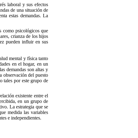
rés laboral y sus efectos
andas de una situación de
renta estas demandas. La
.
es como psicológicos que
ares, crianza de los hijos
ez pueden influir en sus
lud mental y física tanto
idades en el hogar, en un
 las demandas son altas y
la observación del puesto
mo tales por este grupo de
elación existente entre el
 percibida, en un grupo de
tivo. La estrategia que se
que medida las variables
ntes e independientes.