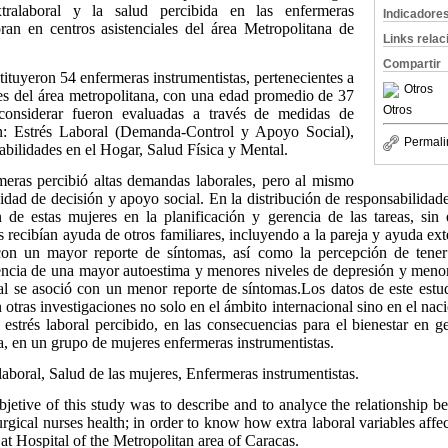
ralaboral y la salud percibida en las enfermeras
Indicadore
oran en centros asistenciales del área Metropolitana de
Links rela
Compartir
tuyeron 54 enfermeras instrumentistas, pertenecientes a
Otros
les del área metropolitana, con una edad promedio de 37
Otros
considerar fueron evaluadas a través de medidas de
on: Estrés Laboral (Demanda-Control y Apoyo Social),
Permali
bilidades en el Hogar, Salud Física y Mental.
as percibió altas demandas laborales, pero al mismo
ad de decisión y apoyo social. En la distribución de responsabilidad
 de estas mujeres en la planificación y gerencia de las tareas, si
s recibían ayuda de otros familiares, incluyendo a la pareja y ayuda ex
 con un mayor reporte de síntomas, así como la percepción de tene
sencia de una mayor autoestima y menores niveles de depresión y menor
al se asoció con un menor reporte de síntomas.Los datos de este estud
otras investigaciones no solo en el ámbito internacional sino en el nac
 estrés laboral percibido, en las consecuencias para el bienestar en g
ra, en un grupo de mujeres enfermeras instrumentistas.
laboral, Salud de las mujeres, Enfermeras instrumentistas.
jetive of this study was to describe and to analyce the relationship b
rgical nurses health; in order to know how extra laboral variables affe
at Hospital of the Metropolitan area of Caracas.