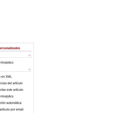
Personalizados
 Analytics
lo en XML
cias del artículo
itar este artículo
 Analytics
ción automática
articulo por email