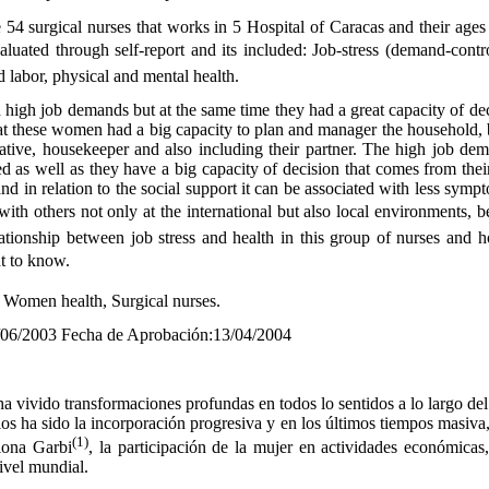
4 surgical nurses that works in 5 Hospital of Caracas and their ages
luated through self-report and its included: Job-stress (demand-contr
d labor, physical and mental health.
gh job demands but at the same time they had a great capacity of dec
 these women had a big capacity to plan and manager the household, b
ative, housekeeper and also including their partner. The high job de
 as well as they have a big capacity of decision that comes from thei
and in relation to the social support it can be associated with less sy
 with others not only at the international but also local environments, b
ationship between job stress and health in this group of nurses and ho
nt to know.
, Women health, Surgical nurses.
/06/2003 Fecha de Aprobación:13/04/2004
vivido transformaciones profundas en todos lo sentidos a lo largo del 
os ha sido la incorporación progresiva y en los últimos tiempos masiva
(1)
iona Garbi
, la participación de la mujer en actividades económicas, 
ivel mundial.