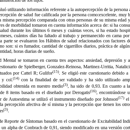
anutención de los hijos.
ó utilizando información referente a la autopercepción de la persona
rcepción de salud fue calificada por la persona como:excelente, muy 
ta misma percepción comparada con otras personas de su misma edad 
res de morbilidad tomaron en cuenta información acerca de: si ha cons
salud durante los últimos 6 meses y cuántas veces, si ha estado hospi
 meses, cuántos días ha faltado al trabajo y permanecido en cama por
a parte se evaluaron los Hábitos de salud relacionados con factores d
o son: si es fumador, cantidad de cigarrillos diarios, práctica de algún
tidad, horas diarias de sueño.
Mental se tomaron en cuenta tres aspectos: ansiedad, depresión y au
uestionario de Spielberger, Gonzalez-Reinosa, Martinez-Urritia, Natalic
(15)
ectuados por Cattel R; Gulifor
. Se eligió este cuestionario debido a
(14)
 y col.
con la finalidad de ser validado y ha sido utilizado ampl
(3)
abilidad obtenida en nuestro medio
, ha sido de 0,93. En cuanto a la
(16)
 de 8 items basado en el diseñado por Derogatis
, encontrándose 
(17)
or de Autoestima se utilizó el instrumento diseñado por Johnson
el
la percepción afectiva de sí misma y la percepción que tienen los otros
(3)
es
.
e Reporte de Síntomas basado en el cuestionario de Excitabilidad Indi
o un alpha de Conbrach de 0,91, siendo modificado en una versión co