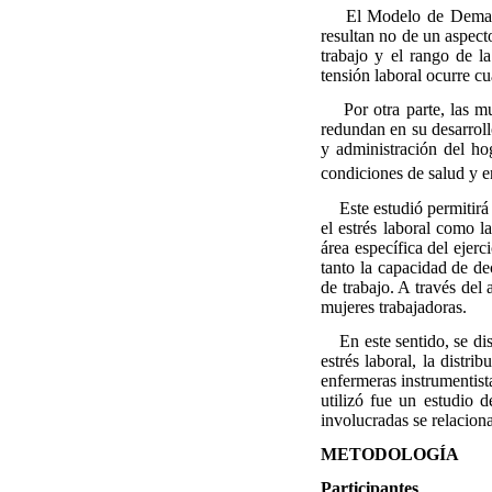
El Modelo de Demanda
resultan no de un aspect
trabajo y el rango de l
tensión laboral ocurre c
Por otra parte, las muj
redundan en su desarrollo
y administración del ho
condiciones de salud y en
Este estudió permitirá c
el estrés laboral como l
área específica del ejer
tanto la capacidad de de
de trabajo. A través del 
mujeres trabajadoras.
En este sentido, se diseñ
estrés laboral, la distri
enfermeras instrumentista
utilizó fue un estudio 
involucradas se relaciona
METODOLOGÍA
Participantes