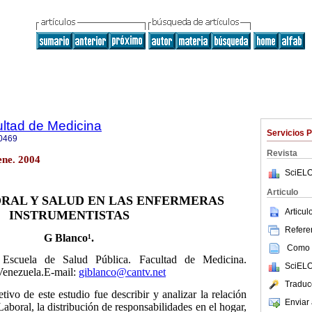
ultad de Medicina
Servicios 
0469
Revista
ene. 2004
SciELO
Articulo
RAL Y SALUD EN LAS ENFERMERAS
Articu
INSTRUMENTISTAS
Referen
G Blanco¹.
Como c
. Escuela de Salud Pública. Facultad de Medicina.
SciELO
Venezuela.E-mail:
giblanco@cantv.net
Traduc
etivo de este estudio fue describir y analizar la relación
Enviar 
 Laboral, la distribución de responsabilidades en el hogar,