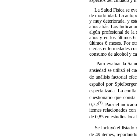
aspectos del cuidado y m
La Salud Física se evalu
de morbilidad. La autope
y muy deteriorada, y es
años atrás. Los Indicado
algún profesional de la 
años y en los últimos 6
últimos 6 meses. Por otr
ciertas enfermedades com
consumo de alcohol y can
Para evaluar la Salud 
ansiedad se utilizó el c
de análisis factorial ef
español por Spielberger
especializada. La confi
cuestionario que consta
(3)
0,72
. Para el indicad
itemes relacionados con 
de 0,85 en estudios local
Se incluyó el listado d
de 49 itemes, reportand