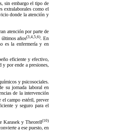
, sin embargo el tipo de
es extralaborales como el
rvicio donde la atención y
ran atención por parte de
(3,4,5,6)
s últimos años
. En
mo es la enfermería y en
eño eficiente y efectivo,
d y por ende a presiones,
químicos y psicosociales.
de su jornada laboral en
encias de la intervención
 el campo estéril, prever
iciente y seguro para el
(10)
ue Karasek y Theorell
onvierte a ese puesto, en