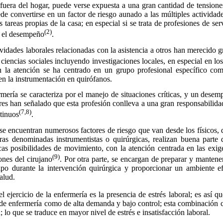
era del hogar, puede verse expuesta a una gran cantidad de tensiones
de convertirse en un factor de riesgo aunado a las múltiples actividad
s tareas propias de la casa; en especial si se trata de profesiones de se
(2)
a el desempeño
.
vidades laborales relacionadas con la asistencia a otros han merecido g
 ciencias sociales incluyendo investigaciones locales, en especial en lo
ón la atención se ha centrado en un grupo profesional específico co
en la instrumentación en quirófanos.
ía se caracteriza por el manejo de situaciones críticas, y un desemp
res han señalado que esta profesión conlleva a una gran responsabilida
(7,8)
tinuos
.
 encuentran numerosos factores de riesgo que van desde los físicos, 
ras denominadas instrumentistas o quirúrgicas, realizan buena parte 
as posibilidades de movimiento, con la atención centrada en las exig
(9)
ones del cirujano
. Por otra parte, se encargan de preparar y mantener
ipo durante la intervención quirúrgica y proporcionar un ambiente ef
alud.
jercicio de la enfermería es la presencia de estrés laboral; es así q
o de enfermería como de alta demanda y bajo control; esta combinación c
n; lo que se traduce en mayor nivel de estrés e insatisfacción laboral.