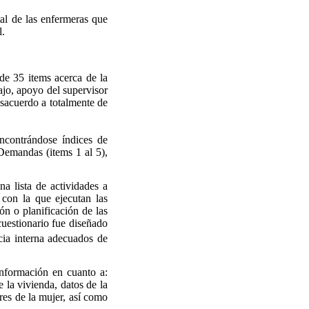
al de las enfermeras que
l.
de 35 items acerca de la
bajo, apoyo del supervisor
esacuerdo a totalmente de
encontrándose índices de
 Demandas (items 1 al 5),
na lista de actividades a
 con la que ejecutan las
ión o planificación de las
 cuestionario fue diseñado
cia interna adecuados de
información en cuanto a:
e la vivienda, datos de la
res de la mujer, así como