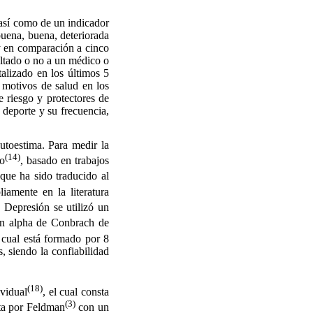
 así como de un indicador
buena, buena, deteriorada
y en comparación a cinco
ultado o no a un médico o
talizado en los últimos 5
 motivos de salud en los
e riesgo y protectores de
 deporte y su frecuencia,
toestima. Para medir la
(14)
io
, basado en trabajos
 que ha sido traducido al
iamente en la literatura
 Depresión se utilizó un
un alpha de Conbrach de
 cual está formado por 8
, siendo la confiabilidad
(18)
vidual
, el cual consta
(3)
rta por Feldman
con un