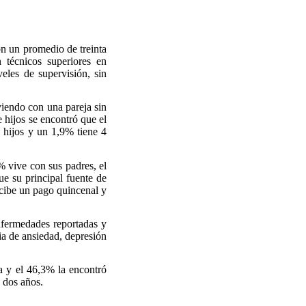
on un promedio de treinta
 técnicos superiores en
eles de supervisión, sin
viendo con una pareja sin
 hijos se encontró que el
e hijos y un 1,9% tiene 4
% vive con sus padres, el
ue su principal fuente de
ecibe un pago quincenal y
enfermedades reportadas y
ia de ansiedad, depresión
a y el 46,3% la encontró
e dos años.