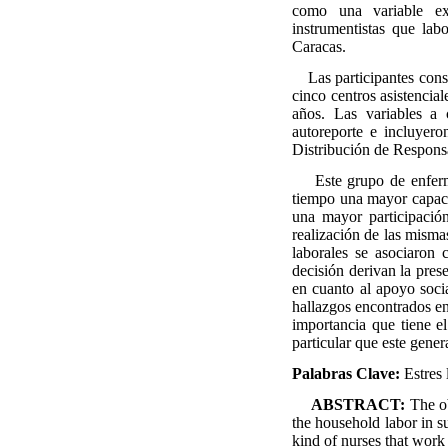
como una variable ext
instrumentistas que lab
Caracas.
Las participantes consti
cinco centros asistencia
años. Las variables a 
autoreporte e incluyer
Distribución de Responsa
Este grupo de enfermer
tiempo una mayor capacid
una mayor participación
realización de las misma
laborales se asociaron
decisión derivan la pre
en cuanto al apoyo soci
hallazgos encontrados en 
importancia que tiene el
particular que este gene
Palabras Clave:
Estres 
ABSTRACT:
The ob
the household labor in su
kind of nurses that work 