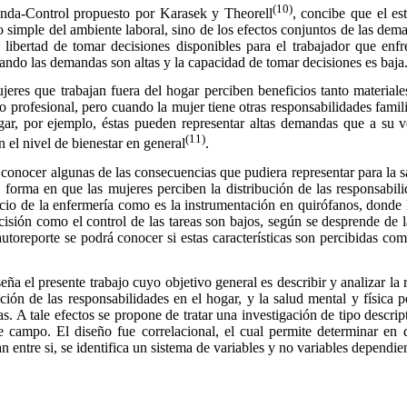
(10)
-Control propuesto por Karasek y Theorell
, concibe que el est
o simple del ambiente laboral, sino de los efectos conjuntos de las dem
a libertad de tomar decisiones disponibles para el trabajador que enf
uando las demandas son altas y la capacidad de tomar decisiones es baja
eres que trabajan fuera del hogar perciben beneficios tanto material
 profesional, pero cuando la mujer tiene otras responsabilidades famili
gar, por ejemplo, éstas pueden representar altas demandas que a su v
(11)
 el nivel de bienestar en general
.
onocer algunas de las consecuencias que pudiera representar para la sa
a forma en que las mujeres perciben la distribución de las responsabil
cicio de la enfermería como es la instrumentación en quirófanos, donde
cisión como el control de las tareas son bajos, según se desprende de 
autoreporte se podrá conocer si estas características son percibidas co
a el presente trabajo cuyo objetivo general es describir y analizar la r
bución de las responsabilidades en el hogar, y la salud mental y física
s. A tale efectos se propone de tratar una investigación de tipo descrip
de campo. El diseño fue correlacional, el cual permite determinar en 
n entre si, se identifica un sistema de variables y no variables dependie