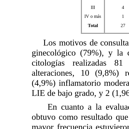
III
4
IV o más
1
Total
27
Los motivos de consultas 
ginecológico (79%), y la 
citologías realizadas 81
alteraciones, 10 (9,8%) r
(4,9%) inflamatorio moder
LIE de bajo grado, y 2 (1,9
En cuanto a la evaluació
obtuvo como resultado que 
mayor frecuencia estuviero