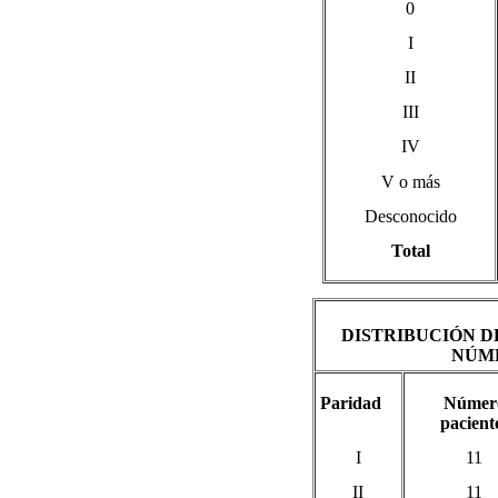
0
I
II
III
IV
V o más
Desconocido
Total
DISTRIBUCIÓN D
NÚME
Paridad
Númer
pacient
I
11
II
11