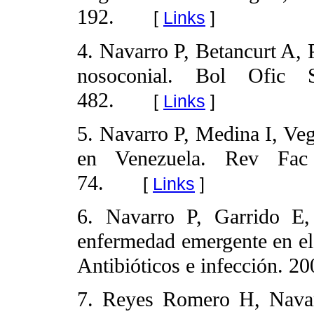
192.
[
Links
]
4. Navarro P, Betancurt A, 
nosoconial. Bol Ofic
482.
[
Links
]
5. Navarro P, Medina I, Ve
en Venezuela. Rev Fa
74.
[
Links
]
6. Navarro P, Garrido E,
enfermedad emergente en el 
Antibióticos e infección. 20
7. Reyes Romero H, Nava