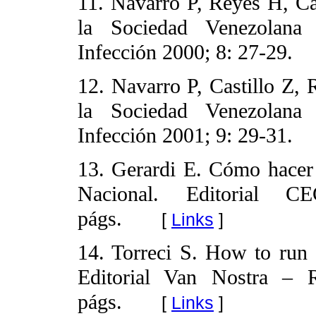
11. Navarro P, Reyes H, Cas
la Sociedad Venezolana d
Infección 2000; 8: 27-29.
12. Navarro P, Castillo Z, R
la Sociedad Venezolana d
Infección 2001; 9: 29-31.
13. Gerardi E. Cómo hacer 
Nacional. Editorial 
págs.
[
Links
]
14. Torreci S. How to run s
Editorial Van Nostra – 
págs.
[
Links
]