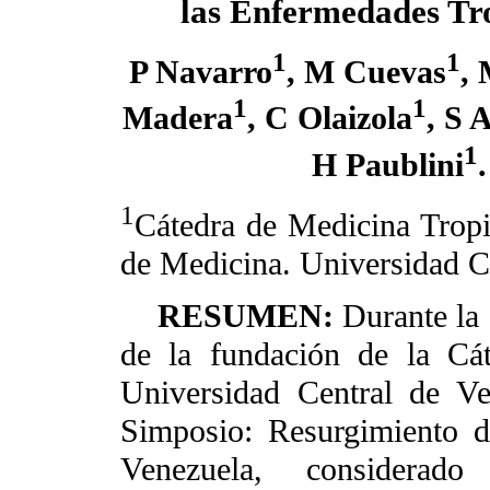
las Enfermedades Tr
1
1
P Navarro
, M Cuevas
,
1
1
Madera
, C Olaizola
, S 
1
H Paublini
.
1
Cátedra de Medicina Tropic
de Medicina. Universidad C
RESUMEN:
Durante la
de la fundación de la Cá
Universidad Central de Ve
Simposio: Resurgimiento d
Venezuela, considerado