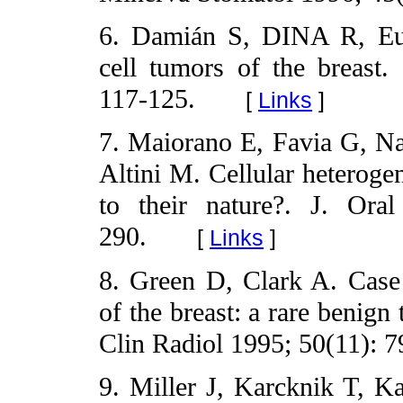
6. Damián S, DINA R, Eus
cell tumors of the breast
117-125.
[
Links
]
7. Maiorano E, Favia G, Na
Altini M. Cellular heterogen
to their nature?. J. Ora
290.
[
Links
]
8. Green D, Clark A. Case 
of the breast: a rare benig
Clin Radiol 1995; 50(11): 7
9. Miller J, Karcknik T, Ka