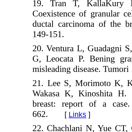
19. Tran T, KallaKury 
Coexistence of granular cell
ductal carcinoma of the b
149-151.
20. Ventura L, Guadagni S, 
G, Leocata P. Bening gran
misleading disease. Tumori 
21. Lee S, Morimoto K, K
Wakasa K, Kinoshita H. G
breast: report of a case
662.
[
Links
]
22. Chachlani N, Yue CT, 