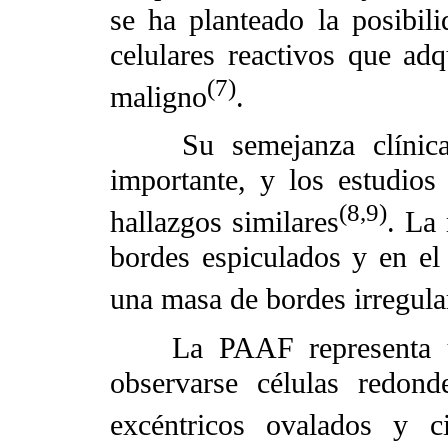
se ha planteado la posibil
celulares reactivos que ad
(7)
maligno
.
Su semejanza clínica 
importante, y los estudio
(8,9)
hallazgos similares
. La
bordes espiculados y en e
una masa de bordes irregula
La PAAF representa un 
observarse células redon
excéntricos ovalados y c