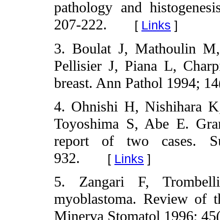
pathology and histogenesis
207-222.
[
Links
]
3. Boulat J, Mathoulin M
Pellisier J, Piana L, Char
breast. Ann Pathol 1994; 14
4. Ohnishi H, Nishihara 
Toyoshima S, Abe E. Granu
report of two cases. S
932.
[
Links
]
5. Zangari F, Trombell
myoblastoma. Review of the
Minerva Stomatol 1996; 45(