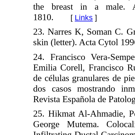
the breast in a male. 
1810.
[
Links
]
23. Narres K, Soman C. Gr
skin (letter). Acta Cytol 19
24. Francisco Vera-Sempe
Emilia Corell, Francisco
de células granulares de pi
dos casos mostrando inmun
Revista Española de Patolog
25. Hikmat Al-Ahmadie, Pe
George Mutema. Colocal
Infiltrating Ductal Carcino