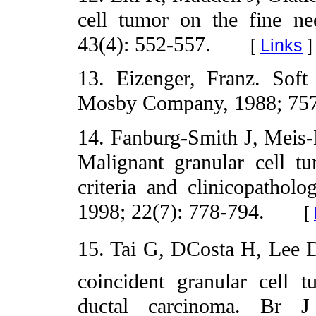
cell tumor on the fine ne
43(4): 552-557.
[
Links
]
13. Eizenger, Franz. Soft
Mosby Company, 1988; 757
14. Fanburg-Smith J, Meis
Malignant granular cell tu
criteria and clinicopathol
1998; 22(7): 778-794.
[
15. Tai G, DCosta H, Lee D
coincident granular cell 
ductal carcinoma. Br J