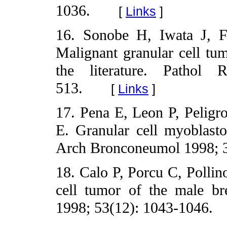
1036.
[
Links
]
16. Sonobe H, Iwata J, F
Malignant granular cell tum
the literature. Pathol
513.
[
Links
]
17. Pena E, Leon P, Peligr
E. Granular cell myoblasto
Arch Bronconeumol 1998; 3
18. Calo P, Porcu C, Pollin
cell tumor of the male br
1998; 53(12): 1043-1046.