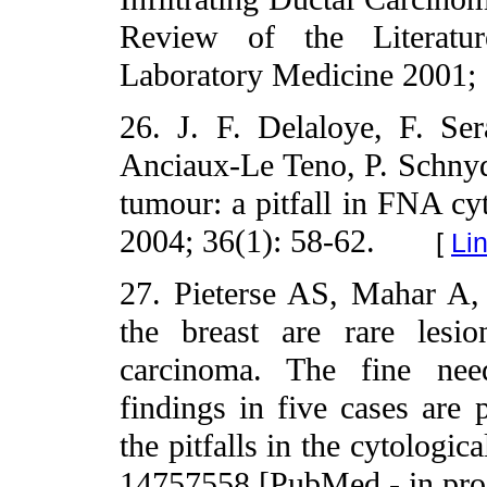
Review of the Literatu
Laboratory Medicine 2001; 
26. J. F. Delaloye, F. Se
Anciaux-Le Teno, P. Schnyd
tumour: a pitfall in FNA cyt
2004; 36(1): 58-62.
[
Li
27. Pieterse AS, Mahar A, 
the breast are rare lesi
carcinoma. The fine nee
findings in five cases are p
the pitfalls in the cytologi
14757558 [PubMed - in pro