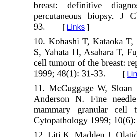
breast: definitive diagn
percutaneous biopsy. J C
93.
[
Links
]
10. Kohashi T, Kataoka T,
S, Yahata H, Asahara T, Fu
cell tumour of the breast: r
1999; 48(1): 31-33.
[
Li
11. McCuggage W, Sloan S
Anderson N. Fine needle
mammary granular cell t
Cytopathology 1999; 10(6):
12. Liti K, Madden J, Olati