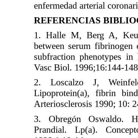
enfermedad arterial coronari
REFERENCIAS BIBLI
1. Halle M, Berg A, Keu
between serum fibrinogen
subfraction phenotypes in
Vasc Biol. 1996;16:144-14
2. Loscalzo J, Weinf
Lipoprotein(a), fibrin bin
Arteriosclerosis 1990; 10:
3. Obregón Oswaldo. Hipe
Prandial. Lp(a). Concept