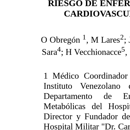
RIESGO DE ENFE
CARDIOVASCU
1
2
O Obregón
, M Lares
;
4
5
Sara
; H Vecchionacce
,
1 Médico
Coordinador
Instituto Venezolano
Departamento de En
Metabólicas del Hospi
Director y Fundador de
Hospital Militar "Dr. Ca