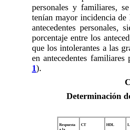
personales y familiares, s
tenían mayor incidencia de
antecedentes personales,
porcentaje entre los anteced
que los intolerantes a las g
en antecedentes familiare
1
).
C
Determinación de
Respuesta
CT
HDL
L
a la