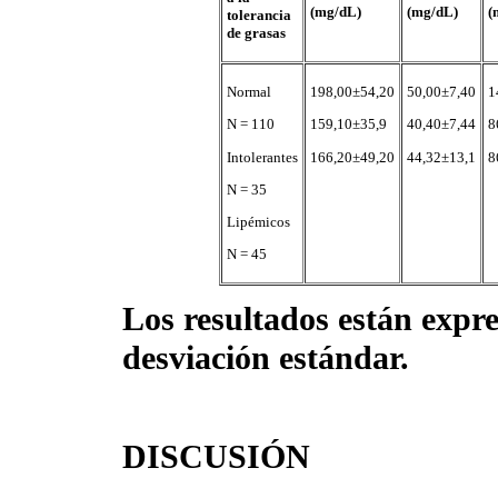
(mg/dL)
(mg/dL)
(
tolerancia
de grasas
Normal
198,00±54,20
50,00±7,40
1
N = 110
159,10±35,9
40,40±7,44
8
Intolerantes
166,20±49,20
44,32±13,1
8
N = 35
Lipémicos
N = 45
Los resultados están expr
desviación estándar.
DISCUSIÓN