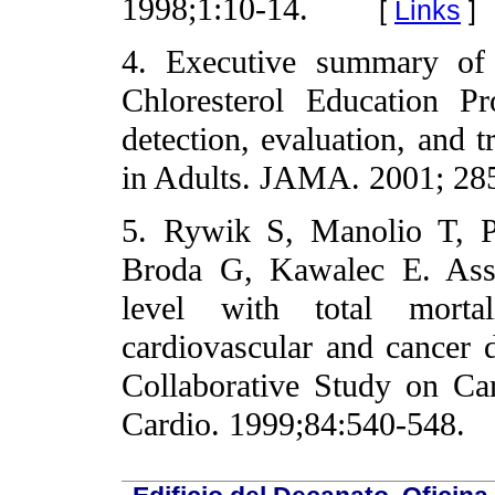
1998;1:10-14.
[
Links
]
4. Executive summary of 
Chloresterol Education 
detection, evaluation, and t
in Adults. JAMA. 2001; 28
5. Rywik S, Manolio T, P
Broda G, Kawalec E. Assoc
level with total morta
cardiovascular and cancer 
Collaborative Study on Ca
Cardio. 1999;84:540-548.