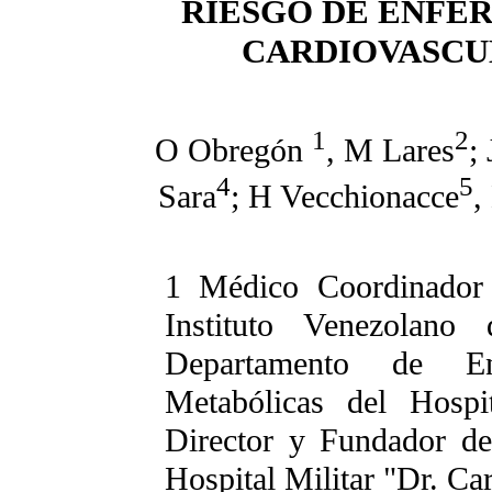
RIESGO DE ENFE
CARDIOVASCU
1
2
O Obregón
, M Lares
;
4
5
Sara
; H Vecchionacce
,
1 Médico
Coordinador
Instituto Venezolano
Departamento de En
Metabólicas del Hospi
Director y Fundador de
Hospital Militar "Dr. Ca