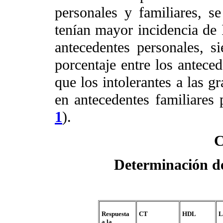
personales y familiares, s
tenían mayor incidencia de
antecedentes personales,
porcentaje entre los anteced
que los intolerantes a las g
en antecedentes familiare
1
).
C
Determinación de
Respuesta
CT
HDL
L
a la