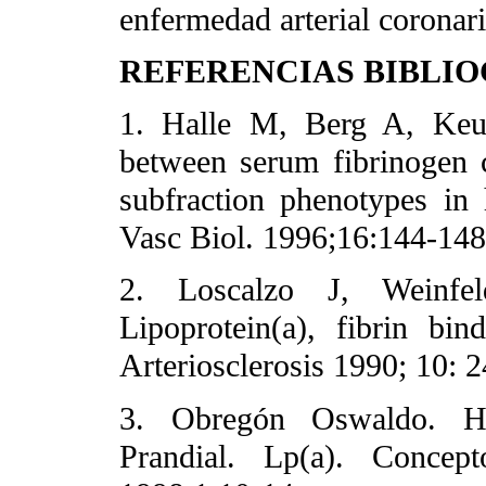
enfermedad arterial coronari
REFERENCIAS BIBLI
1. Halle M, Berg A, Keu
between serum fibrinogen
subfraction phenotypes in
Vasc Biol. 1996;16:144-14
2. Loscalzo J, Weinf
Lipoprotein(a), fibrin bin
Arteriosclerosis 1990; 10:
3. Obregón Oswaldo. Hipe
Prandial. Lp(a). Concept