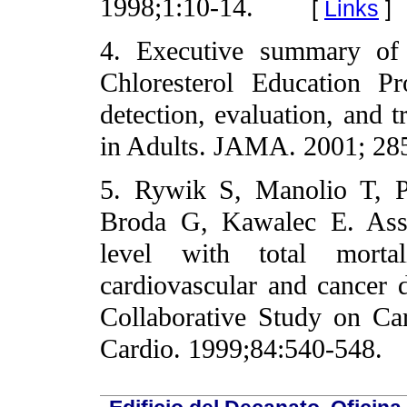
1998;1:10-14.
[
Links
]
4. Executive summary of 
Chloresterol Education 
detection, evaluation, and t
in Adults. JAMA. 2001; 28
5. Rywik S, Manolio T, P
Broda G, Kawalec E. Assoc
level with total morta
cardiovascular and cancer 
Collaborative Study on Ca
Cardio. 1999;84:540-548.