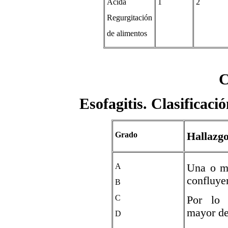
Ácida
1
2
Regurgitación
de alimentos
C
Esofagitis. Clasificac
Grado
Hallazg
A
Una o má
confluye
B
C
Por lo 
mayor de
D