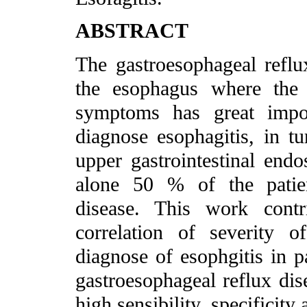
ABSTRACT
The gastroesophageal reflux
the esophagus where the 
symptoms has great impor
diagnose esophagitis, in t
upper gastrointestinal end
alone 50 % of the patien
disease. This work cont
correlation of severity 
diagnose of esophgitis in pa
gastroesophageal reflux dise
high sensibility, specificity