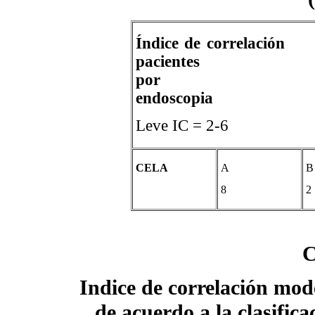
Índice de correlac
pacientes 
por
endoscopia
Leve IC = 
CELA
A
B
8
2
C
Indice de correlación mode
de acuerdo a la clasific