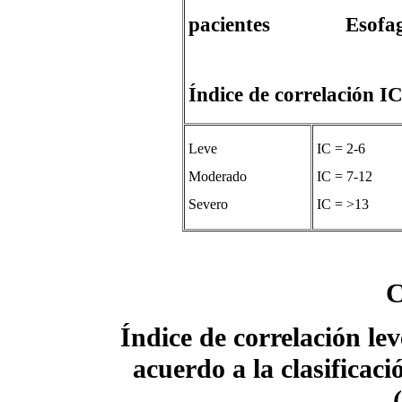
Nº
pacientes Esofagiti
Tota
Índice de correlación I
Leve
IC = 2-6
Moderado
IC = 7-12
Severo
IC = >13
C
Índice de correlación lev
acuerdo a la clasificac