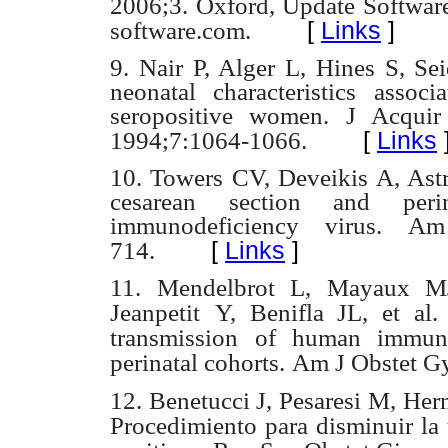
2006;3. Oxford, Update Software 
[
Links
]
software.com.
9. Nair P, Alger L, Hines S, Se
neonatal characteristics assoc
seropositive women. J Acqui
[
Links
1994;7:1064-1066.
10. Towers CV, Deveikis A, Astr
cesarean section and per
immunodeficiency virus. A
[
Links
]
714.
11. Mendelbrot L, Mayaux M
Jeanpetit
Y, Benifla JL, et al.
transmission
of human immuno
perinatal cohorts.
Am J Obstet G
12. Benetucci J, Pesaresi M, Her
Procedimiento para disminuir la 