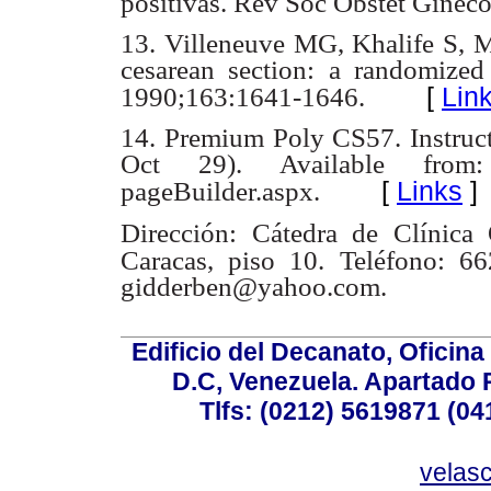
positivas. Rev Soc Obstet Gineco
13. Villeneuve MG, Khalife S, Ma
cesarean section: a randomized
[
Lin
1990;163:1641-1646.
14. Premium Poly CS57. Instruct
Oct 29). Available from: ht
[
Links
]
pageBuilder.aspx.
Dirección: Cátedra de Clínica O
Caracas, piso 10.
Teléfono: 6
gidderben@yahoo.com.
Edificio del Decanato, Oficina
D.C, Venezuela. Apartado 
Tlfs: (0212) 5619871 (0
velas