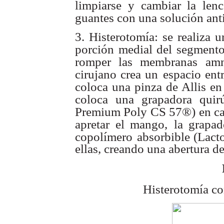
limpiarse y cambiar la lenc
guantes con una solución ant
3. Histerotomía: se realiza u
porción medial del segmento
romper las membranas
amn
cirujano crea un
espacio ent
coloca una pinza de Allis en
coloca una grapadora quir
Premium Poly CS 57®) en c
apretar el mango,
la grapad
copolímero
absorbible (Lacto
ellas, creando una abertura d
Histerotomía c