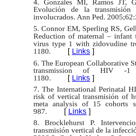
4. Gonzáles MI, Ramos JT, Gu
Evolución de la transmisión 
involucrados. Ann Ped. 2005;62:
5. Connor EM, Sperling RS, Gelbe
Reduction of maternal – infant
virus type 1 with zidovudine t
[
Links
]
1180.
6. The European Collaborative St
transmission of HIV -1 i
[
Links
]
1180.
7. The International Perinatal 
risk of vertical transmisión of
meta analysis of 15 cohorts 
[
Links
]
987.
8. Brocklehurst P. Intervenc
transmisión vertical de la infec