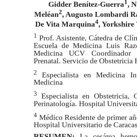
1
Gidder Benítez-Guerra
, 
2
Meléan
, Augusto Lombardi R
4
De Vita Marquina
, Yorkshire
1
Prof. Asistente, Cátedra de Clíni
Escuela de Medicina Luis
Raze
Medicina UCV
Coordinador 
Prenatal. Servicio de Obstetricia 
2
Especialista en Medicina Int
Medicina
3
Especialista en Obstetricia, 
Perinatología.
Hospital Universit
4
Médico Residente de primer año
Hospital Universitario de Caracas
RESUMEN:
La cesárea hemo