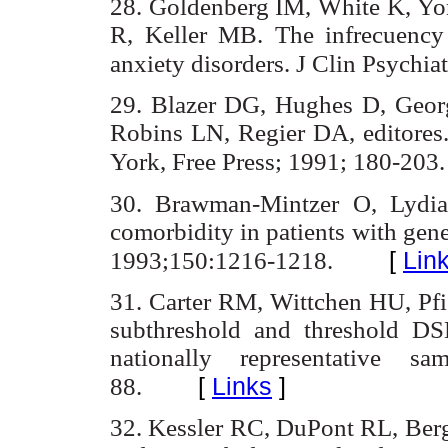
28. Goldenberg IM, White K, Y
R, Keller MB. The infrecuency
anxiety disorders. J Clin Psychia
29. Blazer DG, Hughes D, Georg
Robins LN, Regier DA, editores. 
York, Free Press; 1991; 180-203.
30. Brawman-Mintzer O, Lydia
comorbidity in patients with gene
[
Lin
1993;150:1216-1218.
31. Carter RM, Wittchen HU, Pfis
subthreshold and threshold DS
nationally representative sa
[
Links
]
88.
32. Kessler RC, DuPont RL, Berg