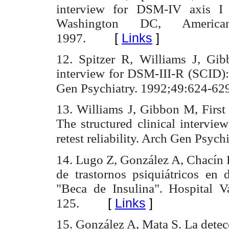
interview for DSM-IV axis I d
Washington DC, American 
[
Links
]
1997.
12. Spitzer R, Williams J, Gib
interview for DSM-III-R (SCID): I
Gen Psychiatry. 1992;49:624-62
13. Williams J, Gibbon M, First 
The structured clinical intervie
retest reliability. Arch Gen Psyc
14. Lugo Z, González A, Chacín L
de trastornos psiquiátricos en 
"Beca de Insulina". Hospital 
[
Links
]
125.
15. González A, Mata S. La detec