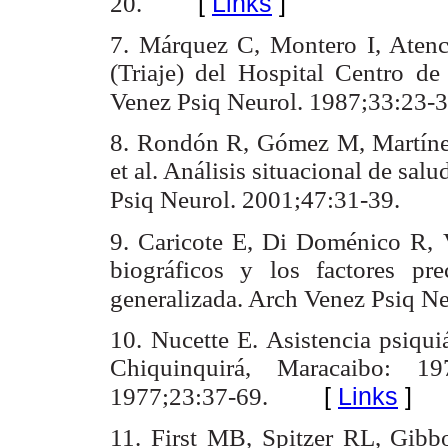
[
Links
]
20.
7. Márquez C, Montero I, Atenc
(Triaje) del Hospital Centro d
Venez Psiq Neurol. 1987;33:23-3
8. Rondón R, Gómez M, Martíne
et al. Análisis situacional de sal
Psiq Neurol. 2001;47:31-39.
9. Caricote E, Di Doménico R, V
biográficos y los factores pr
generalizada. Arch Venez Psiq N
10. Nucette E. Asistencia psiqui
Chiquinquirá, Maracaibo: 1
[
Links
]
1977;23:37-69.
11. First MB, Spitzer RL, Gibb