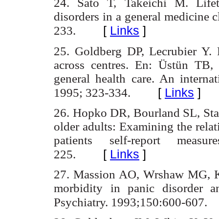
24. Sato T, Takeichi M. Lifet
disorders in a general medicine c
[
Links
]
233.
25. Goldberg DP, Lecrubier Y. 
across centres. En: Üstün TB, S
general health care. An intern
[
Links
]
1995; 323-334.
26. Hopko DR, Bourland SL, Stan
older adults: Examining the relat
patients self-report measu
[
Links
]
225.
27. Massion AO, Wrshaw MG, Kel
morbidity in panic disorder a
Psychiatry. 1993;150:600-607.