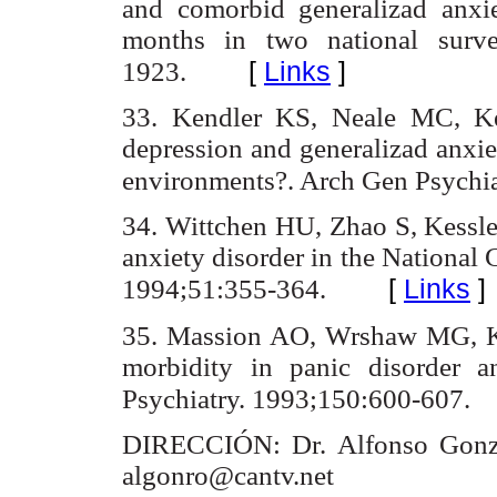
and comorbid generalizad anxi
months in two national surve
[
Links
]
1923.
33. Kendler KS, Neale MC, Ke
depression and generalizad anxie
environments?. Arch Gen Psychia
34. Wittchen HU, Zhao S, Kessl
anxiety disorder in the National
[
Links
]
1994;51:355-364.
35. Massion AO, Wrshaw MG, Kel
morbidity in panic disorder a
Psychiatry. 1993;150:600-607.
DIRECCIÓN: Dr. Alfonso Gonzá
algonro@cantv.net