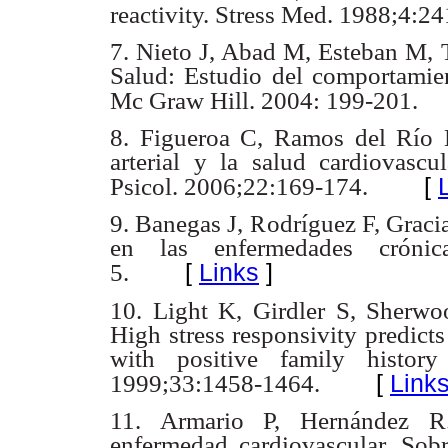
reactivity. Stress Med. 1988;4:2
7. Nieto J, Abad M, Esteban M, T
Salud: Estudio del comportamie
Mc Graw Hill. 2004: 199-201.
8. Figueroa C, Ramos del Río B
arterial y la salud cardiovascul
[
Psicol. 2006;22:169-174.
9
. Banegas J, Rodríguez F, Gracia
en las enfermedades cróni
[
Links
]
5.
10.
Light K, Girdler S, Sherwo
High
stress responsivity predict
with positive family history
[
Link
1999;33:1458-1464.
11.
Armario P, Hernández R. I
enfermedad
cardiovascular. Sob