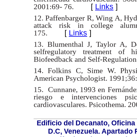
[
Links
]
2001:69-
76.
12.
Paffenbarger R, Wing A, Hyde 
attack risk in college alu
[
Links
]
175.
13. Blumenthal J, Taylor A, De
selfregulatory
treatment of h
Biofeedback and Self-Regulation
14.
Folkins C, Sime W. Physica
American Psychologist. 1991;36
15
. Cunnane, 1993 en Fernández
riesgo e intervenciones psic
cardiovasculares. Psicothema. 2
Edificio del Decanato, Oficina
D.C, Venezuela. Apartado 