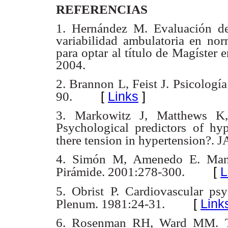
REFERENCIAS
1. Hernández M. Evaluación de 
variabilidad ambulatoria en no
para optar al título de Magíster
2004.
2. Brannon L, Feist J. Psicologí
[
Links
]
90.
3. Markowitz J, Matthews K
Psychological predictors of hy
there tension in hypertension?.
4. Simón M, Amenedo E. Manua
[
L
Pirámide. 2001:278-300.
5. Obrist P. Cardiovascular ps
[
Link
Plenum. 1981:24-31.
6. Rosenman RH, Ward MM. The