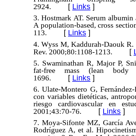
[
Links
]
2924.
3. Hostmark AT. Serum albumin a
A population-based, cross sectio
[
Links
]
113.
4. Wyss M, Kaddurah-Daouk R. C
[
Rev. 2000;80:1108-1213.
5. Swaminathan R, Major P, Sni
fat-free mass (lean body
[
Links
]
1696.
6. Ulate-Montero G, Fernández-R
con variables dietéticas, antrop
riesgo cardiovascular en estu
[
Links
]
2001;43:70-76.
7. Moya-Sifonte MZ, García Ave
Rodríguez A, et al. Hipocinetis