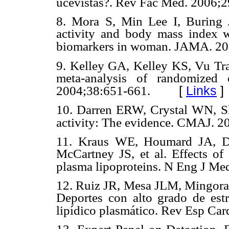
ucevistas?. Rev Fac Med. 2006;2
8. Mora S, Min Lee I, Buring 
activity and body mass index wi
biomarkers in woman. JAMA. 20
9. Kelley GA, Kelley KS, Vu Tran
meta-analysis of randomized c
[
Links
]
2004;38:651-661.
10. Darren ERW, Crystal WN, Sh
activity: The evidence. CMAJ. 2
11. Kraus WE, Houmard JA, D
McCartney JS, et al. Effects of
plasma lipoproteins. N Eng J M
12. Ruiz JR, Mesa JLM, Mingoran
Deportes con alto grado de estré
lipídico plasmático. Rev Esp Car