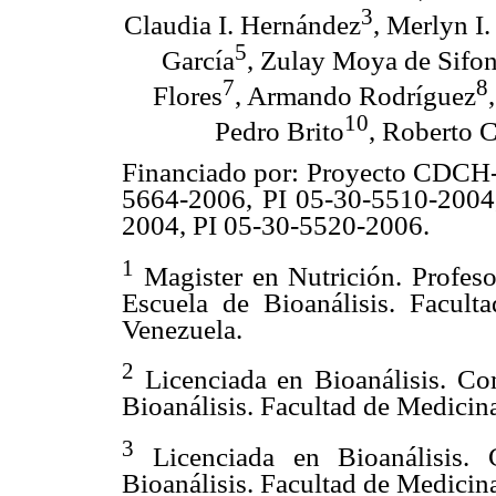
3
Claudia I. Hernández
, Merlyn I.
5
García
, Zulay Moya de Sifon
7
8
Flores
, Armando Rodríguez
10
Pedro Brito
, Roberto 
Financiado por: Proyecto CDCH
5664-2006, PI 05-30-5510-2004
2004, PI 05-30-5520-2006.
1
Magister en Nutrición. Profes
Escuela de Bioanálisis. Facult
Venezuela.
2
Licenciada en Bioanálisis. Co
Bioanálisis. Facultad de Medicin
3
Licenciada en Bioanálisis. 
Bioanálisis. Facultad de Medicin