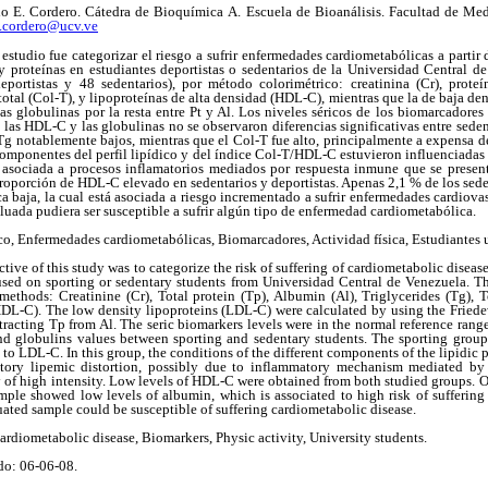
E. Cordero. Cátedra de Bioquímica A. Escuela de Bioanálisis. Facultad de Med
cordero@ucv.ve
estudio fue categorizar el riesgo a sufrir enfermedades cardiometabólicas a partir
y proteínas en estudiantes deportistas o sedentarios de la Universidad Central d
portistas y 48 sedentarios), por método colorimétrico: creatinina (Cr), proteín
l total (Col-T), y lipoproteínas de alta densidad (HDL-C), mientras que la de baja 
as globulinas por la resta entre Pt y Al. Los niveles séricos de los biomarcadores
 las HDL-C y las globulinas no se observaron diferencias significativas entre seden
Tg notablemente bajos, mientras que el Col-T fue alto, principalmente a expensa d
componentes del perfil lipídico y del índice Col-T/HDL-C estuvieron influenciadas p
 asociada a procesos inflamatorios mediados por respuesta inmune que se presenta
proporción de HDL-C elevado en sedentarios y deportistas. Apenas 2,1 % de los sede
ca baja, la cual está asociada a riesgo incrementado a sufrir enfermedades cardio
luada pudiera ser susceptible a sufrir algún tipo de enfermedad cardiometabólica.
ico, Enfermedades cardiometabólicas, Biomarcadores, Actividad física, Estudiantes u
ive of this study was to categorize the risk of suffering of cardiometabolic disease.
sed on sporting or sedentary students from Universidad Central de Venezuela. T
methods: Creatinine (Cr), Total protein (Tp), Albumin (Al), Triglycerides (Tg), T
HDL-C). The low density lipoproteins (LDL-C) were calculated by using the Fried
racting Tp from Al. The seric biomarkers levels were in the normal reference range
d globulins values between sporting and sedentary students. The sporting grou
to LDL-C. In this group, the conditions of the different components of the lipidic
itory lipemic distortion, possibly due to inflammatory mechanism mediated b
y of high intensity. Low levels of HDL-C were obtained from both studied groups. 
mple showed low levels of albumin, which is associated to high risk of suffering 
luated sample could be susceptible of suffering cardiometabolic disease.
ardiometabolic disease, Biomarkers, Physic activity, University students.
do: 06-06-08.