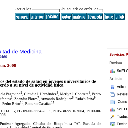
ultad de Medicina
Servicios 
0469
Revista
jun. 2008
SciELO
Articulo
os del estado de
salud en jóvenes universitarios de
erdo a su nivel de actividad física
Articu
2
3
4
iela Pagavino
, Claudia I. Hernández
, Merlyn I. Contrera
, Pedro
Referen
6
7
8
9
ifontes
, Zhandra Flores
, Armando Rodríguez
, Rubén Peña
,
Como c
10
11
Pedro Brito
, Roberto Casañas
SciELO
CDCH-UCV, PG 09-00-5664-2006, PI 05-30-5510-2004, PI 09-00-
006.
Traduc
Profesor Agregado. Cátedra de Bioquímica "A". Escuela de
Enviar 
icina. Universidad Central de Venezuela.