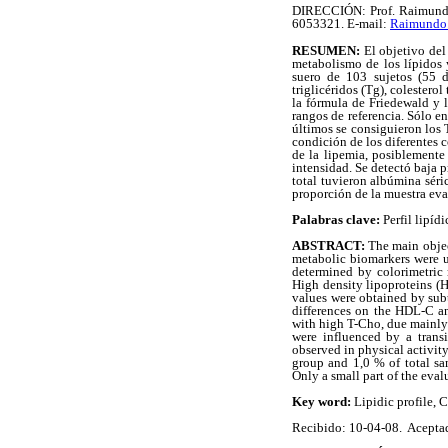
DIRECCIÓN: Prof. Raimundo 
6053321. E-mail:
Raimundo.
RESUMEN:
El objetivo del 
metabolismo de los lípidos 
suero de 103 sujetos (55 de
triglicéridos (Tg), colestero
la fórmula de Friedewald y l
rangos de referencia. Sólo en
últimos se consiguieron los 
condición de los diferentes 
de la lipemia, posiblemente
intensidad. Se detectó baja 
total tuvieron albúmina séri
proporción de la muestra eva
Palabras clave:
Perfil lipíd
ABSTRACT:
The main object
metabolic biomarkers were u
determined by colorimetric 
High density lipoproteins (
values were obtained by subt
differences on the HDL-C an
with high T-Cho, due mainly 
were influenced by a trans
observed in physical activit
group and 1,0 % of total sa
Only a small part of the eva
Key word:
Lipidic profile, C
Recibido: 10-04-08. Acepta