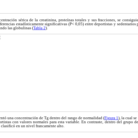
entración sérica de la creatinina, proteínas totales y sus fracciones, se consigu
ferencias estadísticamente significativas (P< 0,05) entre deportistas y sedentarios p
ando las globulinas (
Tabla 2
).
entó una concentración de Tg dentro del rango de normalidad (
Figura 1
), la cual s
rtistas con valores normales para esta variable. En contraste, dentro del grupo d
clasificó en un nivel francamente alto.