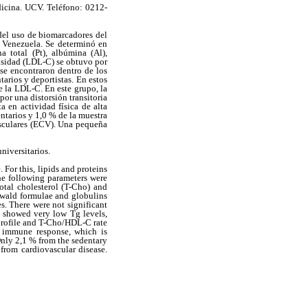
icina. UCV. Teléfono: 0212-
 del uso de biomarcadores del
e Venezuela. Se determinó en
a total (Pt), albúmina (Al),
densidad (LDL-C) se obtuvo por
 se encontraron dentro de los
tarios y deportistas. En estos
e la LDL-C. En este grupo, la
or una distorsión transitoria
 en actividad física de alta
ntarios y 1,0 % de la muestra
vasculares (ECV). Una pequeña
niversitarios.
 For this, lipids and proteins
he following parameters were
otal cholesterol (T-Cho) and
ewald formulae and globulins
s. There were not significant
p showed very low Tg levels,
 profile and T-Cho/HDL-C rate
y immune response, which is
Only 2,1 % from the sedentary
from cardiovascular disease.