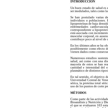
INTRODUCCIÓN
Un buen estado de salud es e
ser modulados, tales como la a
Se han postulado varias de
individuos o poblaciones. E
lipoproteínas de baja densi
enfermedades cardiovascul
correspondiente a lipoprote
está asociada con incremento
muscular corporal, en ausenc
contribuye poco al nivel de 
En los últimos años se ha o
posiblemente como efecto de
vienen dados como consecuen
Numerosos estudios sustenta
salud, así como con una dis
mayoría de estos se han re
cantidad e intensidad del ej
plasmático de distintos tipos
En tal sentido, el objetivo d
Universidad Central de Venez
sérica, la proteína total sér
uso de los puntos de corte p
MÉTODOS
Como parte de las actividade
Bioanálisis y Nutrición y Di
el que se evaluaron 103 estu