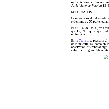
rechazándose la hipótesis nu
Social Science. Version
13 (
RESULTADOS
La muestra total del estudio
sedentarios y 55 pertenecían 
El 63,1 % de los sujetos ev
que 15,5 % expuso que padecí
no fumaba.
En la
Tabla 1
se presenta el 
de la muestra, así como en lo
observaron diferencias signi
exhibieron Tg notablemente b