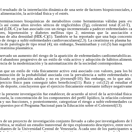
l resultado de la interrelación dinámica de una serie de factores biopsicosociales
limentación, la actividad física y el estrés.
terminaciones bioquímicas de metabolitos como herramientas válidas para ev
s así como altos niveles séricos de triglicéridos (Tg), colesterol total (Col-T),
dad (LDL-C) se han asociado con un riesgo incrementado a padecer enfermedades ca
ares, hipertensión y diabetes mellitus tipo 2; mientras que la asociación e
ínas de alta densidad (HDL-C)(1). También se ha reportado que una baja concent
 de riesgo a sufrir enfermedades cardiovasculares(2,3). La creatinina en plasma ha
ia de patología de tipo renal (4); sin embargo, Swaminathan y col.(5) han sugeri
creatinina plasmática.
bservado un aumento del riesgo de la aparición de enfermedades cardiometabólicas 
l abandono progresivo de un estilo de vida activo y adopción de hábitos alimenta
cia de la modernización y la automatización de la sociedad contemporánea.
n que un estilo de vida físicamente activo está asociado con valores, para los bi
minución de la probabilidad asociada con la prevalencia a sufrir enfermedades 
alizado en población adulta y no en jóvenes(8-10). Sin embargo, en lo que aún
ercicio físico para conseguir tales beneficios(11). Ruiz y col.(12) al estudiar el
 de deporte, concluyeron que el ejercicio físicamente estresante influye negativame
e la presente investigación fue establecer, de acuerdo al nivel de la actividad físic
uela, la concentración de los componentes del perfil lipídico, la relación colester
ica y sus fracciones, y posteriormente, categorizar el riesgo a sufrir enfermedades c
ropuestos por el Programa Nacional para la Educación sobre el Colesterol(13).
s de un proyecto de investigación conjunto llevado a cabo por investigadores de 
etética, se realizó un estudio transversal de tipo exploratorio descriptivo, entre n
diantes de la Universidad Central de Venezuela. A cada uno de los participantes 