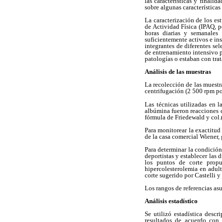
las características y finali
sobre algunas característica
La caracterización de los es
de Actividad Física (IPAQ, 
horas diarias y semanales 
suficientemente activos e in
integrantes de diferentes se
de entrenamiento intensivo pa
patologías o estaban con tra
Análisis de las muestras
La recolección de las muestr
centrifugación (2 500 rpm po
Las técnicas utilizadas en l
albúmina fueron reacciones c
fórmula de Friedewald y col.(
Para monitorear la exactitud
de la casa comercial Wiener, 
Para determinar la condición
deportistas y establecer las 
los puntos de corte propu
hipercolesterolemia en adul
corte sugerido por Castelli y
Los rangos de referencias as
Análisis estadístico
Se utilizó estadística descr
resultados de acuerdo con l