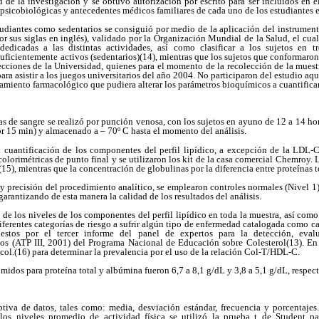
dad de la investigación y se obtuvo autorización por escrito para ser incluidos en 
s psicobiológicas y antecedentes médicos familiares de cada uno de los estudiantes 
tudiantes como sedentarios se consiguió por medio de la aplicación del instrument
por sus siglas en inglés), validado por la Organización Mundial de la Salud, el cual
dedicadas a las distintas actividades, así como clasificar a los sujetos en tr
suficientemente activos (sedentarios)(14), mientras que los sujetos que conformaron 
lecciones de la Universidad, quienes para el momento de la recolección de la mues
ra asistir a los juegos universitarios del año 2004. No participaron del estudio aq
tamiento farmacológico que pudiera alterar los parámetros bioquímicos a cuantificar
as de sangre se realizó por punción venosa, con los sujetos en ayuno de 12 a 14 hor
r 15 min) y almacenado a – 70º C hasta el momento del análisis.
a cuantificación de los componentes del perfil lipídico, a excepción de la LDL-C,
olorimétricas de punto final y se utilizaron los kit de la casa comercial Chemroy.
15), mientras que la concentración de globulinas por la diferencia entre proteínas 
 y precisión del procedimiento analítico, se emplearon controles normales (Nivel 1)
garantizando de esta manera la calidad de los resultados del análisis.
 de los niveles de los componentes del perfil lipídico en toda la muestra, así como
diferentes categorías de riesgo a sufrir algún tipo de enfermedad catalogada como c
estos por el tercer informe del panel de expertos para la detección, eval
tos (ATP III, 2001) del Programa Nacional de Educación sobre Colesterol(13). En t
 col.(16) para determinar la prevalencia por el uso de la relación Col-T/HDL-C.
umidos para proteína total y albúmina fueron 6,7 a 8,1 g/dL y 3,8 a 5,1 g/dL, respec
iptiva de datos, tales como: media, desviación estándar, frecuencia y porcentaje
os niveles promedio de actividad física se utilizó la prueba t de Student p