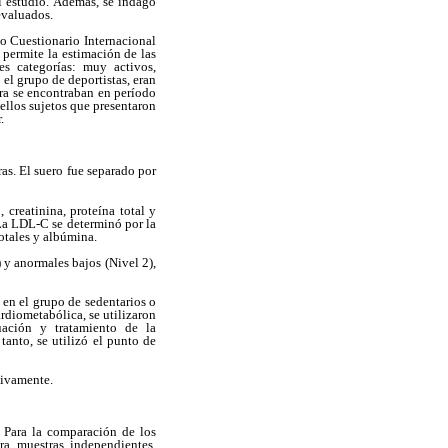
el estudio. Además, se indagó
evaluados.
o Cuestionario Internacional
 permite la estimación de las
es categorías: muy activos,
el grupo de deportistas, eran
tra se encontraban en período
uellos sujetos que presentaron
.
as. El suero fue separado por
 creatinina, proteína total y
 La LDL-C se determinó por la
totales y albúmina.
 y anormales bajos (Nivel 2),
 en el grupo de sedentarios o
ardiometabólica, se utilizaron
uación y tratamiento de la
anto, se utilizó el punto de
tivamente.
s. Para la comparación de los
ara muestras independientes,