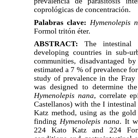
prevalencia de parasitosis int
coprológicas de concentración.
Palabras clave:
Hymenolepis 
Formol tritón éter.
ABSTRACT:
The intestinal 
developing countries in sub-ur
communities, disadvantaged by 
estimated a 7 % of prevalence fo
study of prevalence in the Fray 
was designed to determine the o
Hymenolepis nana
, correlate e
Castellanos) with the I intestinal
Katz method, using as the gold 
finding
Hymenolepis nana
. It 
224 Kato Katz and 224 Formol