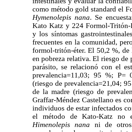
intestinales y evaluar la confiab
como método gold standard el For
Hymenolepis nana
. Se encuest
Kato Katz y 224 Formol-Tritón-Ét
y los síntomas gastrointestinal
frecuentes en la comunidad, pero
formol-tritón-éter. El 50,2 %, d
en pobreza relativa. El riesgo de 
parásito, se relacionó con el e
prevalencia=11,03; 95 %; P= 0
(riesgo de prevalencia=21,04; 95
de la madre (riesgo de preval
Graffar-Méndez Castellano es con
individuos de estar infectados con
el método de Kato-Katz no es
Himenolepis nana
ni de otros