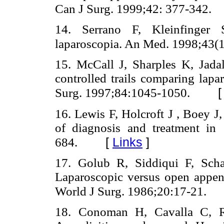
Can J Surg. 1999;42: 377-342.
14. Serrano F, Kleinfinger 
laparoscopia. An Med. 1998;43(1
15. McCall J, Sharples K, Jada
controlled trails comparing lap
Surg. 1997;84:1045-1050.
16. Lewis F, Holcroft J , Boey J
of diagnosis and treatment in
[
Links
]
684.
17. Golub R, Siddiqui F, Sch
Laparoscopic versus open append
World J Surg. 1986;20:17-21.
18. Conoman H, Cavalla C, R