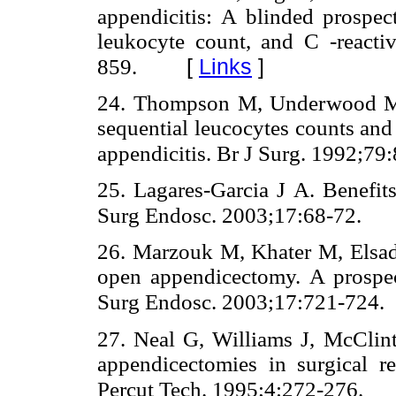
appendicitis: A blinded prospect
leukocyte count, and C -reacti
[
Links
]
859.
24. Thompson M, Underwood M,
sequential leucocytes counts and
appendicitis. Br J Surg. 1992;79
25. Lagares-Garcia J A. Benefits
Surg Endosc. 2003;17:68-72.
26. Marzouk M, Khater M, Elsa
open appendicectomy. A prospec
Surg Endosc. 2003;17:721-724.
27. Neal G, Williams J, McClint
appendicectomies in surgical 
Percut Tech. 1995;4:272-276.