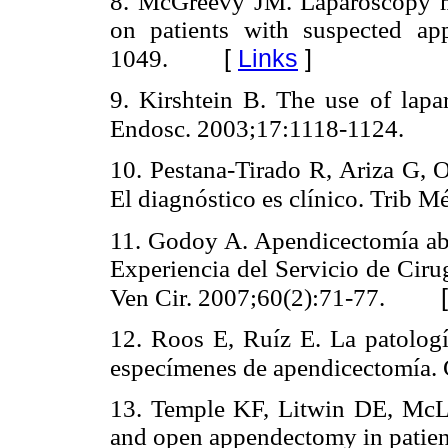
8. McGreevy JM. Laparoscopy ma
on patients with suspected ap
[
Links
]
1049.
9. Kirshtein B. The use of lap
Endosc. 2003;17:1118-1124.
10. Pestana-Tirado R, Ariza G, 
El diagnóstico es clínico. Trib 
11. Godoy A. Apendicectomía abi
Experiencia del Servicio de Ciru
Ven Cir. 2007;60(2):71-77.
12. Roos E, Ruíz E. La patologí
especímenes de apendicectomía.
13. Temple KF, Litwin DE, McLe
and open appendectomy in patient