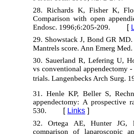
28. Richards K, Fisher K, Flo
Comparison with open appendic
[
Endosc. 1996;6:205-209.
29. Showstack J, Bond GR MD. C
Mantrels score. Ann Emerg Med.
30. Sauerland R, Lefering U, H
vs conventional appendectomy - 
trials. Langenbecks Arch Surg. 
31. Henle KP, Beller S, Rechn
appendectomy: A prospective r
[
Links
]
530.
32. Ortega AE, Hunter JG, P
comparison of laparoscopic a