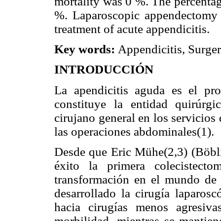
mortality was 0 %. The percentag
%. Laparoscopic appendectomy i
treatment of acute appendicitis.
Key words:
Appendicitis, Surger
INTRODUCCIÓN
La apendicitis aguda es el pro
constituye la entidad quirúrg
cirujano general en los servicios
las operaciones abdominales(1).
Desde que Eric Mühe(2,3) (Böbli
éxito la primera colecistect
transformación en el mundo de l
desarrollado la cirugía laparosc
hacia cirugías menos agresiv
morbilidad, mientras se mantien