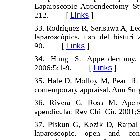
Laparoscopic Appendectomy St
[
Links
]
212.
33. Rodríguez R, Serisawa A, L
laparoscópica, uso del bisturí
[
Links
]
90.
34. Hung S. Appendectomy. G
[
Links
]
2006;5:1-9.
35. Hale D, Molloy M, Pearl R,
contemporary appraisal. Ann Sur
36. Rivera C, Ross M. Apendi
apendicular. Rev Chil Cir. 2001;
37. Piskun G, Kozik D, Rajpal
laparoscopic, open and con