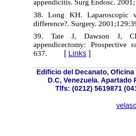
appendicitis. Surg Endosc. 2001
38. Long KH. Laparoscopic v
difference?. Surgery. 2001;129:3
39. Tate J, Dawson J, Ch
appendicectomy: Prospective r
[
Links
]
637.
Edificio del Decanato, Oficina
D.C, Venezuela. Apartado 
Tlfs: (0212) 5619871 (0
velas