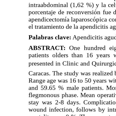
intraabdominal (1,62 %) y la cel
porcentaje de reconversión fue 
apendicectomía laparoscópica con
el tratamiento de la apendicitis a
Palabras clave:
Apendicitis agud
ABSTRACT:
One hundred eigt
patients olders than 16 years w
presented in Clinic and Quirurgic
Caracas. The study was realized
Range age was 16 to 50 years wit
and 59.65 % male patients. Mo
flegmonous phase. Mean operati
stay was 2-8 days. Complicati
wound infection, follows by intr