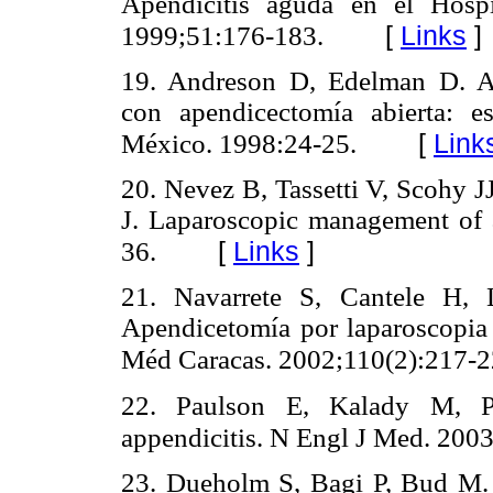
Apendicitis aguda en el Hosp
[
Links
]
1999;51:176-183.
19. Andreson D, Edelman D. A
con apendicectomía abierta: es
[
Link
México. 1998:24-25.
20. Nevez B, Tassetti V, Scohy J
J. Laparoscopic management of a
[
Links
]
36.
21. Navarrete S, Cantele H, 
Apendicetomía por laparoscopia 
Méd Caracas. 2002;110(2):217-2
22. Paulson E, Kalady M, Pap
appendicitis. N Engl J Med. 200
23. Dueholm S, Bagi P, Bud M. L