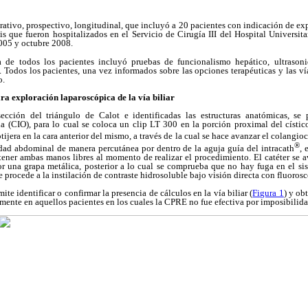
rativo, prospectivo, longitudinal, que incluyó a 20 pacientes con indicación de expl
is que fueron hospitalizados en el Servicio de Cirugía III del Hospital Universit
005 y octubre 2008.
a de todos los pacientes incluyó pruebas de funcionalismo hepático, ultraso
. Todos los pacientes, una vez informados sobre las opciones terapéuticas y las ví
o.
ara exploración laparoscópica de la vía biliar
cción del triángulo de Calot e identificadas las estructuras anatómicas, se 
ia (CIO), para lo cual se coloca un clip LT 300 en la porción proximal del cístic
tijera en la cara anterior del mismo, a través de la cual se hace avanzar el colangioc
®
idad abdominal de manera percutánea por dentro de la aguja guía del intracath
, 
 tener ambas manos libres al momento de realizar el procedimiento. El catéter se a
 una grapa metálica, posterior a lo cual se comprueba que no hay fuga en el si
e procede a la instilación de contraste hidrosoluble bajo visión directa con fluoros
ite identificar o confirmar la presencia de cálculos en la vía biliar (
Figura 1
) y ob
lmente en aquellos pacientes en los cuales la CPRE no fue efectiva por imposibilida