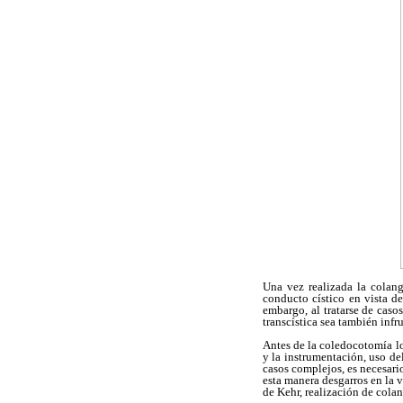
Una vez realizada la colangi
conducto cístico en vista d
embargo, al tratarse de caso
transcística sea también infr
Antes de la coledocotomía lo
y la instrumentación, uso del
casos complejos, es necesario
esta manera desgarros en la ví
de Kehr, realización de cola