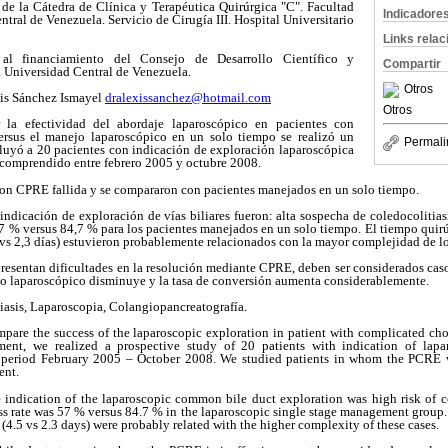
 de la Cátedra de Clínica y Terapéutica Quirúrgica "C". Facultad
Indicadore
tral de Venezuela. Servicio de Cirugía III. Hospital Universitario
Links rela
 al financiamiento del Consejo de Desarrollo Científico y
Compartir
a Universidad Central de Venezuela.
Otros
 Sánchez Ismayel
dralexissanchez@hotmail.com
Otros
 la efectividad del abordaje laparoscópico en pacientes con
versus el manejo laparoscópico en un solo tiempo se realizó un
Permali
cluyó a 20 pacientes con indicación de exploración laparoscópica
do comprendido entre febrero 2005 y octubre 2008.
 con CPRE fallida y se compararon con pacientes manejados en un solo tiempo.
 indicación de exploración de vías biliares fueron: alta sospecha de coledocolitias
57 % versus 84,7 % para los pacientes manejados en un solo tiempo. El tiempo quirú
,5 vs 2,3 días) estuvieron probablemente relacionados con la mayor complejidad de lo
presentan dificultades en la resolución mediante CPRE, deben ser considerados caso
to laparoscópico disminuye y la tasa de conversión aumenta considerablemente.
iasis, Laparoscopia, Colangiopancreatografía.
mpare the success of the laparoscopic exploration in patient with complicated cho
ment, we realized a prospective study of 20 patients with indication of lap
e period February 2005 – October 2008. We studied patients in whom the PCRE wa
ent.
e indication of the laparoscopic common bile duct exploration was high risk of
s rate was 57 % versus 84.7 % in the laparoscopic single stage management group.
y (4.5 vs 2.3 days) were probably related with the higher complexity of these cases.