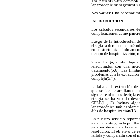
The patients with common b
laparoscopic management succ
Key words:
Choledocholithi
INTRODUCCIÓN
Los cálculos secundarios de
complicaciones como pancreat
Luego de la introducción de
cirugía abierta como métod
colecistectomía mínimamente
tiempo de hospitalización, r
Sin embargo, el abordaje en
relacionados con una inci
tratamiento(5,6). Las limit
problemas con la extracción 
compleja(5,7).
La falla en la extracción de
que se fue desarrollando ex
siguiente nivel, es decir, la
cirugía se ha venido desar
CPRE(11,12). Incluso algun
laparoscópica más exploració
días de hospitalización(13-1
En nuestro servicio report
técnica tanto guiada por fl
para resolución de la coled
resolución. El objetivo de e
fallida y compararla con el m