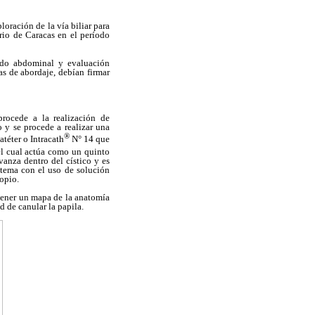
oración de la vía biliar para
ario de Caracas en el período
nido abdominal y evaluación
as de abordaje, debían firmar
procede a la realización de
o y se procede a realizar una
®
atéter o Intracath
N° 14 que
el cual actúa como un quinto
vanza dentro del cístico y es
stema con el uso de solución
copio.
tener un mapa de la anatomía
d de canular la papila.