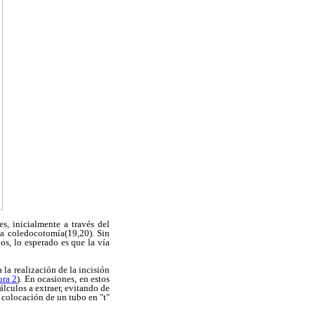
es, inicialmente a través del
na coledocotomía(19,20). Sin
os, lo esperado es que la vía
la realización de la incisión
ura 2
). En ocasiones, en estos
álculos a extraer, evitando de
a colocación de un tubo en "t"