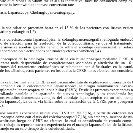
ile duct stones in whom the PCRE is ineffective, must be considered complex ca
ess is lower with an increase conversion rate.
asis, Laparoscopy, Cholangiopancreatography.
 la vía biliar se presentan hasta en el 15 % de los pacientes con litiasis vesicu
itis y colangitis(1,2).
 la colecistectomía laparoscópica, la colangiopancreatografía retrógrada endos
o de elección para la resolución de la coledocolitiasis, ya que el tratamiento
 invasiva aportan grandes beneficios sobre el abordaje convencional, en relac
eincorporación a actividades habituales y efecto cosmético(3,4).
doscópico de la patología litiásica de la vía biliar principal mediante CPRE, 
dencia nada despreciable de complicaciones asociadas y alrededor de un 1
aciones del tratamiento endoscópico se relacionan con dificultades en la canu
de los cálculos, estos pacientes en los cuales la CPRE no es efectiva son considera
 los cálculos mediante CPRE es indicación absoluta de exploración quirúrgica de l
periencia en la colecistectomía laparoscópica, la cirugía mínimamente invasiv
 exploración laparoscópica de la vía biliar (ELVB). Desde las primeras experiencias 
rollando paralelo a la aparición de nuevas tecnologías, y es considerada h
os estudios demuestran ventajas del abordaje laparoscópico en un solo tiempo
n laparoscópica de la vía biliar, sobre la realización de la CPRE pre o posopera
5).
amos nuestra experiencia inicial con ELVB en 2005(16), a partir de entonces he
uoroscopia como con el uso del coledocoscopio(17,18), sin embargo, muchos de nues
ocolitiasis luego de CPRE no efectiva, lo cual es considerado de entrada como 
ste trabajo es reportar nuestra experiencia en el manejo laparoscópico de la litia
anejo en un solo tiempo de la coledocolitiasis.