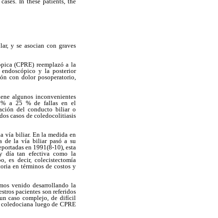
ses. In these patients, the
lar, y se asocian con graves
cópica (CPRE) reemplazó a la
 endoscópico y la posterior
ión con dolor posoperatorio,
tiene algunos inconvenientes
0 % a 25 % de fallas en el
lación del conducto biliar o
dos casos de coledocolitiasis
a vía biliar. En la medida en
a de la vía biliar pasó a su
reportadas en 1991(8-10), esta
oy día tan efectiva como la
, es decir, colecistectomía
toria en términos de costos y
mos venido desarrollando la
tros pacientes son referidos
un caso complejo, de difícil
sis coledociana luego de CPRE