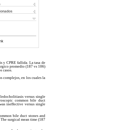
s
cionados
nk
is y CPRE fallida. La tasa de
rgico promedio (187 vs 106)
s casos.
s complejos, en los cuales la
ledocholitiasis versus single
aroscopic common bile duct
s ineffective versus single
 common bile duct stones and
 The surgical mean time (187