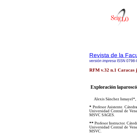
Revista de la Fac
versión impresa
ISSN
0798-
RFM v.32 n.1 Caracas 
Exploración laparoscóp
Alexis Sánchez Ismayel*,
*
Profesor Asistente. Cátedr
Universidad Central de Venez
MSVC SAGES.
**
Profesor Instructor. Cáte
Universidad Central de Venez
MSVC.