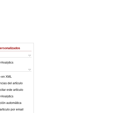
Personalizados
 Analytics
lo en XML
cias del artículo
itar este artículo
 Analytics
ción automática
articulo por email