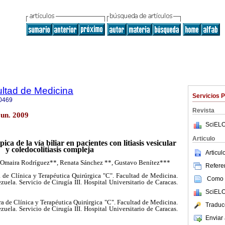
ultad de Medicina
Servicios 
0469
Revista
jun. 2009
SciELO
Articulo
ica de la vía
biliar en pacientes con litiasis vesicular
y coledocolitiasis compleja
Articu
 Omaira Rodríguez**, Renata Sánchez **, Gustavo Benítez***
Referen
a de Clínica y Terapéutica Quirúrgica "C". Facultad de Medicina.
Como c
uela. Servicio de Cirugía III. Hospital Universitario de Caracas.
SciELO
dra de Clínica y Terapéutica Quirúrgica "C". Facultad de Medicina.
Traduc
uela. Servicio de Cirugía III. Hospital Universitario de Caracas.
Enviar 