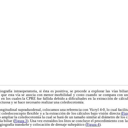
ografía intraoperatoria, si ésta es positiva, se procede a explorar las vías biliar
e que esta vía se asocia con menor morbilidad y costo cuando se compara con u
s en los cuales la CPRE fue fallida debido a dificultades en la extracción de cálcul
uctuosa y se hace necesario realizar una coledocotomía.
ngitudinal supraduodenal, colocamos una referencia con Vicryl 4-0, lo cual facilita 
 coledocoscopio flexible y a la extracción de los cálculos bajo visión directa (
Fig
 ampliar la coledocotomía la cual se hará de un tamaño similar al diámetro de los c
a biliar (
Figura 3
). Una vez extraídos los litos se concluye el procedimiento con l
ngiografía transkehr y colocación de drenaje suhepático (
Figura 4
).