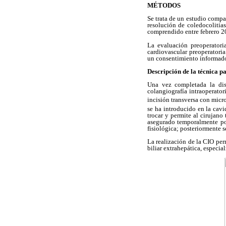
MÉTODOS
Se trata de un estudio compa
resolución de coledocolitias
comprendido entre febrero 2
La evaluación preoperatori
cardiovascular preoperatoria
un consentimiento informad
Descripción de la técnica p
Una vez completada la dise
colangiografía intraoperator
incisión transversa con micro
se ha introducido en la cav
trocar y permite al cirujano
asegurado temporalmente por
fisiológica; posteriormente s
La realización de la CIO perm
biliar extrahepática, especia