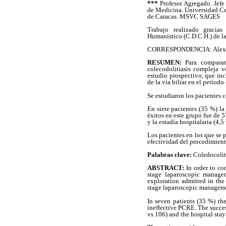
***
Profesor Agregado. Jefe
de Medicina. Universidad Cen
de Caracas. MSVC SAGES
Trabajo realizado gracias
Humanístico (C.D.C.H.) de l
CORRESPONDENCIA: Alexis
RESUMEN:
Para comparar
colecodolitiasis compleja 
estudio prospectivo, que in
de la vía biliar en el perío
Se estudiaron los pacientes
En siete pacientes (35 %) la
éxitos en este grupo fue de 
y la estadía hospitalaria (4
Los pacientes en los que se 
efectividad del procedimien
Palabras clave:
Coledocolit
ABSTRACT:
In order to co
stage laparoscopic manage
exploration admitted in th
stage laparoscopic managem
In seven patients (35 %) th
ineffective PCRE. The succes
vs 106) and the hospital sta