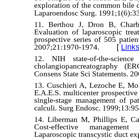
exploration of the common bile d
Laparoendosc Surg. 1991;1(6):3
11. Berthou J, Dron B, Charb
Evaluation of laparoscopic tre
prospective series of 505 patien
[
Link
2007;21:1970-1974.
12. NIH state-of-the-science
cholangiopancreatography (E
Consens State Sci Statements. 20
13. Cuschieri A, Lezoche E, Mor
E.A.E.S. multicenter prospective
single-stage management of pat
calculi. Surg Endosc. 1999;13:9
14. Liberman M, Phillips E, Car
Cost-effective management o
Laparoscopic transcystic duct ex