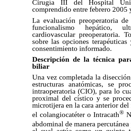
Cirugía III del Hospital Uni
comprendido entre febrero 2005 
La evaluación preoperatoria de
funcionalismo hepático, u
cardiovascular preoperatoria. 
sobre las opciones terapéuticas 
consentimiento informado.
Descripción de la técnica par
biliar
Una vez completada la disección 
estructuras anatómicas, se pro
intraoperatoria (CIO), para lo c
proximal del cístico y se proced
microtijera en la cara anterior de
®
el colangiocatéter o Intracath
N°
abdominal de manera percutánea p
el cual actúa como un quinto t