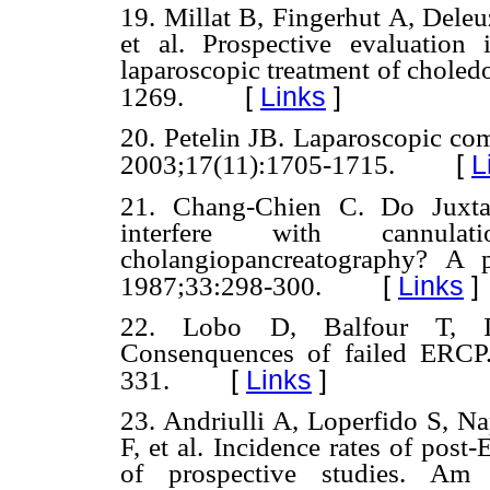
19. Millat B, Fingerhut A, Deleu
et al. Prospective evaluation
laparoscopic treatment of choled
[
Links
]
1269.
20. Petelin JB. Laparoscopic co
[
L
2003;17(11):1705-1715.
21. Chang-Chien C. Do Juxtap
interfere with cannula
cholangiopancreatography? A p
[
Links
]
1987;33:298-300.
22. Lobo D, Balfour T, Ifti
Consenquences of failed ERCP
[
Links
]
331.
23. Andriulli A, Loperfido S, N
F, et al. Incidence rates of pos
of prospective studies. Am 