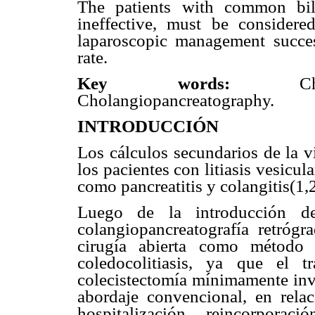
The patients with common bi
ineffective, must be considere
laparoscopic management succes
rate.
Key words:
C
Cholangiopancreatography.
INTRODUCCIÓN
Los cálculos secundarios de la v
los pacientes con litiasis vesicu
como pancreatitis y colangitis(1,2
Luego de la introducción de 
colangiopancreatografía retróg
cirugía abierta como método 
coledocolitiasis, ya que el t
colecistectomía mínimamente inva
abordaje convencional, en rela
hospitalización, reincorporac