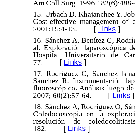
Am Coll Surg. 1996;182(6):488-
15. Urbach D, Khajanchee Y, Job
Cost-effective management of 
[
Links
]
2001;15:4-13.
16. Sánchez A, Benítez G, Rodríg
al. Exploración laparoscópica de
Hospital Universitario de Ca
[
Links
]
77.
17. Rodríguez O, Sánchez Isma
Sánchez R. Instrumentación lapa
fluoroscópico. Análisis luego de
[
Links
]
2007; 60(2):57-64.
18. Sánchez A, Rodríguez O, Sánc
Coledocoscopia en la exploraci
resolución de coledocolitia
[
Links
]
182.