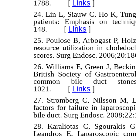
[
Links
]
1788.
24. Lin L, Siauw C, Ho K, Tung 
patients: Emphasis on techni
[
Links
]
148.
25. Poulose B, Arbogast P, Holz
resource utilization in choledo
scores. Surg Endosc. 2006;20:18
26. Williams E, Green J, Becki
British Society of Gastroenter
common bile duct stones
[
Links
]
1021.
27. Stromberg C, Nilsson M, L
factors for failure in laparosco
bile duct. Surg Endosc. 2008;22
28. Karaliotas C, Sgourakis 
Leandros E. Laparoscopic comm