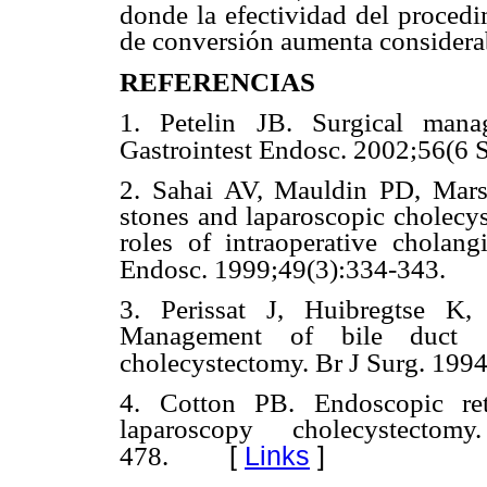
donde la efectividad del procedi
de conversión aumenta considera
REFERENCIAS
1. Petelin JB. Surgical man
Gastrointest Endosc. 2002;56(6 
2. Sahai AV, Mauldin PD, Mar
stones and laparoscopic cholecys
roles of intraoperative cholan
Endosc. 1999;49(3):334-343.
3. Perissat J, Huibregtse K
Management of bile duct s
cholecystectomy. Br J Surg. 199
4. Cotton PB. Endoscopic ret
laparoscopy cholecystect
[
Links
]
478.