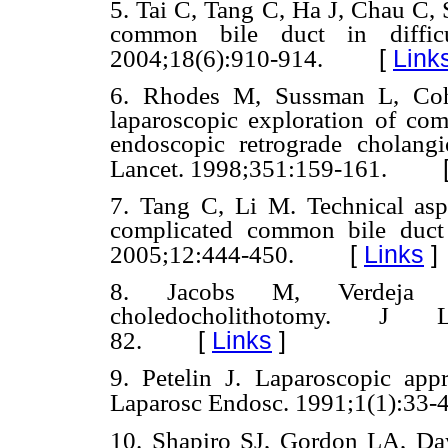
5. Tai C, Tang C, Ha J, Chau C, 
common bile duct in difficul
[
Link
2004;18(6):910-914.
6. Rhodes M, Sussman L, Coh
laparoscopic exploration of com
endoscopic retrograde cholang
Lancet. 1998;351:159-161.
7. Tang C, Li M. Technical asp
complicated common bile duct 
[
Links
]
2005;12:444-450.
8. Jacobs M, Verdeja J
choledocholithotomy. J L
[
Links
]
82.
9. Petelin J. Laparoscopic ap
Laparosc Endosc. 1991;1(1):33-4
10. Shapiro SJ, Gordon LA, Da