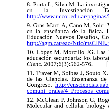
8. Porta L, Silva M. La investiga
en la Investigación Ed
http://www.uccor.edu.ar/pagina
9. Gras Martí A, Cano M, Soler 
en la enseñanza de la física. 
Educación Nuevos Desafíos, Co
http://agm.cat/eao/Ntic/msCINE.
10. López M, Morcillo JG. Las T
educación secundaria: los labora
Cienc.
2007;6(3):562-576.
11. Traver M, Solbes J, Souto X.
de las Ciencias. Enseñanza de
Congreso.
http://ensciencias.u
comuni_orales/4_Procesos_comu
12. McClean P, Johnson C, Rogers
Molecular and cellular biology