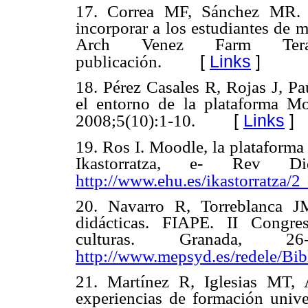
17. Correa MF, Sánchez MR. E
incorporar a los estudiantes de 
Arch Venez Farm Ter
[
Links
]
publicación.
18. Pérez Casales R, Rojas J, Pa
el entorno de la plataforma 
[
Links
]
2008;5(10):1-10.
19. Ros I. Moodle, la plataforma
Ikastorratza, e- Rev D
http://www.ehu.es/ikastorratza/2
20. Navarro R, Torreblanca J
didácticas. FIAPE. II Congre
culturas. Granada, 2
http://www.mepsyd.es/redele/Bib
21. Martínez R, Iglesias MT,
experiencias de formación unive