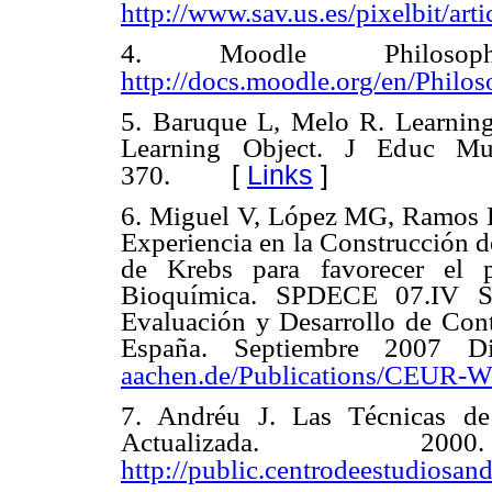
http://www.sav.us.es/pixelbit/art
4. Moodle Philoso
http://docs.moodle.org/en/Philo
5. Baruque L, Melo R. Learning
Learning Object. J Educ Mul
[
Links
]
370.
6. Miguel V, López MG, Ramos L
Experiencia en la Construcción d
de Krebs para favorecer el 
Bioquímica. SPDECE 07.IV Si
Evaluación y Desarrollo de Cont
España. Septiembre 2007 D
aachen.de/Publications/CEUR-W
7. Andréu J. Las Técnicas de
Actualizada. 2
http://public.centrodeestudiosan