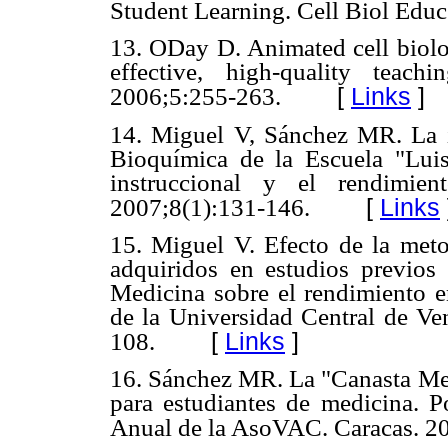
Student Learning. Cell Biol Edu
13. ODay D. Animated cell biol
effective, high-quality teac
[
Links
]
2006;5:255-263.
14. Miguel V, Sánchez MR. La i
Bioquímica de la Escuela "Luis
instruccional y el rendimient
[
Links
2007;8(1):131-146.
15. Miguel V. Efecto de la meto
adquiridos en estudios previos
Medicina sobre el rendimiento e
de la Universidad Central de Ven
[
Links
]
108.
16. Sánchez MR. La "Canasta Met
para estudiantes de medicina. 
Anual de la AsoVAC. Caracas. 2