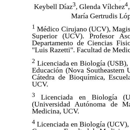
3
4
Keybell Díaz
, Glenda Vílchez
María Gertrudis Ló
1
Médico Cirujano (UCV), Magis
Superior (UCV). Profesor Aso
Departamento de Ciencias Fisio
"Luis Razetti". Facultad de Medi
2
Licenciada en Biología (USB), 
Educación (Nova Southeastern Un
Cátedra de Bioquímica, Escuela
UCV.
3
Licenciada en Biología (U
(Universidad Autónoma de Mad
Medicina, UCV.
4
Licenciada en Biología (UCV), 