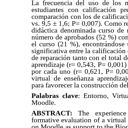
La frecuencia del uso de los m
estudiantes con calificación 
comparación con los de calificaci
vs. 9,5 ± 1,6; P= 0,007). Como re
didáctica denominada curso de 
número de aprobados (52 %) con r
el curso (21 %), encontrándose u
significativa entre la calificació
de reparación tanto con el total 
aprendizaje (r= 0,543, P= 0,001)
por cada uno (r= 0,621, P= 0,00
virtual de enseñanza aprendiza
para favorecer la construcción d
Palabras clave
: Entorno, Virtu
Moodle.
ABSTRACT:
The experience
formative evaluation of a virtua
on Moodle as support to the Bioc