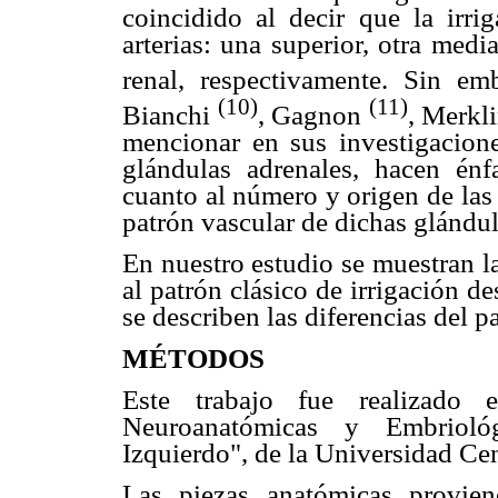
coincidido al decir que la irri
arterias: una superior, otra medi
renal, respectivamente. Sin e
(10)
(11)
Bianchi
, Gagnon
, Merkl
mencionar en sus investigaciones
glándulas adrenales, hacen énf
cuanto al número y origen de las 
patrón vascular de dichas glándul
En nuestro estudio se muestran la
al patrón clásico de irrigación d
se describen las diferencias del 
MÉTODOS
E
ste trabajo fue realizado 
Neuroanatómicas y Embriológ
Izquierdo", de la Universidad Cen
Las piezas anatómicas provie