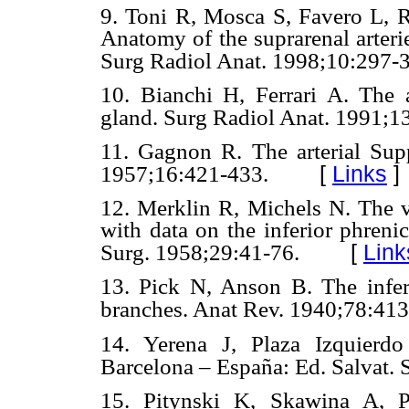
9. Toni R, Mosca S, Favero L, Ri
Anatomy of the suprarenal arteri
Surg Radiol Anat. 1998;10:297-
10. Bianchi H, Ferrari A. The ar
gland. Surg Radiol Anat. 1991;1
11. Gagnon R. The arterial Sup
[
Links
]
1957;16:421-433.
12. Merklin R, Michels N. The v
with data on the inferior phrenic
[
Link
Surg. 1958;29:41-76.
13. Pick N, Anson B. The inferi
branches. Anat Rev. 1940;78:413
14. Yerena J, Plaza Izquierd
Barcelona – España: Ed. Salvat.
15. Pitynski K, Skawina A, P