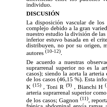
individuo.
DISCUSIÓN
La disposición vascular de los p
complejo debido a la gran varied
nuestro estudio la división de las
inferior estuvo basada en el crit
distribuyen, no por su origen,
(10-12)
autores
.
De acuerdo a nuestras observaci
suprarrenal superior no es la a
casos); siendo la aorta la arteri
de los casos (46,15 %). Esta inf
(15)
(9)
K
, Toni R
, Bianchi H
arteria suprarrenal superior com
(11)
de los casos; Gagnon
, repor
frénica abdominal envía ramas a