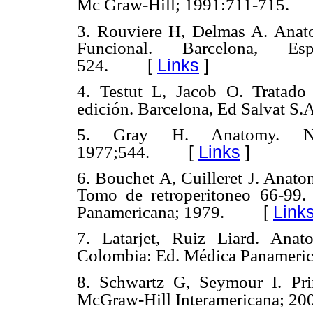
Mc Graw-Hill; 1991:711-715.
3. Rouviere H, Delmas A. Anat
Funcional. Barcelona, Es
[
Links
]
524.
4. Testut L, Jacob O. Tratado
edición. Barcelona, Ed Salvat S.
5. Gray H. Anatomy. N
[
Links
]
1977;544.
6. Bouchet A, Cuilleret J. Anato
Tomo de retroperitoneo 66-99.
[
Link
Panamericana; 1979.
7. Latarjet, Ruiz Liard. An
Colombia: Ed. Médica Panameric
8. Schwartz G, Seymour I. Prin
McGraw-Hill Interamericana; 20