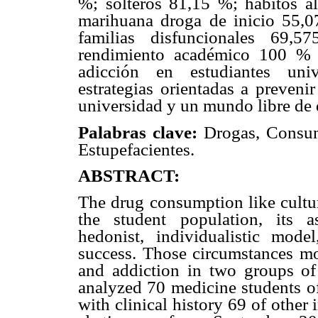
%; solteros 81,15 %; hábitos a
marihuana droga de inicio 55,
familias disfuncionales 69,5
rendimiento académico 100 % d
adicción en estudiantes univ
estrategias orientadas a preven
universidad y un mundo libre de 
Palabras clave:
Drogas, Consum
Estupefacientes.
ABSTRACT:
The drug consumption like cultur
the student population, its a
hedonist, individualistic mod
success. Those circumstances mo
and addiction in two groups o
analyzed 70 medicine students of
with clinical history 69 of other