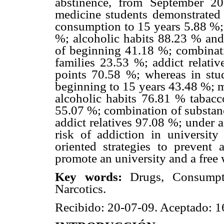
abstinence, from September 2
medicine students demonstrated 
consumption to 15 years 5.88 %;
%; alcoholic habits 88.23 % and 
of beginning 41.18 %; combinati
families 23.53 %; addict relativ
points 70.58 %; whereas in stude
beginning to 15 years 43.48 %; 
alcoholic habits 76.81 % tabac
55.07 %; combination of substanc
addict relatives 97.08 %; under 
risk of addiction in university
oriented strategies to prevent
promote an university and a free 
Key words:
Drugs, Consumpti
Narcotics.
Recibido: 20-07-09. Aceptado: 16