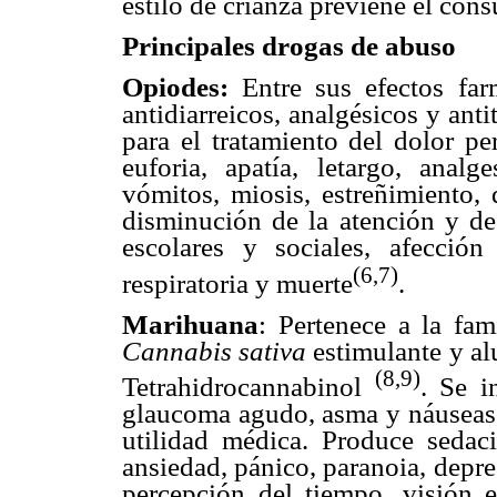
estilo de crianza previene el co
Principales drogas de abuso
Opiodes:
Entre sus efectos fa
antidiarreicos, analgésicos y ant
para el tratamiento del dolor pe
euforia, apatía, letargo, analge
vómitos, miosis, estreñimiento, 
disminución de la atención y de
escolares y sociales, afección d
(6,7)
respiratoria y muerte
.
Marihuana
: Pertenece a la fam
Cannabis sativa
estimulante y al
(8,9)
Tetrahidrocannabinol
. Se i
glaucoma agudo, asma y náuseas, 
utilidad médica. Produce sedació
ansiedad, pánico, paranoia, depre
percepción del tiempo, visión en