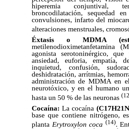
hiperemia conjuntival, tem
broncodilatación, sequedad en b
convulsiones, infarto del miocar
alteraciones menstruales, cromo
Éxtasis o MDMA (est
metilenodioximetanfetamina (
agonista serotoninérgico, que 
ansiedad, euforia, empatía, d
inquietud, confusión, sudor
deshidratación, arrítmias, hemorr
administración de MDMA en el 
neurotóxico, y en el humano una
(12
hasta un 50 % de las neuronas
Cocaína:
La cocaína
(C17H21
base que contiene nitrógeno, e
(14)
planta
Erytroxylon coca
. En