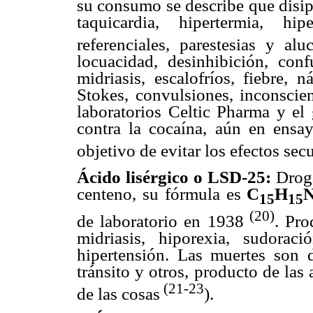
su consumo se describe que disipa
taquicardia, hipertermia, hi
referenciales, parestesias y al
locuacidad, desinhibición, confu
midriasis, escalofríos, fiebre, 
Stokes, convulsiones, inconscie
laboratorios Celtic Pharma y el
contra la cocaína, aún en ensa
objetivo de evitar los efectos sec
Ácido lisérgico o LSD-25:
Drog
centeno, su fórmula es
C
H
15
15
(20)
de laboratorio en 1938
. Pro
midriasis, hiporexia, sudoraci
hipertensión. Las muertes son d
tránsito y otros, producto de las
(21-23
de las cosas
).