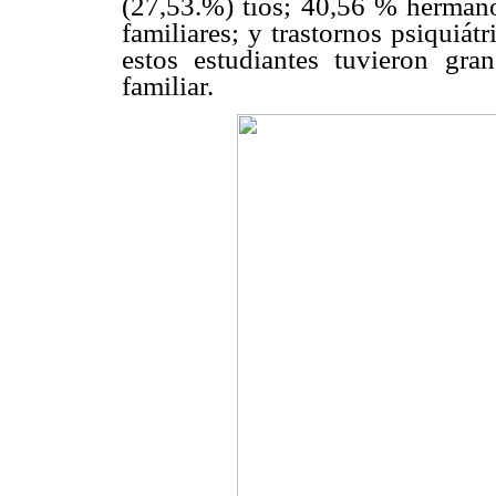
(27,53.%) tíos; 40,56 % hermano
familiares; y trastornos psiquiá
estos estudiantes tuvieron gr
familiar.