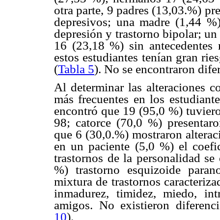
otra parte, 9 padres (13,03.%) p
depresivos; una madre (1,44 %)
depresión y trastorno bipolar; u
16 (23,18 %) sin antecedentes 
estos estudiantes tenían gran ri
(
Tabla 5
). No se encontraron difer
Al determinar las alteraciones c
más frecuentes en los estudiante
encontró que 19 (95,0 %) tuvieron
98; catorce (70,0 %) presentaro
que 6 (30,0.%) mostraron alterac
en un paciente (5,0 %) el coefic
trastornos de la personalidad se
%) trastorno esquizoide paran
mixtura de trastornos caracteriz
inmadurez, timidez, miedo, in
amigos. No existieron diferencia
10
).