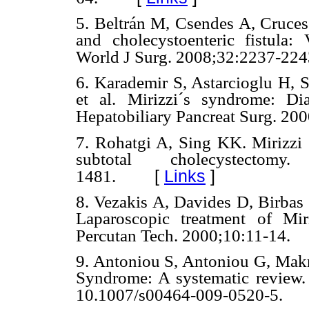
5. Beltrán M, Csendes A, Cruces
and cholecystoenteric fistula: 
World J Surg. 2008;32:2237-224
6. Karademir S, Astarcioglu H, 
et al. Mirizzi´s syndrome: Dia
Hepatobiliary Pancreat Surg. 200
7. Rohatgi A, Sing KK. Mirizz
subtotal cholecystectom
[
Links
]
1481.
8. Vezakis A, Davides D, Birb
Laparoscopic treatment of Mi
Percutan Tech. 2000;10:11-14.
9. Antoniou S, Antoniou G, Makri
Syndrome: A systematic review.
10.1007/s00464-009-0520-5.