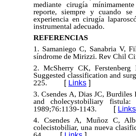
mediante cirugía mínimamente
reporte, siempre y cuando se
experiencia en cirugía laparoscó
instrumental adecuado.
REFERENCIAS
1. Samaniego C, Sanabria V, Fil
síndrome de Mirizzi. Rev Chil Ci
2. McSherry CK, Ferstenberg 
Suggested classification and sur
[
Links
]
225.
3. Csendes A, Dias JC, Burdiles
and cholecystobiliary fistula
[
Links
1989;76:1139-1143.
4. Csendes A, Muñoz C, Albá
colecistobiliar, una nueva clasi
[
Links
]
64.