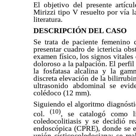
El objetivo del presente artíc
Mirizzi tipo V resuelto por vía l
literatura.
DESCRIPCIÓN DEL CASO
Se trata de paciente femenino
presentar cuadro de ictericia ob
examen físico, los signos vitale
doloroso a la palpación. El perfi
la fosfatasa alcalina y la gam
discreta elevación de la bilirrubi
ultrasonido abdominal se eviden
colédoco (12 mm).
Siguiendo el algoritmo diagnósti
(10)
col.
, se catalogó como li
coledocolitiasis y se decidió re
endoscópica (CPRE), donde se ev
unión císticocoledociana; se rea