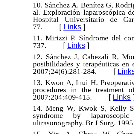
10. Sánchez A, Benítez G, Rodrig
al. Exploración laparoscópica de
Hospital Universitario de Ca
[
Links
]
77.
11. Mirizzi P. Síndrome del con
[
Links
]
737.
12. Sánchez J, Cabezali R, Mo
posibilidades y terapéuticas en
[
Link
2007;24(6):281-284.
13. Kwon A, Inui H. Preoperativ
procedures in the treatment 
[
Links
2007;204:409-415.
14. Meng W, Kwok S, Kelly S,
syndrome by laparoscopic 
ultrasonography. Br J Surg. 1995
15. Yip A, Chow W, Chan 