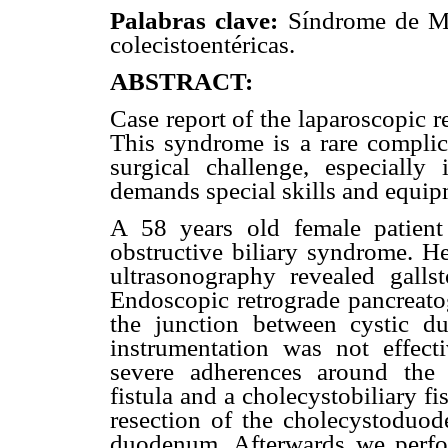
Palabras clave:
Síndrome de Miri
colecistoentéricas.
ABSTRACT:
Case report of the laparoscopic 
This syndrome is a rare complica
surgical challenge, especially
demands special skills and equi
A 58 years old female patien
obstructive biliary syndrome. 
ultrasonography revealed gall
Endoscopic retrograde pancreato
the junction between cystic 
instrumentation was not effec
severe adherences around the 
fistula and a cholecystobiliary f
resection of the cholecystoduode
duodenum. Afterwards we perfo