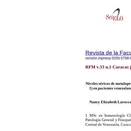
Revista de la Fac
versión impresa
ISSN
0798-
RFM v.33 n.1 Caracas 
Niveles séricos de metalopr
1) en pacientes venezola
Nancy Elizabeth Larocc
1 MSc en Inmunología Clíni
Patología General y Fisiopa
Caraca
Central de Venezuela.