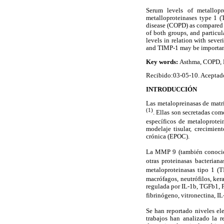
Serum levels of metallopr
metalloproteinases type 1 (
disease (COPD) as compared w
of both groups, and particu
levels in relation with seve
and TIMP-1 may be important 
Key words:
Asthma, COPD, M
Recibido:03-05-10. Aceptad
INTRODUCCIÓN
Las metalopreinasas de matr
(1)
. Ellas son secretadas co
específicos de metaloprote
modelaje tisular, crecimie
crónica (EPOC).
La MMP 9 (también conocid
otras proteinasas bacteriana
metaloproteinasas tipo 1 
macrófagos, neutrófilos, kera
regulada por IL-1b, TGFb1, P
fibrinógeno, vitronectina, I
Se han reportado niveles e
trabajos han analizado la 