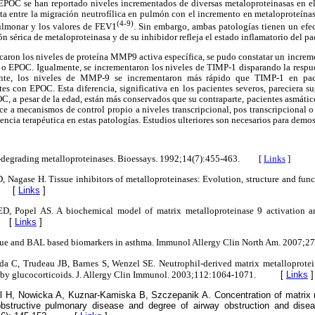
EPOC se han reportado niveles incrementados de diversas metaloproteinasas en el
ta entre la migración neutrofílica en pulmón con el incremento en metaloproteína
(4-9)
ulmonar y los valores de FEV1
. Sin embargo, ambas patologías tienen un efec
 sérica de metaloproteinasa y de su inhibidor refleja el estado inflamatorio del pa
icaron los niveles de proteína MMP9 activa específica, se pudo constatar un incremen
 o EPOC. Igualmente, se incrementaron los niveles de TIMP-1 disparando la respues
ente, los niveles de MMP-9 se incrementaron más rápido que TIMP-1 en pa
es con EPOC. Esta diferencia, significativa en los pacientes severos, pareciera s
C, a pesar de la edad, están más conservados que su contraparte, pacientes asmáticos
ce a mecanismos de control propio a niveles transcripcional, pos transcripcional o 
encia terapéutica en estas patologías. Estudios ulteriores son necesarios para demo
x-degrading metalloproteinases. Bioessays. 1992;14(7):455-463. [
Links
]
, Nagase H. Tissue inhibitors of
metalloproteinases: Evolution, structure and fun
[
Links
]
ED, Popel AS. A biochemical model of matrix metalloproteinase 9 activation a
[
Links
]
sue and BAL based biomarkers in asthma. Immunol Allergy Clin North Am. 2007;2
a C, Trudeau JB, Barnes S, Wenzel SE. Neutrophil-derived matrix metalloprotein
 by glucocorticoids. J. Allergy Clin Immunol. 2003;112:1064-1071.
[
Links
]
el H, Nowicka A, Kuznar-Kamiska B, Szczepanik A. Concentration of matrix 
obstructive pulmonary disease and degree of airway obstruction and dise