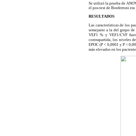
Se utilizó la prueba de ANOVA
el pos-test de Bonferroni era 
RESULTADOS
Las características de los pa
semejante a la del grupo de
VEF1 % y VEF1/CVF fueron 
contrapartida, los niveles
EPOC (P < 0,0001 y P < 0,00
más elevados en los
paciente