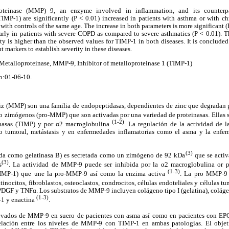
oteinase (MMP) 9, an enzyme involved in inflammation, and its counterpar
TIMP-1) are significantly (P < 0.01) increased in patients with asthma or with c
ith controls of the same age. The increase in both parameters is more significant (P
larly in patients with severe COPD as compared to severe asthmatics (P < 0.01).
rity is higher than the observed values for TIMP-1 in both diseases. It is conclud
markers to establish severity in these diseases.
etalloproteinase, MMP-9, Inhibitor of metalloproteinase 1 (TIMP-1)
o:01-06-10.
iz (MMP) son una familia de endopeptidasas, dependientes de zinc que degradan pr
mo zimógenos (pro-MMP) que son activadas por una variedad de proteinasas. Ellas 
(1-2)
inasas (TIMP) y por α2 macroglobulina
. La regulación de la actividad de 
nto tumoral, metástasis y en enfermedades inflamatorias como el asma y la enfe
(3)
a como gelatinasa B) es secretada como un zimógeno de 92 kDa
que se acti
(3)
s
. La actividad de MMP-9 puede ser inhibida por la α2 macroglobulina or por
(1-3)
(TIMP-1) que une la pro-MMP-9 así como la enzima activa
. La pro MMP-9 
tinocitos, fibroblastos, osteoclastos, condrocitos, células endoteliales y células t
DGF y TNFα. Los substratos de MMP-9 incluyen colágeno tipo I (gelatina), colágeno
(1-3)
L-1 y enactina
.
levados de MMP-9 en suero de pacientes con asma así como en pacientes con E
relación entre los niveles de MMP-9 con TIMP-1 en ambas patologías. El objeti