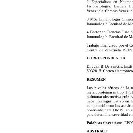
2 Especialista en Neumono
Fisiopatología. Escuela L
Caracas-
Venezue
Venezuela.
3 MSc Inmunología Clínica, 
Inmunología Facultad de Med
4 Doctor en Ciencias Fisiológ
Inmunología. Facultad de Me
Trabajo financiado por el C
Central de Venezuela. PG 
CORRESPONDENCIA
Dr. Juan B. De Sanctis. Ins
6932815. Correo electrónic
RESUMEN
Los niveles séricos de la 
metaloproteinasas tipo 1 (
pulmonar obstructiva crónic
hace más significativo en 
comparación con los asmático
observado para TIMP-1 en a
para determinar severidad en
Palabras clave:
Asma, EPOC,
ABSTRACT