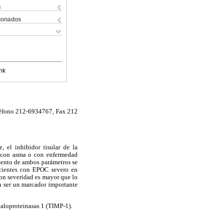
s
cionados
nk
eléfono 212-6934767, Fax 212
 el inhibidor tisular de la
s con asma o con enfermedad
mento de ambos parámetros se
acientes con EPOC severo en
con severidad es mayor que lo
 ser un marcador importante
aloproteinasas 1 (TIMP-1).