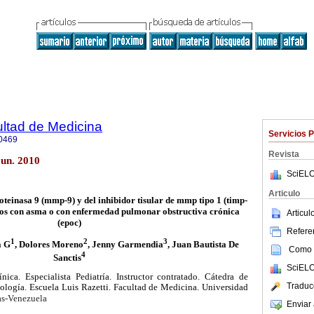
ultad de Medicina
Servicios 
0469
Revista
jun. 2010
SciELO
Articulo
oteinasa 9 (mmp-9) y del inhibidor tisular de mmp tipo 1 (timp-
nos con asma o con enfermedad pulmonar obstructiva crónica
Articu
(epoc)
Referen
1
2
3
a G
, Dolores Moreno
, Jenny Garmendia
, Juan Bautista De
Como c
4
Sanctis
SciELO
ca. Especialista Pediatría. Instructor contratado. Cátedra de
Traduc
tología. Escuela Luis Razetti. Facultad de Medicina. Universidad
s-
Venezuela
Enviar 