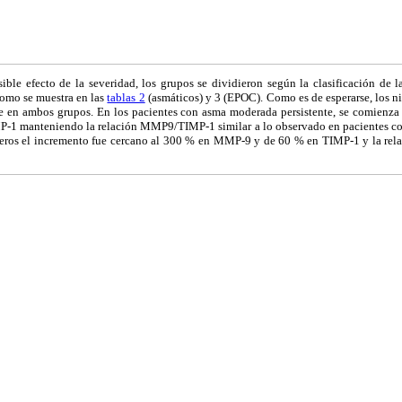
osible efecto de la severidad,
los grupos se dividieron según la clasificación de l
mo se muestra en las
tablas 2
(asmáticos) y 3 (EPOC). Como es de esperarse, los
te en ambos grupos. En los pacientes con asma moderada persistente, se comienza
-1 manteniendo la relación MMP9/TIMP-1 similar a lo observado en pacientes co
veros el incremento fue cercano al 300 % en MMP-9 y de 60 % en TIMP-1 y la rel