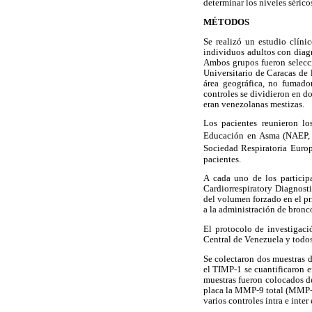
determinar los niveles séric
MÉTODOS
Se realizó un estudio clíni
individuos adultos con diag
Ambos grupos fueron selecc
Universitario de Caracas de
área geográfica, no fumador
controles se dividieron en do
eran venezolanas mestizas.
Los pacientes reunieron lo
Educación en Asma (NAEP,
Sociedad Respiratoria Euro
pacientes.
A cada uno de los participa
Cardiorrespiratory Diagnost
del volumen forzado en el p
a la administración de bronc
El protocolo de investigaci
Central de Venezuela y todos
Se colectaron dos muestras d
el TIMP-1 se cuantificaron 
muestras fueron colocados de
placa la MMP-9 total (MMP-9
varios controles intra e inter