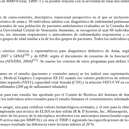
os de MMP-9 total, TIMP- 1 y su posible relación con la severidad de estas dos enfer
co de casos-controles, descriptivo, transversal prospectivo en el que se incluyer
nóstico de asma y 30 individuos adultos con diagnóstico de enfermedad pulmonar
ionados de una población de pacientes ambulatorios evaluados en la Consulta d
 la Universidad Central de Venezuela. Asimismo, se escogieron al azar 60 individu
es, sin síntomas respiratorios o antecedentes de enfermedades respiratorias y 
s grupos de edad similar a la de los dos grupos de pacientes. Todos los individuos 
s criterios clínicos y espirométricos para diagnóstico definitivo de Asma, se
(10)
 2007 y GINA)
y de EPOC según el documento de consenso de la Asociació
(11)
pea (ATS/ERS, 2004)
. Se usaron los criterios de estos programas para definir 
ntes en el estudio (pacientes y controles sanos) se les realizó una espiromet
ic, Medical Graphics Corporation EE.UU usando los valores predictivos de refer
rimer segundo (VEF1), capacidad vital forzada (CVF) y la relación VEF1/CVF en con
odilatador (200 μg de salbutamol inhalado).
ón para este estudio fue aprobado por el Comité de Bioética del Instituto de I
 los individuos seleccionados para el estudio firmaron el consentimiento informad
e sangre, una para certificar valores hematológicos normales, y el otro para la o
empleando una técnica de ELISA en fase sólida (R & D Systems, Inc., Minneapolis, 
ntro de los pozos de la microplaca recubiertos con anticuerpos monoclonales espe
 activa más pro MMP-9) y en otra el TIMP-1 siguiendo las especificaciones de la 
 ensayo resultado las diferencia entre lecturas inferior al 20 %.