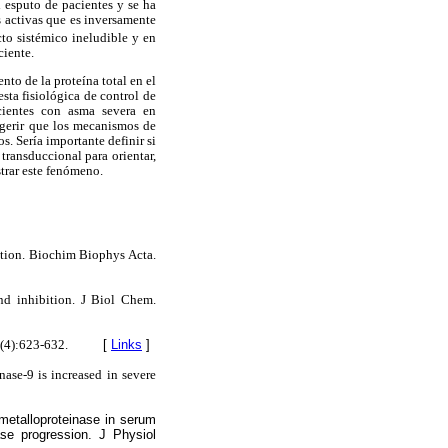
 esputo de pacientes y se ha
s activas que es inversamente
to sistémico ineludible y en
ciente.
to de la proteína total en el
ta fisiológica de control de
cientes con asma severa en
ugerir que los mecanismos de
. Sería importante definir si
transduccional para orientar,
strar este fenómeno.
ction. Biochim Biophys Acta.
nd inhibition. J Biol Chem.
7(4):623-632.
[
Links
]
ase-9 is increased in severe
metalloproteinase in serum
ase progression. J Physiol