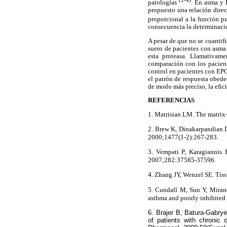
(1-4)
patologías
. En asma y 
propuesto una relación direc
proporcional a la función p
consecuencia la determinación
A pesar de que no se cuantif
suero de pacientes con asma
esta proteasa. Llamativam
comparación con los pacient
control en pacientes con EPO
el patrón de respuesta obede
de modo más preciso, la efici
REFERENCIAS
1. Matrisian LM. The matri
2. Brew K, Dinakarpandian D
2000;1477(1-2):267-283.
3. Vempati P, Karagiannis 
2007;282:37585-37596.
4. Zhang JY, Wenzel SE. Tis
5. Cundall M, Sun Y, Mirand
asthma and poorly inhibited
6. Brajer B, Batura-Gabry
of patients with chronic 