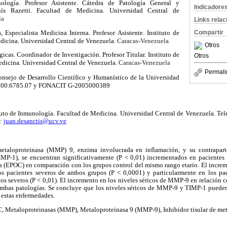
logía. Profesor Asistente. Cátedra de Patología General y
Indicadore
uís Razetti. Facultad de Medicina. Universidad Central de
la
Links rela
Compartir
Especialista Medicina Interna. Profesor Asistente. Instituto de
Caracas-
Venezuela
icina. Universidad Central de Venezuela.
Otros
icas. Coordinador de Investigación. Profesor Titular. Instituto de
Otros
Caracas-
Venezuela
dicina. Universidad Central de Venezuela.
Permali
onsejo de Desarrollo Científico y Humanístico
de la Universidad
09.00.6785.07 y FONACIT G-2005000389
tituto de Inmunología. Facultad de Medicina. Universidad Central de Venezuela. T
o:
juan.desanctis@ucv.ve
metaloproteinasa (MMP) 9, enzima involucrada en inflamación, y su contraparte,
TIMP-1), se encuentran significativamente (P < 0,01) incrementados en paciente
a (EPOC) en comparación con los grupos control del mismo rango etario. El incre
los pacientes severos de ambos grupos (P < 0,0001) y particularmente en los p
s severos (P < 0,01). El incremento en los niveles séricos de MMP-9 en relación 
mbas patologías. Se concluye que los niveles séricos de MMP-9 y TIMP-1 pueden
 estas enfermedades.
 Metaloproteinasas (MMP), Metaloproteinasa 9 (MMP-9), Inhibidor tisular de met