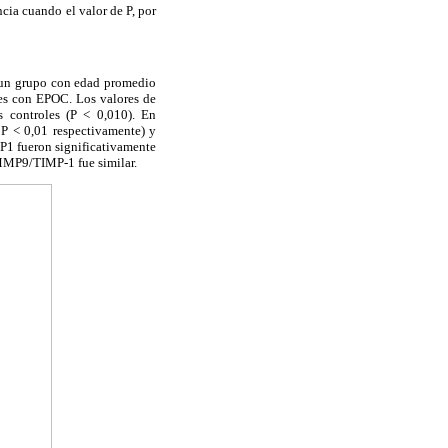
ncia cuando el valor de P, por
, un grupo con edad promedio
tes con EPOC. Los valores de
 controles (P < 0,010). En
P < 0,01 respectivamente) y
P1 fueron significativamente
 MMP9/TIMP-1 fue similar.