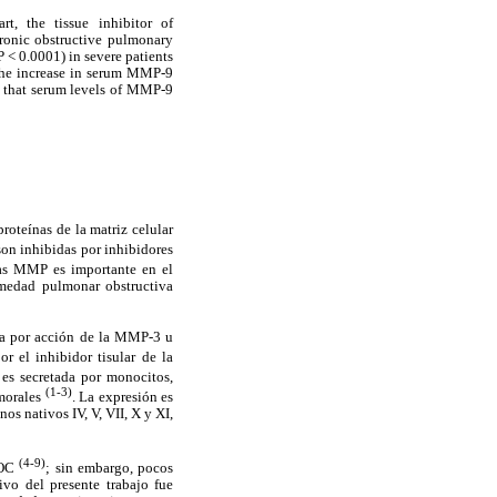
t, the tissue inhibitor of
hronic obstructive pulmonary
 < 0.0001) in severe patients
 The increase in serum MMP-9
ed that serum levels of MMP-9
oteínas de la matriz celular
son inhibidas por inhibidores
las MMP es importante en el
rmedad pulmonar obstructiva
va por acción de la MMP-3 u
 el inhibidor tisular de la
es secretada por monocitos,
(1-3)
umorales
. La expresión es
s nativos IV, V, VII, X y XI,
(4-9)
POC
; sin embargo, pocos
vo del presente trabajo fue