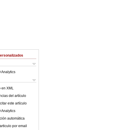
Personalizados
 Analytics
lo en XML
cias del artículo
itar este artículo
 Analytics
ción automática
articulo por email