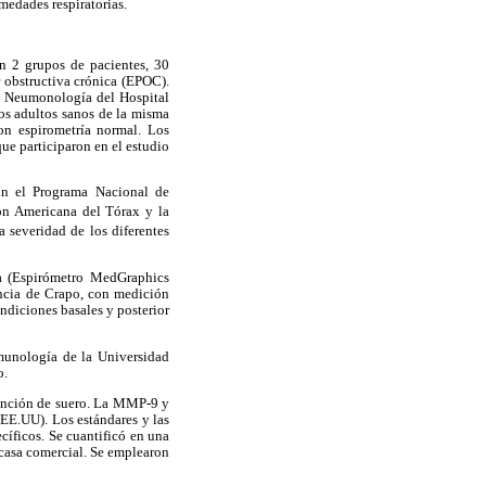
medades respiratorias.
on 2 grupos de pacientes, 30
 obstructiva crónica (EPOC).
e Neumonología del Hospital
os adultos sanos de la misma
con espirometría normal. Los
que participaron en el estudio
gún el Programa Nacional de
n Americana del Tórax y la
la severidad de los diferentes
ría (Espirómetro MedGraphics
encia de Crapo, con medición
diciones basales y posterior
nmunología de la Universidad
o.
btención de suero. La MMP-9 y
EE.UU). Los estándares y las
cíficos. Se cuantificó en una
casa comercial. Se emplearon