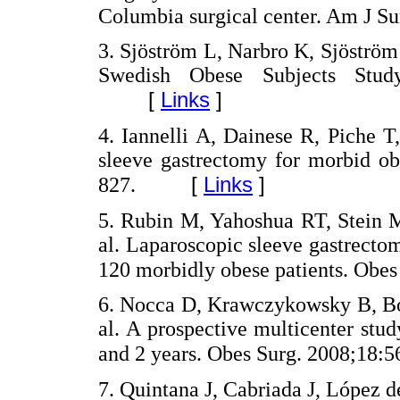
Columbia surgical center. Am J S
3. Sjöström L, Narbro K, Sjöström
Swedish Obese Subjects Stud
[
Links
]
4. Iannelli A, Dainese R, Piche 
sleeve gastrectomy for morbid ob
[
Links
]
827.
5. Rubin M, Yahoshua RT, Stein M
al. Laparoscopic sleeve gastrecto
120 morbidly obese patients. Obe
6. Nocca D, Krawczykowsky B, Bo
al. A prospective multicenter stud
and 2 years. Obes Surg. 2008;18:5
7. Quintana J, Cabriada J, López d