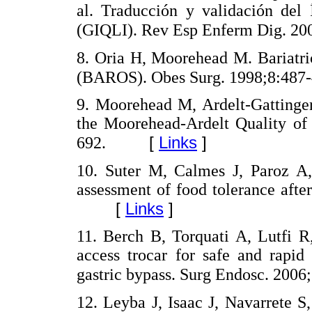
al. Traducción y validación del 
(GIQLI). Rev Esp Enferm Dig. 20
8. Oria H, Moorehead M. Bariatr
(BAROS). Obes Surg. 1998;8:487
9. Moorehead M, Ardelt-Gattinger
the Moorehead-Ardelt Quality of 
[
Links
]
692.
10. Suter M, Calmes J, Paroz A,
assessment of food tolerance after
[
Links
]
11. Berch B, Torquati A, Lutfi R
access trocar for safe and rapid
gastric bypass. Surg Endosc. 2006
12. Leyba J, Isaac J, Navarrete 