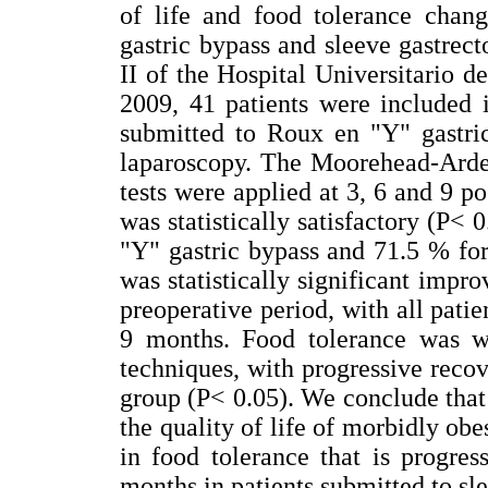
of life and food tolerance chan
gastric bypass and sleeve gastrec
II of the Hospital Universitario 
2009, 41 patients were included 
submitted to Roux en "Y" gastri
laparoscopy. The Moorehead-Ardelt
tests were applied at 3, 6 and 9 p
was statistically satisfactory (P<
"Y" gastric bypass and 71.5 % for
was statistically significant improv
preoperative period, with all patie
9 months. Food tolerance was w
techniques, with progressive reco
group (P< 0.05). We conclude that
the quality of life of morbidly ob
in food tolerance that is progres
months in patients submitted to sl