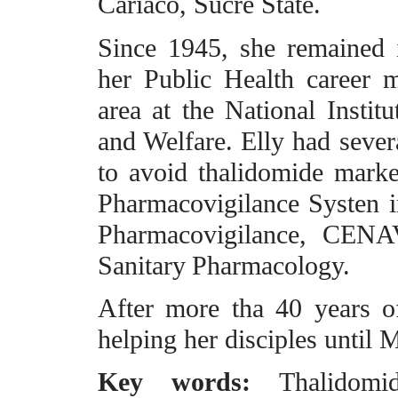
Cariaco, Sucre State.
Since 1945, she remained 
her Public Health career m
area at the National Instit
and Welfare.
Elly had sever
to avoid thalidomide market
Pharmacovigilance
Systen i
Pharmacovigilance, CENA
Sanitary
Pharmacology.
After more tha 40 years o
helping her disciples until 
Key words:
Thalidomi