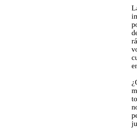
L
i
p
d
r
v
c
e
¿
m
t
n
p
j