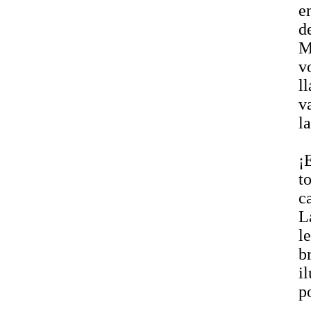
e
d
M
v
l
v
la
¡
t
c
L
l
b
i
p