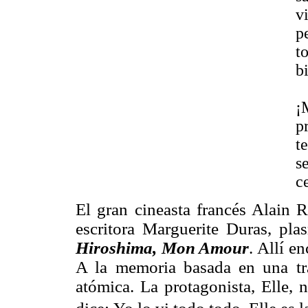
v
p
t
b
¡
p
t
s
c
El gran cineasta francés Alain R
escritora Marguerite Duras, pla
Hiroshima, Mon Amour
. Allí e
A la memoria basada en una tra
atómica. La protagonista, Elle,