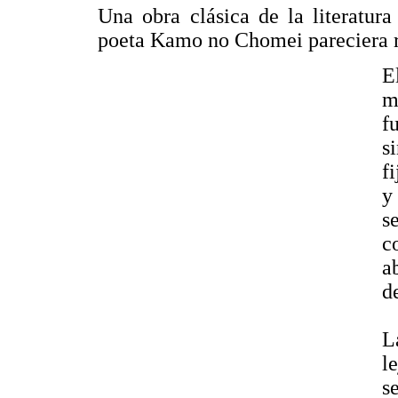
Una obra clásica de la literatura
poeta Kamo no Chomei pareciera r
E
m
f
s
fi
y
s
c
a
d
L
l
s