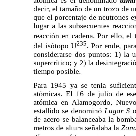
atómica es el denominado
tama
decir, el tamaño de un trozo de 
que el porcentaje de neutrones e
lugar a las subsecuentes reaccio
reacción en cadena. Por ello, el
235
del isótopo U
. Por ende, par
considerarse dos puntos: 1) la u
supercrítico; y 2) la desintegraci
tiempo posible.
Para 1945 ya se tenia suficien
atómicas. El 16 de julio de es
atómica en Alamogordo, Nuevo 
estallido se denominó
Lugar S
de acero se balanceaba la bomb
metros de altura señalaba la
Zona