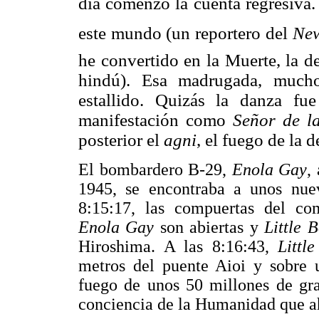
día comenzó la cuenta regresiva. 
este mundo (un reportero del
New
he convertido en la Muerte, la 
hindú). Esa madrugada, mucho
estallido. Quizás la danza fu
manifestación como
Señor de l
posterior el
agni
, el fuego de la d
El bombardero B-29,
Enola Gay
,
1945, se encontraba a unos nue
8:15:17, las compuertas del c
Enola Gay
son abiertas y
Little 
Hiroshima. A las 8:16:43,
Littl
metros del puente Aioi y sobre 
fuego de unos 50 millones de gra
conciencia de la Humanidad que ah