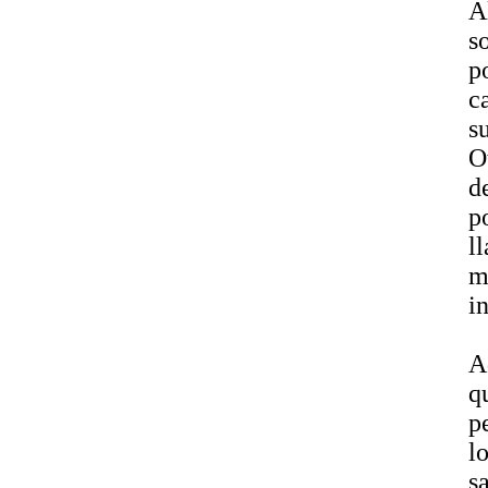
A
s
p
c
s
O
d
p
l
m
i
A
q
p
l
s