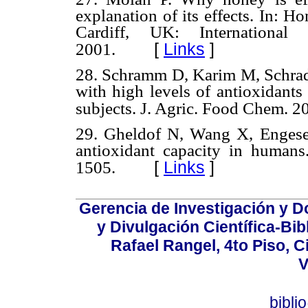
explanation of its effects. In: 
Cardiff, UK: International
[
Links
]
2001.
28. Schramm D, Karim M, Schrad
with high levels of antioxidants
subjects. J. Agric. Food Chem. 2
29. Gheldof N, Wang X, Engese
antioxidant capacity in human
[
Links
]
1505.
Gerencia de Investigación y 
y Divulgación Científica-Bib
Rafael Rangel, 4to Piso, C
V
bibli