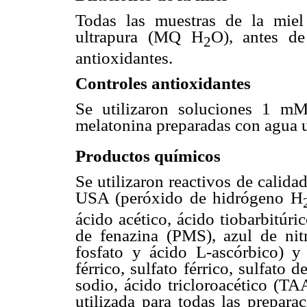
Todas las muestras de la mie
ultrapura (MQ H
O), antes de
2
antioxidantes.
Controles antioxidantes
Se utilizaron soluciones 1
m
M
melatonina preparadas con agua 
Productos químicos
Se utilizaron reactivos de calida
USA (peróxido de hidrógeno H
ácido acético, ácido tiobarbitúr
de fenazina (PMS), azul de nitr
fosfato y ácido L-ascórbico) y
férrico, sulfato férrico, sulfato
sodio, ácido tricloroacético (TA
utilizada para todas las prepara