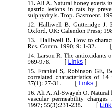
11. Ali A. Natural honey exerts it
gastric lesions in rats by prev
sulphydryls. Trop. Gastroent. 19
12. Halliwell B, Gutteridge J.
Oxford, UK: Calendon Press; 19
13. Halliwell B. How to characte
Res. Comm. 1990; 9: 1-32.
14. Larson R. The antioxidants o
[
Links
]
969-978.
15. Frankel S, Robinson GE, B
correlated characteristics of 14
[
Links
]
37(1): 27-31.
16. Ali A, Al-Swayeh O. Natural 
vascular permeability changes 
[
Link
1997; 55(3):231-238.