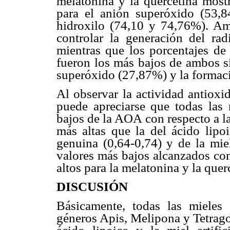
melatonina y la quercetina mostr
para el anión superóxido (53,8
hidroxilo (74,10 y 74,76%). Am
controlar la generación del rad
mientras que los porcentajes de 
fueron los más bajos de ambos si
superóxido (27,87%) y la formaci
Al observar la actividad antioxi
puede apreciarse que todas las
bajos de la AOA con respecto a la
más altas que la del ácido lipoi
genuina (0,64-0,74) y de la miel 
valores más bajos alcanzados con
altos para la melatonina y la quer
DISCUSIÓN
Básicamente, todas las mieles
géneros Apis, Melipona y Tetrago