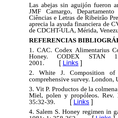
Las abejas sin aguijón fueron a
JMF Camargo, Departamento d
Ciências e Letras de Ribeirão Pr
aprecia la ayuda financiera d
de CDCHT-ULA, Mérida, Venezu
REFERENCIAS BIBLIOGRÁ
1.
CAC. Codex Alimentarius Co
Honey. CODEX STAN 12-
[
Links
]
2001.
2. White J. Composition o
comprehensive survey. London,
3. Vit P. Productos de la colmena
Miel, polen y propóleos. Rev. 
[
Links
]
35:32-39.
4. Salem S. Honey regimen in gas