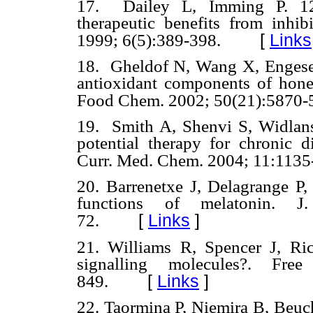
17. Dailey L, Imming P. 12-L
therapeutic benefits from inhib
[
Links
1999; 6(5):389-398.
18. Gheldof N, Wang X, Engeseth
antioxidant components of honey
Food Chem. 2002; 50(21):5870-
19. Smith A, Shenvi S, Widlans
potential therapy for chronic di
Curr. Med. Chem. 2004; 11:1135
20. Barrenetxe J, Delagrange P,
functions of melatonin. J
[
Links
]
72.
21. Williams R, Spencer J, Ric
signalling molecules?. Fr
[
Links
]
849.
22. Taormina P, Niemira B, Beuch