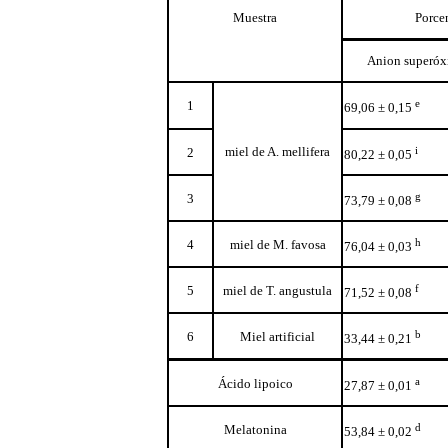
Muestra
Porce
Anion superóx
e
1
69,06 ± 0,15
miel de A. mellifera
i
2
80,22 ± 0,05
g
3
73,79 ± 0,08
h
4
miel de M. favosa
76,04 ± 0,03
f
5
miel de T. angustula
71,52 ± 0,08
b
6
Miel artificial
33,44 ± 0,21
a
Ácido lipoico
27,87 ± 0,01
d
Melatonina
53,84 ± 0,02