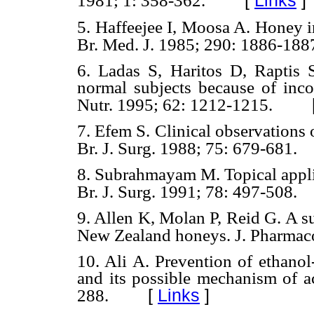
[
Links
]
1981; 1: 358-362.
5. Haffeejee I, Moosa A. Honey in 
Br. Med. J. 1985; 290: 1886-188
6. Ladas S, Haritos D, Raptis 
normal subjects because of inco
Nutr. 1995; 62: 1212-1215.
7. Efem S. Clinical observations
Br. J. Surg. 1988; 75: 679-681.
8. Subrahmayam M. Topical applic
Br. J. Surg. 1991; 78: 497-508.
9. Allen K, Molan P, Reid G. A su
New Zealand honeys. J. Pharmaco
10. Ali A. Prevention of ethanol
and its possible mechanism of ac
[
Links
]
288.