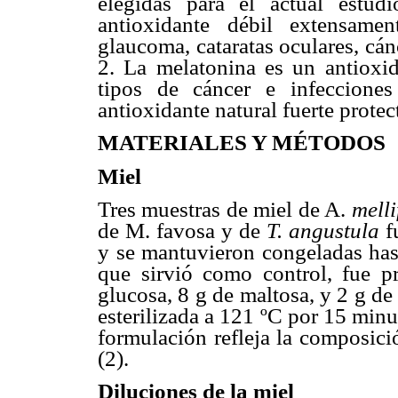
elegidas para el actual estud
antioxidante débil extensamen
glaucoma, cataratas oculares, cá
2. La melatonina es un antioxid
tipos de cáncer e infecciones
antioxidante natural fuerte protec
MATERIALES Y MÉTODOS
Miel
Tres muestras de miel de A.
melli
de M. favosa y de
T. angustula
f
y se mantuvieron congeladas hast
que sirvió como control, fue p
glucosa, 8 g de maltosa, y 2 g de
esterilizada a 121 ºC por 15 minu
formulación refleja la composic
(2).
Diluciones de la miel