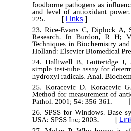
foodborne pathogens as influenc
and level of antioxidant power.
[
Links
]
225.
23. Rice-Evans C, Diplock A, 
Research. In Burdon, R H; V
Techniques in Biochemistry and
Holland: Elsevier Biomedical Pr
24. Halliwell B, Gutteridge J
simple test-tube assay for determ
hydroxyl radicals. Anal. Bioche
25. Koracevic D, Koracevic G,
Method for measurement of antiox
Pathol. 2001; 54: 356-361.
26. SPSS for Windows. Base syst
[
Lin
USA: SPSS Inc; 2003.
27. Molan P. Why honey is effe