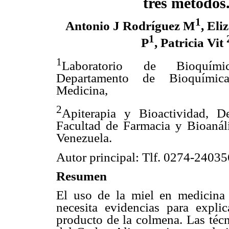
tres métodos
1
Antonio J Rodríguez M
, Eli
1
P
, Patricia Vit
1
Laboratorio de Bioquímic
Departamento de Bioquímic
Medicina,
2
Apiterapia y Bioactividad, D
Facultad de Farmacia y Bioanál
Venezuela.
Autor principal: Tlf. 0274-2403
Resumen
El uso de la miel en medicina t
necesita evidencias para explica
producto de la colmena. Las técn