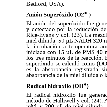
Bedford, USA).
●-
Anión Superóxido (O2
)
El anión del superóxido fue gen
y detectado por la reducción d
Rice-Evans y col. (23). La mezcl
miel diluida, 50 µL NADH 320 
la incubación a temperatura am
iniciada con 15 µL de PMS 40 
los tres minutos de la reacción.
superóxido se calculó como (
es la absorbancia registrada s
absorbancia de la miel diluida o l
●
Radical hidroxilo (OH
)
El radical hidroxilo fue genera
método de Halliwell y col. (24).
mM, y 200 µL de miel diluida, s