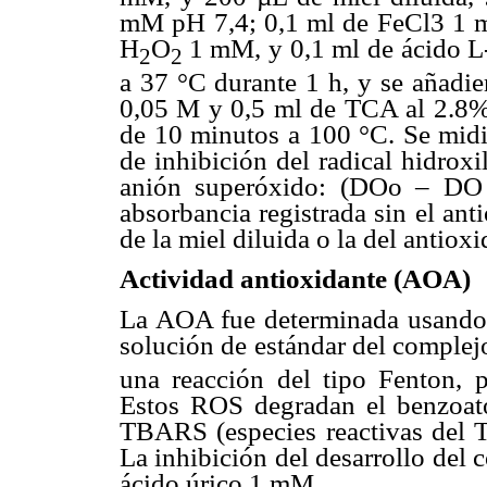
mM pH 7,4; 0,1 ml de FeCl3 1 
H
O
1 mM, y 0,1 ml de ácido L
2
2
a 37 °C durante 1 h, y se añad
0,05 M y 0,5 ml de TCA al 2.8% 
de 10 minutos a 100 °C. Se midi
de inhibición del radical hidroxi
anión superóxido: (DOo – DO
absorbancia registrada sin el an
de la miel diluida o la del antioxi
Actividad antioxidante (AOA)
La AOA fue determinada usando 
solución de estándar del comple
una reacción del tipo Fenton, p
Estos ROS degradan el benzoato
TBARS (especies reactivas del 
La inhibición del desarrollo del
ácido úrico 1 mM.