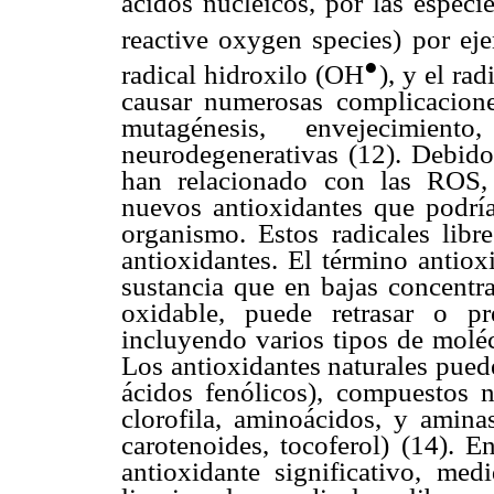
ácidos nucleicos, por las especi
reactive oxygen species) por ej
●
radical hidroxilo (OH
), y el ra
causar numerosas complicacione
mutagénesis, envejecimien
neurodegenerativas (12). Debido
han relacionado con las ROS, 
nuevos antioxidantes que podría
organismo. Estos radicales libr
antioxidantes. El término antiox
sustancia que en bajas concentr
oxidable, puede retrasar o pr
incluyendo varios tipos de moléc
Los antioxidantes naturales pued
ácidos fenólicos), compuestos n
clorofila, aminoácidos, y amina
carotenoides, tocoferol) (14). 
antioxidante significativo, me