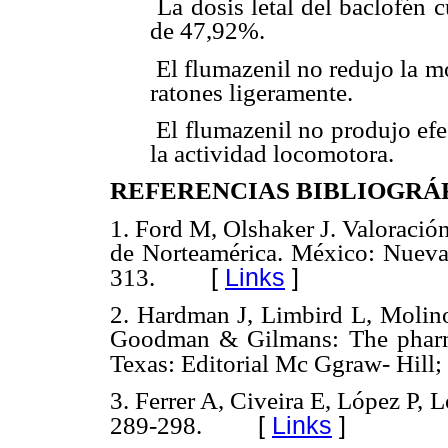
 La dosis letal del baclofén
de 47,92%.
 El flumazenil no redujo la m
ratones ligeramente.
 El flumazenil no produjo ef
la actividad locomotora.
REFERENCIAS BIBLIOGRÁ
1. Ford M, Olshaker J. Valoración
de Norteamérica. México: Nueva 
[
Links
]
313.
2. Hardman J, Limbird L, Molin
Goodman & Gilmans: The pharmac
Texas: Editorial Mc Ggraw- Hill
3. Ferrer A, Civeira E, López P, 
[
Links
]
289-298.