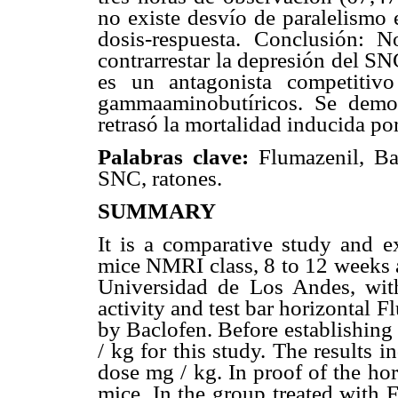
no existe desvío de paralelismo e
dosis-respuesta. Conclusión: 
contrarrestar la depresión del S
es un antagonista competitiv
gammaaminobutíricos. Se demos
retrasó la mortalidad inducida po
Palabras clave:
Flumazenil, Ba
SNC, ratones.
SUMMARY
It is a comparative study and e
mice NMRI class, 8 to 12 weeks a
Universidad de Los Andes, with
activity and test bar horizontal 
by Baclofen. Before establishing 
/ kg for this study. The results i
dose mg / kg. In proof of the hor
mice. In the group treated with