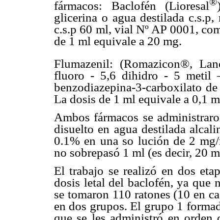
®
fármacos: Baclofén (Lioresal
glicerina o agua destilada c.s.p
c.s.p 60 ml, vial Nº AP 0001, co
de 1 ml equivale a 20 mg.
Flumazenil: (Romazicon®, Lan
fluoro - 5,6 dihidro - 5 metil
benzodiazepina-3-carboxilato de e
La dosis de 1 ml equivale a 0,1 m
Ambos fármacos se administraron 
disuelto en agua destilada alcal
0.1% en una so lución de 2 mg/
no sobrepasó 1 ml (es decir, 20 m
El trabajo se realizó en dos eta
dosis letal del baclofén, ya que n
se tomaron 110 ratones (10 en cad
en dos grupos. El grupo 1 formado
que se les administró en orden 