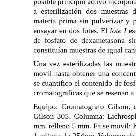
posible principio activo incorpor
a esterilización dos muestras 
materia prima sin pulverizar y p
ensayar en dos lotes. El
lote I
es
de fosfato de dexametasona si
constituían muestras de igual can
Una vez esterilizadas las muest
movil hasta obtener una concent
se cuantifico el contenido de fo
cromatograficas que se resenan a
Equipo: Cromatografo Gilson, 
Gilson 305. Columna: Lichros
mm, relleno 5
m
m. Fa se movil:
1 ml/min.
l
: 254nm. Volumen de 