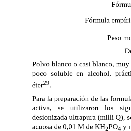
Fórmul
Fórmula empíri
Peso mo
De
Polvo blanco o casi blanco, muy 
poco soluble en alcohol, prác
29
éter
.
Para la preparación de las formul
activa, se utilizaron los sig
desionizada ultrapura (milli Q), 
acuosa de 0,01 M de KH
PO
y 
2
4