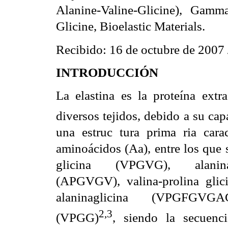
Alanine-Valine-Glicine), Gamma
Glicine, Bioelastic Materials.
Recibido: 16 de octubre de 2007
INTRODUCCIÓN
La elastina es la proteína extra
diversos tejidos, debido a su ca
una estruc tura prima ria carac
aminoácidos (Aa), entre los que s
glicina (VPGVG), alanina-pr
(APGVGV), valina-prolina glicina
alaninaglicina (VPGFGVGAG
2,3
(VPGG)
, siendo la secuenc