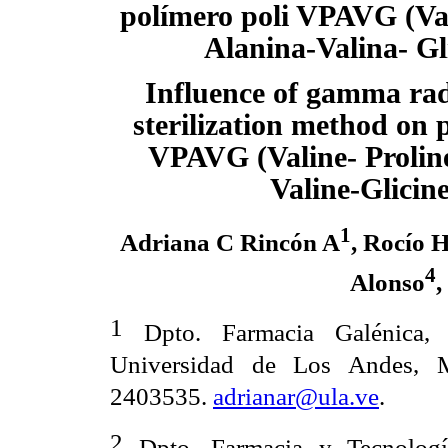
polímero poli VPAVG (Val
Alanina-Valina- Gl
Influence of gamma rad
sterilization method on
VPAVG (Valine- Proline
Valine-Glicine
1
Adriana C Rincón A
, Rocío 
4
Alonso
,
1
Dpto. Farmacia Galénica, 
Universidad de Los Andes, Mé
2403535.
adrianar@ula.ve
.
2
Dpto. Farmacia y Tecnología