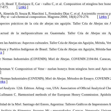
 O, Heard T, Enríquez E, Car - valho C, et al. Composition of stingless bee honey
67-875.
[
Links
]
A, Almeida D, Souza B, Marchini L, Fernández Díaz C, et al. A scientific event t
. Phy si - cal-chemical composition. Magistra 2006; 18(4):270-276.
[
Links
]
pectos prácticos de la cría de abejas sin aguijón. Taller Cría de Abejas sin 
 actual de la meliponicultura en Guatemala. Taller Cría de Abejas sin Ag
en las Américas: Aspectos culturales. Taller Cría de Abejas sin Aguijón, Mérida, Ve
ltura y Pueblos Indígenas de Brasil. Taller Cría de Abejas sin Aguijón, Mérida-S
ks
]
e Normas Industriales (COVENIN). Miel de Abejas. COVENIN 2194-84. Caracas,
chenman V. Composition of Vene - zuelan honeys from stingless bees and Apis me
]
 Normas Industriales (COVENIN). Miel de Abejas. Métodos de Ensayo. COVENIN 2
inks
]
f Analysis. 12th. Edition. Arling - ton, USA: Association of Official Analytical Ch
 Lullmann C. Harmonised methods of the European Honey Commission. Apidologi
idad de la Miel. Santiago del Estero, Argentina: Talleres Gráficos de Impresiones A
 Análisis de Alimentos. Apuntes Mi - meografiados. Caracas, Venezuela: Univer