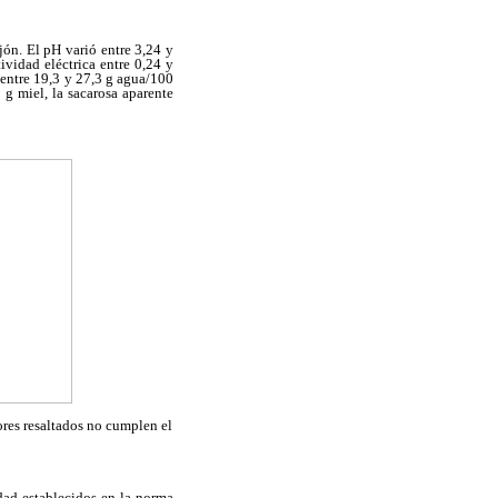
jón. El pH varió entre 3,24 y
ividad eléctrica entre 0,24 y
 entre 19,3 y 27,3 g agua/100
 g miel, la sacarosa aparente
res resaltados no cumplen el
idad establecidos en la norma