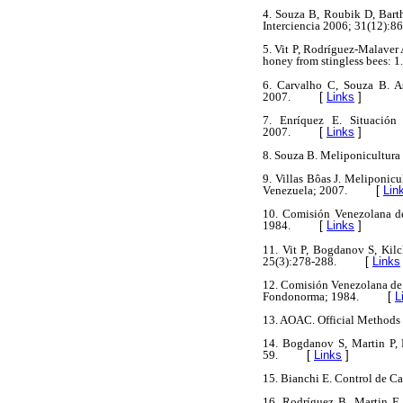
4. Souza B, Roubik D, Barth
Interciencia 2006; 31(12):8
5. Vit P, Rodríguez-Malaver 
honey from stingless bees: 1
6. Carvalho C, Souza B. As
2007.
[
Links
]
7. Enríquez E. Situación
2007.
[
Links
]
8. Souza B. Meliponicultura 
9. Villas Bôas J. Meliponicu
Venezuela; 2007.
[
Lin
10. Comisión Venezolana d
1984.
[
Links
]
11. Vit P, Bogdanov S, Kil
25(3):278-288.
[
Links
12. Comisión Venezolana de
Fondonorma; 1984.
[
L
13. AOAC. Official Methods o
14. Bogdanov S, Martin P,
59.
[
Links
]
15. Bianchi E. Control de Cal
16. Rodríguez B, Martin E.