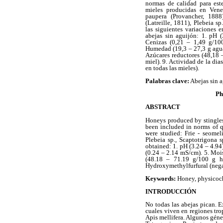
normas de calidad para est
mieles producidas en Venez
paupera (Provancher, 1888),
(Latreille, 1811), Plebeia s
las siguientes variaciones 
abejas sin aguijón: 1. pH (
Cenizas (0,21 – 1,49 g/100
Humedad (19,3 – 27,3 g agua
Azúcares reductores (48,18 
miel). 9. Actividad de la dia
en todas las mieles).
Palabras clave:
Abejas sin a
Ph
ABSTRACT
Honeys produced by stingles
been included in norms of qu
were studied: Frie - seomeli
Plebeia sp., Scaptotrigona 
obtained: 1. pH (3.24 – 4.94
(0.24 – 2.14 mS/cm). 5. Moi
(48.18 – 71.19 g/100 g ho
Hydroxymethylfurfural (negat
Keywords:
Honey, physicoch
INTRODUCCIÓN
No todas las abejas pican. E
cuales viven en regiones tro
Apis mellifera. Algunos géne