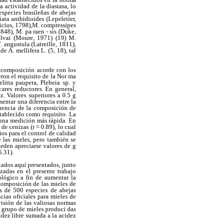
 actividad de la diastasa, lo
species brasileñas de abejas
ata anthidioides (Lepeletier,
icius, 1798),M. compressipes
1848), M. pa raen - sis (Duke,
silvai (Moure, 1971) (19) M.
angustula (Latreille, 1811),
 A. mellifera L. (5, 18), tal
na composición acorde con los
eron el requisito de la Nor ma
itta paupera, Plebeia sp. y
ares reductores. En general,
. Valores superiores a 0.5 g
entar una diferencia entre la
cuencia de la composición de
stablecido como requisito. La
 una medición más rápida. En
de cenizas (r = 0.89), lo cual
ños para el control de calidad
 las mieles, pero también se
eden apreciarse valores de g
5.31).
ltados aquí presentados, junto
zadas en el presente trabajo
ológico a fin de aumentar la
 composición de las mieles de
s de 500 especies de abejas
cias oficiales para mieles de
isión de las valiosas normas
e grupo de mieles produci das
idez libre sumada a la acidez