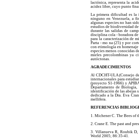
lactónica, representa la aci
acidez libre, cuyo punto final
La primera dificultad es la
ninguno en Venezuela, a fin
algunas especies no han sido
estudios de biodiversidad de
durante las salidas de camp
disciplina cola - boradora d
para la caracterización de m
Parta - mo na (25) y por cor
con etimología en homenaje a
especies menos conocidas de 
mieles precolombinas ya ci
autóctonas.
AGRADECIMIENTOS
Al CDCHT-ULA (Consejo de De
internacionales para estudi
(proyecto S1-1966) y APIBA
Departamento de Biología, F
identificación de las abejas 
dedicado a la Dra. Eva Crane
mellifera.
REFERENCIAS BIBLIOG
1. Michener C. The Bees of 
2. Crane E. The past and pre
3. Villanueva R, Roubik D, 
World 2005; 86:35-41.