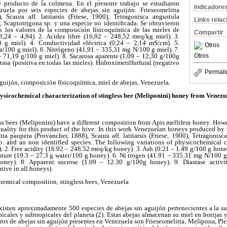
e producto de la colmena. En el presente trabajo se estudiaron
Indicadore
uela por seis especies de abejas sin aguijón: Frieseomelitta
 Scaura aff. latitarsis (Friese, 1900), Tetragonisca angustula
Links rela
p., Scaptotrigona sp. y una especie no identificada. Se obtuvieron
en los valores de la composición físicoquímica de las mieles de
Compartir
3,24 – 4,94). 2. Acidez libre (16,92 – 248,52 meq/kg miel). 3.
 g miel). 4. Conductividad eléctrica (0,24 – 2,14 mS/cm). 5.
Otros
/100 g miel). 6. Nitrógeno (41,91 – 335,31 mg N/100 g miel). 7.
– 71,19 g/100 g miel). 8. Sacarosa aparente (1,09 – 12,30 g/100g
Otros
stasa (positiva en todas las mieles). Hidroximetilfurfural (negativo
Permali
guijón, composición físicoquímica, miel de abejas, Venezuela.
ysicochemical characterization of stingless bee (Meliponini) honey from Venezu
s bees (Meliponini) have a different composition from Apis mellifera honey.
Howev
ality for this product of the hive. In this work Venezuelan honeys produced by s
tta paupera (Provancher, 1888), Scaura aff. latitarsis (Friese, 1900), Tetragonisca
sp. and an non identified species. The following variations of physicochemical 
). 2. Free acidity (16.92 – 248.52 meq/kg honey). 3. Ash (0.21 – 1.49 g/100 g honey
sture (19.3 – 27.3 g water/100 g honey). 6. Ni trogen (41.91 – 335.31 mg N/100 g
ney). 8. Apparent sucrose (1.09 – 12.30 g/100g honey). 9. Diastase activity
ive in all honeys).
emical composition, stingless bees, Venezuela
xisten aproximadamente 500 especies de abejas sin aguijón pertenecientes a la su
picales y subtropicales del planeta (2). Estas abejas almacenan su miel en botijas
ros de abejas sin aguijón presentes en Venezuela son Frieseomelitta, Melipona, Ple