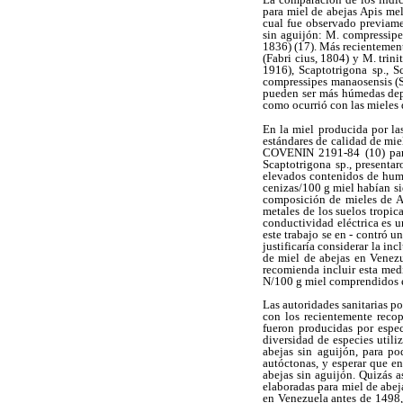
para miel de abejas Apis mel
cual fue observado previame
sin aguijón: M. compressipes
1836) (17). Más recientemen
(Fabri cius, 1804) y M. trini
1916), Scaptotrigona sp., S
compressipes manaosensis (S
pueden ser más húmedas depen
como ocurrió con las mieles d
En la miel producida por las
estándares de calidad de miel
COVENIN 2191-84 (10) para 
Scaptotrigona sp., presenta
elevados contenidos de hume
cenizas/100 g miel habían si
composición de mieles de A.
metales de los suelos tropic
conductividad eléctrica es 
este trabajo se en - contró u
justificaría considerar la in
de miel de abejas en Venezu
recomienda incluir esta med
N/100 g miel comprendidos en
Las autoridades sanitarias po
con los recientemente recop
fueron producidas por espec
diversidad de especies utili
abejas sin aguijón, para p
autóctonas, y esperar que en
abejas sin aguijón. Quizás 
elaboradas para miel de abej
en Venezuela antes de 1498, 