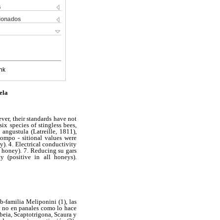
s
cionados
nk
ela
er, their standards have not
ix species of stingless bees,
 angustula (Latreille, 1811),
compo - sitional values were
). 4. Electrical conductivity
 honey). 7. Reducing su gars
 (positive in all honeys).
b-familia Meliponini (1), las
 y no en panales como lo hace
beia, Scaptotrigona, Scaura y