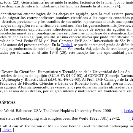
dez total (23). Generalmente no se mide la acidez lactónica de la miel, por lo tant
 se desplaza debido a la hidrólisis de las lactonas durante la titulación (24).
 identificación entomológica de las abejas sin aguijón, para la cual existen poco
 de asignar los correspondientes nombres científicos a las especies conocidas 
 descritas previamente y los estudios de sus mieles representan además una oport
 abejas sin aguijón en el territorio venezolano. Para las generaciones más jóvenes, 
o, las numerosas exploraciones infructuosas de nidos de abejas sin aguijón sin
e recolectar muestras entomológicas para estudios más complejos de sistemática. Una 
ieles de abejas sin aguijón, resultó ser una especie nueva que pudo identificarse d
tesía de la Prof. Pedro SRM y el Prof. Camargo JMF, de la Universidade de São Pau
 la autora del presente trabajo. En la
Tabla 1
se puede apreciar el grado de dificult
abejas productoras de miel en botijas en Venezuela. Así, además de recolectar y e
tadas por Schwarz en el año 1948 (26), este trabajo fue una oportunidad para
sarrollo Científico, Humanístico y Tecnológico de la Universidad de Los An - d
ar mieles de abejas sin aguijón (SULA-FA-04-07-03), al CONICIT (Consejo Naciona
 (Apiterapia y Bioactividad) (zD-CAL-FA-02-93). Al Prof. JMF Camargo de la Uni
aculdade de Filosofia, Ciências e Letras de Ribeirão Preto, Brasil, por su inco
sin aguijón. A los meliponicultores venezolanos por donar las mieles utilizadas para r
, en el año de su deceso, por su gran interés y motivación sin fronteras para estu
RÁFICAS
the World. Baltimore, USA: The Johns Hopkins University Press; 2000.
[
Links
sent status of beekeeping with stingless bees. Bee World 1992; 73(1):29-42.
[
Colli-Ucan W. Extinction of Meli - pona beecheii and traditional beekeeping i
[
Links
]