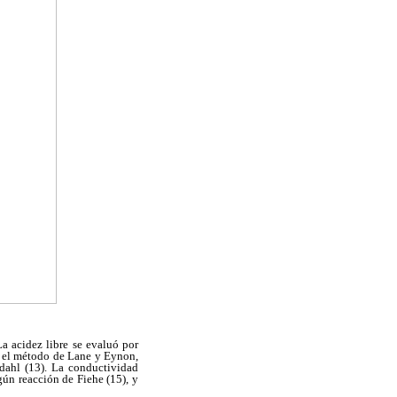
La acidez libre se evaluó por
or el método de Lane y Eynon,
dahl (13). La conductividad
gún reacción de Fiehe (15), y