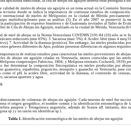
una apicultura tradicional, la cría de abejas sin aguijón debería estar protegida a fin
e calidad de mieles de abejas sin aguijón es un tema actual en la Comisión
Intern
a revisión donde se indica la importancia de continuar estudios de composición 
o internacional de mieles de Meliponini en la ciudad de Mérida precisamente 
ipo multidisciplinario para su análisis (5). En el año 2007 se promovió la me
la participación de expertos brasileros y de Guatemala invitados al Taller de Eval
ller de Cría de Abejas sin Aguijón, realizado en la ciudad de Mérida, Venezuela (6-
dad de miel de abejas en la Norma Venezolana COVENIN 2191-84 (10) sólo se re fie
úcares reductores (min 65%). 3. Sacarosa (max 5%). 4. Acidez libre (max 4 meq/10
tivo). 7. Actividad de la diastasa (positiva). Sin embargo; las mieles producidas por
otros géneros diferentes de Apis, podrían presentar diferencias en algunos requisito
mportancia de realizar estudios para caracterizar las mieles provenientes de abejas 
eles de abejas sin aguijón criadas en Venezuela, menos conocidas que las miel
Melipona compressipes Fabricius, 1804; y Melipona trinitatis Cockerell, 1919) pr
io fue determinar la composición físicoquímica en mieles producidas por abeja
 guanotica, españolita, pegoncito, mosquito y guaracho en Venezuela, para cont
s como el pH, la acidez libre, actividad de la diastasa, el contenido de cenizas
s, sacarosa aparente y agua.
S
 directamente de colmenas de abejas sin aguijón. Cada muestra de miel fue succi
enta el origen geográfico, el nombre común y la identificación entomológica de l
elitta paupera y Tetragonisca angustula; además de Scaura aff. latitarsis, dos t
gona sp.) y un taxón sin identificar sp.1.
Tabla 1.
Identificación entomológica de las mieles de abejas sin aguijón