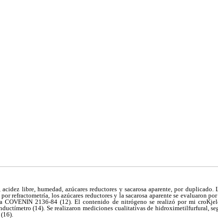
, acidez libre, humedad, azúcares reductores y sacarosa aparente, por duplicado. 
por refractometría, los azúcares reductores y la sacarosa aparente se evaluaron p
a COVENIN 2136-84 (12). El contenido de nitrógeno se realizó por mi croKjel
nductímetro (14). Se realizaron mediciones cualitativas de hidroximetilfurfural, se
 (16).