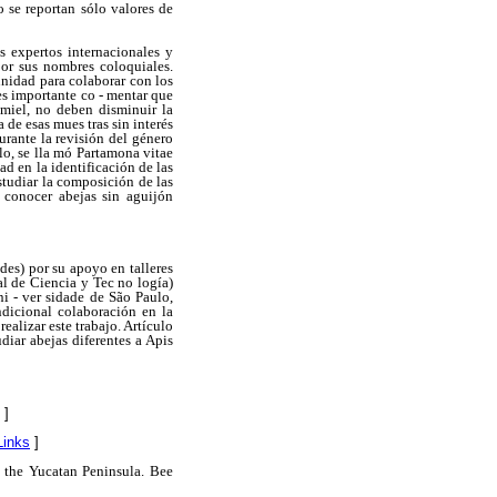
o se reportan sólo valores de
s expertos internacionales y
por sus nombres coloquiales.
unidad para colaborar con los
es importante co - mentar que
 miel, no deben disminuir la
de esas mues tras sin interés
urante la revisión del género
lo, se lla mó Partamona vitae
ad en la identificación de las
studiar la composición de las
 conocer abejas sin aguijón
es) por su apoyo en talleres
l de Ciencia y Tec no logía)
 - ver sidade de São Paulo,
ndicional colaboración en la
ealizar este trabajo. Artículo
diar abejas diferentes a Apis
]
Links
]
n the Yucatan Peninsula. Bee