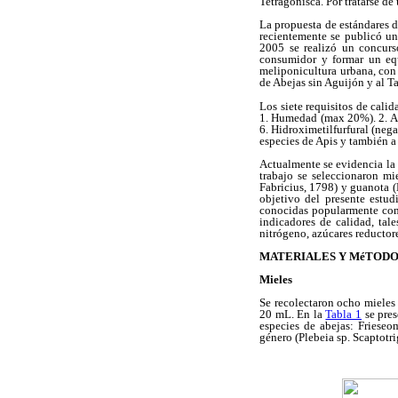
Tetragonisca. Por tratarse de 
La propuesta de estándares d
recientemente se publicó un
2005 se realizó un concurs
consumidor y formar un equ
meliponicultura urbana, con 
de Abejas sin Aguijón y al Ta
Los siete requisitos de cali
1. Humedad (max 20%). 2. Az
6. Hidroximetilfurfural (nega
especies de Apis y también a 
Actualmente se evidencia la i
trabajo se seleccionaron mi
Fabricius, 1798) y guanota (
objetivo del presente estud
conocidas popularmente como
indicadores de calidad, tale
nitrógeno, azúcares reductore
MATERIALES Y MéTODO
Mieles
Se recolectaron ocho mieles
20 mL. En la
Tabla 1
se pres
especies de abejas: Frieseom
género (Plebeia sp. Scaptotri