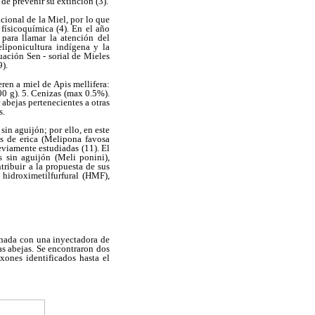
 de prevenir su extinción (3).
acional de la Miel, por lo que
físicoquímica (4). En el año
para llamar la atención del
liponicultura indígena y la
uación Sen - sorial de Mieles
9).
ren a miel de Apis mellifera:
0 g). 5. Cenizas (max 0.5%).
 abejas pertenecientes a otras
s.
sin aguijón; por ello, en este
es de erica (Melipona favosa
eviamente estudiadas (11). El
s sin aguijón (Meli ponini),
ribuir a la propuesta de sus
, hidroximetilfurfural (HMF),
onada con una inyectadora de
as abejas. Se encontraron dos
axones identificados hasta el