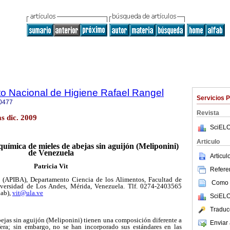
uto Nacional de Higiene Rafael Rangel
Servicios 
0477
Revista
s dic. 2009
SciELO
Articulo
química de mieles de abejas sin aguijón (Meliponini)
de Venezuela
Articu
Patricia Vit
Referen
d (APIBA), Departamento Ciencia de los Alimentos, Facultad de
Como c
iversidad de Los Andes, Mérida, Venezuela. Tlf. 0274-2403565
hab),
vit@ula.ve
SciELO
Traduc
ejas sin aguijón (Meliponini) tienen una composición diferente a
Enviar 
fera; sin embargo, no se han incorporado sus estándares en las