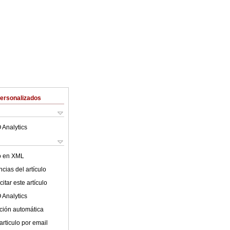
Personalizados
 Analytics
lo en XML
cias del artículo
itar este artículo
 Analytics
ción automática
articulo por email