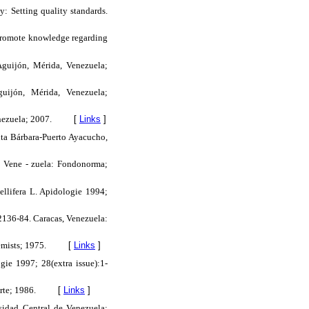
: Setting quality standards.
o promote knowledge regarding
Aguijón, Mérida, Venezuela;
uijón, Mérida, Venezuela;
nezuela; 2007.
[
Links
]
anta Bárbara-Puerto Ayacucho,
 Vene - zuela: Fondonorma;
llifera L. Apidologie 1994;
136-84. Caracas, Venezuela:
emists; 1975.
[
Links
]
e 1997; 28(extra issue):1-
rte; 1986.
[
Links
]
sidad Central de Venezuela;