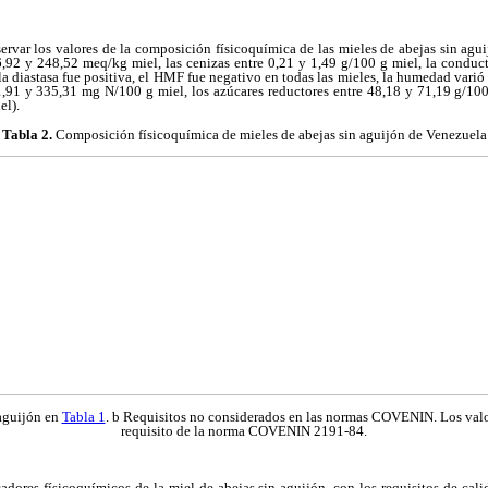
ervar los valores de la composición físicoquímica de las mieles de abejas sin agui
16,92 y 248,52 meq/kg miel, las cenizas entre 0,21 y 1,49 g/100 g miel, la conduct
la diastasa fue positiva, el HMF fue negativo en todas las mieles, la humedad varió
1,91 y 335,31 mg N/100 g miel, los azúcares reductores entre 48,18 y 71,19 g/100
el).
Tabla 2.
Composición físicoquímica de mieles de abejas sin aguijón de Venezuela
 aguijón en
Tabla 1
. b Requisitos no considerados en las normas COVENIN. Los valo
requisito de la norma COVENIN 2191-84.
dores físicoquímicos de la miel de abejas sin aguijón, con los requisitos de cal