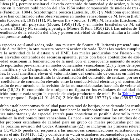
lifera (10), permite resaltar el elevado contenido de humedad y de acidez, y la baja
nte en la primera publicación del año 1964 sobre composición de mieles de tres e
 (Fabricius, 1804), Scaptotrigona postica (Latreille, 1807) y Melipona quadrifasci
te se han confirmado estas observaciones en mieles venezolanas de M. favosa (Fabr
tatis (Cockerell, 1919) (11), M. favosa (Fa - bricius, 1798), M. lateralis (Erichson, 
captotrigona aff. polystica (Moure, 1950) (18), y en mieles brasileñas de M. a
chwarz 1932) y M. seminigra pernigra (Moure & Kerr, 1950) (20). Las mieles de T. 
diendo de la estación del año, y poseen actividad de diastasa similar a la miel de
el presente trabajo.
 especies aquí analizadas, sólo una muestra de Scaura aff. latitarsis presentó u
 de A. mellifera; la otra muestra presentó acidez ele vada. Todas las mieles cumpli
la actividad de la diastasa y el HMF. Las mieles producidas por Frieseo - mel
ron elevados contenidos de sacarosa aparente, junto con bajos contenidos de azúc
dad ocasionan la fermentación de la miel, con el consecuente aumento de acidez
do reportados previamente en mieles comerciales venezolanas (21), y lejos de repres
 mellifera y de Meliponini, o de indicar calidad alterada, podría ser una conse
ales, la cual ameritaría elevar el valor máximo del contenido de cenizas en miel e
una medición que ha sustituído la determinación del contenido de cenizas, por ser
n coeficiente de correlación elevado entre la conductividad eléctrica y el contenido 
clusión de este método en la revisión de las normas elaboradas hace más de veinte a
ela (10,12). El contenido de nitrógeno no figura en los estándares de calidad de
ición porque varía según la especie de abeja productora de miel. En la
Tabla 2
pu
 tres grupos: 1. Bajo (41.91-46.74). 2. Me dio (116.98-197.77) 3. alto (259.97-33
drían establecer normas de calidad para esta miel de botijas, considerando los resu
ilados (4), como una acción para fortalecer la meliponicultura. Las mieles anali
ies minoritarias y de especial interés para considerar su posible desarrollo tecn
zadas en la meliponicultura venezolana. Es nece - sario continuar los estudios de
oder proponer estándares de calidad para un grupo de mieles producidas por má
 la próxima revisión del Codex Alimentarius (22), se incluyan las primeras referen
así COVENIN pueda dar respuesta a las numerosas comunicaciones solicitando rev
as en el año 1984 (10, 12), y considere in - cluir estándares recomendados para est
año de su descubrimiento por Cristóbal Colón o de la resistencia indígena. La ac