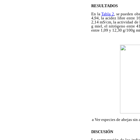
RESULTADOS
En la
Tabla 2
, se pueden obs
4,94, la acidez libre entre 
2,14 mS/cm, la actividad de 
g miel, el nitrógeno entre 4
entre 1,09 y 12,30 g/100g mi
a Ver especies de abejas sin
DISCUSIÓN
La comparación de los indica