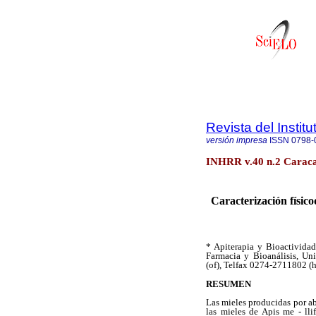
Revista del Instit
versión impresa
ISSN
0798-
INHRR v.40 n.2 Caraca
Caracterización físico
* Apiterapia y Bioactivida
Farmacia y Bioanálisis, Un
(of), Telfax 0274-2711802 (
RESUMEN
Las mieles producidas por ab
las mieles de Apis me - lli