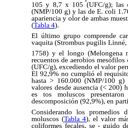
105 y 8,7 x 105 (UFC/g); las 
(NMP/100 g) y las de E. coli 1.
apariencia y olor de ambas muestr
(
Tabla 4
).
El último grupo comprende carac
vaquita (Strombus pugilis Linné,
1758) y el longo (Melongena m
recuentos de aerobios mesófilos 
(UFC/g), excediendo el valor per
El 92,9% no cumplió el requisito
hasta > 160.000 (NMP/100 g) 
valores desde ausencia (< 200) 
es tos moluscos presentaron 
descomposición (92,9%), en particu
Considerando los promedios d
moluscos (
Tabla 4
), el valor m
coliformes fecales, se - guido