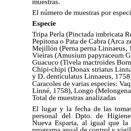
muestras.
El número de muestras por especi
Especie Núme
Tripa Perla (Pinctada imbri
Pepitona o Pata de Cabra (Arca
Mejillón (Perna perna L
Vieiras (Amusium papyra
Guacuco (Tivela mactroi
Chipi-chipi (Donax striatus Linn
y D. denticulatus Lin
Caracoles de varias especies: Va
Linné, 1758), Longo (Melongena 
Total de muestras 
El lugar y la fecha de las toma
personal del Dpto. de Higie
Nueva Esparta, al igual que la
programa anual de control y vigi