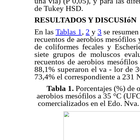
una vía) (P 0,05), y para las dif
de Tukey HSD.
RESULTADOS Y DISCUSIóN
En las
Tablas 1
,
2
y
3
se resumen 
recuentos de aerobios mesófilos
de coliformes fecales y Escheri
siete grupos de moluscos eval
recuentos de aerobios mesófilos
88,1% superaron el va - lor de 
73,4% el correspondiente a 231 
Tabla 1.
Porcentajes (%) de o
aerobios mesófilos a 35 °C (UFC
comercializados en el Edo. Nva.