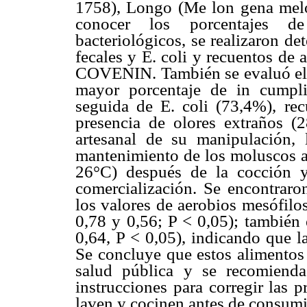
1758), Longo (Me lon gena melo
conocer los porcentajes de
bacteriológicos, se realizaron d
fecales y E. coli y recuentos de
COVENIN. También se evaluó el p
mayor porcentaje de in cumpli
seguida de E. coli (73,4%), re
presencia de olores extraños (
artesanal de su manipulación, 
mantenimiento de los moluscos 
26°C) después de la cocción y
comercialización. Se encontraron
los valores de aerobios mesófilos
0,78 y 0,56; P < 0,05); también e
0,64, P < 0,05), indicando que la
Se concluye que estos alimentos 
salud pública y se recomiend
instrucciones para corregir las 
laven y cocinen antes de consumi