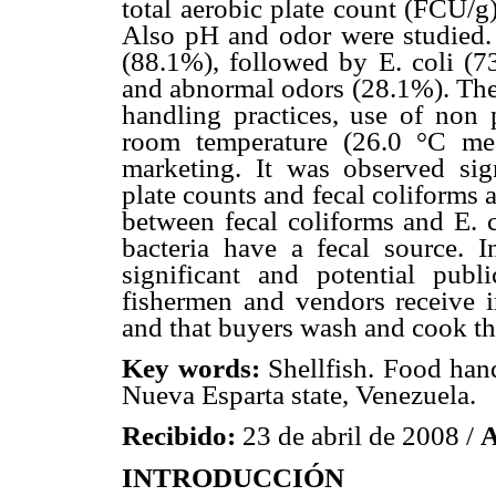
total aerobic plate count (FCU
Also pH and odor were studied. 
(88.1%), followed by E. coli (73
and abnormal odors (28.1%). The 
handling practices, use of non p
room temperature (26.0 °C me
marketing. It was observed sign
plate counts and fecal coliforms a
between fecal coliforms and E. c
bacteria have a fecal source. I
significant and potential publ
fishermen and vendors receive in
and that buyers wash and cook th
Key words:
Shellfish. Food hand
Nueva Esparta state, Venezuela.
Recibido:
23 de abril de 2008 /
A
INTRODUCCIÓN