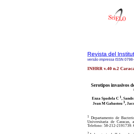
Revista del Instit
versão impressa
ISSN
0798
INHRR v.40 n.2 Caraca
Serotipos invasivos 
1
Enza Spadola C
, Sand
3
Jean M Gabastou
, Ja
1
Departamento de Bacterio
Universitaria de Caracas, 
Telefono: 58-212-2191739. 
2