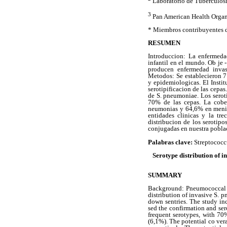
Laboratorio de Tuberculosis
3
Pan American Health Organ
* Miembros contribuyentes de
RESUMEN
Introduccion: La enfermeda
infantil en el mundo. Ob je 
producen enfermedad invas
Metodos: Se establecieron 7 
y epidemiologicas. El Insti
serotipificacion de las cepas
de S. pneumoniae. Los serot
70% de las cepas. La cober
neumonias y 64,6% en mening
entidades clinicas y la tre
distribucion de los serotip
conjugadas en nuestra poblac
Palabras clave:
Streptococc
Serotype distribution of 
SUMMARY
Background: Pneumococcal di
distribution of invasive S. 
down sentries. The study inc
sed the confirmation and ser
frequent serotypes, with 70
(6,1%). The potential co ver