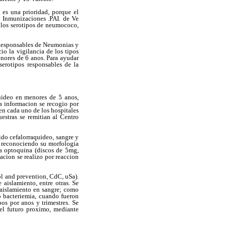
es una prioridad, porque el
 Inmunizaciones .PAI. de Ve
e los serotipos de neumococo,
 Responsables de Neumonias y
io la vigilancia de los tipos
nores de 6 anos. Para ayudar
serotipos responsables de la
quideo en menores de 5 anos,
a informacion se recogio por
en cada uno de los hospitales
estras se remitian al Centro
ido cefalorraquideo, sangre y
, reconociendo su morfologia
la optoquina (discos de 5
m
g,
acion se realizo por reaccion
rol and prevention, CdC, uSa).
aislamiento, entre otras. Se
 aislamiento en sangre; como
o bacteriemia, cuando fueron
pos por anos y trimestres. Se
 el futuro proximo, mediante