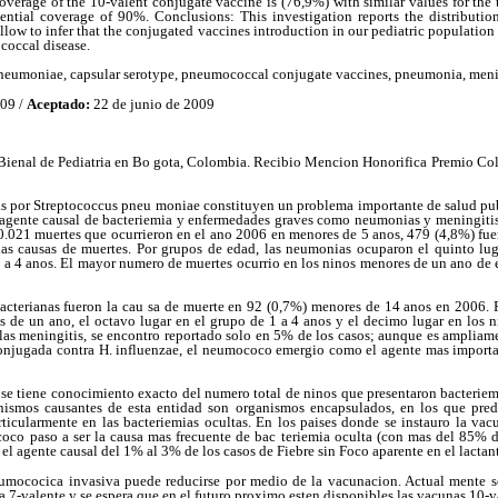
coverage of the 10-valent conjugate vaccine is (76,9%) with similar values for the t
ential coverage of 90%. Conclusions: This investigation reports the distributi
llow to infer that the conjugated vaccines introduction in our pediatric population
coccal disease.
neumoniae, capsular serotype, pneumococcal conjugate vaccines, pneumonia, menin
009 /
Aceptado:
22 de junio de 2009
 Bienal de Pediatria en Bo gota, Colombia. Recibio Mencion Honorifica Premio Col
 por Streptococcus pneu moniae constituyen un problema importante de salud pub
 agente causal de bacteriemia y enfermedades graves como neumonias y meningiti
0.021 muertes que ocurrieron en el ano 2006 en menores de 5 anos, 479 (4,8%) f
 las causas de muertes. Por grupos de edad, las neumonias ocuparon el quinto lu
1 a 4 anos. El mayor numero de muertes ocurrio en los ninos menores de un ano de
bacterianas fueron la cau sa de muerte en 92 (0,7%) menores de 14 anos en 2006. 
s de un ano, el octavo lugar en el grupo de 1 a 4 anos y el decimo lugar en los n
 las meningitis, se encontro reportado solo en 5% de los casos; aunque es amplia
onjugada contra H. influenzae, el neumococo emergio como el agente mas importa
 se tiene conocimiento exacto del numero total de ninos que presentaron bacteriem
nismos causantes de esta entidad son organismos encapsulados, en los que pr
ticularmente en las bacteriemias ocultas. En los paises donde se instauro la vacu
coco paso a ser la causa mas frecuente de bac teriemia oculta (con mas del 85% de
l agente causal del 1% al 3% de los casos de Fiebre sin Foco aparente en el lactant
umococica invasiva puede reducirse por medio de la vacunacion. Actual mente se
7-valente y se espera que en el futuro proximo esten disponibles las vacunas 10-v