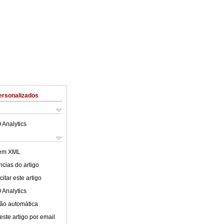
ersonalizados
 Analytics
 em XML
cias do artigo
itar este artigo
 Analytics
ão automática
este artigo por email