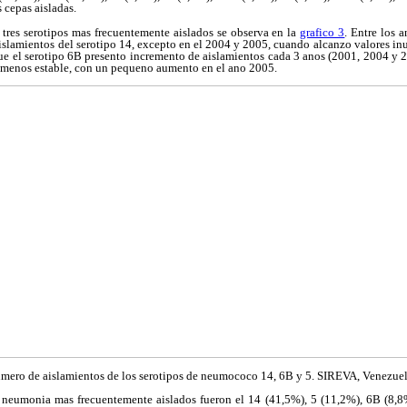
 cepas aisladas.
 tres serotipos mas frecuentemente aislados se observa en la
grafico 3
. Entre los 
islamientos del serotipo 14, excepto en el 2004 y 2005, cuando alcanzo valores i
que el serotipo 6B presento incremento de aislamientos cada 3 anos (2001, 2004 y 
 menos estable, con un pequeno aumento en el ano 2005.
ero de aislamientos de los serotipos de neumococo 14, 6B y 5. SIREVA, Venezue
 neumonia mas frecuentemente aislados fueron el 14 (41,5%), 5 (11,2%), 6B (8,8