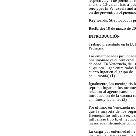
respectively. The potential 
and the 13-valent has a pot
serotypes in Venezuela and a
on the prevention of pneumo
Key words:
Streptococcus p
Recibido:
19 de marzo de 2
INTRODUCCIÓN
Trabajo presentado en la IX
Pediatria.
Las enfermedades provocadas
pneumoniae es el prin cipal
de edad. En Venezuela, de 1
el quinto lugar entre todas
cuarto lugar en el grupo de 
neu - monia) (1).
Igualmente, las meningitis 
septimo lugar en los menore
relacion al agente causal de
introduccion de la vacuna c
en ninos y lactantes (2).
Por ultimo, en Venezuela no
que la mayoria de los orga
Haemophilus influenzae, par
influenzae tipo b, el neumo
meses, identificandose como e
La carga por enfermedad ne
mercado la vacuna conjugada 