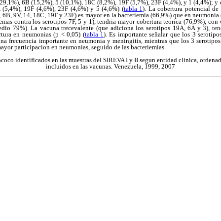
(29,1%), 6B (15,2%), 5 (10,1%), 18C (8,2%), 19F (5,7%), 23F (4,4%), y 1 (4,4%); y 
 (5,4%), 19F (4,6%), 23F (4,6%) y 5 (4,6%) (
tabla 1
). La cobertura potencial de
4, 6B, 9V, 14, 18C, 19F y 23F) es mayor en la bacteriemia (66,9%) que en neumonia
mas contra los serotipos 7F, 5 y 1), tendria mayor cobertura teorica (76,9%), con v
edio 79%). La vacuna trecevalente (que adiciona los serotipos 19A, 6A y 3), ten
tura en neumonias (p < 0,05) (
tabla 1
). Es importante señalar que los 3 serotipo
na frecuencia importante en neumonia y meningitis, mientras que los 3 serotipos 
ayor participacion en neumonias, seguido de las bacteriemias.
oco identificados en las muestras del SIREVA I y II segun entidad clinica, ordenad
incluidos en las vacunas. Venezuela, 1999, 2007