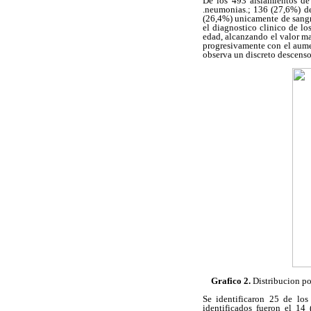
De los 493 aislamientos de
.neumonias.; 136 (27,6%) de
(26,4%) unicamente de sangre
el diagnostico clinico de l
edad, alcanzando el valor m
progresivamente con el aume
observa un discreto descenso
Grafico 2.
Distribucion po
Se identificaron 25 de los
identificados fueron el 14