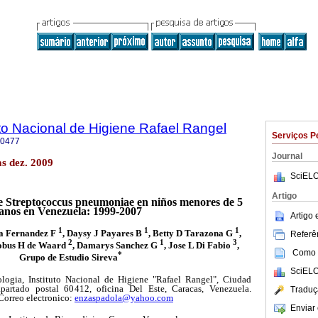
uto Nacional de Higiene Rafael Rangel
Serviços P
-0477
Journal
s dez. 2009
SciELO
Artigo
de Streptococcus pneumoniae en niños menores de 5
anos en Venezuela: 1999-2007
Artigo
1
1
1
ra Fernandez F
, Daysy J Payares B
, Betty D Tarazona G
,
Referên
2
1
3
cobus H de Waard
, Damarys Sanchez G
, Jose L Di Fabio
,
Como c
*
Grupo de Estudio Sireva
SciELO
logia, Instituto Nacional de Higiene "Rafael Rangel", Ciudad
apartado postal 60412, oficina Del Este, Caracas, Venezuela.
Traduç
Correo electronico:
enzaspadola@yahoo.com
Enviar 