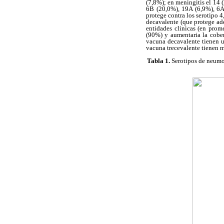
(7,8%); en meningitis el 14 
6B (20,0%), 19A (6,9%), 6A
protege contra los serotipo 
decavalente (que protege ade
entidades clinicas (en prom
(90%) y aumentaria la cober
vacuna decavalente tienen u
vacuna trecevalente tienen m
Tabla 1.
Serotipos de neumoc