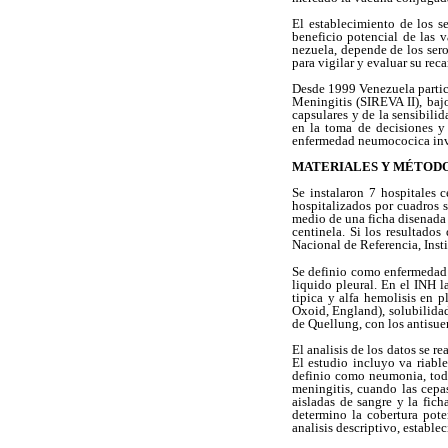
El establecimiento de los 
beneficio potencial de las
nezuela, depende de los sero
para vigilar y evaluar su rec
Desde 1999 Venezuela partic
Meningitis (SIREVA II), bajo
capsulares y de la sensibil
en la toma de decisiones y 
enfermedad neumococica inv
MATERIALES Y MÉTOD
Se instalaron 7 hospitales 
hospitalizados por cuadros 
medio de una ficha disenada 
centinela. Si los resultado
Nacional de Referencia, Inst
Se definio como enfermedad i
liquido pleural. En el INH 
tipica y alfa hemolisis en p
Oxoid, England), solubilidad
de Quellung, con los antisue
El analisis de los datos se r
El estudio incluyo va riabl
definio como neumonia, toda
meningitis, cuando las cepa
aisladas de sangre y la fich
determino la cobertura pote
analisis descriptivo, estable