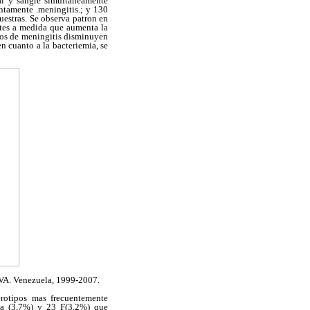
al y sangre simultaneamente
ntamente .meningitis.; y 130
uestras. Se observa patron en
ntes a medida que aumenta la
sos de meningitis disminuyen
 cuanto a la bacteriemia, se
EVA. Venezuela, 1999-2007.
erotipos mas frecuentemente
 6a (3,7%) y 23 F(3,2%) que