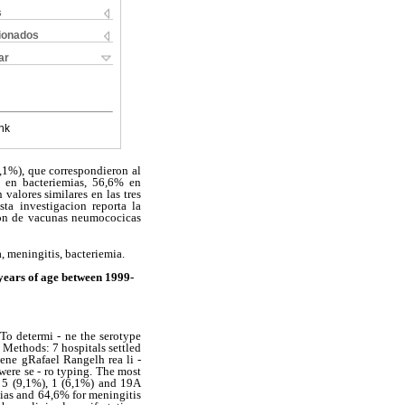
s
cionados
ar
nk
,1%), que correspondieron al
% en bacteriemias, 56,6% en
alores similares en las tres
sta investigacion reporta la
cion de vacunas neumococicas
 meningitis, bacteriemia.
years of age between 1999-
To determi - ne the serotype
 Methods: 7 hospitals settled
ne gRafael Rangelh rea li -
were se - ro typing. The most
, 5 (9,1%), 1 (6,1%) and 19A
nias and 64,6% for meningitis