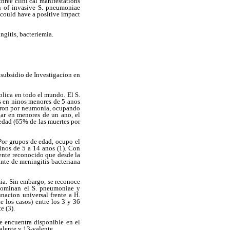
hree clini cal manifestations
on of invasive S. pneumoniae
 could have a positive impact
gitis, bacteriemia.
subsidio de Investigacion en
lica en todo el mundo. El S.
s en ninos menores de 5 anos
ueron por neumonia, ocupando
gar en menores de un ano, el
 edad (65% de las muertes por
Por grupos de edad, ocupo el
inos de 5 a 14 anos (1). Con
mente reconocido que desde la
nte de meningitis bacteriana
ia. Sin embargo, se reconoce
edominan el S. pneumoniae y
nacion universal frente a H.
 los casos) entre los 3 y 36
e (3).
 encuentra disponible en el
alente y 13-valente.