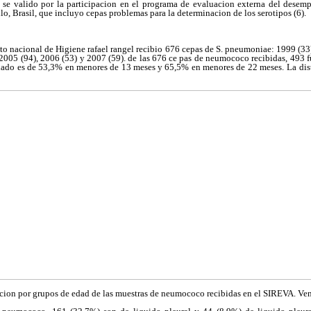
s se valido por la participacion en el programa de evaluacion externa del desemp
ulo, Brasil, que incluyo cepas problemas para la determinacion de los serotipos (6).
uto nacional de Higiene rafael rangel recibio 676 cepas de S. pneumoniae: 1999 (33
 2005 (94), 2006 (53) y 2007 (59). de las 676 ce pas de neumococo recibidas, 493 
lado es de 53,3% en menores de 13 meses y 65,5% en menores de 22 meses.
La dis
cion por grupos de edad de las muestras de neumococo recibidas en el SIREVA. Ve