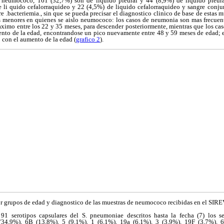
 neumococo, 161 (32,7%) son de liquido pleural y 44 (8,9%) de liquido pleur
 li quido cefalorraquideo y 22 (4,5%) de liquido cefalorraquideo y sangre conju
 .bacteriemia., sin que se pueda precisar el diagnostico clinico de base de estas m
os menores en quienes se aislo neumococo: los casos de neumonia son mas frecue
aximo entre los 22 y 35 meses, para descender posteriormente, mientras que los ca
nto de la edad, encontrandose un pico nuevamente entre 48 y 59 meses de edad; en
 con el aumento de la edad (
grafico 2
).
r grupos de edad y diagnostico de las muestras de neumococo recibidas en el SIR
 91 serotipos capsulares del S. pneumoniae descritos hasta la fecha (7) los s
 (34,9%), 6B (13,8%), 5 (9,1%), 1 (6,1%), 19a (6,1%), 3 (3,9%), 19F (3,7%),