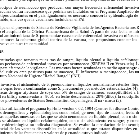
serotipos de neumococo que producen con mayor frecuencia enfermedad invasiva 
 vacunas contra neumococo que podrian ser incluidas en el Programa Ampliado de
tipos circulantes en el pais. Igualmente, es necesario conocer la epidemiologia d
ambio, una vez que la vacuna sea incluida en el PAI.
ipa en el proyecto de Sistema de Redes de Vigilancia de los Agentes Bacteria nos
 el auspicio de la Oficina Panamericana de la Salud. A partir de esta fecha se inic
idad antimicrobiana de S. pneumoniae causante de enfermedad invasiva en niños me
conocer la cobertura global teorica de la vacuna, nos propusimos conocer los 
asiva en nues tra comunidad.
OS
centinelas que tomaron mues tras de sangre, liquido pleural o liquido cefalorra
sos pechosos de enfermedad invasiva por neumococo (SIREVA II en Venezuela). L
para efectos de la vigilancia. Las muestras fueron sembradas en medio agar sangre 
s del cultivo eran positivos para neumococo, H. Influenzae o meningococo, las mu
ituto Nacional de Higiene "Rafael Rangel" (INH).
nvasiva, el aislamiento de S. pneumoniae en liquidos normalmente esteriles: liqu
las cepas fueron confirmadas como S. pneumoniae por metodos estandarizados (4)
lacas de agar tripticasa de soya con 5% de sangre de carnero, susceptibilidad a 
 en bilis y conservadas a . 80oC en leche descremada al 20% (difco). la serotipific
ros provenientes de Statens Seruminstitut, Copenhagen, di na - marca (5).
ealizo utilizando el programa Epi-info version 6.02, 1994 (Centres for disease Cont
es demograficas y epidemiologicas como: edad, ge nero, tipo de muestra, fecha de 
s aquellas muestras en las que se aislo neumococo en liquido pleural, con o sin
s se aislaron en liquido cefalorraquideo, con o sin aislamiento en sangre; y com
a epidemiologica no indicaba diagnostico. Se evaluo la circulacion de los seroti
ncial de las vacunas disponibles en la actualidad o que estaran disponibles en
cimiento de las frecuencias y valores de p cuando estuvo indicado.