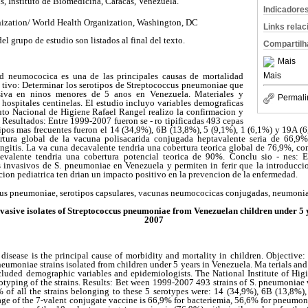
, Instituto de Biomedicina, Caracas, Venezuela.
Indicadore
ization/ World Health Organization, Washington, DC
Links rela
l grupo de estudio son listados al final del texto.
Compartilh
Mais
Mais
d neumococica es una de las principales causas de mortalidad
- tivo: Determinar los serotipos de Streptococcus pneumoniae que
iva en ninos menores de 5 anos en Venezuela. Materiales y
Permali
hospitales centinelas. El estudio incluyo variables demograficas
tuto Nacional de Higiene Rafael Rangel realizo la confirmacion y
. Resultados: Entre 1999-2007 fueron se - ro tipificadas 493 cepas
ipos mas frecuentes fueron el 14 (34,9%), 6B (13,8%), 5 (9,1%), 1 (6,1%) y 19A (6
tura global de la vacuna polisacarida conjugada heptavalente seria de 66,9
itis. La va cuna decavalente tendria una cobertura teorica global de 76,9%, con v
cevalente tendria una cobertura potencial teorica de 90%. Conclu sio - nes: E
os invasivos de S. pneumoniae en Venezuela y permiten in ferir que la introduc
ion pediatrica ten drian un impacto positivo en la prevencion de la enfermedad.
us pneumoniae, serotipos capsulares, vacunas neumococicas conjugadas, neumonia,
invasive isolates of Streptococcus pneumoniae from Venezuelan children under 5 
2007
sease is the principal cause of morbidity and mortality in children. Objective: 
pneumoniae strains isolated from children under 5 years in Venezuela. Ma terials and
luded demographic variables and epidemiologists. The National Institute of Higie
otyping of the strains. Results: Bet ween 1999-2007 493 strains of S. pneumoniae 
% of all the strains belonging to these 5 serotypes were: 14 (34,9%), 6B (13,8%)
age of the 7-valent conjugate vaccine is 66,9% for bacteriemia, 56,6% for pneumo