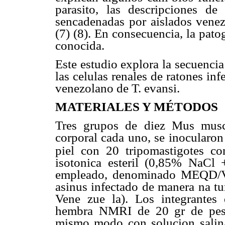
parasito, las descripciones de 
sencadenadas por aislados venezo
(7) (8). En consecuencia, la pato
conocida.
Este estudio explora la secuencia
las celulas renales de ratones i
venezolano de T. evansi.
MATERIALES Y MÉTODOS
Tres grupos de diez Mus mus
corporal cada uno, se inocularon
piel con 20 tripomastigotes c
isotonica esteril (0,85% NaCl 
empleado, denominado MEQD/VE
asinus infectado de manera na tu
Vene zue la). Los integrantes
hembra NMRI de 20 gr de peso
mismo modo con solucion salina i