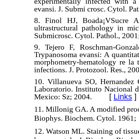
experimentally infected with 
evansi. J. Submi crosc. Cytol. Pa
8. Finol HJ, Boada¡VSucre A,
ultrastructural pathology in mi
Submicrosc. Cytol. Pathol., 2001
9. Tejero F, Roschman-Gonza
Trypanosoma evansi: A quantitat
morphometry-hematology re la t
infections. J. Protozool. Res., 200
10. Villanueva SO, Hernandez
Laboratorio. Instituto Nacional 
[
Links
]
Mexico: Sz; 2004.
11. Millonig GA. A modified proce
Biophys. Biochem. Cytol. 1961; 
12. Watson ML. Staining of tissu