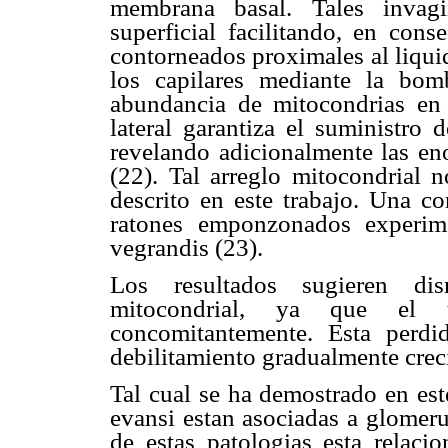
membrana basal. Tales invagi
superficial facilitando, en cons
contorneados proximales al liqui
los capilares mediante la bo
abundancia de mitocondrias en
lateral garantiza el suministro 
revelando adicionalmente las en
(22). Tal arreglo mitocondrial 
descrito en este trabajo. Una co
ratones emponzonados experim
vegrandis (23).
Los resultados sugieren di
mitocondrial, ya que el t
concomitantemente. Esta perdi
debilitamiento gradualmente creci
Tal cual se ha demostrado en este
evansi estan asociadas a glomeru
de estas patologias esta relac