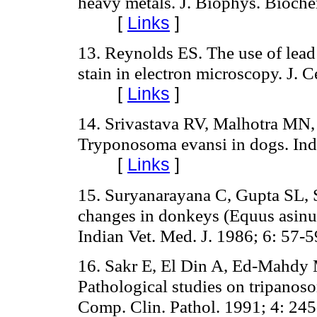
heavy metals. J. Biophys. Bioch
[
Links
]
13. Reynolds ES. The use of lead 
stain in electron microscopy. J. 
[
Links
]
14. Srivastava RV, Malhotra MN,
Tryponosoma evansi in dogs. Indi
[
Links
]
15. Suryanarayana C, Gupta SL, 
changes in donkeys (Equus asinus
Indian Vet. Med. J. 1986; 6: 57-5
16. Sakr E, El Din A, Ed-Mahd
Pathological studies on tripanoso
Comp. Clin. Pathol. 1991; 4: 245