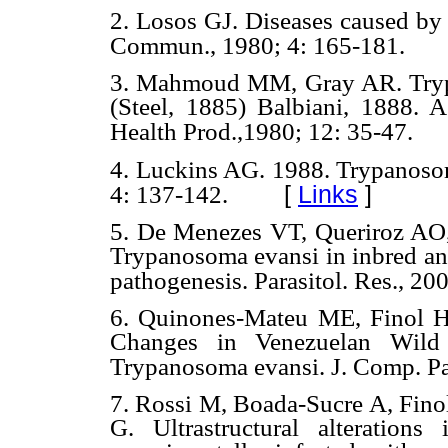
2. Losos GJ. Diseases caused by 
Commun., 1980; 4: 165-181.
3. Mahmoud MM, Gray AR. Tryp
(Steel, 1885) Balbiani, 1888. A
Health Prod.,1980; 12: 35-47.
4. Luckins AG. 1988. Trypanosoma
[
Links
]
4: 137-142.
5. De Menezes VT, Queriroz A
Trypanosoma evansi in inbred and
pathogenesis. Parasitol. Res., 20
6. Quinones-Mateu ME, Finol H
Changes in Venezuelan Wild 
Trypanosoma evansi. J. Comp. Pa
7. Rossi M, Boada-Sucre A, Finol
G. Ultrastructural alteration