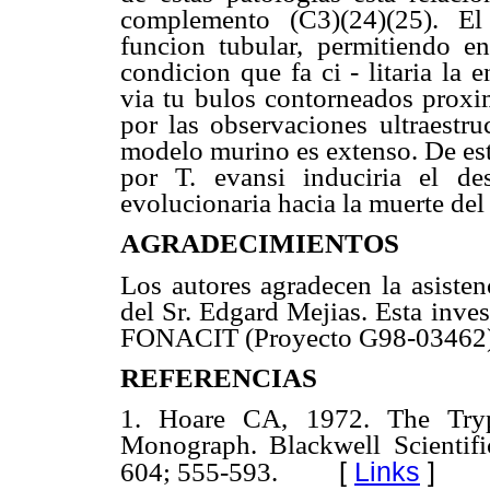
complemento (C3)(24)(25). El
funcion tubular, permitiendo en 
condicion que fa ci - litaria la
via tu bulos contorneados proxim
por las observaciones ultraestru
modelo murino es extenso. De est
por T. evansi induciria el de
evolucionaria hacia la muerte del
AGRADECIMIENTOS
Los autores agradecen la asisten
del Sr. Edgard Mejias. Esta inve
FONACIT (Proyecto G98-03462)
REFERENCIAS
1. Hoare CA, 1972. The Try
Monograph. Blackwell Scientifi
[
Links
]
604; 555-593.