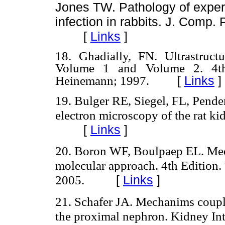
Jones TW. Pathology of exper
infection in rabbits. J. Comp.
[
Links
]
18. Ghadially, FN. Ultrastruct
Volume 1 and Volume 2. 4th 
[
Links
]
Heinemann; 1997.
19. Bulger RE, Siegel, FL, Pende
electron microscopy of the rat ki
[
Links
]
20. Boron WF, Boulpaep EL.
Med
molecular approach. 4th Edition.
2005.
[
Links
]
21. Schafer JA. Mechanims coupli
the proximal nephron. Kidney In