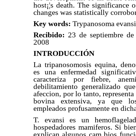
host¡¦s death. The significance o
changes was statistically corrobo
Key words:
Trypanosoma evansi, 
Recibido:
23 de septiembre d
2008
INTRODUCCIÓN
La tripanosomosis equina, deno
es una enfermedad significat
caracteriza por fiebre, ane
debilitamiento generalizado qu
afeccion, por lo tanto, represen
bovina extensiva, ya que los
empleados profusamente en dicha
T. evansi es un hemoflagela
hospedadores mamiferos. Si bien, 
explican algunos cam bios funcio