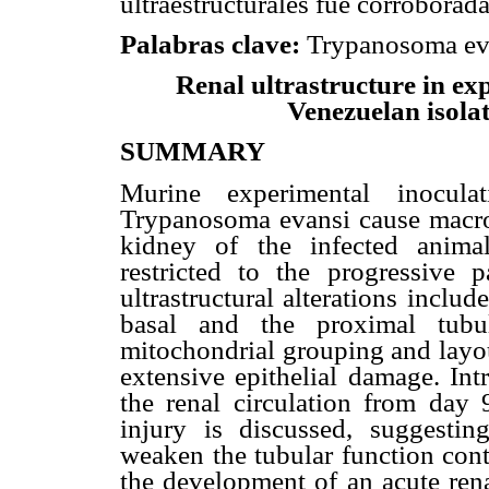
ultraestructurales fue corroborad
Palabras clave:
Trypanosoma evan
Renal
ultrastructure in ex
Venezuelan isola
SUMMARY
Murine experimental inocula
Trypanosoma evansi cause macros
kidney of the infected anima
restricted to the progressive 
ultrastructural alterations inclu
basal and the proximal tubu
mitochondrial grouping and layou
extensive epithelial damage. Int
the renal circulation from day 
injury is discussed, suggestin
weaken the tubular function cont
the development of an acute rena