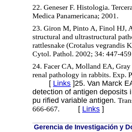
22. Geneser F. Histologia.
Tercer
Medica Panamericana; 2001.
23. Giron M, Pinto A, Finol HJ, 
structural and ultrastructural pa
rattlesnake (Crotalus vegrandis 
Cytol. Pathol. 2002; 34: 447-459
24. Facer CA, Molland EA, Gray
renal pathology in rabbits. Exp. 
[
Links
]
25. Van Marck EA
detection of antigen deposits 
pu rified variable antigen.
Tran
666-667.
[
Links
]
Gerencia de Investigación y 