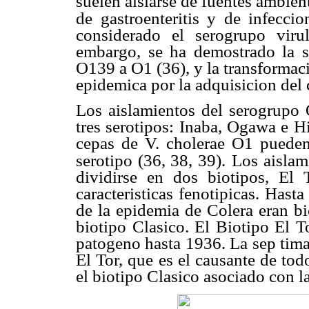
suelen aislarse de fuentes ambie
de gastroenteritis y de infeccio
considerado el serogrupo viru
embargo, se ha demostrado la s
O139 a O1 (36), y la transformaci
epidemica por la adquisicion del 
Los aislamientos del serogrupo 
tres serotipos: Inaba, Ogawa e H
cepas de V. cholerae O1 pueden
serotipo (36, 38, 39).
Los aislam
dividirse en dos biotipos, El 
caracteristicas fenotipicas. Hast
de la epidemia de Colera eran bi
biotipo Clasico. El Biotipo El T
patogeno hasta 1936. La sep tima
El Tor, que es el causante de to
el biotipo Clasico asociado con l