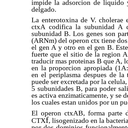
impide la adsorcion de liquido 
delgado.
La enterotoxina de V. cholerae e
ctxA codifica la subunidad A d
subunidad B. Los genes son part
(ARNm) del operon ctx tiene dos 
el gen A y otro en el gen B. Est
fuerte que el sitio de la region
traducir mas proteinas B que A, l
en la proporcion apropiada (1
en el periplasma despues de la 
puede ser excretada por la celula
5 subunidades B, para poder sali
es activa enzimaticamente, y se 
los cuales estan unidos por un pu
El operon ctxAB, forma parte d
f
CTX
, lisogenizado en la bacter
por dos dominios funcionalmente 