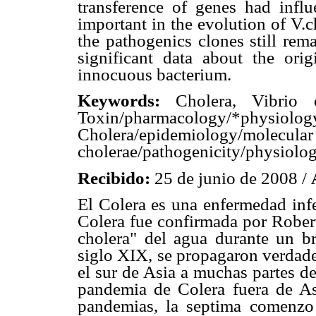
transference of genes had infl
important in the evolution of V.c
the pathogenics clones still rem
significant data about the ori
innocuous bacterium.
Keywords:
Cholera, Vibrio ch
Toxin/pharmacology/*phys
Cholera/epidemiology/m
cholerae/pathogenicity/physiolog
Recibido:
25 de junio de 2008 /
El Colera es una enfermedad infe
Colera fue confirmada por Robert
cholera" del agua durante un br
siglo XIX, se propagaron verdade
el sur de Asia a muchas partes d
pandemia de Colera fuera de As
pandemias, la septima comenzo