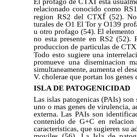
f
El profago de CTX
esta usualme
relacionado conocido como RS1, 
f
region RS2 del CTX
(52). No 
turales de O1 El Tor y O139 prof
u otro profago (54). El element
no esta presente en RS2 (52). R
produccion de particulas de CTX
Todo esto sugiere una interrela
promueve una diseminacion mas
simultaneamente, aumenta el dese
V. cholerae que portan los genes
ISLA DE PATOGENICIDAD
Las islas patogenicas (PAIs) so
uno o mas genes de virulencia, a
externa. Las PAIs son identifica
contenido de G+C en relacion
caracteristicas, que sugieren su 
moviles (56). La Isla de patog