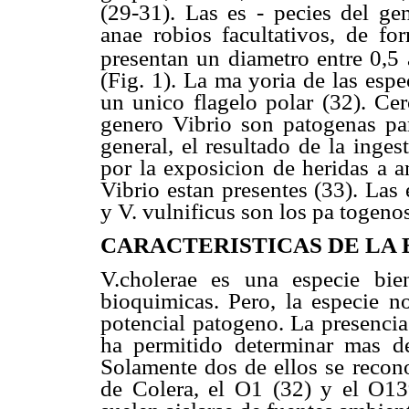
(29-31). Las es - pecies del ge
anae robios facultativos, de fo
presentan un diametro entre 0,5
(Fig. 1). La ma yoria de las esp
un unico flagelo polar (32). Cer
genero Vibrio son patogenas pa
general, el resultado de la inge
por la exposicion de heridas a a
Vibrio estan presentes (33). Las
y V. vulnificus son los pa togen
CARACTERISTICAS DE LA 
V.cholerae es una especie bie
bioquimicas. Pero, la especie 
potencial patogeno. La presencia
ha permitido determinar mas d
Solamente dos de ellos se recon
de Colera, el O1 (32) y el O1