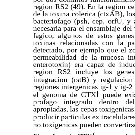
region RS2 (49). En la region cen
de la toxina colerica (ctxAB), l
bacteriofago (psh, cep, orfU, y
necesaria para el ensamblaje del 
fagico, algunos de estos genes
toxinas relacionadas con la p
detectado, por ejemplo que el z
permeabilidad de la mucosa int
enterotoxin) era capaz de indu
region RS2 incluye los genes 
integracion (rstB) y regulacio
regiones intergenicas ig-1 y ig-2 
f
el genoma de CTX
puede exis
profago integrado dentro de
apropiadas, las cepas toxigenicas
producir particulas ex tracelular
no toxigenicas pueden convertir