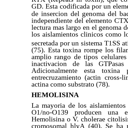
GD. Esta codificada por un eleme
de insercion del genoma del ba
independiente del elemento CTX 
lectura mas largo en el genoma de
los aislamientos clinicos como 
secretada por un sistema T1SS a
(75). Esta toxina rompe los fila
amplio rango de tipos celulares
inactivacion de las GTPasa
Adicionalmente esta toxina 
entrecruzamiento (actin cross-l
actina como substrato (78).
HEMOLISINA
La mayoria de los aislamientos
O1/no-O139 producen una ex
Hemolisina o V. cholerae citolis
cromosomal hlyA (40). Se ha 