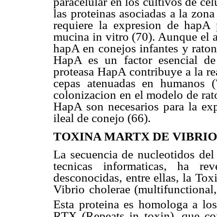
paracelular en los cultivos de celu
las proteinas asociadas a la zon
requiere la expresion de hapA 
mucina in vitro (70). Aunque el a
hapA en conejos infantes y raton
HapA es un factor esencial de
proteasa HapA contribuye a la re
cepas atenuadas en humanos (
colonizacion en el modelo de rat
HapA son necesarios para la expr
ileal de conejo (66).
TOXINA MARTX DE VIBRI
La secuencia de nucleotidos del
tecnicas informaticas, ha re
desconocidas, entre ellas, la To
Vibrio cholerae (multifunction
Esta proteina es homologa a los
RTX (Repeats in toxin), que co