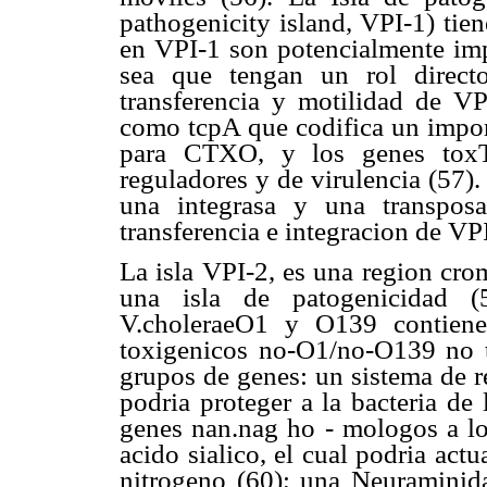
pathogenicity island, VPI-1) tie
en VPI-1 son potencialmente imp
sea que tengan un rol direct
transferencia y motilidad de V
como tcpA que codifica un import
para CTXO, y los genes toxT,
reguladores y de virulencia (57).
una integrasa y una transpos
transferencia e integracion de V
La isla VPI-2, es una region cro
una isla de patogenicidad (
V.choleraeO1 y O139 contiene
toxigenicos no-O1/no-O139 no ti
grupos de genes: un sistema de re
podria proteger a la bacteria de
genes nan.nag ho - mologos a lo
acido sialico, el cual podria act
nitrogeno (60); una Neuraminida