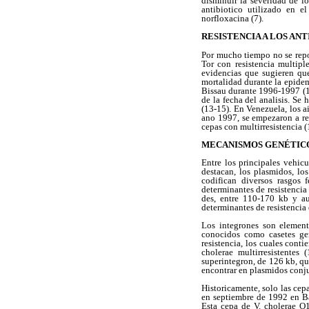
disminuir la severidad de l
antibiotico utilizado en e
norfloxacina (7).
RESISTENCIA A LOS ANT
Por mucho tiempo no se repor
Tor con resistencia multipl
evidencias que sugieren que
mortalidad durante la epidem
Bissau durante 1996-1997 (11
de la fecha del analisis. Se
(13-15). En Venezuela, los a
ano 1997, se empezaron a reg
cepas con multirresistencia (
MECANISMOS GENÉTICOS
Entre los principales vehic
destacan, los plasmidos, l
codifican diversos rasgos 
determinantes de resistencia
des, entre 110-170 kb y aut
determinantes de resistencia
Los integrones son elemen
conocidos como casetes gen
resistencia, los cuales cont
cholerae multirresistentes
superintegron, de 126 kb, qu
encontrar en plasmidos conj
Historicamente, solo las cep
en septiembre de 1992 en B
Esta cepa de V. cholerae O1