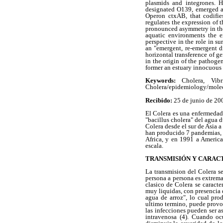
plasmids and integrones. H
designated O139, emerged as
Operon ctxAB, that codifie
regulates the expression of 
pronounced asymmetry in the 
aquatic environments the e
perspective in the role in s
an "emergent, re-emergent di
horizontal transference of g
in the origin of the pathogen
former an estuary innocuous
Keywords:
Cholera, Vibri
Cholera/epidemiology/molecu
Recibido:
25 de junio de 20
El Colera es una enfermedad
"bacillus cholera" del agua 
Colera desde el sur de Asia 
han producido 7 pandemias, 
Africa, y en 1991 a America 
escala.
TRANSMISIÓN Y CARACT
La transmision del Colera s
persona a persona es extrema
clasico de Colera se caract
muy liquidas, con presencia
agua de arroz", lo cual pro
ultimo termino, puede provoc
las infecciones pueden ser a
intravenosa (4). Cuando oc