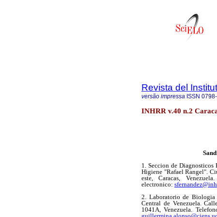
Revista del Instit
versão impressa
ISSN
0798
INHRR v.40 n.2 Caraca
Sand
1. Seccion de Diagnosticos 
Higiene "Rafael Rangel". Ciu
este, Caracas, Venezuela
electronico:
sfernandez@inhr
2. Laboratorio de Biologia
Central de Venezuela. Call
1041A, Venezuela. Telefon
guillermina.alonso@ciens.u