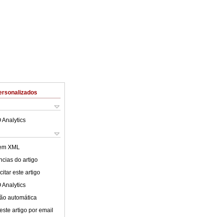
ersonalizados
 Analytics
 em XML
cias do artigo
itar este artigo
 Analytics
ão automática
este artigo por email