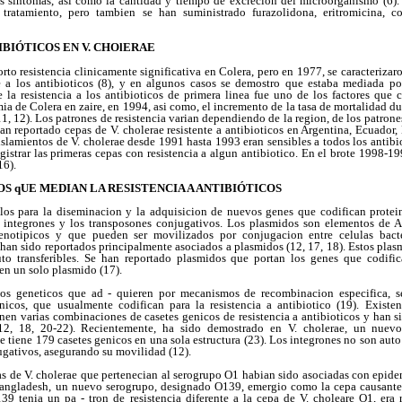
os sintomas, asi como la cantidad y tiempo de excrecion del microorganismo (6). L
l tratamiento, pero tambien se han suministrado furazolidona, eritromicina, co
IBIÓTICOS EN V. CHOlERAE
to resistencia clinicamente significativa en Colera, pero en 1977, se caracterizar
e a los antibioticos (8), y en algunos casos se demostro que estaba mediada po
 la resistencia a los antibioticos de primera linea fue uno de los factores que c
ia de Colera en zaire, en 1994, asi como, el incremento de la tasa de mortalidad d
, 12). Los patrones de resistencia varian dependiendo de la region, de los patrones
 han reportado cepas de V. cholerae resistente a antibioticos en Argentina, Ecuador
islamientos de V. cholerae desde 1991 hasta 1993 eran sensibles a todos los antibio
istrar las primeras cepas con resistencia a algun antibiotico. En el brote 1998-19
16).
 qUE MEDIAN LA RESISTENCIA A ANTIBIÓTICOS
ulos para la diseminacion y la adquisicion de nuevos genes que codifican protein
os integrones y los transposones conjugativos. Los plasmidos son elementos de
fenotipicos y que pueden ser movilizados por conjugacion entre celulas bacte
 han sido reportados principalmente asociados a plasmidos (12, 17, 18). Estos plas
o transferibles. Se han reportado plasmidos que portan los genes que codifica
 en un solo plasmido (17).
tos geneticos que ad - quieren por mecanismos de recombinacion especifica,
icos, que usualmente codifican para la resistencia a antibiotico (19). Existen
ienen varias combinaciones de casetes genicos de resistencia a antibioticos y han s
 (12, 18, 20-22). Recientemente, ha sido demostrado en V. cholerae, un nuev
e tiene 179 casetes genicos en una sola estructura (23). Los integrones no son auto 
ugativos, asegurando su movilidad (12).
as de V. cholerae que pertenecian al serogrupo O1 habian sido asociadas con epid
angladesh, un nuevo serogrupo, designado O139, emergio como la cepa causante 
39 tenia un pa - tron de resistencia diferente a la cepa de V. choleare O1, era r