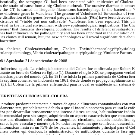
istorically, the serogrupo O1 had been associated with epidemics of Cholera
 the strain of cause from a big Cholera outbreak. The massive diarrhea is caused
s the CT, is carried in lisogenic filamentous bacteriophage in the bacterium. 
the virulence genes in V.cholerae. The genome of V.cholerae El Tor consists of tw
distribution of the genes. Several patogenics islands (PAIs) have been detected in
xistence of "viable but non cultivable" V.cholerae, has been reported. This 
urvival in the natural environment with new epidemiological implications. The Ch
sease" that threatens developing countries. The results of different investigators
enes had influence in the pathogenicity and has been important in the evolution of 
ics clones still remain, but, the new technologies will reveal significant data abou
 bacterium.
o cholerae, Cholera/metabolism, Cholera Toxin/pharmacology/*physiology
lar epidemiology, Vibrio cholerae/pathogenicity/physiology, Virulence Factors.
08 /
Aprobado:
21 de septiembre de 2008
 infecciosa aguda. La etiologia bacteriana del Colera fue confirmada por Robert K
durante un brote de Colera en Egipto (1). Durante el siglo XIX, se propagaron verda
a muchas partes del mundo (2). En 1817 se inicia la primera pandemia de Colera fuer
la septima comenzo en Indonesia en 1961, desde donde se propago rapidamente al e
(3). El Colera fue la primera enfermedad para la cual se establecio un sistema d
ERISTICAS CLINICAS DEL CÓLERA
e produce predominantemente a traves de agua o alimentos contaminados con mate
damente rara, probablemente debido a que el inoculo necesario para causar la enfe
eriza por desarrollar bruscamente una intensa diarrea acuosa, habitualmente indol
 de mucosidad pero sin sangre, adquiriendo un aspecto caracteristico que comunmen
duce una disminucion del volumen sanguineo circulante, acidosis metabolica, a
ar colapso vascular y muerte (5). No todas las personas que se infectan desarrollan
sintomaticas hasta en un 75% de los pacientes. El tratamiento principal para el Cole
urren brotes epi demicos, la administracion de antibioticos durante la fase a