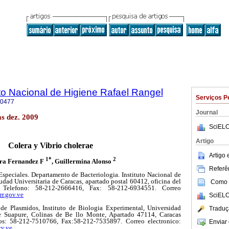
uto Nacional de Higiene Rafael Rangel
Serviços P
-0477
Journal
s dez. 2009
SciELO
Artigo
Colera y Vibrio cholerae
Artigo
1*
2
ra Fernandez F
, Guillermina Alonso
Referên
Especiales. Departamento de Bacteriologia. Instituto Nacional de
dad Universitaria de Caracas, apartado postal 60412, oficina del
Como c
. Telefono: 58-212-2666416, Fax: 58-212-6934551. Correo
r.gov.ve
SciELO
 de Plasmidos, Instituto de Biologia Experimental, Universidad
Traduç
e Suapure, Colinas de Be llo Monte, Apartado 47114, Caracas
os: 58-212-7510766, Fax:58-212-7535897. Correo electronico:
Enviar 
cv.ve