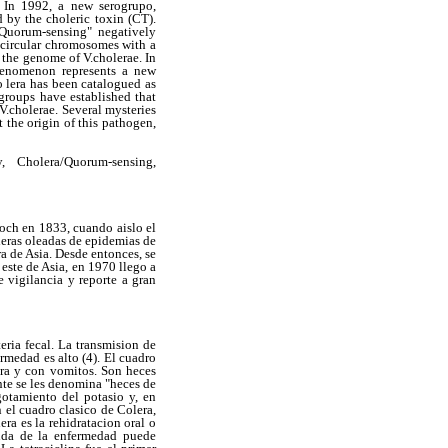
. In 1992, a new serogrupo,
 by the choleric toxin (CT).
"Quorum-sensing" negatively
o circular chromosomes with a
 the genome of V.cholerae. In
phenomenon represents a new
o lera has been catalogued as
 groups have established that
V.cholerae. Several mysteries
t the origin of this pathogen,
, Cholera/Quorum-sensing,
och en 1833, cuando aislo el
deras oleadas de epidemias de
a de Asia. Desde entonces, se
ste de Asia, en 1970 llego a
e vigilancia y reporte a gran
ria fecal. La transmision de
rmedad es alto (4). El cuadro
ora y con vomitos. Son heces
te se les denomina "heces de
gotamiento del potasio y, en
 el cuadro clasico de Colera,
ra es la rehidratacion oral o
guda de la enfermedad puede