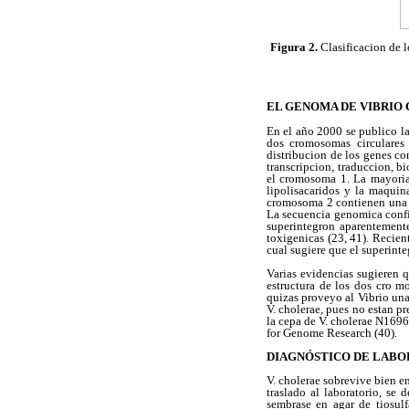
Figura 2.
Clasificacion de 
EL GENOMA DE VIBRIO
En el año 2000 se publico la
dos cromosomas circulares
distribucion de los genes c
transcripcion, traduccion, bi
el cromosoma 1. La mayoria 
lipolisacaridos y la maquin
cromosoma 2 contienen una g
La secuencia genomica confir
superintegron aparentemente
toxigenicas (23, 41). Recien
cual sugiere que el superint
Varias evidencias sugieren 
estructura de los dos cro m
quizas proveyo al Vibrio una
V. cholerae, pues no estan p
la cepa de V. cholerae N1696
for Genome Research (40).
DIAGNÓSTICO DE LABO
V. cholerae sobrevive bien e
traslado al laboratorio, se
sembrase en agar de tiosulf