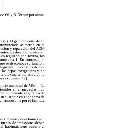
upos O1 y O139 son por ahora
r (40). El genoma consiste en
ronunciada asimetria en la
cacion y reparacion del ADN,
sintesis, estan codificados en
 co-regulado con toxina, los
romosoma 1. En contraste, el
que se desconoce su funcion.
tegrones. Los casetes de este
e las cepas toxigenicas y no
terotoxina termo estable), lo
nes exogenos (42).
ecie ancestral de Vibrio. La
ontenidos en el megaplasmido
adicion reciente al genoma de
r su ausencia en el genoma de
el cromosoma por el Institute
mas de unas pocas horas en el
n medio de transporte, deben
al habitual, pero soporta el