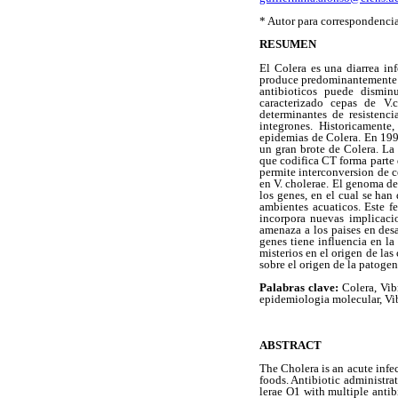
* Autor para correspondencia
RESUMEN
El Colera es una diarrea in
produce predominantemente a
antibioticos puede dismin
caracterizado cepas de V.c
determinantes de resistenc
integrones. Historicamente
epidemias de Colera. En 19
un gran brote de Colera. La 
que codifica CT forma parte 
permite interconversion de c
en V. cholerae. El genoma de
los genes, en el cual se han
ambientes acuaticos. Este f
incorpora nuevas implicaci
amenaza a los paises en desa
genes tiene influencia en l
misterios en el origen de la
sobre el origen de la patogen
Palabras clave:
Colera, Vib
epidemiologia molecular, Vib
ABSTRACT
The Cholera is an acute infe
foods. Antibiotic administra
lerae O1 with multiple antib