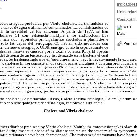
Indicadore
.
Links rela
Compartilh
fecciosa aguda producida por Vibrio cholerae. La transmision se
 traves de agua o alimentos contaminados. La administracion de
Mais
uir la severidad de los sintomas. A partir de 1977, se han
Mais
holerae O1 con resistencia multiple a los antibioticos. Los
ia han sido reportados principalmente asociados a plasmidos e
, solo las cepas del serogrupo O1 habian sido asociadas con
Permali
92, un nuevo serogrupo, O139, emergio como la cepa causante de
diarrea masiva es causada por la toxina colerica (CT). El operon
del genoma de un bacteriofago lisogenizado en la bacteria el cual
epas. Se ha demostrado que el "quorum-sensing" regula negativamente la expresion
 V. cholerae El Tor consiste en dos cromosomas circulares y con una pronunciada as
 detectado varias islas patogenicas (PAIs). Se ha reportado la existencia de V.chole
enomeno representa una nueva perspectiva en la vision de la "sobrevivencia" de
ones epidemiologicas. El Colera ha sido catalogado como una "enfermedad em
rrollo. Los resultados de distintos grupos de investigadores han establecido que l
a patogenicidad y ha sido importante en la evolucion de V. cholerae. Todavia perm
s cepas patogenas, pero, con las nuevas tecnologias seguro se develaran datos signif
icidad de este organismo, que fue en un principio una bacteria inocua de estuario.
rio cholerae, Colera/metabo - lismo, Colera Toxina/ fisiologia, Colera/Quorum-se
rio cho lerae/patogenicidad/fisiologia, Factores de Virulencia.
Cholera and Vibrio cholerae
ctious diarrhea produced by Vibrio cholerae. Mainly the transmission takes place 
tion during the acute phase of the disease can reduce the severity of the symptoms. 
iotic resistances have been characterized. The resistance determinants have been 