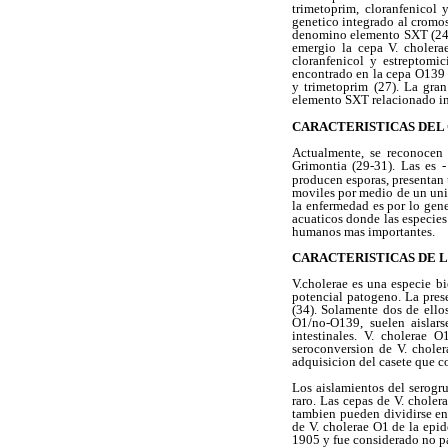
trimetoprim, cloranfenicol 
genetico integrado al cromos
denomino elemento SXT (24).
emergio la cepa V. cholera
cloranfenicol y estreptomi
encontrado en la cepa O139 (
y trimetoprim (27). La gra
elemento SXT relacionado in
CARACTERISTICAS DEL
Actualmente, se reconocen 7
Grimontia (29-31). Las es -
producen esporas, presentan 
moviles por medio de un unic
la enfermedad es por lo gene
acuaticos donde las especies
humanos mas importantes.
CARACTERISTICAS DE L
V.cholerae es una especie b
potencial patogeno. La pres
(34). Solamente dos de ello
O1/no-O139, suelen aislars
intestinales. V. cholerae 
seroconversion de V. chole
adquisicion del casete que c
Los aislamientos del serogr
raro. Las cepas de V. choler
tambien pueden dividirse en 
de V. cholerae O1 de la epid
1905 y fue considerado no pa