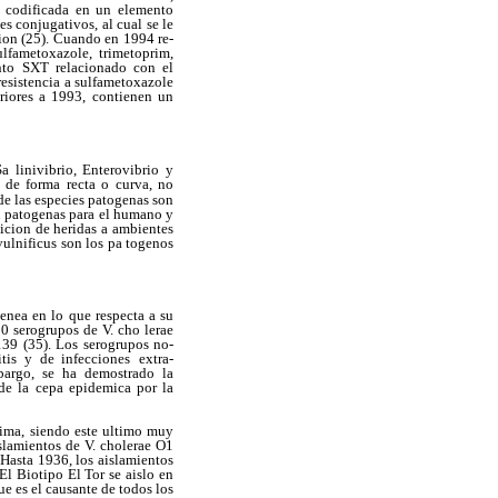
ta codificada en un elemento
s conjugativos, al cual se le
ion (25). Cuando en 1994 re-
lfametoxazole, trimetoprim,
ento SXT relacionado con el
resistencia a sulfametoxazole
riores a 1993, contienen un
a linivibrio, Enterovibrio y
, de forma recta o curva, no
 de las especies patogenas son
on patogenas para el humano y
sicion de heridas a ambientes
vulnificus son los pa togenos
enea en lo que respecta a su
0 serogrupos de V. cho lerae
139 (35). Los serogrupos no-
tis y de infecciones
extra-
mbargo, se ha demostrado la
de la cepa epidemica por la
jima, siendo este ultimo muy
slamientos de V. cholerae O1
 Hasta 1936, los aislamientos
El Biotipo El Tor se aislo en
e es el causante de todos los