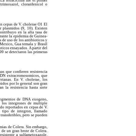
a tetraciclina fue el primer
trimoxazol, cloranfenicol o
on cepas de V. cholerae O1 El
r plasmidos (9, 10). Existen
ontribuyo en la alta tasa de
urante la epidemia de Guinea-
 de uso de los antibioticos y
, Mexico, Gua temala y Brasil
ticos ensayados. A partir del
99 se detectaron las primeras
as que confieren resistencia
 ADN extracromosomicos, que
rianas. En V. cholerae, los
midos por lo general son gran
n la resistencia hasta siete
 segmentos de DNA exogeno,
 los integrones de multiple
ido reportados en cepas de V.
o tipo de integron, llamado
transferibles, pero se pueden
emias de Colera. Sin embargo,
de un gran brote de Colera.
esistente a sulfametoxazole,