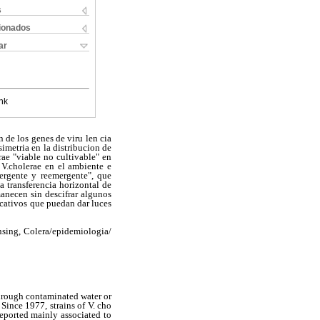
s
cionados
ar
nk
 de los genes de viru len cia
imetria en la distribucion de
rae "viable no cultivable" en
 V.cholerae en el ambiente e
ergente y reemergente", que
a transferencia horizontal de
anecen sin descifrar algunos
icativos que puedan dar luces
nsing, Colera/epidemiologia/
through contaminated water or
Since 1977, strains of V. cho
reported mainly associated to