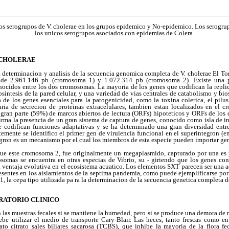
los serogrupos de V. cholerae en los grupos epidemico y No-epidemico. Los serogr
los unicos serogrupos asociados con epidemias de Colera.
 CHOLERAE
 determinacion y analisis de la secuencia genomica completa de V. cholerae El To
 de 2.961.146 pb (cromosoma 1) y 1.072.314 pb (cromosoma 2). Existe una p
onocidos entre los dos cromosomas. La mayoria de los genes que codifican la repli
osintesis de la pared celular, y una variedad de vias centrales de catabolismo y bio
de los genes esenciales para la patogenicidad, como la toxina colerica, el pilus
aria de secrecion de proteinas extracelulares, tambien estan localizados en el c
ran parte (59%) de marcos abiertos de lectura (ORFs) hipoteticos y ORFs de los 
ma la presencia de un gran sistema de captura de genes, conocido como isla de in
 codifican funciones adaptativas y se ha determinado una gran diversidad entr
temente se identifico el primer gen de virulencia funcional en el superintegron (en
egron es un mecanismo por el cual los miembros de esta especie pueden importar ge
que este cromosoma 2, fue originalmente un megaplasmido, capturado por una es p
osomas se encuentra en otras especias de Vibrio, su - giriendo que los genes c
 ventaja evolutiva en el ecosistema acuatico. Los elementos SXT parecen ser una 
resentes en los aislamientos de la septima pandemia, como puede ejemplificarse po
1, la cepa tipo utilizada pa ra la determinacion de la secuencia genetica completa d
RATORIO CLINICO
n las muestras fecales si se mantiene la humedad, pero si se produce una demora de 
 debe utilizar el medio de transporte Cary-Blair. Las heces, tanto frescas como e
ato citrato sales biliares sacarosa (TCBS), que inhibe la mayoria de la flora fec