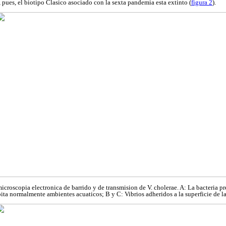
 pues, el biotipo Clasico asociado con la sexta pandemia esta extinto (
figura 2
).
microscopia electronica de barrido y de transmision de V. cholerae. A: La bacteria 
bita normalmente ambientes acuaticos; B y C: Vibrios adheridos a la superficie de l