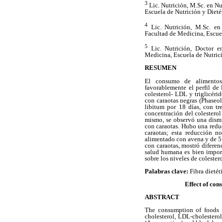
3
Lic. Nutrición, M.Sc. en N
Escuela de Nutrición y Dieté
4
Lic. Nutrición, M.Sc. en
Facultad de Medicina, Escuel
5
Lic. Nutrición, Doctor e
Medicina, Escuela de Nutrici
RESUMEN
El consumo de alimentos 
favorablemente el perfil de l
colesterol- LDL y triglicéri
con caraotas negras (Phaseol
libitum por 18 días, con tr
concentración del colestero
mismo, se observó una dism
con caraotas. Hubo una redu
caraotas; esta reducción n
alimentado con avena y de 51
con caraotas, mostró diferenc
salud humana es bien import
sobre los niveles de coleste
Palabras clave:
Fibra dietét
Effect of con
ABSTRACT
The consumption of foods ri
cholesterol, LDL-cholesterol