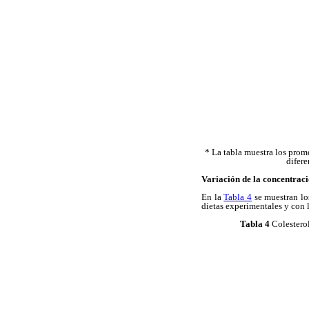
* La tabla muestra los prome
difer
Variación de la concentraci
En la
Tabla 4
se muestran los
dietas experimentales y con l
Tabla 4
Colesterol