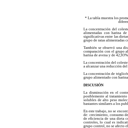
* La tabla muestra los prome
difere
La concentración del colest
alimentadas con harina de 
significativas entre las die
grupo de ratas alimentadas c
También se observó una dism
comparación con el grupo al
harina de avena y de 42,93%
La concentración del coleste
a alcanzar una reducción de
La concentración de triglicé
grupo alimentado con harina 
DISCUSIÓN
La disminución en el conte
posiblemente al tratamiento 
solubles de alto peso molec
bastantes similares a los publ
En este trabajo, no se encont
de: crecimiento, consumo de
de eficiencia de una dieta 
controles, lo cual es indic
grupo control, no se afecto 