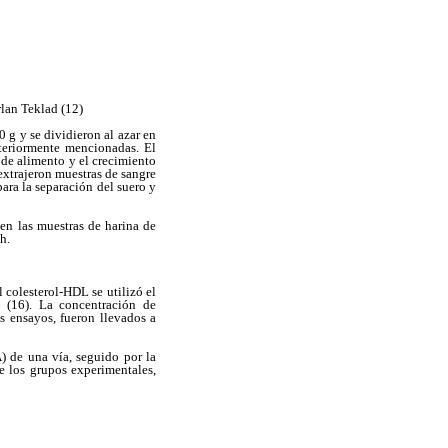
lan Teklad (12)
 g y se dividieron al azar en
nteriormente mencionadas. El
 de alimento y el crecimiento
 extrajeron muestras de sangre
ara la separación del suero y
 en las muestras de harina de
h.
l colesterol-HDL se utilizó el
 (16). La concentración de
os ensayos, fueron llevados a
) de una vía, seguido por la
e los grupos experimentales,