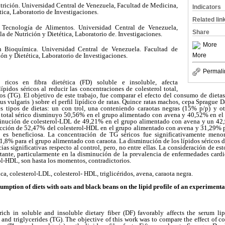
utrición. Universidad Central de Venezuela, Facultad de Medicina,
Indicators
tica, Laboratorio de Investigaciones.
Related lin
 Tecnología de Alimentos. Universidad Central de Venezuela,
Share
a de Nutrición y Dietética, Laboratorio de. Investigaciones.
More
n Bioquímica. Universidad Central de Venezuela. Facultad de
More
ón y Dietética, Laboratorio de Investigaciones.
Permali
ricos en fibra dietética (FD) soluble e insoluble, afecta
ípidos séricos al reducir las concentraciones de colesterol total,
dos (TG). El objetivo de este trabajo, fue comparar el efecto del consumo de dieta
us vulgaris ) sobre el perfil lipídico de ratas. Quince ratas machos, cepa Sprague 
es tipos de dietas: un con trol, una conteniendo caraotas negras (15% p/p) y 
l total sérico disminuyo 50,56% en el grupo alimentado con avena y 40,52% en el 
inución de colesterol-LDL de 49,21% en el grupo alimentado con avena y un 42
cción de 52,47% del colesterol-HDL en el grupo alimentado con avena y 31,29% 
o es beneficiosa. La concentración de TG séricos fue significativamente men
,8% para el grupo alimentado con caraota. La disminución de los lípidos séricos d
ias significativas respecto al control, pero, no entre ellas. La consideración de est
ante, particularmente en la disminución de la prevalencia de enfermedades cardi
rol-HDL, son hasta los momentos, contradictorios.
ica, colesterol-LDL, colesterol- HDL, triglicéridos, avena, caraota negra.
sumption of diets with oats and black beans on the lipid profile of an experimenta
ch in soluble and insoluble dietary fiber (DF) favorably affects the serum lip
 and triglycerides (TG). The objective of this work was to compare the effect of c