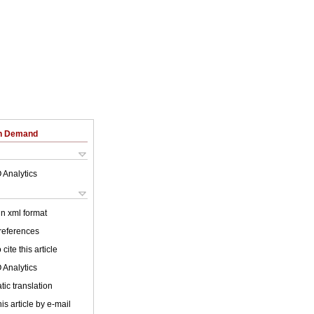
on Demand
 Analytics
 in xml format
 references
cite this article
 Analytics
ic translation
is article by e-mail