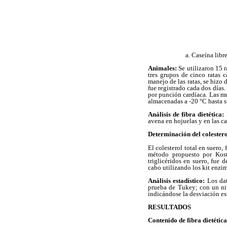
a. Caseína lib
Animales:
Se utilizaron 15 
tres grupos de cinco ratas 
manejo de las ratas, se hizo
fue registrado cada dos días.
por punción cardíaca. Las mu
almacenadas a -20 °C hasta su
Análisis de fibra dietética:
L
avena en hojuelas y en las c
Determinación del colesterol
El colesterol total en suero,
método propuesto por Kost
triglicéridos en suero, fue 
cabo utilizando los kit enzi
Análisis estadístico:
Los da
prueba de Tukey; con un niv
indicándose la desviación es
RESULTADOS
Contenido de fibra dietétic