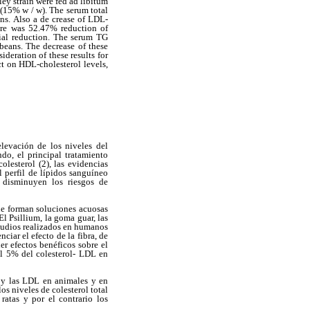
ley strain were fed ad libitum
 (15% w / w). The serum total
ns. Also a de crease of LDL-
ere was 52.47% reduction of
cial reduction. The serum TG
beans. The decrease of these
ideration of these results for
ct on HDL-cholesterol levels,
levación de los niveles del
do, el principal tratamiento
lesterol (2), las evidencias
l perfil de lípidos sanguíneo
 disminuyen los riesgos de
 que forman soluciones acuosas
l Psillium, la goma guar, las
studios realizados en humanos
ciar el efecto de la fibra, de
er efectos benéficos sobre el
del 5% del colesterol- LDL en
l y las LDL en animales y en
os niveles de colesterol total
ratas y por el contrario los