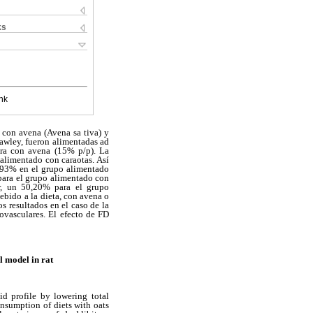
ks
nk
s con avena (Avena sa tiva) y
Dawley, fueron alimentadas ad
otra con avena (15% p/p). La
alimentado con caraotas. Así
,93% en el grupo alimentado
para el grupo alimentado con
or, un 50,20% para el grupo
ebido a la
dieta, con avena o
os resultados en el caso de la
ovasculares. El efecto de FD
l model in rat
id profile by lowering total
onsumption of diets with oats