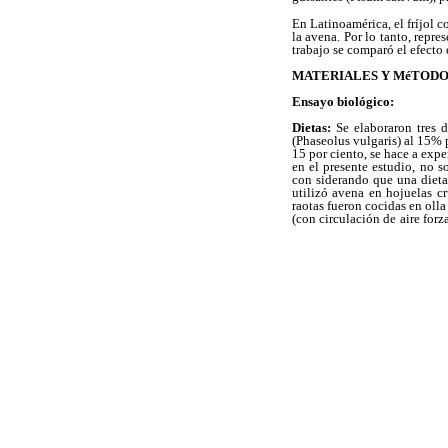
En Latinoamérica, el fríjol 
la avena. Por lo tanto, repre
trabajo se comparó el efecto 
MATERIALES Y MéTODO
Ensayo biológico:
Dietas:
Se elaboraron tres d
(Phaseolus vulgaris) al 15% p
15 por ciento, se hace a expe
en el presente estudio, no s
con siderando que una dieta 
utilizó avena en hojuelas cr
raotas fueron cocidas en oll
(con circulación de
aire for