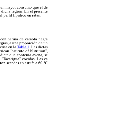
on un mayor consumo que el de
n dicha región. En el presente
 perfil lipídico en ratas.
 con harina de caraota negra
negras, a una proporción de un
crita en la
Tabla 1
. Las dietas
ican Institute of Nutrition",
 dieta que contenía avena, se
d "Tacarigua" cocidas. Las ca
ron secadas en estufa a 60 °C