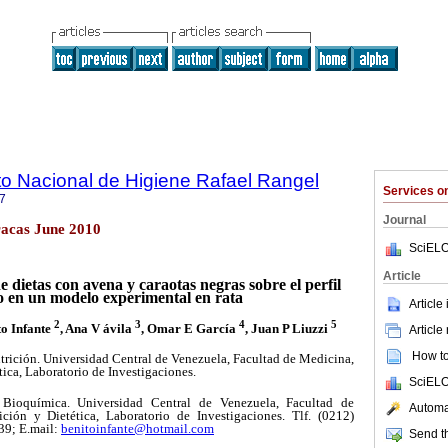
uto Nacional de Higiene Rafael Rangel
Services 
7
Journal
acas June 2010
SciELO
Article
 dietas con avena y caraotas negras sobre el perfil
co en un modelo experimental en rata
Article
2
3
4
5
to Infante
, Ana V ávila
, Omar E García
, Juan P Liuzzi
Article
How to 
trición. Universidad Central de Venezuela, Facultad de Medicina,
tica, Laboratorio de Investigaciones.
SciELO
Bioquímica. Universidad Central de Venezuela, Facultad de
Automat
ción y Dietética, Laboratorio de Investigaciones. Tlf. (0212)
9; E.mail:
benitoinfante@hotmail.com
Send th