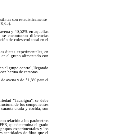
istintas son estadísticamente
<0,05).
e avena y 40,52% en aquellas
 se encontraron diferencias
ión de colesterol total en el
as dietas experimentales, en
% en el grupo alimentado con
on el grupo control, llegando
con harina de caraotas
.
a de avena y de 51,8% para el
riedad "Tacarigua", se debe
structural de los componentes
 caraota cruda y cocida, son
 con relación a los parámetros
 FER, que determina el grado
 grupos experimentales y los
s cantidades de fibra que el