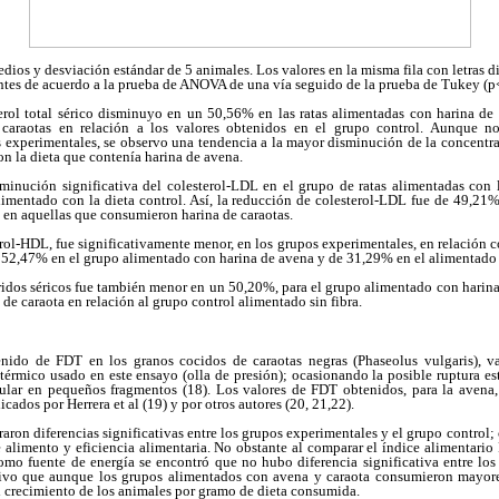
dios y desviación estándar de 5 animales. Los valores en la misma fila con letras d
ntes de acuerdo a la prueba de ANOVA de una vía seguido de la prueba de Tukey (p
erol total sérico disminuyo en un 50,56% en las ratas alimentadas con harina d
caraotas en relación a los valores obtenidos en el grupo control. Aunque no
tas experimentales, se observo una tendencia a la mayor disminución de la concentrac
on la dieta que contenía harina de avena.
inución significativa del colesterol-LDL en el grupo de ratas alimentadas con l
imentado con la dieta control. Así, la reducción de colesterol-LDL fue de 49,21
 en aquellas que consumieron harina de caraotas.
rol-HDL, fue significativamente menor, en los grupos experimentales, en relación c
l 52,47% en el grupo alimentado con harina de avena y de 31,29% en el alimentado 
ridos séricos fue también menor en un 50,20%, para el grupo alimentado con harin
de caraota en relación al grupo control alimentado sin fibra.
nido de FDT en los granos cocidos de caraotas negras (Phaseolus vulgaris), va
térmico usado en este ensayo (olla de presión); ocasionando la posible ruptura e
ular en pequeños fragmentos (18). Los valores de FDT obtenidos, para la avena,
icados por Herrera et al (19) y por otros autores (20, 21,22).
raron diferencias significativas entre los grupos experimentales y el grupo control;
 alimento y eficiencia alimentaria. No obstante al comparar el índice alimentario
como fuente de energía se encontró que no hubo diferencia significativa entre los
ativo que aunque los grupos alimentados con avena y caraota consumieron mayore
el crecimiento de los animales por gramo de dieta consumida.