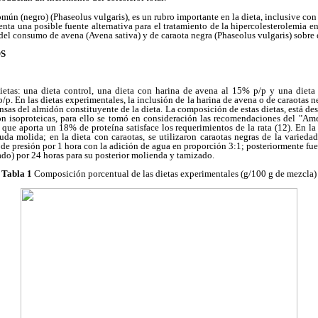
común (negro) (Phaseolus vulgaris), es un rubro importante en la dieta, inclusive c
senta una posible fuente alternativa para el tratamiento de la hipercolesterolemia e
del consumo de avena (Avena sativa) y de caraota negra (Phaseolus vulgaris) sobre el
S
ietas: una dieta control, una dieta con harina de avena al 15% p/p y una dieta
/p. En las dietas experimentales, la inclusión de la harina de avena o de caraotas 
nsas del almidón constituyente de la dieta. La composición de estas dietas, está des
on isoproteicas, para ello se tomó en consideración las recomendaciones del "Amer
que aporta un 18% de proteína satisface los requerimientos de la rata (12). En la
uda molida; en la dieta con caraotas, se utilizaron caraotas negras de la varieda
a de presión por 1 hora con la adición de agua en proporción 3:1; posteriormente fue
zado) por 24 horas para su posterior molienda y tamizado.
Tabla 1
Composición porcentual de las dietas experimentales (g/100 g de mezcla)