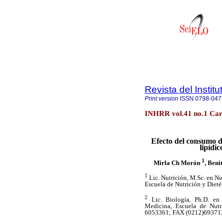
Revista del Instit
Print version
ISSN
0798-047
INHRR vol.41 no.1 Car
Efecto del consumo de
lipídi
1
Mirla Ch Morón
, Beni
1
Lic. Nutrición, M.Sc. en Nu
Escuela de Nutrición y Dieté
2
Lic. Biología, Ph.D. en 
Medicina, Escuela de Nutri
6053361; FAX (0212)693713