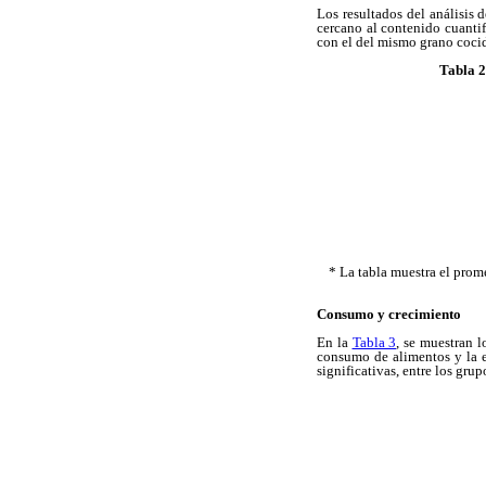
Los resultados del análisis 
cercano al contenido cuantif
con el del mismo grano cocid
Tabla 2
* La tabla muestra el prome
Consumo y crecimiento
En la
Tabla 3
, se muestran l
consumo de alimentos y la ef
significativas, entre los gru