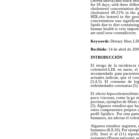
(Avena sativa) and black bean
for 18 days, with three diff
cholesterol concentration d
cholesterol 49.21% in the 
HDLcho lesterol in the grou
concentration was significa
lipids due to diet containing
human health is very importa
are until now contradictory.
Keywords:
Dietary fiber, LD
Recibido:
14 de abril de 200
INTRODUCCIÓN
El riesgo de la incidencia
colesterol-LDL en suero, el
recomendado para pacientes 
actuales indican, que el con
(3,4,5). El consumo de le
enfermedades coronarias (5).
El efecto hipocolesterolémico
poco viscosas, como la go ma
pectinas, ejemplos de fibras
(5). Algunos estudios que han
otros componentes propios de
perfil lipídico. Por otra pa
humanos, sin afectar el coles
Algunos estudios sugieren, 
humanos (8,9,10). Por ejemplo
(10). Soni et al (11) repor
guisantes (Pisum sativum), p