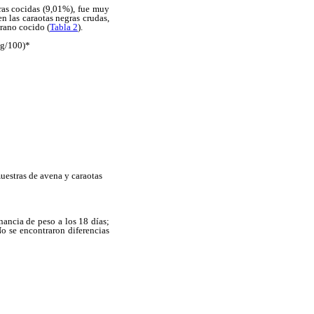
gras cocidas (9,01%), fue muy
n las caraotas negras crudas,
rano cocido (
Tabla 2
).
 (g/100)*
muestras de avena y caraotas
nancia de peso a los 18 días;
No se encontraron diferencias