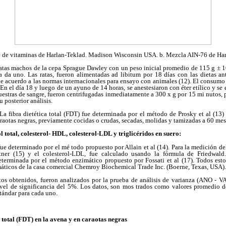
re de vitaminas de Harlan-Teklad. Madison Wisconsin USA. b. Mezcla AIN-76 de Har
ratas machos de la cepa Sprague Dawley con un peso inicial promedio de 115 g ± 10
ca da uno. Las ratas, fueron alimentadas ad libitum por 18 días con las dietas a
 de acuerdo a las normas internacionales para ensayo con animales (12). El consumo
 En el día 18 y luego de un ayuno de 14 horas, se anestesiaron con éter etílico y se
estras de sangre, fueron centrifugadas inmediatamente a 300 x g por 15 mi nutos, p
 posterior análisis.
a fibra dietética total (FDT) fue determinada por el método de Prosky et al (13)
araotas negras, previamente cocidas o crudas, secadas, molidas y tamizadas a 60 mes
 total, colesterol- HDL, colesterol-LDL y triglicéridos en suero:
 fue determinado por el mé todo propuesto por Allain et al (14). Para la medición de
ner (15) y el colesterol-LDL, fue calculado usando la fórmula de Friedwald.
determinada por el método enzimático propuesto por Fossati et al (17). Todos est
máticos de la casa comercial Chemroy Biochemical Trade Inc. (Boerne, Texas, USA).
tos obtenidos, fueron analizados por la prueba de análisis de varianza (ANO - VA
el de significancia del 5%. Los datos, son mos trados como valores promedio d
tándar para cada uno.
a total (FDT) en la avena y en caraotas negras