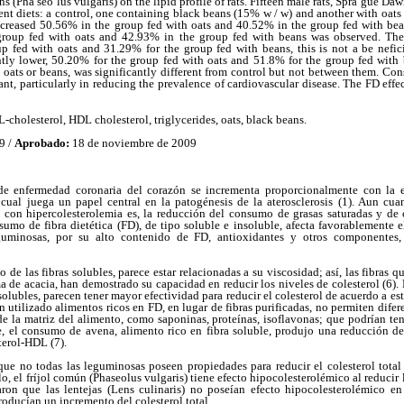
s (Pha seo lus vulgaris) on the lipid profile of rats. Fifteen male rats, Spra gue Daw
erent diets: a control, one containing black beans (15% w / w) and another with oats
ecreased 50.56% in the group fed with oats and 40.52% in the group fed with bea
group fed with oats and 42.93% in the group fed with beans was observed. Th
p fed with oats and 31.29% for the group fed with beans, this is not a be nefi
ntly lower, 50.20% for the group fed with oats and 51.8% for the group fed with 
 oats or beans, was significantly different from control but not between them. Cons
nt, particularly in reducing the prevalence of cardiovascular disease. The FD effe
L-cholesterol, HDL cholesterol, triglycerides, oats, black beans.
9 /
Aprobado:
18 de noviembre de 2009
 de enfermedad coronaria del corazón se incrementa proporcionalmente con la e
 cual juega un papel central en la patogénesis de la aterosclerosis (1). Aun cuan
con hipercolesterolemia es, la reducción del consumo de grasas saturadas y de co
sumo de fibra dietética (FD), de tipo soluble e insoluble, afecta favorablemente e
guminosas, por su alto contenido de FD, antioxidantes y otros componentes,
 de las fibras solubles, parece estar relacionadas a su viscosidad; así, las fibras
 de acacia, han demostrado su capacidad en reducir los niveles de colesterol (6). E
 solubles, parecen tener mayor efectividad para reducir el colesterol de acuerdo a e
 utilizado alimentos ricos en FD, en lugar de fibras purificadas, no permiten diferen
 la matriz del alimento, como saponinas, proteínas, isoflavonas; que podrían ten
rte, el consumo de avena, alimento rico en fibra soluble, produjo una reducción 
terol-HDL (7).
que no todas las leguminosas poseen propiedades para reducir el colesterol tota
, el fríjol común (Phaseolus vulgaris) tiene efecto hipocolesterolémico al reducir l
taron que las lentejas (Lens culinaris) no poseían efecto hipocolesterolémico en 
roducían un incremento del colesterol total.