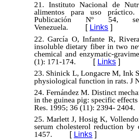
21. Instituto Nacional de Nut
alimentos para uso práctico
Publicación Nº 54, ser
[
Links
]
Venezuela.
22. García O, Infante R, Rivera
insoluble dietary fiber in two n
chemical and enzymatic-gravime
[
Links
]
(1): 171-174.
23. Shinick L, Longacre M, Ink S
physiological function in rats. J
24. Fernández M. Distinct mechan
in the guinea pig: specific effect
Res. 1995; 36 (11): 2394- 2404.
25. Marlett J, Hosig K, Vollend
serum cholesterol reduction by 
[
Links
]
1457.