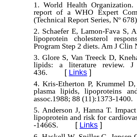
1. World Health Organization. 
report of a WHO Expert Commi
(Technical Report Series, Nº 678)
2. Schaefer E, Lamon-Fava S, Aus
lipoprotein cholesterol respo
Program Step 2 diets. Am J Clin 
3. Glore S, Van Treeck D, Kneh
lipids: a literature review.
[
Links
]
436.
4. Kris-Etherton P, Krummel D, 
plasma lipids, lipoproteins a
assoc.1988; 88 (11):1373-1400.
5. Anderson J, Hanna T. Impact
lipoprotein and risk for cardiov
[
Links
]
-1466S.
6. Haskell W, Spiller G, Jensen C