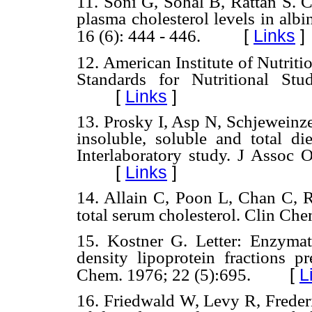
11. Soni G, Sohal B, Rattan S. C
plasma cholesterol levels in alb
[
Links
]
16 (6): 444 - 446.
12. American Institute of Nutrit
Standards for Nutritional Stu
[
Links
]
13. Prosky I, Asp N, Schjeweinze
insoluble, soluble and total di
Interlaboratory study. J Assoc
[
Links
]
14. Allain C, Poon L, Chan C, 
total serum cholesterol. Clin Ch
15. Kostner G. Letter: Enzymati
density lipoprotein fractions p
[
L
Chem. 1976; 22 (5):695.
16. Friedwald W, Levy R, Frederi