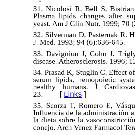
31. Nicolosi R, Bell S, Bistria
Plasma lipids changes after su
yeast. Am J Clin Nutr. 1999; 70 (
32. Silverman D, Pasternak R. Hi
J. Med. 1993; 94 (6):636-645.
33. Davignion J, Cohn J. Triglyc
disease. Atherosclerosis. 1996; 1
34. Prasad K, Stuglin C. Effect 
serum lipids, hemopoietic sys
healthy humans. J Cardiova
[
Links
]
23.
35. Scorza T, Romero E, Vásqu
Influencia de la administración 
la dieta sobre la vasoconstricció
conejo. Arch Venez Farmacol Ter