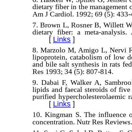
dietary fiber in the management o
Am J Cardiol. 1992; 69 (5): 433
7. Brown L, Rosner B, Willett W,
dietary fiber: a meta-analysis
[
Links
]
8. Marzolo M, Amigo L, Nervi F.
lipoprotein, catabolism of low de
and bile salt synthesis in rats fe
Res 1993; 34 (5): 807-814.
9. Dabai F, Walker A, Sambrook
lipids and faecal steroids of fiv
purified hypercholesterolaemic r
[
Links
]
10. Kingman S. The influence 
concentration. Nutr Res Reviews.