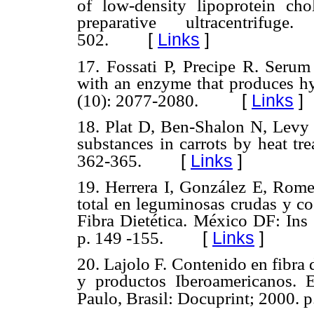
of low-density lipoprotein cho
preparative ultracentrifu
[
Links
]
502.
17. Fossati P, Precipe R. Serum 
with an enzyme that produces h
[
Links
]
(10): 2077-2080.
18. Plat D, Ben-Shalon N, Levy 
substances in carrots by heat tr
[
Links
]
362-365.
19. Herrera I, González E, Romer
total en leguminosas crudas y co
Fibra Dietética. México DF: Ins 
[
Links
]
p. 149 -155.
20. Lajolo F. Contenido en fibra 
y productos Iberoamericanos. 
Paulo, Brasil: Docuprint; 2000. p