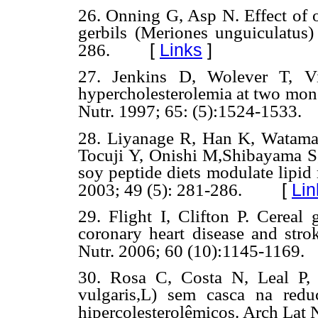
26. Onning G, Asp N. Effect of o
gerbils (Meriones unguiculatus)
[
Links
]
286.
27. Jenkins D, Wolever T, Vi
hypercholesterolemia at two mono
Nutr. 1997; 65: (5):1524-1533.
28. Liyanage R, Han K, Watam
Tocuji Y, Onishi M,Shibayama S
soy peptide diets modulate lipid 
[
Lin
2003; 49 (5): 281-286.
29. Flight I, Clifton P. Cereal
coronary heart disease and strok
Nutr. 2006; 60 (10):1145-1169.
30. Rosa C, Costa N, Leal P, O
vulgaris,L) sem casca na redu
hipercolesterolêmicos. Arch Lat 