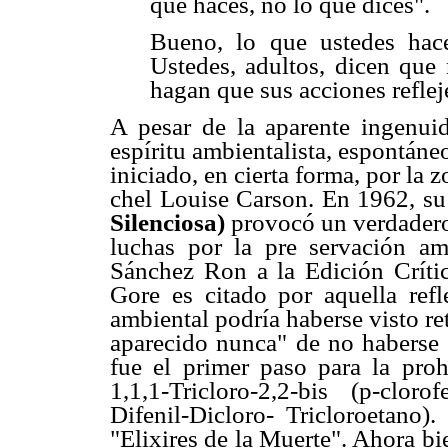
que haces, no lo que dices".
Bueno, lo que ustedes hac
Ustedes, adultos, dicen que 
hagan que sus acciones reflej
A pesar de la aparente ingenuid
espíritu ambientalista, espontáne
iniciado, en cierta forma, por la
chel Louise Carson. En 1962, su
Silenciosa)
provocó un verdadero
luchas por la pre servación a
Sánchez Ron a la Edición Críti
Gore es citado por aquella ref
ambiental podría haberse visto r
aparecido nunca" de no haberse p
fue el primer paso para la proh
1,1,1-Tricloro-2,2-bis (p-clo
Difenil-Dicloro- Tricloroetano
"Elixires de la Muerte". Ahora bie