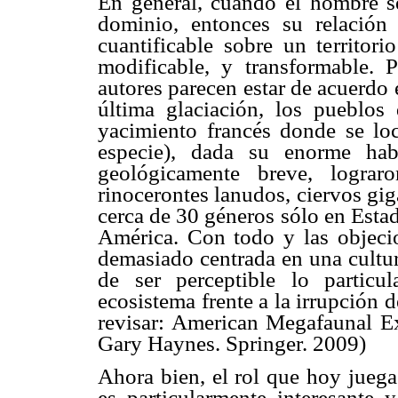
En general, cuando el hombre 
dominio, entonces su relación
cuantificable sobre un territori
modificable, y transformable. 
autores parecen estar de acuerdo 
última glaciación, los pueblo
yacimiento francés donde se loc
especie), dada su enorme hab
geológicamente breve, lograr
rinocerontes lanudos, ciervos gig
cerca de 30 géneros sólo en Esta
América. Con todo y las objeci
demasiado centrada en una cultur
de ser perceptible lo partic
ecosistema frente a la irrupción 
revisar: American Megafaunal Ex 
Gary Haynes. Springer. 2009)
Ahora bien, el rol que hoy juega
es particularmente interesante